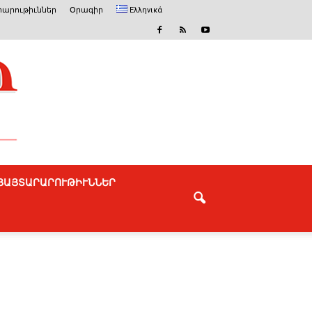
արութիւններ
Օրագիր
Ελληνικά
ՅԱՅՏԱՐԱՐՈՒԹԻՒՆՆԵՐ