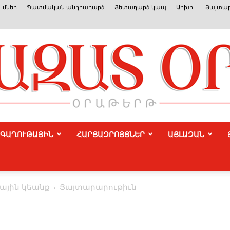
ւմներ
Պատմական անդրադարձ
Յետադարձ կապ
Արխիւ
Յայտար
ԳԱՂՈՒԹԱՅԻՆ
ՀԱՐՑԱԶՐՈՅՑՆԵՐ
ԱՅԼԱԶԱՆ
Azat
ային կեանք
Յայտարարութիւն
Or