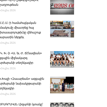
Ազատ Օր»ի ընթերցողներու
ւշադրութեան
 Հուլիս 2026
.Մ.Ը.Մ.-ի համահայկական
անակումը միաւորեց հայ
րիտասարդութիւնը վեհաշուք
րարատին ներքեւ
 Հուլիս 2026
 Կ. Խ.-ի «Ա. եւ Ժ. ­Ճէնազեան»
զգային միջնակարգ
արժարանի տեղեկագիր
 Հուլիս 2026
․Կ․Խաչի «Զաւարեան» ազգային
արժարանի նախակրթարանի
եղեկագիր
 Հուլիս 2026
ՄԲԱԳՐԱԿԱՆ ­Լիզպոնի կտակը՝