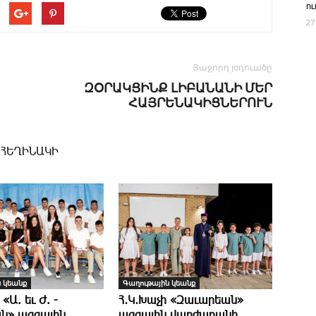
ո
27
Յաջորդ յօդուածը
ԶՕՐԱԿՑԻՆՔ ԼԻԲԱՆԱՆԻ ՄԵՐ
ՀԱՅՐԵՆԱԿԻՑՆԵՐՈՒՆ
 ՀԵՂԻՆԱԿԻ
 կեանք
Գաղութային կեանք
 «Ա. եւ Ժ. ­
Հ․Կ․Խաչի «Զաւարեան»
ն» ազգային
ազգային վարժարանի