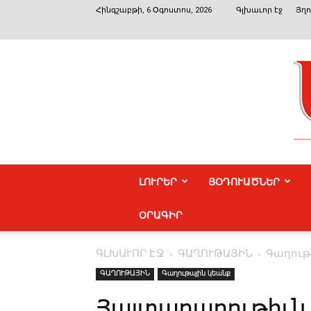
Հինգշաբթի, 6 Օգոստոս, 2026
Գլխաւոր էջ
Յղո
ԼՈՒՐԵՐ
ՅՕԴՈՒԱԾՆԵՐ
ՕՐԱԳԻՐ
ԳԼԽԱՒՈՐ ԷՋ
ԳԱՂՈՒԹԱՅԻՆ
Գաղութ
ԳԱՂՈՒԹԱՅԻՆ
Գաղութային կեանք
Յայտարարութիւն