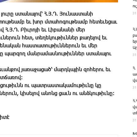
«
ո
31
 լուրը ստանալով՝ Հ.Յ.Դ. Յունաստանի
տութեամբ եւ խոր մտահոգութեամբ հետեւեցաւ
Հ.Յ.Դ. Բիւրոյի եւ Լիբանանի մեր
Հ
բ
րուն հետ, տեղեկութիւններ քաղելով եւ
ե
թենական հաստատութիւններուն եւ մեր
Ա
կը պարզող մանրամասնութիւններ ստանալու
31
Հ.
եւանքով յառաջացած՝ մարդկային զոհերու եւ
ա
ատճառով:
վ
ակցութիւնն ու պատրաստակամութիւնը կը
31
երուն, կիսելով անոնց ցաւն ու անձկութիւնը:
Հ
վ
տ
միտէ
31
Խ