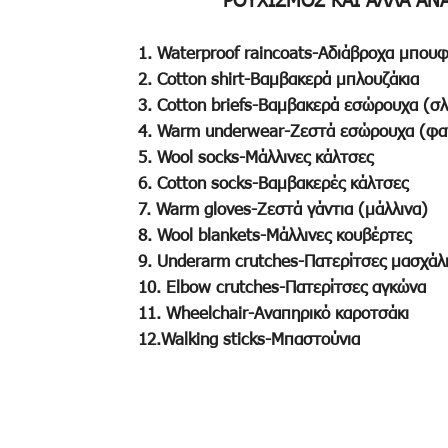
ΡΟΥΧΙΣΜΟΣ ΚΑΙ ΑΛΛΑ ΑΝΑ
1. Waterproof raincoats-Αδιάβροχα μπου
2. Cotton shirt-Βαμβακερά μπλουζάκια
3. Cotton briefs-Βαμβακερά εσώρουχα (σλ
4. Warm underwear-Ζεστά εσώρουχα (φαν
5. Wool socks-Μάλλινες κάλτσες
6. Cotton socks-Βαμβακερές κάλτσες
7. Warm gloves-Ζεστά γάντια (μάλλινα)
8. Wool blankets-Μάλλινες κουβέρτες
9. Underarm crutches-Πατερίτσες μασχάλ
10. Elbow crutches-Πατερίτσες αγκώνα
11. Wheelchair-Αναπηρικό καροτσάκι
12.Walking sticks-Μπαστούνια