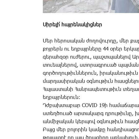
Սի­րե­լի՛ հայ­րե­նա­կից­ներ
­Մեր հե­րո­սա­կան ժո­ղո­վուր­դը, մեր քա
քոյ­րերն ու եղ­բայր­նե­րը 44 օ­րեր եր­կ
գե­րահ­զօր ու­ժե­րու, պաշտ­պա­նե­լով Ար
տո­ւեալ­նե­րով, ստո­րագ­րո­ւած պայ­մա
գոր­ծո­ղու­թիւն­նե­րուն, ի­րա­կա­նու­թի
մար­դա­սի­րա­կան օգ­նու­թիւն հասց­նե­լո
­Հա­յաս­տա­նի ­Հան­րա­պե­տու­թիւն տե­ղա
եղ­բայր­նե­րուն:
Դժ­բախ­տա­բար COVID 19ի հա­մա­ճա­րա­
ստեղ­ծո­ւած ար­տա­կարգ դրու­թիւ­նը, խ
ան­մի­ջա­կան կեր­պով օգ­նու­թիւն հասց­նե
­Բայց մեր բո­լո­րին կամ­քը հան­դի­սա­ցո
թոյ­լատ­րէ որ այս ծրա­գի­րը առ­կա­խո­ւի