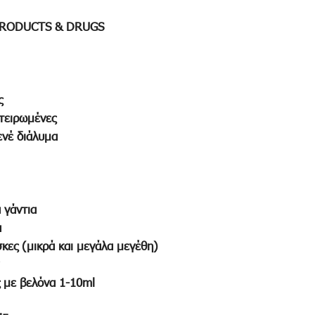
PRODUCTS & DRUGS
ς
στειρωμένες
ενέ διάλυμα
 γάντια
α
σκες (μικρά και μεγάλα μεγέθη)
ς με βελόνα 1-10ml