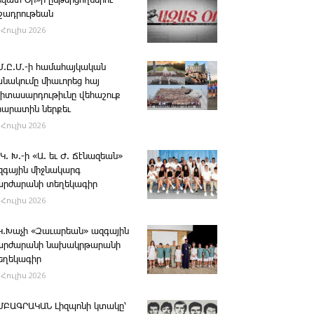
Ազատ Օր»ի ընթերցողներու
ւշադրութեան
 Հուլիս 2026
.Մ.Ը.Մ.-ի համահայկական
անակումը միաւորեց հայ
րիտասարդութիւնը վեհաշուք
րարատին ներքեւ
 Հուլիս 2026
 Կ. Խ.-ի «Ա. եւ Ժ. ­Ճէնազեան»
զգային միջնակարգ
արժարանի տեղեկագիր
 Հուլիս 2026
․Կ․Խաչի «Զաւարեան» ազգային
արժարանի նախակրթարանի
եղեկագիր
 Հուլիս 2026
ՄԲԱԳՐԱԿԱՆ ­Լիզպոնի կտակը՝