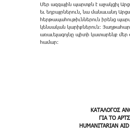
­Մեր ազ­գա­յին պարտքն է ա­ջակ­ցիլ Ար­ցա
եւ­ եղ­բայր­նե­րուն, նա մա­նա­ւանդ Ար­
­հեր­թա­պա­հու­թիւն­նե­րուն ի­րենց պար­
կեն­սա­կան կա­րիք­նե­րուն: ­Յաղ­թա­հա­րե
ա­ռա­ւե­լա­գոյ­նը պի­տի կա­տա­րենք մեր ժո
հա­մար:
ΚΑΤΑΛΟΓΟΣ ΑΝ
ΓΙΑ ΤΟ ΑΡΤ
HUMANITARIAN AID