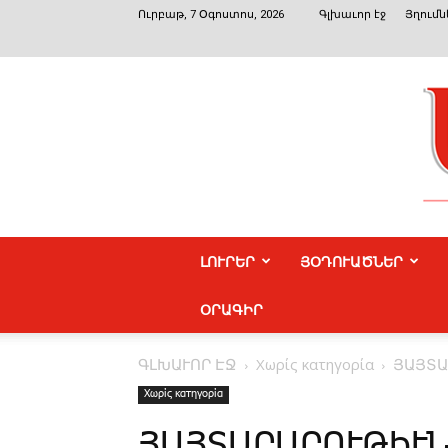
Ուրբաթ, 7 Օգոստոս, 2026
Գլխաւոր էջ
Յղումն
ԼՈՒՐԵՐ
ՅՕԴՈՒԱԾՆԵՐ
ՕՐԱԳԻՐ
ԳԼԽԱՒՈՐ ԷՋ
Χωρίς κατηγορία
ՅԱՅՏԱ
Χωρίς κατηγορία
ՅԱՅՏԱՐԱՐՈՒԹԻՒ