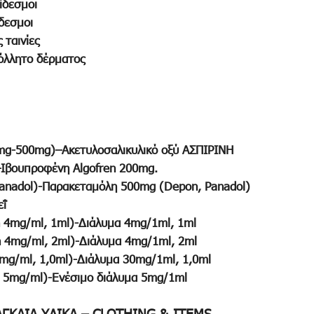
ίδεσμοι
δεσμοι
 ταινίες
κόλλητο δέρματος
 75mg-500mg)–Ακετυλοσαλικυλικό οξύ ΑΣΠΙΡΙΝΗ
)–Ιβουπροφένη Algofren 200mg.
Panadol)-Παρακεταμόλη 500mg (Depon, Panadol)
εΐ
on 4mg/ml, 1ml)-Διάλυμα 4mg/1ml, 1ml
on 4mg/ml, 2ml)-Διάλυμα 4mg/1ml, 2ml
 30mg/ml, 1,0ml)-Διάλυμα 30mg/1ml, 1,0ml
ion 5mg/ml)-Ενέσιμο διάλυμα 5mg/1ml