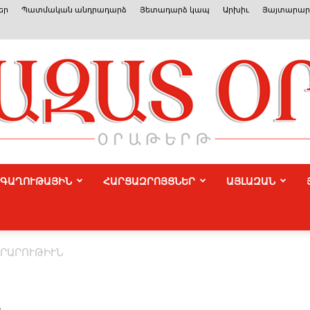
եր
Պատմական անդրադարձ
Յետադարձ կապ
Արխիւ
Յայտարարո
ԳԱՂՈՒԹԱՅԻՆ
ՀԱՐՑԱԶՐՈՅՑՆԵՐ
ԱՅԼԱԶԱՆ
Azat
ՐԱՐՈՒԹԻՒՆ
Or
Ն