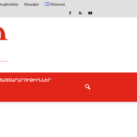
ւթիւններ
Օրագիր
Ελληνικά
ՅԱՅՏԱՐԱՐՈՒԹԻՒՆՆԵՐ