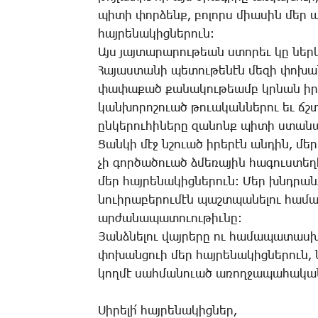
պի­տի փոր­ձենք, բո­լորս միա­սին մեր ա­ռա
հայ­րե­նա­կից­նե­րուն:
Այս յայ­տա­րա­րու­թեան ստո­րեւ կը ներ­կա
­Հա­յաս­տա­նի պե­տու­թե­նէն մե­զի փո­խան
փա­փա­քած քա­նա­կու­թեամբ կրնան ի­րենց
կան­խո­րո­շո­ւած թո­ւա­կան­նե­րու եւ ճշ
ըն­կե­րու­հի­նե­րը զա­նոնք պի­տի ստա­ն
­Ցան­կի մէջ նշո­ւած ի­րե­րէն ան­դին, մեր
չի գոր­ծա­ծո­ւած ձմե­ռա­յին հա­գուս­տե­
մեր հայ­րե­նա­կից­նե­րուն: ­Մեր խնդրանք
նո­ւի­րա­բե­րու­մէն պաշտ­պա­նե­լու հա­մա
ար­ժա­նա­պա­տո­ւու­թիւ­նը:
­Յանձ­նե­լու վայ­րե­րը ու հա­մա­պա­տաս­
փո­խան­ցո­ւի մեր հայ­րե­նա­կից­նե­րուն
կող­մէ սահ­մա­նո­ւած ա­ռող­ջա­պա­հա­կան 
­Սի­րե­լի՛ հայ­րե­նա­կից­ներ,