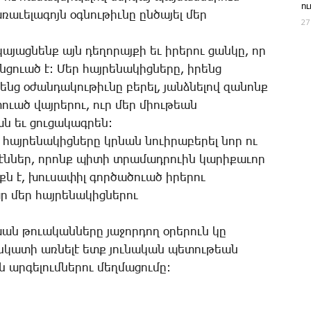
ո
­ւե­լա­գոյն օգ­նու­թիւ­նը ըն­ծա­յել մեր
27
­յաց­նենք այն դե­ղո­րայ­քի եւ­ ի­րե­րու ցան­կը, որ
­ցո­ւած է: ­Մեր հայ­րե­նա­կից­նե­րը, ի­րենց
 օ­ժան­դա­կու­թիւ­նը բե­րել, յանձ­նե­լով զա­նոնք
տո­ւած վայ­րե­րու, ուր մեր միու­թեան
ան եւ ցու­ցա­կագ­րեն:
 հայ­րե­նա­կից­նե­րը կրնան նո­ւի­րա­բե­րել նոր ու
ղէն­ներ, ո­րոնք պի­տի տրա­մադ­րո­ւին կա­րի­քա­ւոր
ն է, խու­սա­փիլ գոր­ծա­ծո­ւած ի­րե­րու
ր մեր հայ­րե­նա­կից­նե­րու
խան թո­ւա­կան­նե­րը յա­ջոր­դող օ­րե­րուն կը
, նկա­տի առ­նե­լէ ետք յու­նա­կան պե­տու­թեան
ար­գե­լում­նե­րու մեղ­մա­ցու­մը: