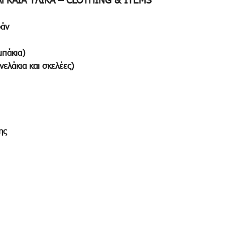
ΓΚAΙΑ ΥΛΙΚΑ – CLOTHING & ITEMS
φάν
ιπάκια)
ελάκια και σκελέες)
ης