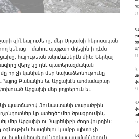
«
ո
31
Հ
բ
­ջա­րի զի­նեալ ու­ժե­րը, մեր Ար­ցա­խի հե­րո­սա­կան
ե
ա­րող կե­նաց – ­մա­հու պայ­քար մղե­ցին ի դէմս
Ա
31
­ցա­խը, հա­յու­թեան ա­կունք­նե­րէն մին: ­Ներ­կայ
­նա­գի­րը վերջ կը դնէ պա­տե­րազ­մա­կան
Հ.
ւն մը որ չի կան­խեր մեր նա­խա­ձեռ­նու­թիւ­նը
ա
ւ ­Հա­յոց ­Բա­նա­կին եւ Ար­ցա­խէն առ­ժա­մա­բար
վ
31
­փո­խո­ւած Ար­ցա­խի մեր քոյ­րե­րուն եւ
Հ
կի պատ­ճա­ռով ­Յու­նաս­տա­նի տա­րած­քին
վ
ո­չըն­դոտ­ներ կը ստեղ­ծէ մեր ծրագ­րու­մին,
տ
լ մեր Ար­ցա­խի ու ­Հայ­րե­նի­քի ժո­ղո­վուր­դին:
31
ղ օգ­նու­թիւն հասց­նե­լու կամ­քը պի­տի չի
Խ
, ու հա­մա­կեր­պե­լով ներ­կայ պայ­ման­նե­րուն