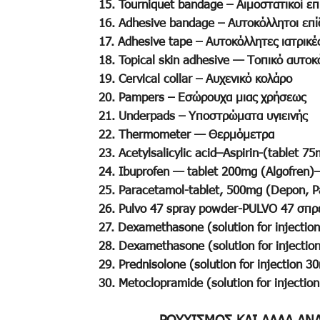
15. Tourniquet bandage – Αιμοστατικοί επ
16. Adhesive bandage – Αυτοκόλλητοι επί
17. Adhesive tape – Αυτοκόλλητες ιατρικές
18. Topical skin adhesive — Τοπικό αυτο
19. Cervical collar – Αυχενικό κολάρο
20. Pampers – Εσώρουχα μιας χρήσεως
21. Underpads – Υποστρώματα υγιεινής
22. Thermometer — Θερμόμετρα
23. Acetylsalicylic acid–Aspirin-(tablet
24. Ibuprofen — tablet 200mg (Algofren
25. Paracetamol-tablet, 500mg (Depon, 
26. Pulvo 47 spray powder-PULVO 47 σπρ
27. Dexamethasone (solution for injecti
28. Dexamethasone (solution for injecti
29. Prednisolone (solution for injection
30. Metoclopramide (solution for inject