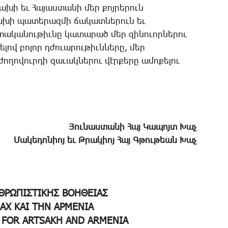
­խի եւ ­Հա­յաս­տա­նի մեր քոյ­րե­րուն
ցա­խի պա­տե­րազ­մի ճա­կատ­նե­րուն եւ
տա­կա­նու­թիւ­նը կա­տա­րած մեր զի­նո­ւոր­նե­րու
­լով բո­լոր դժո­ւա­րու­թիւն­նե­րը, մեր
­ղո­վուր­դի զա­ւակ­նե­րու վէր­քե­րը ա­մո­քե­լու
Յու­նաս­տա­նի ­Հայ ­Կա­պոյտ ­Խաչ
­Մա­կե­դո­նիոյ եւ Թ­րա­կիոյ ­Հայ Գ­թու­թեան ­Խաչ
ΘΡΩΠΙΣΤΙΚΗΣ ΒΟΗΘΕΙΑΣ
ΣΑΧ ΚΑΙ ΤΗΝ ΑΡΜΕΝΙΑ
 FOR ARTSAKH AND ARMENIA