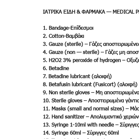
ΙΑΤΡΙΚΑ ΕΙΔΗ & ΦΑΡΜΑΚΑ — MEDICAL 
1. Bandage-Επίδεσμοι
2. Cotton-Βαμβάκι
3. Gauze (sterile) – Γάζες αποστειρωμένε
4. Gauze (non — sterile) – Γάζες μη απο
5. H2O2 3% peroxide of hydrogen – Οξυζ
6. Betadine
7. Betadine lubricant (αλοιφή)
8. Betafusin lubricant (Fusicort) (αλοιφή)
9. Non sterile gloves – Μη αποστειρωμένα
10. Sterile gloves – Αποστειρωμένα γάντι
11. Masks (small and normal sizes) – Μά
12. Hand sanitizer – Απολυμαντικό χεριών
13. Syringe 1-10ml with needle – Σύριγγε
14. Syringe 60ml – Σύριγγες 60ml