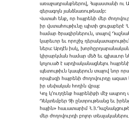
ա­ռա­ջադ­րանք­նե­րով, ­Հա­յաս­տա­նի ու
գե­րա­գոյն յանձ­նա­ռու­թեամբ։
Վս­տահ ենք, որ հայ­րե­նի մեր ժո­ղո­վուր
իր վստա­հու­թիւ­նը պի­տի ցու­ցա­բե­րէ Հ
հա­մար ծրա­գիր­նե­րուն, տա­լով Դաշ­նակ
կա­րե­ւոր եւ ո­րո­շիչ դե­րա­կա­տա­րու­թի
ներս։ Ար­դէն իսկ, խորհըր­դա­րանական կ
կի­րարկ­ման հա­մար մեծ եւ գլխա­ւոր ներ
կո­չո­ւած է ար­դիա­կա­նաց­նե­լու հայ­րե­
պե­տու­թիւն կա­պե­րուն տա­լով նոր ո­րա
որ­պէս­զի հայ­րե­նի ժո­ղո­վուր­դը ա­զա
իր սե­փա­կան հո­ղին վրայ։
­Կոչ կ­՚ուղ­ղենք հայ­րե­նի­քի մէջ ապ­րող
­Դեկ­տեմ­բեր 9ի ընտ­րու­թեանց եւ ի­րենց
հա­յին» հաւատարիմ Հ.Յ.­Դաշ­նակ­ցու­թ
մեր ժո­ղո­վուր­դի բո­լոր տես­լա­կա­նե­րո