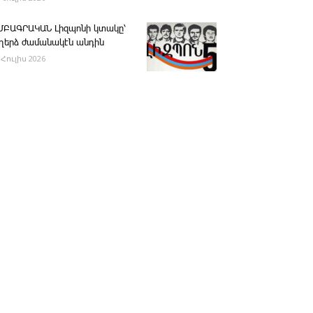
ՄԲԱԳՐԱԿԱՆ ­Լիզպոնի կտակը՝
ւղերձ ժամանակէն անդին
 Հուլիս 2026