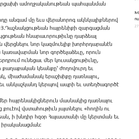
 Ար­ցա­խի ա­մող­ջա­կա­նու­թեան պահ­պան­ման
Խ
ո
­դը ան­գամ մը եւս վե­րա­նո­րոգ ակն­կա­լիք­նե­րով
27
.Յ.­Դաշ­նակ­ցու­թեան հայ­րե­նի­քի զար­գաց­ման
­ցու­թեան հնա­րա­ւո­րու­թիւ­նը դար­ձեալ
ւն վերց­նե­լու նոր կազ­մո­ւե­լիք խորհր­դա­րա­նէն
ա­ռա­վար­ման նոր գոր­ծե­լա­ձե­ւը, ո­րուն
դ­րում ու­նե­ցաւ մեր կու­սակ­ցու­թիւ­նը,
նի քա­ղա­քա­կան կեան­քը՝ ժո­ղո­վուրդ եւ
կ, միա­ժա­մա­նակ ե­րաշ­խի­քը դառ­նա­լու,
տ եւ ան­կաշ­կանդ կեր­պով ապ­րի եւ ստեղ­ծա­գոր­ծէ
 մեր հայ­րե­նա­կից­նե­րուն մաս­նա­կից դառ­նա­լու
 քո­ւէով վստա­հու­թիւն յայտ­նե­լու «հո­ղին ու
եան, ի խնդիր հզօր ­Հա­յաս­տա­նի մը կերտ­ման եւ
ւ ի­րա­կանա­ց­ման։