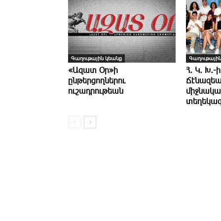
Գաղութային կեանք
Գաղութային
«Ազատ Օր»ի
Հ. Կ. Խ.-ի
ընթերցողներու
Ճէնազեա
ուշադրութեան
միջնակա
տեղեկագ