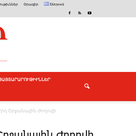
ւթիւններ
Օրագիր
Ελληνικά
ՅԱՅՏԱՐԱՐՈՒԹԻՒՆՆԵՐ
2րդ Շրջանային Ժողովի
Շրջանային Ժողովի