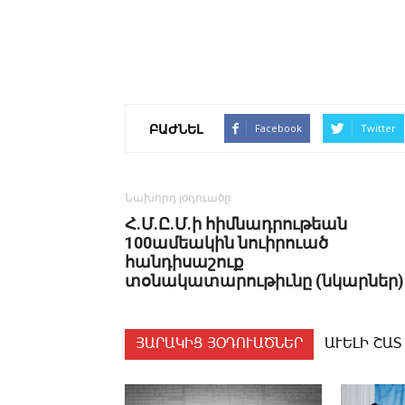
ԲԱԺՆԵԼ
Facebook
Twitter
Նախորդ յօդուածը
Հ.Մ.Ը.Մ.ի հիմնադրութեան
100ամեակին նուիրուած
հանդիսաշուք
տօնակատարութիւնը (նկարներ)
ՅԱՐԱԿԻՑ ՅՕԴՈՒԱԾՆԵՐ
ԱՒԵԼԻ ՇԱՏ