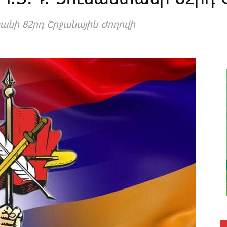
անի 82րդ Շրջանային Ժողովի