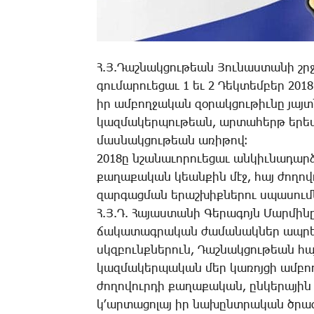
Հ.Յ.­Դաշ­նակ­ցու­թեան ­Յու­նաս­տա­նի շրջ
գու­մա­րո­ւե­ցաւ 1 եւ 2 ­Դեկ­տեմ­բեր 201
իր ամ­բող­ջա­կան զօ­րակ­ցու­թիւ­նը յայտ­
կազ­մա­կեր­պու­թեան, ար­տա­հերթ ե­րես
մաս­նակ­ցու­թեան ա­ռի­թով։
2018ը նշա­նա­ւո­րո­ւե­ցաւ ան­կիւ­նա­դար­
քա­ղա­քա­կան կեան­քին մէջ, հայ ժո­ղո­վ
զար­գաց­ման ե­րաշ­խիք­նե­րու սպա­սում­ն
Հ.Յ.Դ. ­Հա­յաս­տա­նի ­Գե­րա­գոյն ­Մար­մ
ճա­կա­տագ­րա­կան ժամանակներ ապ­րե­լո
սկզբունք­նե­րուն, ­Դաշ­նակ­ցու­թեան հայ­
կազ­մա­կեր­պա­կան մեր կա­ռոյ­ցի ամ­բող
ժո­ղո­վուր­դի քա­ղա­քա­կան, ըն­կե­րա­յի
կ­՚ար­տա­ցո­լայ իր նա­խընտ­րա­կան ծրագ­