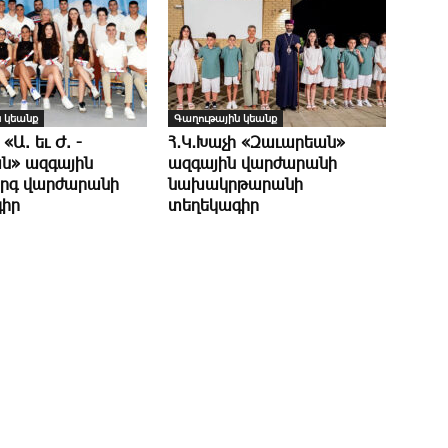
 կեանք
Գաղութային կեանք
 «Ա. եւ Ժ. ­
Հ․Կ․Խաչի «Զաւարեան»
ն» ազգային
ազգային վարժարանի
րգ վարժարանի
նախակրթարանի
իր
տեղեկագիր