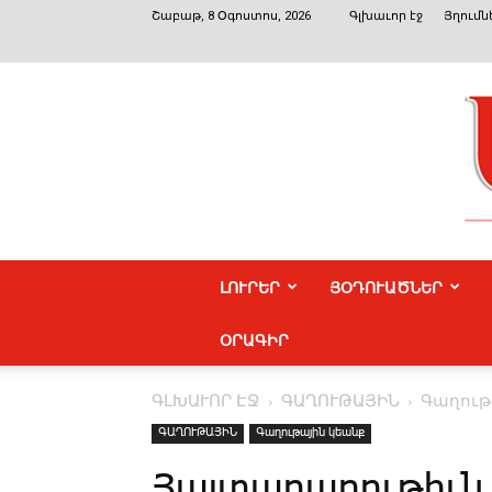
Շաբաթ, 8 Օգոստոս, 2026
Գլխաւոր էջ
Յղումն
ԼՈՒՐԵՐ
ՅՕԴՈՒԱԾՆԵՐ
ՕՐԱԳԻՐ
ԳԼԽԱՒՈՐ ԷՋ
ԳԱՂՈՒԹԱՅԻՆ
Գաղութ
ԳԱՂՈՒԹԱՅԻՆ
Գաղութային կեանք
Յայտարարութիւն 