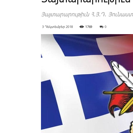
Յայտարարութիւն Հ.Յ.Դ. Յունաստ
3 Դեկտեմբեր 2018
1769
0