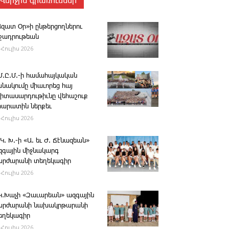
Վերջին գրառումներ
Ազատ Օր»ի ընթերցողներու
ւշադրութեան
 Հուլիս 2026
.Մ.Ը.Մ.-ի համահայկական
անակումը միաւորեց հայ
րիտասարդութիւնը վեհաշուք
րարատին ներքեւ
 Հուլիս 2026
 Կ. Խ.-ի «Ա. եւ Ժ. ­Ճէնազեան»
զգային միջնակարգ
արժարանի տեղեկագիր
 Հուլիս 2026
․Կ․Խաչի «Զաւարեան» ազգային
արժարանի նախակրթարանի
եղեկագիր
 Հուլիս 2026