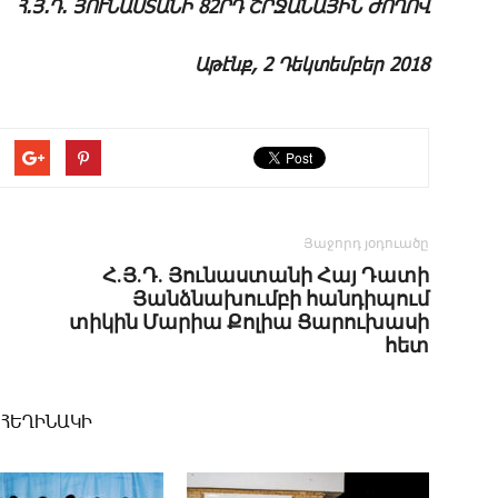
Հ.Յ.Դ. ՅՈՒՆԱՍՏԱՆԻ 82ՐԴ ՇՐՋԱՆԱՅԻՆ ԺՈՂՈՎ
Ա­թէնք, 2 ­Դեկ­տեմ­բեր 2018
Յաջորդ յօդուածը
Հ.Յ.Դ. Յունաստանի Հայ Դատի
Յանձնախումբի հանդիպում
տիկին Մարիա Քոլիա Ցարուխասի
հետ
 ՀԵՂԻՆԱԿԻ