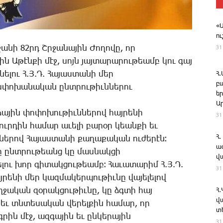
«
ո
31
ա­նի 82րդ Շր­ջա­նա­յին ­Ժո­ղո­վը, որ
8ին Ա­թէն­քի մէջ, սոյն յայ­տա­րա­րու­թեամբ կու գայ
նե­լու Հ.Յ.Դ. ­Հա­յաս­տա­նի մեր
Հ
բ
­փո­խա­նա­կան ընտ­րու­թիւն­նե­րու
ե
Ա
ձա­յին փո­փո­խու­թիւն­նե­րով հայ­րե­նի
31
ուր­դին հա­մար ա­ւե­լի բար­օր կեան­քի եւ
Հ.
ե­րով ­Հա­յաս­տա­նի քա­ղա­քա­կան ու­ժե­րէն։
ա
ի­նը ընտ­րու­թեանց կը մաս­նակ­ցի
վ
ւ խոր գի­տակ­ցու­թեամբ։ ­Հա­ւա­տա­րիմ Հ.Յ.Դ.
31
րե­նի մեր կազ­մա­կեր­պու­թիւ­նը վա­յե­լե­լով
­ջա­կան զօ­րակ­ցու­թիւ­նը, կը ձգտի հայ
Հ
վ
ն եւ տնտե­սա­կան վե­րել­քին հա­մար, ո­ր
տ
րին մէջ, ազ­գա­յին եւ ըն­կե­րա­յին
31