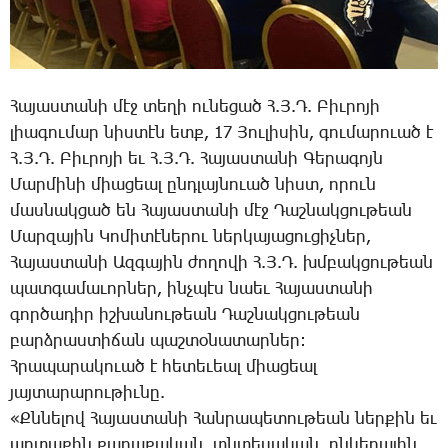
­Հա­յաս­տա­նի մէջ տե­ղի ու­նե­ցած Հ.Յ.Դ. ­Բիւ­րո­յի
լիա­գու­մար նիս­տէն ետք, 17 ­Յու­լի­սին, գու­մա­րո­ւած է
Հ.Յ.Դ. ­Բիւ­րո­յի եւ Հ.Յ.Դ. ­Հա­յաս­տա­նի ­Գե­րա­գոյն
­Մար­մի­նի միա­ցեալ ընդ­լայ­նո­ւած նիստ, ո­րուն
մաս­նակ­ցած են ­Հա­յաս­տա­նի մէջ ­Դաշ­նակ­ցու­թեան
­Մար­զա­յին ­Կո­մի­տէ­նե­րու ներ­կա­յա­ցու­ցիչ­ներ,
­Հա­յաս­տա­նի Ազ­գա­յին ժո­ղո­վի Հ.Յ.Դ. խմբակ­ցու­թեան
պատ­գա­մա­ւոր­ներ, ինչ­պէս նաեւ ­Հա­յաս­տա­նի
գոր­ծա­դիր իշ­խա­նու­թեան ­Դաշ­նակ­ցու­թեան
բարձ­րաս­տի­ճան պաշ­տօ­նա­տար­ներ:
Հ­րա­պա­րա­կո­ւած է հե­տե­ւեալ միա­ցեալ
յայ­տա­րա­րու­թիւ­նը.
«Քն­նե­լով ­Հա­յաս­տա­նի ­Հան­րա­պե­տու­թեան ներ­քին եւ
ար­տա­քին քա­ղա­քա­կան, տնտե­սա­կան, ըն­կե­րա­յին