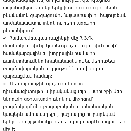
անվ­տան­գու­թիւն, ար­դա­րու­թիւն, զար­գա­ցում —
ա­պա­հո­վե­լու են մեր երկ­րի ու հա­սա­րա­կու­թեան
բնա­կա­նոն զար­գա­ցու­մը, ­Հա­յաս­տա­նի ու հա­յու­թեան
ար­ժա­նա­պա­տիւ տեղն ու դե­րը ազ­գե­րի
ըն­տա­նի­քում:
«– ­Հա­մախմ­բա­կան դա­շին­քի մէջ Հ.Յ.Դ.
մաս­նակ­ցու­թիւ­նը կա­րե­ւոր նշա­նա­կու­թիւն ու­նի՝
հա­մա­կար­գա­յին եւ խոր­քա­յին հա­մա­լիր
բա­րե­փո­խում­ներ ի­րա­կա­նաց­նե­լու եւ վե­րոն­շեալ
ռազ­մա­վա­րա­կան ուղ­ղու­թիւն­նե­րով երկ­րի
զար­գաց­ման հա­մար:
«– ­Մեր ար­տա­քին պա­շա­րը հմուտ
դի­ւա­նա­գի­տու­թիւն ի­րա­կա­նաց­նե­լու, սփիւռ­քի մեր
նե­րու­ժը զօ­րա­շար­ժի բե­րե­լու մի­ջո­ցով՝
բազ­մա­կող­մա­նի քա­ղա­քա­կան եւ տնտե­սա­կան
կա­պերն ամ­րապն­դե­լու, դաշ­նա­կից ու բա­րե­կամ
երկր­նե­րի շրջա­նա­կը հե­տե­ւո­ղա­կա­նօ­րէն ընդ­լայ­նե­լու
մէջ է: