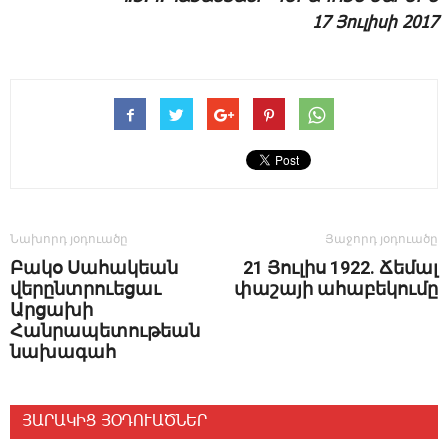
17 ­Յու­լի­սի 2017
Նախորդ յօդուածը
Յաջորդ յօդուածը
Բակօ Սահակեան
21 Յուլիս 1922. Ճեմալ
վերընտրուեցաւ
փաշայի ահաբեկումը
Արցախի
Հանրապետութեան
նախագահ
ՅԱՐԱԿԻՑ ՅՕԴՈՒԱԾՆԵՐ