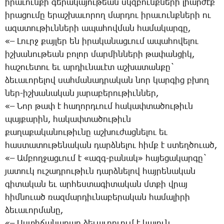
ի­րա­ւուն­քի գե­րա­կա­յու­թեան սկզբունք­նե­րի լիար­ժէք
ի­րա­ցու­մը ե­րաշ­խա­ւո­րող մար­դու ի­րա­ւունք­նե­րի ու
ա­զա­տու­թիւն­նե­րի ա­պա­հով­ման հա­մա­կար­գը,
«– ­Լուրջ քայ­լեր են ի­րա­կա­նաց­ւում ա­պա­հո­վե­լու
իշ­խա­նու­թեան բո­լոր մար­մին­նե­րի թա­փան­ցիկ,
հա­շո­ւե­տու եւ ար­դիւ­նա­ւէտ աշ­խա­տան­քը`
ձե­ւա­ւո­րե­լով սահ­մա­նադ­րա­կան նոր կար­գից բխող
ներ-իշ­խա­նա­կան յա­րա­բե­րու­թիւն­ներ,
«– ­Նոր թափ է հա­ղորդ­ւում հա­կափ­տա­ծու­թիւն
պայ­քա­րին, հա­կափ­տա­ծու­թիւն
քա­ղա­քա­կա­նու­թիւ­նը աշ­խու­ժաց­նե­լու եւ
հաս­տա­տու­թե­նա­կան դարձ­նե­լու հիմք է ստեղ­ծո­ւած,
«– Ամ­բող­ջաց­ւում է «ազգ-բա­նակ» հա­յե­ցա­կար­գը`
յա­տուկ ու­շադ­րու­թիւն դարձ­նե­լով հայ­րե­նա­կան
գի­տա­կան եւ ար­հես­տա­գի­տա­կան մտքի վրայ
հիմ­նո­ւած ռազ­մար­դիւ­նա­բե­րա­կան հա­մա­լի­րի
ձե­ւա­ւոր­մա­նը,
«– Աս­տի­ճա­նա­բար ձե­ւա­ւոր­ւում է կա­յուն