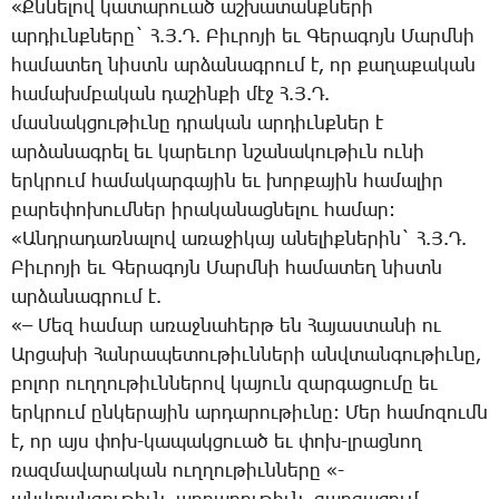
«Քն­նե­լով կա­տա­րո­ւած աշ­խա­տանք­նե­րի
ար­դիւնք­նե­րը` Հ.Յ.Դ. ­Բիւ­րո­յի եւ ­Գե­րա­գոյն ­Մարմ­նի
հա­մա­տեղ նիստն ար­ձա­նագ­րում է, որ քա­ղա­քա­կան
հա­մախմ­բա­կան դա­շին­քի մէջ Հ.Յ.Դ.
մաս­նակ­ցու­թիւ­նը դրա­կան ար­դիւնք­ներ է
ար­ձա­նագ­րել եւ կա­րե­ւոր նշա­նա­կու­թիւն ու­նի
երկ­րում հա­մա­կար­գա­յին եւ խոր­քա­յին հա­մա­լիր
բա­րե­փո­խում­ներ ի­րա­կա­նաց­նե­լու հա­մար:
«Անդ­րա­դառ­նա­լով ա­ռա­ջի­կայ ա­նե­լիք­նե­րին` Հ.Յ.Դ.
­Բիւ­րո­յի եւ ­Գե­րա­գոյն ­Մարմ­նի հա­մա­տեղ նիստն
ար­ձա­նագ­րում է.
«– ­Մեզ հա­մար ա­ռաջ­նա­հերթ են ­Հա­յաս­տա­նի ու
Ար­ցա­խի ­Հան­րա­պե­տու­թիւն­նե­րի անվ­տան­գու­թիւ­նը,
բո­լոր ուղ­ղու­թիւն­նե­րով կա­յուն զար­գա­ցու­մը եւ
երկ­րում ըն­կե­րա­յին ար­դա­րու­թիւ­նը: ­Մեր հա­մո­զումն
է, որ այս փոխ-կա­պակ­ցո­ւած եւ փոխ-լրաց­նող
ռազ­մա­վա­րա­կան ուղ­ղու­թիւն­նե­րը «-