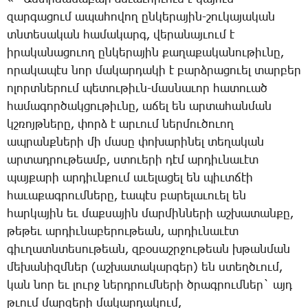
զար­գա­ցում ա­պա­հո­վող ըն­կե­րա­յին-շու­կա­յա­կան
տնտե­սա­կան հա­մա­կարգ, վե­րա­նայ­ւում է
ի­րա­կա­նա­ցո­ւող ըն­կե­րա­յին քա­ղա­քա­կա­նու­թիւ­նը,
ո­րա­կա­պէս նոր մա­կար­դա­կի է բարձ­րա­ցո­ւել տար­բեր
ո­լորտ­նե­րում պե­տու­թիւն-մաս­նա­ւոր հա­տո­ւած
հա­մա­գոր­ծակ­ցու­թիւ­նը, ա­ճել են ար­տա­հան­ման
կշռոյթ­նե­րը, փորձ է ար­ւում ներ­մու­ծո­ւող
ապ­րանք­նե­րի մի մա­սը փո­խա­րի­նել տե­ղա­կան
ար­տադ­րու­թեամբ, ստո­ւե­րի դէմ ար­դիւ­նա­ւէտ
պայ­քա­րի ար­դիւն­քում ա­ւե­լա­ցել են պիւտ­ճէի
հա­ւա­քագ­րում­նե­րը, էա­պէս բա­րե­լա­ւո­ւել են
հար­կա­յին եւ մաք­սա­յին մար­մին­նե­րի աշ­խա­տան­քը,
թե­թեւ ար­դիւ­նա­բե­րու­թեան, ար­դիւ­նա­ւէտ
գիւ­ղատն­տե­սու­թեան, զբօ­սաշր­ջու­թեան խթան­ման
մե­խա­նիզմ­ներ (աշ­խա­տա­կար­գեր) են ստեղծ­ւում,
կան նոր եւ լուրջ ներդ­րում­նե­րի ծրագ­րում­ներ` այդ
թւում մար­զե­րի մա­կար­դա­կում,