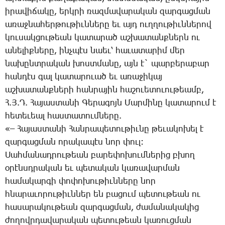
ի­րա­վի­ճա­կը, երկ­րի ռազ­մա­վա­րա­կան զար­գաց­ման
ա­ռաջ­նա­հեր­թու­թիւն­նե­րը եւ այդ ուղ­ղու­թիւն­նե­րով
կու­սակ­ցու­թեան կա­տա­րած աշ­խա­տանք­ներն ու
ա­նե­լիք­նե­րը, ինչ­պէս նաեւ՝ հա­ւա­տա­րիմ մեր
նա­խընտ­րա­կան խոստ­մա­նը, այն է` պար­բե­րա­բար
հան­դէս գալ կա­տա­րո­ւած եւ ա­ռա­ջի­կայ
աշ­խա­տանք­նե­րի հան­րա­յին հա­շո­ւե­տո­ւու­թեամբ,
Հ.Յ.Դ. ­Հա­յաս­տա­նի ­Գե­րա­գոյն ­Մար­մի­նը կա­տա­րում է
հե­տե­ւեալ հաս­տա­տում­նե­րը.
«– ­Հա­յաս­տա­նի ­Հան­րա­պե­տու­թիւ­նը թե­ւա­կո­խել է
զար­գաց­ման ո­րա­կա­պէս նոր փուլ:
­Սահ­մա­նադ­րու­թեան բա­րե­փո­խում­նե­րից բխող
օ­րէնսդ­րա­կան եւ պե­տա­կան կա­ռա­վար­ման
հա­մա­կար­գի փո­փո­խու­թիւն­նե­րը նոր
հնա­րա­ւո­րու­թիւն­ներ են բա­ցում պե­տու­թեան ու
հա­սա­րա­կու­թեան զար­գաց­ման, ժա­մա­նա­կա­կից
ժո­ղովր­դա­վա­րա­կան պե­տու­թեան կա­ռուց­ման