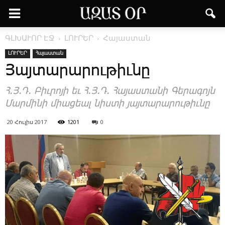
ԳԼԽԱՒՈՐ ԷՋ
ԼՈՒՐԵՐ
Հայաստան
ԼՈՒՐԵՐ
Հայաստան
Յայտարարութիւնը
Հ.Յ.Դ. Բիւրոյի եւ Հ.Յ.Դ. Հայաստանի Գերագոյն
Մարմինի միացեալ նիստի յայտարարութիւնը
20 Հուլիս 2017
1201
0