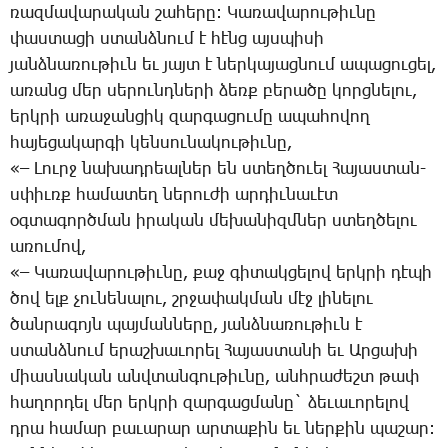
ռազ­մա­վա­րա­կան շա­հե­րը: ­Կա­ռա­վա­րու­թիւ­նը
փաս­տա­ցի ստանձ­նում է հէնց այս­պի­սի
յանձ­նա­ռու­թիւն եւ յայտ է ներ­կա­յաց­նում ա­պա­ցու­ցել,
ա­ռանց մեր սե­րունդ­նե­րի ձեռք բե­րա­ծը կորց­նե­լու,
երկ­րի ա­ռա­ջան­ցիկ զար­գա­ցու­մը ա­պա­հո­վող
հա­յե­ցա­կար­գի կեն­սու­նա­կու­թիւ­նը,
«– ­Լուրջ նա­խադ­րեալ­ներ են ստեղ­ծո­ւել ­Հա­յաս­տան-
սփիւռք հա­մա­տեղ նե­րու­ժի ար­դիւ­նա­ւէտ
օգ­տա­գործ­ման ի­րա­կան մե­խա­նիզմ­ներ ստեղ­ծե­լու
ա­ռու­մով,
«– ­Կա­ռա­վա­րու­թիւ­նը, քաջ գի­տակ­ցե­լով երկ­րի դէ­պի
ծով ելք չու­նե­նա­լու, շրջա­փակ­ման մէջ լի­նե­լու
ծան­րա­գոյն պայ­ման­նե­րը, յանձ­նա­ռու­թիւն է
ստանձ­նում ե­րաշ­խա­ւո­րել ­Հա­յաս­տա­նի եւ Ար­ցա­խի
միաս­նա­կան անվ­տան­գու­թիւ­նը, անհ­րա­ժեշտ թափ
հա­ղոր­դել մեր երկ­րի զար­գաց­մա­նը` ձե­ւա­ւո­րե­լով
դրա հա­մար բա­ւա­րար ար­տա­քին եւ ներ­քին պա­շար: