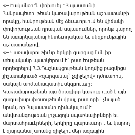
«– Էա­կա­նօ­րէն փո­խո­ւել է ­Հա­յաս­տա­նի
­Հան­րա­պե­տու­թեան կա­ռա­վա­րու­թեան աշ­խա­տան­քի
ո­րա­կը, հան­րու­թեան մէջ ձե­ւա­ւոր­ւում են վի­ճա­կի
փո­փո­խու­թեան դրա­կան սպա­սում­ներ, ո­րոնք կա­րող
են ա­ռար­կա­յա­նալ հե­տե­ւո­ղա­կան եւ սկզբուն­քա­յին
աշ­խա­տան­քով,
«– ­Կա­ռա­վա­րու­թիւ­նը երկ­րի զար­գաց­ման իր
տես­լա­կա­նը պատ­կե­րում է` ըստ էու­թեան
որ­դեգ­րե­լով Հ.Յ.­Դաշ­նակ­ցու­թեան կող­մից բազ­միցս
յի­շա­տա­կո­ւած «զար­գա­նալ` չզի­ջե­լով» դժո­ւա­րին,
սա­կայն ար­ժա­նա­պա­տիւ սկզբուն­քը:
­Կա­ռա­վա­րու­թեան այս ծրա­գի­րը կա­ռու­ցո­ւած է այն
գա­ղա­փա­րա­խօ­սու­թեան վրայ, ըստ ո­րի` չնա­յած
նրան, որ ­Հա­յաս­տա­նը դի­մա­կա­յում է
անվ­տան­գու­թեան լրջա­գոյն սպառ­նա­լիք­նե­րի եւ
մար­տահ­րա­ւէր­նե­րի, եր­կի­րը պար­տա­ւոր է եւ կա­րող
է զար­գա­նալ ա­ռանց զի­ջե­լու մեր ազ­գա­յին