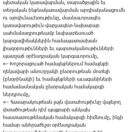
պե­տա­կան կա­ռա­վար­ման, տա­րած­քա­յին եւ
տե­ղա­կան ինք­նա­կա­ռա­վար­ման ար­դիա­կա­նա­ցումն
ու ար­դիւ­նա­ւէ­տու­թիւ­նը, մաս­նա­ւո­րա­պէս
կա­ռա­վա­րու­թիւն-վար­չա­պետ-նա­խա­րար
սահ­մա­նադ­րու­թեամբ նա­խա­տե­սո­ւած
կար­գա­վի­ճակ­նե­րին հա­մա­պա­տաս­խան
լիա­զօ­րու­թիւն­նե­րի եւ պար­տա­կա­նու­թիւն­նե­րի
պատ­շաճ օ­րէնսդ­րա­կան կար­գա­ւո­րու­մը,
«– ­Խո­շո­րա­ցո­ւած հա­մայնք­նե­րում հա­մայն­քի
ղե­կա­վա­րի ա­նուղ­ղա­կի ընտ­րու­թեան մո­տե­լի
(բնօ­րի­նա­կի) եւ հա­մայնք­նե­րի ա­ւա­գա­նի­նե­րի
հա­մա­մաս­նա­կան ընտ­րա­կան հա­մա­կար­գի
ներդ­րու­մը,
«– ­Հա­սա­րա­կու­թեան լայն վստա­հու­թիւ­նը վա­յե­լող
փտա­ծու­թեան դէմ պայ­քա­րի ան­կախ
հաս­տա­տու­թե­նա­կան հա­մա­կար­գի հիմ­նու­մը, ին­չի
հա­մար անհ­րա­ժեշտ օ­րէնսդ­րա­կան