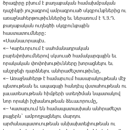
ծրա­գի­րը բխում է քա­ղա­քա­կան հա­մախմ­բա­կան
դա­շին­քի յու­շագ­րով ամ­րագ­րո­ւած սկզբունք­նե­րից ու
ա­ռաջ­նա­հեր­թու­թիւն­նե­րից եւ նե­րա­ռում է Հ.Յ.Դ.
քա­ղա­քա­կան ու­ղեգ­ծի սկզբուն­քա­յին
հաս­տա­տում­նե­րը:
«­Մաս­նա­ւո­րա­պէս.
«– ­Կա­րե­ւոր­ւում է սահ­մա­նադ­րա­կան
բա­րե­փո­խում­նե­րով սկսո­ւած հա­մա­կար­գա­յին եւ
ո­րա­կա­կան փո­փո­խու­թիւն­նե­րը խո­րաց­նե­լու եւ
անշր­ջե­լի դարձ­նե­լու անհ­րա­ժեշ­տու­թիւ­նը,
«– Ա­ռաջ­նա­հերթ է հա­մար­ւում հա­սա­րա­կու­թեան մէջ
պե­տու­թեան եւ ա­պա­գա­յի հան­դէպ վստա­հու­թեան ու
լա­ւա­տե­սու­թեան հիմ­քե­րի ստեղծ­ման նպա­տա­կով
նոր ո­րա­կի իշ­խա­նու­թեան ձե­ւա­ւո­րու­մը,
«– ­Կա­տար­ւում են հա­մա­պա­տաս­խան անհ­րա­ժեշտ
քայ­լերն` ամ­բող­ջաց­նե­լու մար­դու
ար­ժա­նա­պա­տո­ւու­թեան ան­խախ­տե­լիու­թեան ու