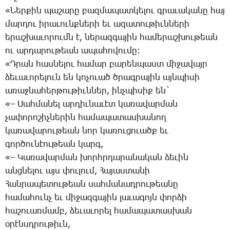
«­Ներ­քին պա­շա­րը բազ­մա­պատ­կե­լու գրա­ւա­կա­նը հայ
մար­դու ի­րա­ւունք­նե­րի եւ ա­զա­տու­թիւն­նե­րի
ե­րաշ­խա­ւո­րումն է, նե­րազ­գա­յին հա­մե­րաշ­խու­թեան
ու ար­դա­րու­թեան ա­պա­հո­վու­մը:
«Դ­րան հաս­նե­լու հա­մար բա­րեն­պաստ մի­ջա­վայր
ձե­ւա­ւո­րե­լուն են կո­չո­ւած ծրագ­րա­յին այն­պի­սի
ա­ռաջ­նա­հեր­թու­թիւն­ներ, ինչ­պի­սիք են`
«– ­Սահ­մա­նել ար­դիւ­նա­ւէտ կա­ռա­վար­ման
չա­փո­րո­շիչ­նե­րին հա­մա­պա­տաս­խա­նող
կա­ռա­վա­րու­թեան նոր կա­ռու­ցո­ւածք եւ
գոր­ծու­նէու­թեան կարգ,
«– ­Կա­ռա­վար­ման խորհր­դա­րա­նա­կան ձե­ւին
անց­նե­լու այս փու­լում, ­Հա­յաս­տա­նի
­Հան­րա­պե­տու­թեան սահ­մա­նադ­րու­թեա­նը
հա­մա­հունչ եւ մի­ջազ­գա­յին լա­ւա­գոյն փոր­ձի
հա­շո­ւառ­մամբ, ձե­ւա­ւո­րել հա­մա­պա­տաս­խան
օ­րէնսդ­րու­թիւն,