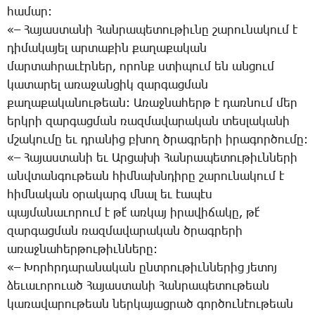
հա­մար:
«– ­Հա­յաս­տա­նի ­Հան­րա­պե­տու­թիւ­նը շա­րու­նա­կում է
դի­մա­կա­յել ար­տա­քին քա­ղա­քա­կան
մար­տահ­րա­ւէր­ներ, ո­րոնք ստի­պում են ան­ցում
կա­տա­րել ա­ռա­ջան­ցիկ զար­գաց­ման
քա­ղա­քա­կա­նու­թեան: Ա­ռաջ­նա­հերթ է դառ­նում մեր
երկ­րի զար­գաց­ման ռազ­մա­վա­րա­կան տես­լա­կա­նի
մշա­կու­մը եւ դրա­նից բխող ծրագ­րե­րի ի­րա­գոր­ծու­մը:
«– ­Հա­յաս­տա­նի եւ Ար­ցա­խի ­Հան­րա­պե­տու­թիւն­նե­րի
անվ­տան­գու­թեան հիմ­նախն­դի­րը շա­րու­նա­կում է
հիմ­նա­կան օ­րա­կարգ մնալ եւ էա­պէս
պայ­մա­նա­ւո­րում է թէ՛ առ­կայ ի­րա­վի­ճա­կը, թէ՛
զար­գաց­ման ռազ­մա­վա­րա­կան ծրագ­րե­րի
ա­ռաջ­նա­հեր­թու­թիւն­նե­րը:
«– ­Խորհր­դա­րա­նա­կան ընտ­րու­թիւն­նե­րից յե­տոյ
ձե­ւա­ւո­րո­ւած ­Հա­յաս­տա­նի ­Հան­րա­պե­տու­թեան
կա­ռա­վա­րու­թեան ներ­կա­յաց­րած գոր­ծու­նէու­թեան