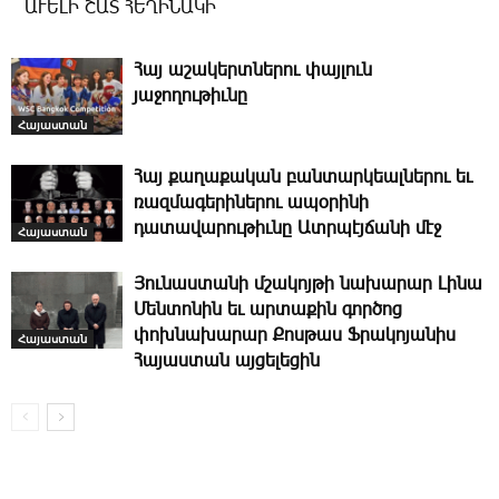
ԱՒԵԼԻ ՇԱՏ ՀԵՂԻՆԱԿԻ
­Հայ ա­շա­կերտ­նե­րու փայլուն
յաջողութիւնը
Հայաստան
­Հայ քաղաքական բանտարկեալներու եւ
ռազմագերիներու ապօրինի
դատավարութիւնը Ատրպէյճանի մէջ
Հայաստան
­Յունաստանի մշակոյթի նախարար Լինա
Մենտոնին եւ արտաքին գործոց
փոխնախարար Քոսթաս Ֆ­րակոյանիս
Հայաստան
Հայաստան այ­ցե­լեցին