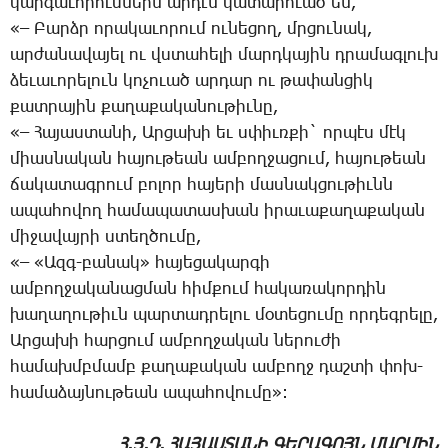
կար­գա­ւո­րում­ներն ար­դէն կա­տա­րո­ւած են,
«– ­Բարձր ո­րա­կա­ւո­րում ու­նե­ցող, մրցու­նակ,
ար­ժա­նա­վա­յել ու վստա­հե­լի մարդ­կա­յին դրա­մագ­լուխ
ձե­ւա­ւո­րե­լուն կո­չո­ւած ար­դար ու թա­փան­ցիկ
քատ­րա­յին քա­ղա­քա­կա­նու­թիւ­նը,
«– ­Հա­յաս­տա­նի, Ար­ցա­խի եւ սփիւռ­քի` որ­պէս մէկ
միաս­նա­կան հա­յու­թեան ամ­բող­ջա­ցում, հա­յու­թեան
ճա­կա­տագ­րում բո­լոր հա­յե­րի մաս­նակ­ցու­թիւնն
ա­պա­հո­վող հա­մա­պա­տաս­խան ի­րա­ւա­քա­ղա­քա­կան
մի­ջա­վայ­րի ստեղ­ծու­մը,
«– «Ազգ-բա­նակ» հա­յե­ցա­կար­գի
ամ­բող­ջա­կա­նաց­ման հիմ­քում հա­կա­ռա­կոր­դին
խա­ղա­ղու­թիւն պար­տադ­րե­լու մօ­տե­ցու­մը որ­դեգ­րե­լը,
Ար­ցա­խի հար­ցում ամ­բող­ջա­կան նե­րու­ժի
հա­մախմբ­մամբ քա­ղա­քա­կան ամ­բողջ դաշ­տի փոխ-
հա­մա­ձայ­նու­թեան ա­պա­հո­վու­մը»:
Հ.Յ.Դ. ՀԱՅԱՍՏԱՆԻ ԳԵՐԱԳՈՅՆ ՄԱՐՄԻՆ