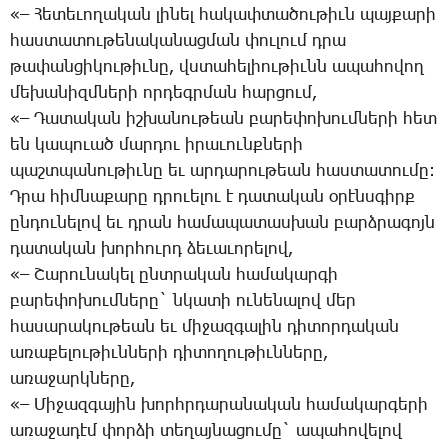
«– ­Հե­տե­ւո­ղա­կան լի­նել հա­կափ­տա­ծու­թիւն պայ­քա­րի
հաս­տա­տու­թե­նա­կա­նաց­ման փու­լում դրա
թա­փան­ցի­կու­թիւ­նը, վստա­հե­լիու­թիւնն ա­պա­հո­վող
մե­խա­նիզմ­նե­րի որ­դեգր­ման հար­ցում,
«– ­Դա­տա­կան իշ­խա­նու­թեան բա­րե­փո­խում­նե­րի հետ
են կա­պո­ւած մար­դու ի­րա­ւունք­նե­րի
պաշտ­պա­նու­թիւ­նը եւ ար­դա­րու­թեան հաս­տա­տու­մը:
Դ­րա հիմ­նա­քա­րը դրո­ւե­լու է դա­տա­կան օ­րէնս­գիրք
ըն­դու­նե­լով եւ դրան հա­մա­պա­տաս­խան բարձ­րա­գոյն
դա­տա­կան խոր­հուրդ ձե­ւա­ւո­րե­լով,
«– ­Շա­րու­նա­կել ընտ­րա­կան հա­մա­կար­գի
բա­րե­փո­խում­նե­րը` նկա­տի ու­նե­նա­լով մեր
հա­սա­րա­կու­թեան եւ մի­ջազ­գա­լին դի­տոր­դա­կան
ա­ռա­քե­լու­թիւն­նե­րի դի­տո­ղու­թիւն­նե­րը,
ա­ռա­ջարկ­նե­րը,
«– ­Մի­ջազ­գա­յին խորհր­դա­րա­նա­կան հա­մա­կար­գե­րի
ա­ռա­ջա­դէմ փոր­ձի տե­ղայ­նա­ցու­մը` ա­պա­հո­վե­լով