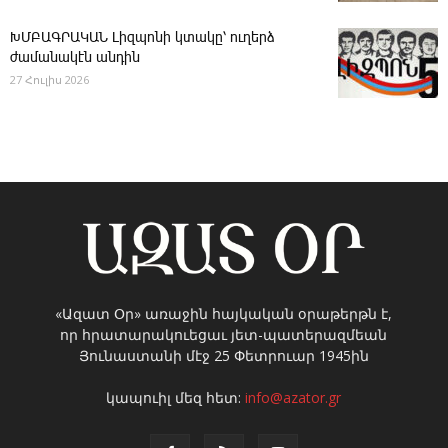
ԽՄԲԱԳՐԱԿԱՆ ­Լիզպոնի կտակը՝ ուղերձ
ժամանակէն անդին
27 Հուլիս 2026
«Ազատ Օր» առաջին հայկական օրաթերթն է,
որ հրատարակուեցաւ յետ-պատերազմեան
Յունաստանի մէջ 25 Փետրուար 1945ին
կապուիլ մեզ հետ:
info@azator.gr