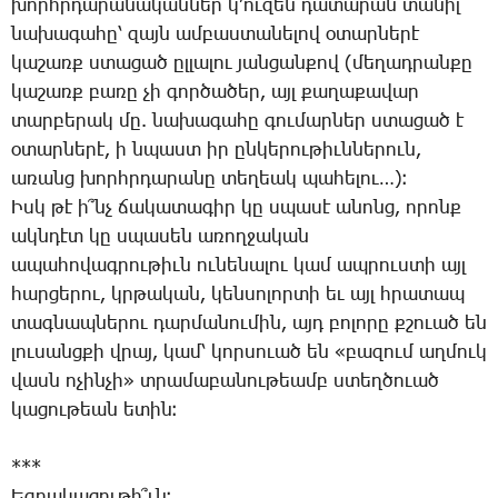
խորհր­դա­րա­նա­կան­ներ կ­’ու­զեն դա­տա­րան տա­նիլ
նա­խա­գա­հը՝ զայն ամ­բաս­տա­նե­լով օ­տար­նե­րէ
կա­շառք ստա­ցած ըլ­լա­լու յան­ցան­քով (մե­ղադ­րան­քը
կա­շառք բա­ռը չի գոր­ծա­ծեր, այլ քա­ղա­քա­վար
տար­բե­րակ մը. նա­խա­գա­հը գու­մար­ներ ստա­ցած է
օ­տար­նե­րէ, ի նպաստ իր ըն­կե­րու­թիւն­նե­րուն,
ա­ռանց խորհր­դա­րա­նը տե­ղեակ պա­հե­լու…)։
Իսկ թէ ի՞նչ ճա­կա­տա­գիր կը սպա­սէ ա­նոնց, ո­րոնք
ակն­դէտ կը սպա­սեն ա­ռող­ջա­կան
ա­պա­հո­վագ­րու­թիւն ու­նե­նա­լու կամ ապ­րուս­տի այլ
հար­ցե­րու, կրթա­կան, կեն­սո­լոր­տի եւ այլ հրա­տապ
տագ­նապ­նե­րու դար­մա­նու­մին, այդ բո­լո­րը քշո­ւած են
լու­սանց­քի վրայ, կամ՝ կոր­սո­ւած են «բա­զում աղ­մուկ
վասն ո­չին­չի» տրա­մա­բա­նու­թեամբ ստեղ­ծո­ւած
կա­ցու­թեան ե­տին։
***
Եզ­րա­կա­ցու­թի՞ւն։