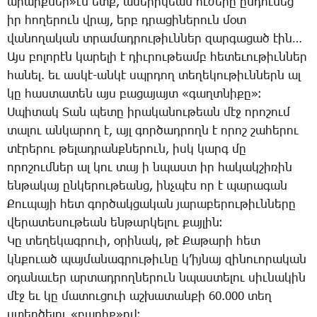
ա­րարք­ներ»էն ետք, ա­մե­րի­կեան ու­ժե­րը ըն­դու­նեց
իր հո­ղե­րուն վրայ, երբ դրա­ցի­նե­րուն մօտ
վա­նո­ղա­կան տրա­մադ­րու­թիւն­ներ զար­գա­ցած էին…
Այս բո­լո­րէն կա­րե­լի է դիւ­րու­թեամբ հե­տե­ւու­թիւն­ներ
հա­նել. եւ աս­կէ-ան­կէ սպրդող տե­ղե­կու­թիւն­ներն ալ
կը հաս­տա­տեն այս բա­ցա­յայտ «գաղտ­նի­քը»։
Ս­պի­տակ ­Տան պե­տը ի­րա­կա­նու­թեան մէջ ո­րո­շում
տա­լու ան­կա­րող է, այլ գոր­ծադ­րողն է ո­րոշ շա­հե­րու
տէ­րե­րու թե­լադ­րանք­նե­րուն, իսկ կարգ մը
ո­րո­շում­ներ ալ կու տայ ի նպաստ իր հա­կակ­շի­ռին
են­թա­կայ ըն­կե­րու­թեանց, ինչ­պէս որ է պա­րա­գան
­Քու­պա­յի հետ գոր­ծակ­ցա­կան յա­րա­բե­րու­թիւն­նե­րը
վե­րա­տե­սու­թեան են­թար­կե­լու քայ­լին։
­Կը տե­ղե­կագ­րո­ւի, օ­րի­նակ, թէ ­Քա­թա­րի հետ
կնքո­ւած պայ­մա­նագ­րու­թիւ­նը կ­’իյ­նայ զի­նո­ւո­րա­կան
օ­դա­նա­ւեր ար­տադ­րող­նե­րուն նպաս­տե­լու սիւ­նա­կին
մէջ եւ կը մա­տու­ցո­ւի աշ­խա­տան­քի 60.000 տեղ
ստեղ­ծե­լու «բա­րիք»ով։