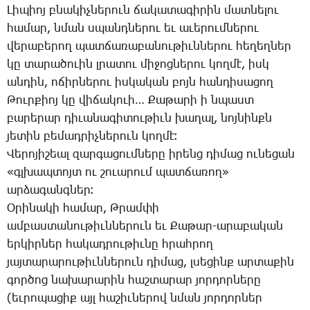
­Լի­պիոյ բնա­կիչ­նե­րուն ճա­կա­տա­գի­րին մատ­նե­լու
հա­մար, նման սպանդ­նե­րու եւ ա­ւե­րում­նե­րու
վե­րա­բե­րող պատ­ճա­ռա­բա­նու­թիւն­նե­րու հե­ղեղ­ներ
կը տա­րա­ծո­ւին լրա­տու մի­ջոց­նե­րու կող­մէ, իսկ
ան­դին, ո­ճիր­նե­րու իս­կա­կան բոյն հան­դի­սա­ցող
­Թուր­քիոյ կը վի­ճա­կո­ւի… ­Քա­թա­րի ի նպաստ
բա­րե­րար դի­ւա­նա­գի­տու­թիւն խա­ղալ, նոյ­նինքն
յե­տին բե­մադ­րիչ­նե­րուն կող­մէ։
­Վե­րո­յի­շեալ զար­գա­ցում­նե­րը ի­րենց դի­մաց ու­նե­ցան
«գլխապ­տոյտ ու շո­ւա­րում պատ­ճա­ռող»
ար­ձա­գանգ­ներ։
Օ­րի­նա­կի հա­մար, Թ­րամ­փի
ամ­բաս­տա­նու­թիւն­նե­րուն եւ ­Քա­թար-ա­րա­բա­կան
եր­կիր­ներ հա­կադ­րու­թիւ­նը հրահ­րող
յայ­տա­րա­րու­թիւն­նե­րուն դի­մաց, լսե­ցինք ար­տա­քին
գոր­ծոց նա­խա­րա­րին հաշ­տա­րար յոր­դոր­նե­րը
(եւ­րո­պա­ցիք այլ հա­շիւ­նե­րով նման յոր­դոր­ներ