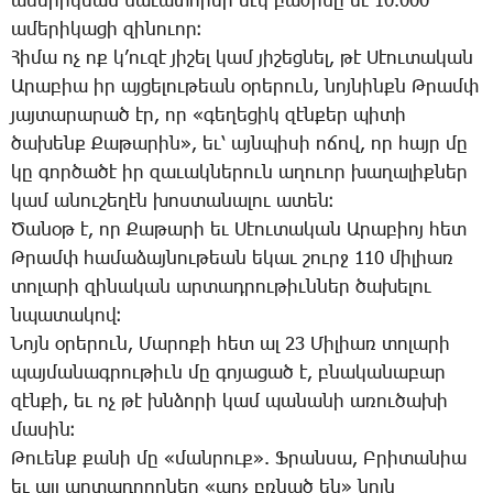
ա­մե­րի­կեան նա­ւա­տոր­մի մէկ բա­ժի­նը եւ 10.000
ա­մե­րի­կա­ցի զի­նո­ւոր։
­Հի­մա ոչ ոք կ­’ու­զէ յի­շել կամ յի­շեց­նել, թէ ­Սէու­տա­կան
Ա­րա­բիա իր այ­ցե­լու­թեան օ­րե­րուն, նոյ­նինքն Թ­րամփ
յայ­տա­րա­րած էր, որ «գե­ղե­ցիկ զէն­քեր պի­տի
ծա­խենք ­Քա­թա­րին», եւ՝ այն­պի­սի ո­ճով, որ հայր մը
կը գոր­ծա­ծէ իր զա­ւակ­նե­րուն ա­ղո­ւոր խա­ղա­լիք­ներ
կամ ա­նու­շե­ղէն խոս­տա­նա­լու ա­տեն։
­Ծա­նօթ է, որ ­Քա­թա­րի եւ ­Սէու­տա­կան Ա­րա­բիոյ հետ
Թ­րամփ հա­մա­ձայ­նու­թեան ե­կաւ շուրջ 110 մի­լիառ
տո­լա­րի զի­նա­կան ար­տադ­րու­թիւն­ներ ծա­խե­լու
նպա­տա­կով։
­Նոյն օ­րե­րուն, ­Մա­րո­քի հետ ալ 23 ­Մի­լիառ տո­լա­րի
պայ­մա­նագ­րու­թիւն մը գո­յա­ցած է, բնա­կա­նա­բար
զէն­քի, եւ ոչ թէ խնձո­րի կամ պա­նա­նի ա­ռու­ծա­խի
մա­սին։
­Թո­ւենք քա­նի մը «ման­րուք». Ֆ­րան­սա, Բ­րի­տա­նիա
եւ այլ ար­տադ­րող­ներ «պոչ բռնած են» նոյն