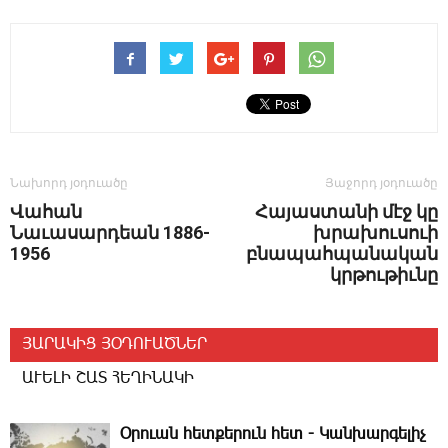
Նախորդ յօդուածը
Յաջորդ յօդուածը
Վահան
Հայաստանի մէջ կը
Նաւասարդեան 1886-
խրախուսուի
1956
բնապահպանական
կրթութիւնը
ՅԱՐԱԿԻՑ ՅՕԴՈՒԱԾՆԵՐ
ԱՒԵԼԻ ՇԱՏ ՀԵՂԻՆԱԿԻ
Օրուան հետքերուն հետ ­- Կանխարգելիչ