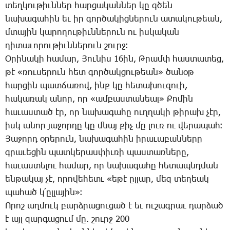
տեղ­կու­թիւն­ներ հար­ցա­կան­ներ կը գծեն
նա­խա­գա­հին եւ իր գոր­ծա­կից­նե­րուն ա­տա­կու­թեան,
մտա­յին կա­րո­ղու­թիւն­նե­րուն ու իս­կա­կան
դի­տա­ւո­րու­թիւն­նե­րուն շուրջ։
Օ­րի­նա­կի հա­մար, ­Յու­նիս 16ին, Թ­րամփ հաս­տա­տեց,
թէ «ռու­սե­րուն հետ գոր­ծակ­ցու­թեան» ծա­նօթ
հար­ցին պատ­ճա­ռով, ինք կը հե­տա­խու­զո­ւի,
հա­կա­ռակ ա­նոր, որ «ամ­բաս­տա­նեալ» ­Քո­մին
հա­ւաս­տած էր, որ նա­խա­գա­հը ուղ­ղա­կի թի­րախ չէր,
իսկ ա­նոր յա­ջոր­դը կը մնայ քիչ մը լուռ ու վե­րա­պահ։
­Յա­ջորդ օ­րե­րուն, նա­խա­գա­հին ի­րա­ւա­բան­նե­րը
գրա­ւե­ցին պատ­կե­րաս­փիւ­ռի պաս­տառ­նե­րը,
հա­ւաս­տե­լու հա­մար, որ նա­խա­գա­հը հե­տապնդ­ման
են­թա­կայ չէ, ո­րո­վե­հետւ «ե­թէ ըլ­լար, մեզ տե­ղեակ
պա­հած կ­՛ըլ­լա­յին»։
Ո­րոշ աղ­մուկ բարձ­րա­ցու­ցած է եւ ու­շագ­րաւ դար­ձած
է այլ զար­գա­ցում մը. շուրջ 200