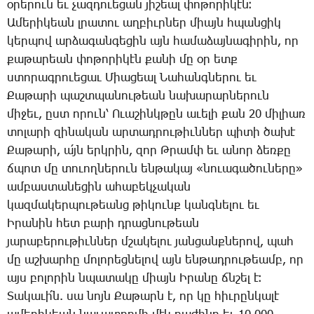
օ­րե­րուն եւ չազ­դո­ւե­ցան յի­շեալ փո­թո­րի­կէն։
Ա­մե­րի­կեան լրա­տու աղ­բիւր­ներ միայն հպան­ցիկ
կեր­պով ար­ձա­գան­գե­ցին այն հա­մա­ձայ­նա­գի­րին, որ
քա­թա­րեան փո­թո­րի­կէն քա­նի մը օր ետք
ստո­րագ­րո­ւե­ցաւ ­Միա­ցեալ ­Նա­հանգ­նե­րու եւ
­Քա­թա­րի պաշտ­պա­նու­թեան նա­խա­րար­նե­րուն
մի­ջեւ, ըստ ո­րուն՝ Ո­ւա­շինկ­թըն ա­ւե­լի քան 20 մի­լիառ
տո­լա­րի զի­նա­կան ար­տադ­րու­թիւն­ներ պի­տի ծա­խէ
­Քա­թա­րի, ա՛յն երկ­րին, զոր Թ­րամփ եւ ա­նոր ձեռ­քը
ճպոտ մը տո­ւող­նե­րուն են­թա­կայ «նո­ւա­գա­ծու­նե­րը»
ամ­բաս­տա­նե­ցին ա­հա­բեկ­չա­կան
կազ­մա­կեր­պու­թեանց թի­կունք կանգ­նե­լու եւ
Ի­րա­նին հետ բա­րի դրաց­նու­թեան
յա­րա­բե­րու­թիւն­ներ մշա­կե­լու յան­ցանք­նե­րով, պահ
մը աշ­խար­հը մո­լո­րեց­նե­լով այն են­թադ­րու­թեամբ, որ
այս բո­լո­րին նպա­տա­կը միայն Ի­րա­նը ճնշել է։
­Տա­կա­ւի՛ն. սա նոյն ­Քա­թարն է, որ կը հիւ­րըն­կա­լէ