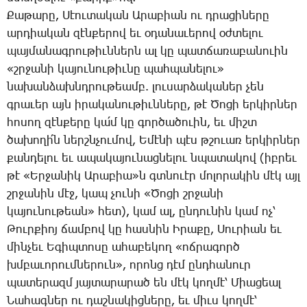
­Քա­թա­րը, ­Սէու­տա­կան Ա­րա­բիան ու դրա­ցի­նե­րը
ար­դիա­կան զէն­քե­րով եւ օ­դա­նա­ւե­րով օժ­տե­լու
պայ­մա­նագ­րու­թիւն­ներն ալ կը պատ­ճա­ռա­բա­նո­ւին
«շրջա­նի կա­յու­նու­թիւ­նը պահ­պա­նե­լու»
նա­խան­ձախնդ­րու­թեամբ. լու­սար­ձա­կա­ներ չեն
գրա­ւեր այն ի­րա­կա­նու­թիւն­նե­րը, թէ ­Ծո­ցի եր­կիր­ներ
հո­սող զէն­քե­րը կա՛մ կը գոր­ծա­ծո­ւին, եւ միշտ
ծա­խո­ղի՛ն ներշն­չու­մով, Ե­մէ­նի պէս թշո­ւառ եր­կիր­ներ
քան­դե­լու եւ ա­պա­կա­յու­նաց­նե­լու նպա­տա­կով (իբ­րեւ
թէ «Եր­ջա­նիկ Ա­րա­բիա»ն գտ­նո­ւէր մո­լո­րա­կին մէկ այլ
շրջա­նին մէջ, կապ չու­նի «­Ծո­ցի շրջա­նի
կա­յու­նու­թեան» հետ), կամ ալ, ըն­դու­նին կամ ոչ՝
­Թուր­քիոյ ճամ­բով կը հաս­նին Ի­րա­քը, ­Սու­րիան եւ
մին­չեւ Ե­գիպ­տո­սը ա­հա­բե­կող «ոճ­րա­գործ
խմբա­ւո­րում­նե­րուն», ո­րոնց դէմ ընդ­հա­նուր
պա­տե­րազմ յայ­տա­րա­րած են մէկ կող­մէ՝ ­Միա­ցեալ
­Նա­հագ­ներ ու դաշ­նա­կից­նե­րը, եւ միւս կող­մէ՝