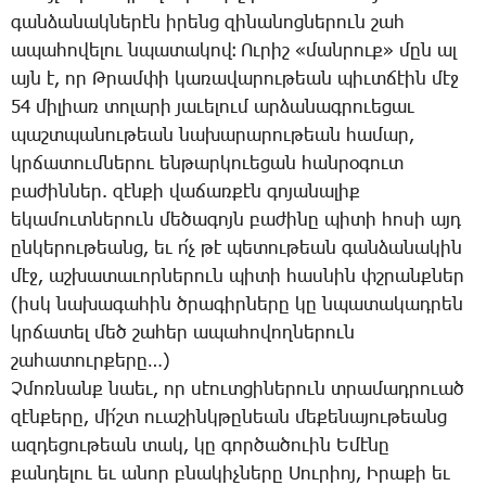
գան­ձա­նակ­նե­րէն ի­րենց զի­նա­նոց­նե­րուն շահ
ա­պա­հո­վե­լու նպա­տա­կով։ Ու­րիշ «ման­րուք» մըն ալ
այն է, որ Թ­րամ­փի կա­ռա­վա­րու­թեան պիւտ­ճէին մէջ
54 մի­լիառ տո­լա­րի յա­ւե­լում ար­ձա­նագ­րո­ւե­ցաւ
պաշտ­պա­նու­թեան նա­խա­րա­րու­թեան հա­մար,
կրճա­տում­նե­րու են­թար­կո­ւե­ցան հան­րօ­գուտ
բա­ժին­ներ. զէն­քի վա­ճառ­քէն գո­յա­նա­լիք
ե­կա­մուտ­նե­րուն մե­ծա­գոյն բա­ժի­նը պի­տի հո­սի այդ
ըն­կե­րու­թեանց, եւ ո՛չ թէ պե­տու­թեան գան­ձա­նա­կին
մէջ, աշ­խա­տա­ւոր­նե­րուն պի­տի հաս­նին փշրանք­ներ
(իսկ նա­խա­գա­հին ծրա­գիր­նե­րը կը նպա­տա­կադ­րեն
կրճա­տել մեծ շա­հեր ա­պա­հո­վող­նե­րուն
շա­հա­տուր­քե­րը…)
Չ­մոռ­նանք նաեւ, որ սէուտ­ցի­նե­րուն տրա­մադ­րո­ւած
զէն­քե­րը, մի՛շտ ո­ւա­շինկ­թը­նեան մե­քե­նա­յու­թեանց
ազ­դե­ցու­թեան տակ, կը գոր­ծա­ծո­ւին Ե­մէ­նը
քան­դե­լու եւ ա­նոր բնա­կիչ­նե­րը ­Սու­րիոյ, Ի­րա­քի եւ