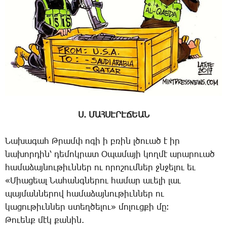
Ս. ՄԱՀՍԷՐԷՃԵԱՆ
Նա­խա­գահ Թ­րամփ ո­գի ի բռին լծո­ւած է իր
նա­խոր­դին՝ դե­մոկ­րատ Օ­պա­մա­յի կող­մէ ա­րա­րո­ւած
հա­մա­ձայ­նու­թիւն­ներ ու ո­րո­շում­ներ ջնջե­լու եւ
«­Միա­ցեալ ­Նա­հանգ­նե­րու հա­մար ա­ւե­լի լաւ
պայ­ման­նե­րով հա­մա­ձայ­նու­թիւն­ներ ու
կա­ցու­թիւն­ներ ստեղ­ծե­լու» մո­լուց­քի մը։
­Թո­ւենք մէկ քա­նին.