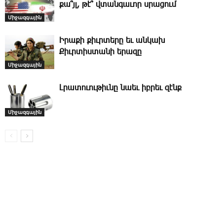
քա՞յլ, թէ՞ վտանգաւոր սրացում
Միջազգային
Իրաքի քիւրտերը եւ անկախ
Քիւրտիստանի երազը
Միջազգային
Լ­րա­տո­ւու­թիւ­նը նաեւ իբ­րեւ զէնք
Միջազգային