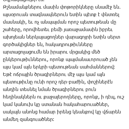
Թշ­նա­մանք­նե­րու մա­սին փո­թո­րիկ­նե­րը սնա­մէջ են.
այ­սօ­րո­ւան տագ­նապ­նե­րուն ե­տին պէտք է փնտռել
մաս­նա­կի, եւ ոչ ան­պայ­ման ո­րոշ պե­տու­թեան մը
շա­հե­րը, ո­րով­հե­տեւ բե­մի յա­ռա­ջա­մա­սին իբ­րեւ
ա­խո­յեան ներ­կա­յա­ցող­ներ վա­րա­գոյ­րի ե­տին սերտ
գոր­ծա­կից­ներ են, հա­կադ­րու­թիւն­նե­րը
ար­տա­ցո­լա­ցումն են ի­րա­րու մրցա­կից մեծ
ըն­կե­րու­թիւն­նե­րու, ո­րոնք պայ­մա­նա­ւո­րո­ւած չեն
այս կամ այն երկ­րի-պե­տու­թեան սահ­ման­նե­րով։
Ե­թէ ոճ­րա­յին ծրա­գիր­նե­րու մէջ այս կամ այն
պե­տու­թիւ­նը ու­նի ո­րոշ դեր-բա­ժին, փո­շի­նե­րէն
ան­դին տես­նել նման ծրա­գիր­նե­րու բուն
հե­ղի­նակ­ներն ու քա­ջա­լե­րող­նե­րը, ո­րոնք, ի դէպ, ուշ
կամ կա­նուխ կը ստա­նան հա­կա­հա­րո­ւած­ներ,
սա­կայն ա­նոնց հա­մար ի­րենց կեան­քով կը վճա­րեն
ան­մեղ զան­գո­ւած­ներ։