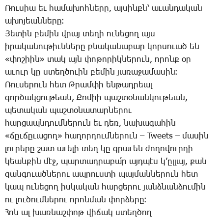
­Ռու­սիա եւ հա­մա­խոհ­նե­րը, այ­սինքն՝ ա­ւան­դա­կան
ա­խո­յեան­նե­րը։
­Յե­տին բե­մին վրայ տե­ղի ու­նե­ցող այս
ի­րա­կա­նու­թիւն­նե­րը բնա­կա­նա­բար կոր­սո­ւած են
«փո­շիին» տակ այն փո­թո­րիկ­նե­րուն, ո­րոնք օր
ա­ւուր կը ստեղ­ծո­ւին բե­մին յա­ռա­ջա­մա­սին։
­Ռու­սե­րուն հետ Թ­րամ­փի են­թադ­րեալ
գոր­ծակ­ցու­թեան, ­Քո­միի պաշ­տօ­նան­կու­թեան,
պե­տա­կան պաշ­տօ­նա­տար­նե­րու
հար­ցապն­դում­նե­րուն եւ դեռ, նա­խա­գա­հին
«ճըւ­ճը­ւա­ցող» հա­ղոր­դում­նե­րուն – Tweets – ­մա­սին
լու­րե­րը շատ ա­ւե­լի տեղ կը գրա­ւեն ժո­ղո­վուր­դի
կեան­քին մէջ, պար­տադ­րա­բա՛ր այդ­պէս կ­’ըլ­լայ, քան
զան­գո­ւած­նե­րու ապ­րուս­տի պայ­ման­նե­րուն հետ
կապ ու­նե­ցող իս­կա­կան հար­ցե­րու յանձ­նան­ձու­մին
ու լու­ծում­նե­րու ո­րոն­ման փոր­ձե­րը։
­Հոն ալ խառ­նաշ­փոթ վի­ճակ ստեղ­ծող