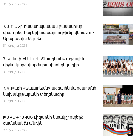
31 Հուլիս 2026
Հ.Մ.Ը.Մ.-ի համահայկական բանակումը
միաւորեց հայ երիտասարդութիւնը վեհաշուք
Արարատին ներքեւ
31 Հուլիս 2026
Հ. Կ. Խ.-ի «Ա. եւ Ժ. ­Ճէնազեան» ազգային
միջնակարգ վարժարանի տեղեկագիր
31 Հուլիս 2026
Հ․Կ․Խաչի «Զաւարեան» ազգային վարժարանի
նախակրթարանի տեղեկագիր
31 Հուլիս 2026
ԽՄԲԱԳՐԱԿԱՆ ­Լիզպոնի կտակը՝ ուղերձ
ժամանակէն անդին
27 Հուլիս 2026