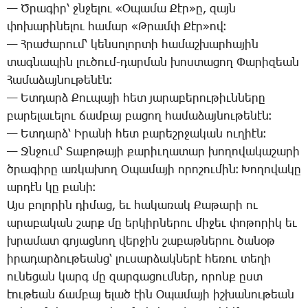
— Ծ­րա­գիր՝ ջնջե­լու «Օ­պա­մա ­Քէր»ը, զայն
փո­խա­րի­նե­լու հա­մար «Թ­րամփ ­Քէր»ով։
— Հ­րա­ժա­րում՝ կեն­սո­լոր­տի հա­մաշ­խար­հա­յին
տագ­նա­պին լու­ծում-դար­ման խոս­տա­ցող ­Փա­րի­զեան
­Հա­մա­ձայ­նու­թե­նէն։
— Ետ­դարձ ­Քու­պա­յի հետ յա­րա­բե­րու­թիւն­նե­րը
բա­րե­լա­ւե­լու ճամ­բայ բա­ցող հա­մա­ձայ­նու­թե­նէն։
— Ետ­դարձ՝ Ի­րա­նի հետ բա­րեշր­ջա­կան ու­ղիէն։
— Ջն­ջում՝ ­Տա­քո­թա­յի քա­րիւ­ղա­տար խո­ղո­վա­կա­շա­րի
ծրա­գի­րը առ­կա­խող Օ­պա­մա­յի ո­րո­շու­մին։ ­Խո­ղո­վա­կը
ար­դէն կը բա­նի։
Այս բո­լո­րին դի­մաց, եւ հա­կա­ռակ ­Քա­թա­րի ու
ա­րա­բա­կան շարք մը եր­կիր­նե­րու մի­ջեւ փո­թո­րիկ եւ
խրա­մատ գո­յաց­նող վեր­ջին շա­բաթ­նե­րու ծա­նօթ
ի­րա­դար­ձու­թեանց՝ լու­սար­ձակ­նե­րէ հե­ռու տե­ղի
ու­նե­ցան կարգ մը զար­գա­ցում­ներ, ո­րոնք ըստ
էու­թեան ճամ­բայ ե­լած էին Օ­պա­մա­յի իշ­խա­նու­թեան