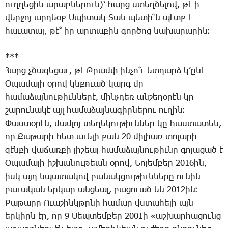
ուղ­ղե­ցին ա­րաբ­նե­րուն)՝ հարց ստեղ­ծե­լով, թէ ի
վեր­ջոյ ար­դեօք Ս­պի­տակ ­Տան պե­տի՞ն պէտք է
հա­ւա­տալ, թէ՞ իր ար­տա­քին գոր­ծոց նա­խա­րա­րին։
***
­Հարց չծա­գե­ցաւ, թէ Թ­րամփ ին­չո՞ւ ետ­դարձ կ­’ը­նէ
Օ­պա­մա­յի օ­րով կնքո­ւած կարգ մը
հա­մա­ձայ­նու­թիւն­նե­րէ, մինչ­դեռ ան­շե­ղօ­րէն կը
շա­րու­նա­կէ այլ հա­մա­ձայ­նա­գիր­նե­րու ու­ղին։
­Փաս­տօ­րէն, մամ­լոյ տե­ղե­կու­թիւն­ներ կը հաս­տա­տեն,
որ ­Քա­թա­րի հետ ա­ւե­լի քան 20 մի­լիառ տո­լա­րի
զէն­քի վա­ճառ­քի յի­շեալ հա­մա­ձայ­նու­թիւ­նը գո­յա­ցած է
Օ­պա­մա­յի իշ­խա­նու­թեան օ­րով, ­Նո­յեմ­բեր 2016ին,
իսկ այդ նպա­տա­կով բա­նակ­ցու­թիւն­նե­րը ու­նին
բա­ւա­կան եր­կար ան­ցեալ, բա­ցո­ւած են 2012ին։
­Քա­թա­րը Ո­ւա­շինկ­թը­նի հա­մար վստա­հե­լի այն
եր­կիրն էր, որ 9 ­Սեպ­տեմ­բեր 2001ի «աշ­խար­հա­ցունց