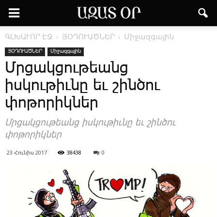
ԳԼԽԱՒՈՐ ԷՋ
ՅՕԴՈՒԱԾՆԵՐ
Միջազգային
ՅՕԴՈՒԱԾՆԵՐ
Միջազգային
Մրցակցութեանց
իսկութիւնը եւ շինծու
փոթորիկներ
Մրցակցութեանց իսկութիւնը եւ շինծու
փոթորիկներ
23 Հունիս 2017
38438
0