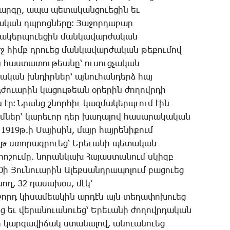
ր­գը, ա­պա պե­տա­կան­ցո­ւե­ցին եւ
խա­կան դպրոց­նե­րը։ ­Յա­ջոր­դա­բար
ա­կեր­պո­ւե­ցին ման­կա­վար­ժա­կան
մէջ հիմք դրո­ւեց ման­կա­վար­ժա­կան թե­քու­մով
 հաս­տա­տու­թեա­նը՝ ու­սուց­չա­կան
­թա­կան խնդիր­ներ՝ այ­նու­հան­դերձ հայ
դժո­ւա­րին կա­ցու­թեան օ­րե­րին ժո­ղովր­դի
էր։ Ն­րանց շնոր­հիւ կազ­մա­կերպ­ւում էին
ւմ­ներ՝ կա­րե­ւոր դեր խա­ղա­լով հա­սա­րա­կա­կան
1919թ­.ի ­Մա­յի­սին, մայր հայ­րե­նի­քում
 ստո­րագ­րո­ւեց՝ Ե­րե­ւա­նի պե­տա­կան
րո­շու­մը. նո­րան­կախ ­Հա­յաս­տա­նում սկիզբ
 ­Յու­նո­ւա­րին Ա­լեք­սանդ­րա­պո­լում բա­ցո­ւեց
­նող, 32 դա­սա­խօս, մէկ՝
­ջորդ կի­սա­մեա­կին ար­դէն այն տե­ղա­փո­խո­ւեց
 եւ վե­րա­նո­ւա­նո­ւեց՝ Ե­րե­ւա­նի ժո­ղովր­դա­կան
ի կար­գա­վի­ճակ ստա­նա­լով, ա­նո­ւա­նո­ւեց