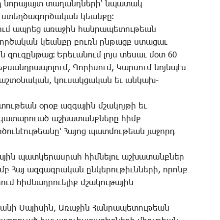
րդ նո­րա­յայտ տա­ղանդ­նե­րի՝ նպա­տակ
, ստեղ­ծա­գոր­ծա­կան կեան­քը։
կում ապ­րեց ա­ռա­ջին հան­րա­պե­տու­թեան
­գոր­ծա­կան կեան­քը բուռն ըն­թացք ստա­ցաւ
 զու­գըն­թաց։ Ե­րե­ւա­նում լոյս տե­սաւ մօտ 60
ք­սանդ­րա­պո­լում, ­Գո­րի­սում, ­Կար­սում նոյն­պէս
 պաշ­տօ­նա­կան, կու­սակ­ցա­կան եւ ան­կախ-
տու­թեան օ­րօք ազ­գա­յին մշա­կոյ­թի եւ
ա­տա­րո­ւած աշ­խա­տանք­նե­րը հիմք
­ծու­նէու­թեա­նը՝ ­Հա­յոց պատ­մու­թեան յա­ջորդ
­յին պատ­կե­րաս­րահ հիմ­նե­լու աշ­խա­տանք­ներ
մբ ­Հայ ազ­գագ­րա­կան ըն­կե­րու­թիւն­նե­րի, ո­րոնք
ում հիմ­նադ­րո­ւե­լիք մշա­կու­թա­յին
­նի ­Մա­յի­սին, Ա­ռա­ջին ­Հան­րա­պե­տու­թեան