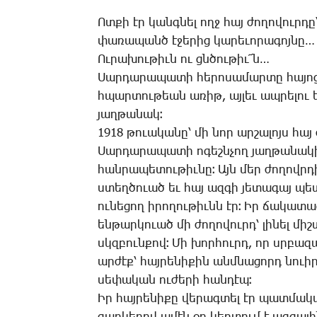
Ոտ­քի էր կանգ­նել ողջ հայ ժո­ղո­վուր­դ
փա­ռա­պանծ է­ջե­րից կա­րե­ւո­րա­գոյ­նը…
Ու­րա­խու­թիւն ու ցնծու­թիւ՜ն…
Սար­դա­րա­պա­տի հե­րո­սա­մար­տը հա­յո
հպար­տու­թեան ա­ռիթ, այ­լեւ ապ­րե­լու եւ
յաղ­թա­նակ։
1918 թո­ւա­կա­նը՝ մի նոր ար­շա­լոյս հա
­Սար­դա­րա­պա­տի ո­գեշն­չող յաղ­թա­նա­կի
հան­րա­պե­տու­թիւ­նը։ Այն մեր ժո­ղովր­
ստեղ­ծո­ւած եւ հայ ազ­գի յե­տա­գայ պ
ու­նե­ցող ի­րո­ղու­թիւնն էր։ Իր ճա­կա­
են­թար­կո­ւած մի ժո­ղո­վուրդ՝ լի­նել մ
սկզբուն­քով։ ­Մի խոր­հուրդ, որ սրբա­զ
ար­ժէք՝ հայ­րե­նի­քին անմ­նա­ցորդ նո­ւի­րո
սե­փա­կան ու­ժե­րի հան­դէպ։
Իր հայ­րե­նի­քը վե­րագ­տել էր պատ­մա