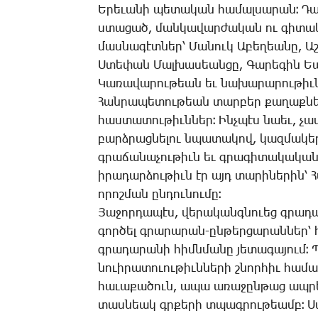
Ե­րե­ւա­նի պե­տա­կան հա­մալ­սա­րան։ ­Դ
ստա­ցած, ման­կա­վար­ժա­կան ու գի­տա­կ
մաս­նա­գէտ­ներ՝ ­Մա­նուկ Ա­բե­ղեա­նը, Աշ
Ս­տե­փան ­Մալ­խա­սեան­ցը, ­Գա­րե­գին Ե­պ
Կա­ռա­վա­րու­թեան եւ նա­խա­րա­րու­թիւն
­Հան­րա­պե­տու­թեան տար­բեր քա­ղաք­նե­
հաս­տա­տու­թիւն­ներ։ Ինչ­պէս նաեւ, չ
բարձ­րաց­նե­լու նպա­տա­կով, կազ­մա­կեր
գրա­ճա­նա­չու­թիւն եւ գրա­գի­տա­կա­կան
ի­րա­դար­ձու­թիւն էր այդ տա­րի­նե­րին՝ ­Հ
ո­րոշ­ման ըն­դու­նու­մը։
Յա­ջոր­դա­պէս, վե­րա­կանգ­նո­ւեց գրա­դա
գոր­ծել գրա­րա­րան-ըն­թեր­ցա­րան­ներ՝ 
գրա­դա­րա­նի հիմն­մա­նը յե­տա­գա­յում։ 
նո­ւի­րա­տո­ւու­թիւն­նե­րի շնոր­հիւ հա­մ
հա­ւա­քա­ծուն, ա­պա ա­ռա­ջըն­թաց ապ­րե
տաս­նեակ գրքե­րի տպագ­րու­թեամբ։ Ս­տեղ