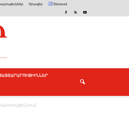
արութիւններ
Օրագիր
Ελληνικά
ՅԱՅՏԱՐԱՐՈՒԹԻՒՆՆԵՐ
ապետութիւնում