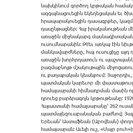
նախ­կի­նում գոր­ծող կրթա­կան հա­մա­կա
ազ­գայ­նա­ցո­ւե­ցին ե­կե­ղե­ցա­կան եւ ծ
հրա­պա­րա­կո­ւե­ցին դա­սագր­քեր, կազ­մ
դա­սըն­թաց­ներ։ ­Հայ ի­րա­կա­նու­թեան 
ա­ռա­ջին միջ­նա­կարգ մաս­նա­գի­տա­կան
ու­սում­նա­րա­նին։ ­Թէեւ առ­կայ էին նիւ
ման­կա­վարժ­նե­րը, հայ ու­սու­ցի­չը այդ 
ա­ռա­ջին խորհր­դա­տուն ու պաշտ­պանն 
բազ­մաբ­նոյթ մշա­կու­թա­յին մի­ջո­ցա­ռո
ու քա­ղա­քա­կան կեան­քում։ ­Յա­ջոր­դիւ, 
պատ­մա­կան կա­րե­ւոր մի փաս­տա­թուղթ
հա­մալ­սա­րա­նի հիմ­նադր­ման մա­սին ո­
դրո­ւեց բարձ­րա­գոյն կրթու­թեա­նը։ 1920ի
­Հա­յաս­տա­նի հա­մալ­սա­րա­նը՝ 262 ու­սա
պատ­մա­լե­զո­ւա­բա­նա­կան բաժ­նով։ ­Յա
Ե­րե­ւան՝ Աս­տա­ֆեան (Ա­բո­վեան) փո­ղոց
հա­մալ­սա­րան։ Ա­ւե­լի ուշ, «­Մայր բուհ»