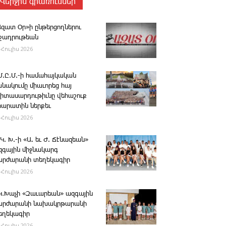
Վերջին գրառումներ
Ազատ Օր»ի ընթերցողներու
ւշադրութեան
 Հուլիս 2026
.Մ.Ը.Մ.-ի համահայկական
անակումը միաւորեց հայ
րիտասարդութիւնը վեհաշուք
րարատին ներքեւ
 Հուլիս 2026
 Կ. Խ.-ի «Ա. եւ Ժ. ­Ճէնազեան»
զգային միջնակարգ
արժարանի տեղեկագիր
 Հուլիս 2026
․Կ․Խաչի «Զաւարեան» ազգային
արժարանի նախակրթարանի
եղեկագիր
 Հուլիս 2026