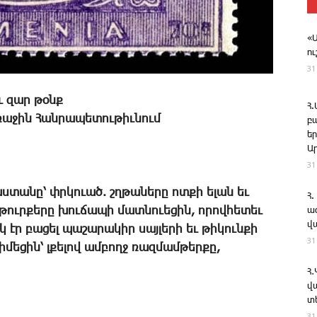
«
ո
31
ւ զար թօնք
Հ
Առաջին Հանրապետութիւնում
բ
ե
Ա
31
աս­տա­նը՝ փրկո­ւած. շղթա­նե­րը ոտ­քի ե­լան եւ
Հ.
թուր­քե­րը խու­ճա­պի մատ­նո­ւե­ցին, ո­րով­հե­տեւ
ա
վ
ր բա­ցել պա­շա­րա­կիր սայ­լե­րի եւ թի­կուն­քի
31
­մե­ցին՝ լքե­լով ամ­բողջ ռազ­մամ­թեր­քը,
Հ
վ
տ
31