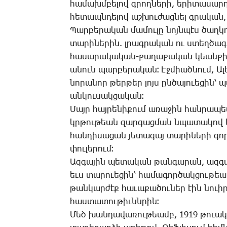
հա­մախմ­բե­լով գրող­նե­րի, ե­րի­տա­սա
հե­տապն­դե­լով աշ­խու­ժաց­նել գրա­կան
Պար­բե­րա­կան մա­մու­լը նոյն­պէս ծաղ­
տա­րի­նե­րին. լրագ­րա­կան ու ստեղ­ծա
հա­սա­րա­կա­կան-քա­ղա­քա­կան կեան­քին
ա­նուն պար­բե­րա­կան։ Էջ­միած­նում, Ա­լե
նո­րա­նոր թեր­թեր լոյս ըն­ծա­յո­ւե­ցին՝
ան­կու­սակ­ցա­կան։
Մայր հայ­րե­նի­քում ա­ռա­ջին հան­րա­պե­
կրթու­թեան զար­գաց­ման նպա­տա­կով կ
հան­դի­սա­ցան յե­տա­գայ տա­րի­նե­րի գոր
փու­լե­րում։
Ազ­գա­յին պե­տա­կան թան­գա­րան, ազ­գա
եւս տա­րո­ւե­ցին՝ հա­մա­գոր­ծակ­ցու­թեա
թան­կար­ժէք հա­ւա­քա­ծու­ներ էին նո­ւի­ր
հաս­տա­տու­թիւնն­րին։
Մեծ խան­դա­վա­ռու­թեամբ, 1919 թո­ւա­կա