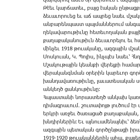
զար­կե­րով ա­մէն օր կեր­տում է ազ­գա­յ
Թէեւ կար­ճա­տեւ, բայց էա­կան ըն­թաց­քո
ձե­ւա­ւո­րո­ւեց եւ աճ ապ­րեց նաեւ մշա
ան­բա­րեն­պաստ պայ­ման­նե­րում ան­գամ
ղե­կա­վա­րու­թիւ­նը հե­տե­ւո­ղա­կան քայ
քա­ղա­քա­կա­նու­թիւն ձե­ւա­ւո­րե­լու եւ 
մին­չեւ 1918 թո­ւա­կա­նը, ազ­գա­յին մշա­կ
­Մոս­կո­ւան, Կ. ­Պո­լիս, ինչ­պէս նաեւ՝ Հ
Մ­շա­կու­թա­յին կեան­քի վե­րել­քի հա­մ
վե­րա­կանգն­ման օ­րե­րին կա­րե­ւոր գոր
խան­դա­վա­ռու­թիւ­նը, լա­ւա­տե­սա­կան սպ
ան­կեղծ ցան­կու­թիւ­նը։
Հա­յաս­տա­նի նո­րաս­տեղծ ան­կախ կա­ռա
դի­մագ­րա­ւում. շու­տա­փոյթ լու­ծում էր
երկ­րի առ­ջեւ ծա­ռա­ցած քա­ղա­քա­կան
խնդիր­նե­րին։ Եւ այ­նո­ւա­մե­նայ­նիւ՝ ձ
ազ­գա­յին պե­տա­կան գոր­ծըն­թա­ցի ի­րա
1919-1920 թո­ւա­կան­նե­րին ա­հա, քայ­լեր