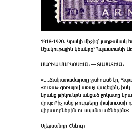
1918-1920. Կրակի միջից՝ յաղթանակ ե
Մշակութային կեան­քը՝ Հայաստանի 
ՄԱՐԻԱ ՄԱՐԿՈՍԵԱՆ — ՏԱՄԱՏԵԱՆ
«….­Ճա­կա­տա­մար­տը շա­հո­ւած էր, ­Հա­յ
«ու­ռա» գո­ռա­լով ա­ռաջ վա­զե­ցին, իսկ 
նրանց թի­կունքն ան­ցած ջո­կա­տը կրակ է
վրայ։ ­Քիչ անց թուր­քե­րը փա­խուս­տի դի
վի­րա­ւոր­նե­րին ու սպա­նո­ւած­նե­րին»։
Ա­լեք­սանդր Շ­նէուր