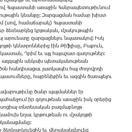
ին մշա­կոյթ եւ ար­ժե­հա­մա­կարգ։
վ ­Հա­յաս­տա­նի ա­ռա­ջին ­Հան­րա­պե­տու­թիւ­նում
­կու­թա­յին կեան­քը։ ­Զար­գաց­ման հա­մար խիստ
 (սով, հա­մա­ճա­րակ) ­Հա­յաս­տա­նի
­լեր ձեռ­նար­կեց կրթա­կան, մշա­կու­թա­յին
հայ ա­րո­ւես­տը զար­գաց­նե­լու նպա­տա­կով։ Իսկ
ոյ­թի կենտ­րոն­նե­րից էին ­Թիֆ­լի­սը, ­Բա­քուն,
նդ­կաս­տան, Ղ­րիմ եւ այլ հա­յա­շատ գա­ղութ­ներ։
ար ազ­գա­յին ան­կախ պե­տա­կա­նու­թեան
­ծօն հան­դի­սա­ցաւ յատ­կա­պէս հայ ժո­ղովր­դի
ա­սում­նե­րը, հայ­րե­նի­քին եւ ազ­գին ծա­ռա­յե­լու
­վա­րու­թիւ­նը ծանր պայ­ման­ներ էր
 պա­հան­ջում իր գո­յու­թեան ա­ռա­ջին իսկ օ­րե­րից
, սո­ցիալ-տնտե­սա­կան բազ­մաբ­նոյթ
եռ­նա­մուխ ե­ղաւ կրթու­թեան ու մշա­կոյ­թի
­կա­նաց­մա­նը։
 ձեռ­նար­կո­ւե­ցին եւ վե­րա­կանգ­նո­ւեց