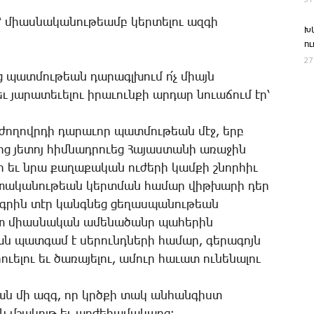
ը՝ միաս­նա­կա­նու­թեամբ կեր­տե­լու ազ­գի
Խ
ո
27
ց պատ­մու­թեան դա­րագլ­խում ո՛չ միայն
 յա­րա­տե­ւե­լու ի­րա­ւուն­քի ար­դար նո­ւա­ճում էր՝
յ ժո­ղովր­դի դա­րա­ւոր պատ­մու­թեան մէջ, երբ
ց յե­տոյ հիմ­նադ­րո­ւեց ­Հա­յաս­տա­նի ա­ռա­ջին
դի եւ նրա քա­ղա­քա­կան ու­ժե­րի կամ­քի շնոր­հիւ
ե­տա­կա­նու­թեան կերտ­ման հա­մար վիթ­խա­րի դեր
տագ­րին տէր կանգ­նեց ցե­ղաս­պա­նու­թեան
իշտ միաս­նա­կան ա­մե­նա­ծանր պա­հե­րին
ան պատ­գամ է սե­րունդ­նե­րի հա­մար, գե­րա­գոյն
­ւե­լու եւ ծա­ռա­յե­լու, ա­մուր հա­ւատ ու­նե­նա­լու
­կան մի ազգ, որ կրծքի տակ ան­հան­գիստ