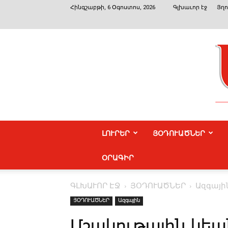
Հինգշաբթի, 6 Օգոստոս, 2026
Գլխաւոր էջ
Յղո
ԼՈՒՐԵՐ
ՅՕԴՈՒԱԾՆԵՐ
ՕՐԱԳԻՐ
ԳԼԽԱՒՈՐ ԷՋ
ՅՕԴՈՒԱԾՆԵՐ
Ազգայի
ՅՕԴՈՒԱԾՆԵՐ
Ազգային
Մշակութային կեա