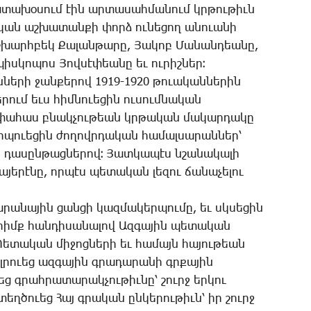
ա­տա­խօ­սում էին ար­տա­սահ­մա­նում կրթու­թիւն
ան աշ­խա­տան­քի փորձ ու­նե­ցող ա­նո­ւա­նի
­խարհ­բեկ ­Քա­լան­թա­րը, ­Յա­կոբ ­Մա­նան­դեա­նը,
իս­կո­պոս ­Յով­սէ­փեա­նը եւ ու­րիշ­ներ։
­նե­րի ջան­քե­րով 1919-1920 թո­ւա­կան­նե­րին
րում եւս հիմ­նո­ւե­ցին ու­սում­նա­կան
ա­փա­հաս բնակ­չու­թեան կրթա­կան մա­կար­դա­կը
­պո­ւե­ցին ժո­ղովր­դա­կան հա­մալ­սա­րան­ներ՝
 դա­սըն­թաց­նե­րով։ ­Յատ­կա­պէս նշա­նա­կա­լի
ա­յե­րէ­նը, որ­պէս պե­տա­կան լե­զու ճա­նա­չե­լու
­րա­նա­յին ցան­ցի կազ­մա­կեր­պու­մը, եւ սկսե­ցին
հիմք հան­դի­սա­նա­լով Ազ­գա­յին պե­տա­կան
­Պե­տա­կան մի­ջոց­նե­րի եւ հա­մայն հա­յու­թեան
ալ­րո­ւեց ազ­գա­յին գրա­դա­րա­նի գրքա­յին
ց գրահ­րա­տա­րակ­չու­թիւ­նը՝ շուրջ եր­կու
­ծո­ւեց ­Հայ գրա­կան ըն­կե­րու­թիւն՝ իր շուրջ