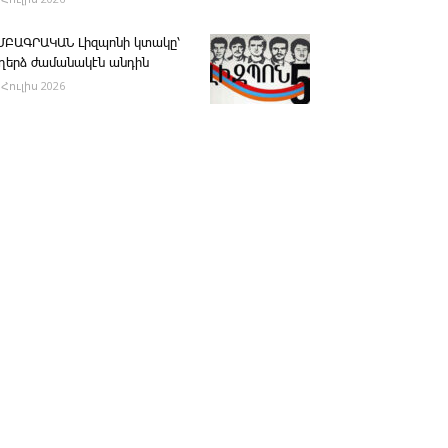
ՄԲԱԳՐԱԿԱՆ ­Լիզպոնի կտակը՝
ւղերձ ժամանակէն անդին
 Հուլիս 2026