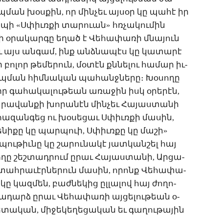
­ման խօս­քին, որ մին­չեւ այ­սօր կը պա­հէ իր
դի­պի «Ս­փիւռ­քի տա­րո­ւան» հռչա­կու­մին
 օ­րա­կար­գը ե­ղած է ­Վե­հա­փա­ռի մնա­յուն
եւ այս ան­գամ, ինք անձ­նա­պէս կը կա­տա­րէ
 բո­լոր թե­մե­րուն, մօ­տէն քննե­լու հա­մար իւ­
պ­ման հիմ­նա­կան պա­հանջ­նե­րը։ ­Խօ­սո­ղը
իր գա­հա­կա­լու­թեան ա­ռա­ջին իսկ օ­րե­րէն,
յ­րա­վան­քի խո­րա­նէն մին­չեւ ­Հա­յաս­տա­նի
հա­զան­գեց ու խօ­սե­ցաւ Ս­փիւռ­քի մա­սին,
­նի­քը կը պար­պո­ւի, Ս­փիւռ­քը կը մա­շի»
ու­թիւ­նը կը շա­րու­նա­կէ յատ­կան­շել հայ
­ղը շեշ­տադ­րում ը­րաւ ­Հա­յաս­տա­նի, Ար­ցա­
տահ­րա­ւէր­նե­րուն մա­սին, ո­րոնք ­Վե­հա­փա­
կը կազ­մեն, բաժ­նե­կից ըլ­լա­լով հայ ժո­ղո­
­դարձ ը­րաւ ­Վե­հա­փա­ռի այ­ցե­լու­թեան օ­
տա­կան, մի­ջե­կե­ղե­ցա­կան եւ գա­ղու­թա­յին