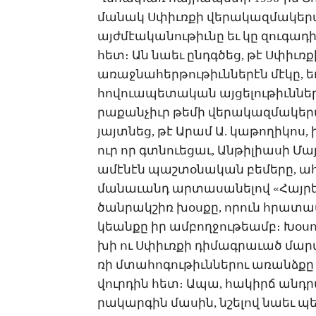
մա­նակ Ս­փիւռ­քի վե­րա­կազ­մա­կերպ
այժ­մէա­կա­նու­թիւ­նը եւ կը զու­գա­
հետ։ Ան նաեւ ընդգ­ծեց, թէ Ս­փիւռ­քի
ա­ռաջ­նա­հերթութիւն­նե­րէն մէ­կը, 
հո­վո­ւա­պե­տա­կան այ­ցե­լու­թիւն­ներ
րա­քան­չիւր թե­մի վե­րա­կազ­մա­կեր
յայտ­նեց, թէ Ա­րամ Ա. կա­թո­ղի­կոս, 
ուր որ գտնո­ւե­ցաւ, Ան­թի­լիա­սի ­Մա
ա­մէ­նէն պաշ­տօ­նա­կան բե­մե­րը, ա­
մա­նա­ւանդ ար­տա­սա­նե­լով «­Հայ­րե
ծան­րակ­շիռ խօս­քը, ո­րուն հրա­տա­պ
կեան­քը իր ամ­բող­ջու­թեամբ։ ­Խօ­սո
խի ու Ս­փիւռ­քի դի­մագ­րա­ւած մար­
ռի մտա­հո­գու­թիւն­նե­րու ա­ռանձ­քը 
վուր­դին հետ։ Ա­պա, հա­կիրճ անդ­րա
րա­կար­գին մա­սին, նշե­լով նաեւ պե­