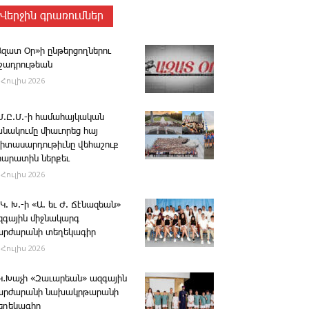
Վերջին գրառումներ
Ազատ Օր»ի ընթերցողներու
ւշադրութեան
 Հուլիս 2026
.Մ.Ը.Մ.-ի համահայկական
անակումը միաւորեց հայ
րիտասարդութիւնը վեհաշուք
րարատին ներքեւ
 Հուլիս 2026
 Կ. Խ.-ի «Ա. եւ Ժ. ­Ճէնազեան»
զգային միջնակարգ
արժարանի տեղեկագիր
 Հուլիս 2026
․Կ․Խաչի «Զաւարեան» ազգային
արժարանի նախակրթարանի
եղեկագիր