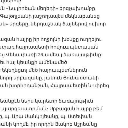
զ­նե­րով։
ան «­Նա­յի­րեան մե­ղե­դի» երգ­չա­խում­բը
 ­Գա­լօղ­լեա­նի յա­ջո­ղա­պէս մեկ­նա­բա­նեց
ակ» եր­գե­րը, ներ­դաշ­նակ ձայ­նե­րով ու խոր
ա­զան հայ­րը իր ող­ջոյ­նի խօս­քը ուղ­ղե­լու։
ա­փառ հայ­րա­պե­տի հո­վո­ւա­պե­տա­կան
ց ­Վե­հա­փա­ռի 28-ա­մեայ ծա­ռա­յու­թիւ­նը։
րեւ հայ կեան­քի ա­մե­նա­մեծ
յ ե­կե­ղեց­ւոյ մեծ հայ­րա­պետ­նե­րուն
­նորդ սրբա­զա­նը, յա­նուն ­Յու­նաս­տա­նի
­թեան խորհր­դանշան, ­Հայ­րա­պե­տին նո­ւի­րեց
կեան­քէն ներս կա­րե­ւոր ծա­ռա­յու­թիւն
ու պար­գե­ւատր­ման։ Սր­բա­զան հայ­րը բեմ
նը, պ. Ա­րա ­Ման­կո­յեա­նը, պ. Ս­տե­փան
ա­նի կող­մէ, իր որ­դին ­Յա­կոբ Աշ­րեա­նը։