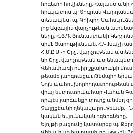
հոգեւոր հովիւները, Հա­յաս­տա­նի 
հիւ­պա­տոս պ. ­Տիգ­րան ­Վար­դա­նեա
տե­նա­պետ պ. Գ­րի­գոր ­Մահ­սէ­րէ­ճե
յոց Ազ­գա­յին վար­չու­թեան ա­տե­նա
նե­րը, Հ.Յ.Դ. ­Յու­նաս­տա­նի ­Կեդ­րո­
սի­մէ ­Յա­րու­թիւ­նեան, Հ.Կ.­Խա­չի ա­
Հ.Մ.Ը.Մ.-ի Շրջ. վար­չու­թեան ա­տե­ն
նի Շրջ. վար­չու­թեան ա­տե­նա­պե­տու
­Վե­հա­փա­ռի ու իր շքա­խում­բի մուտ
թեամբ յար­գո­ւե­ցաւ ­Թեմ­պիի եր­կա­թ
Նոյն պա­հու խորհր­դա­ւո­րու­թեան մ
վրայ եւ տու­տու­կա­հար ­Վա­հան ­Գա
որ­պէս յար­գան­քի տուրք ան­մեղ զո­հ
Չա­լը­քեա­նի ղե­կա­վա­րու­թեամբ, «­
կա­կան եւ յու­նա­կան ո­գերգ­նե­րը։
Ե­լոյ­թի բա­ցու­մը կա­տա­րեց պ. ­Քե
­Վե­հա­փառ հայ­րա­պե­տի 1996-ին ­Յ