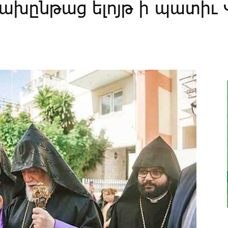
­նա­խըն­թաց ե­լոյթ ի պա­տիւ 