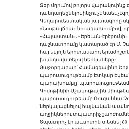
­Ձեր մղու­մով բո­լորս վա­րա­կո­ւինք գ
դան­դա­ղեց­նե­լու ին­չու չէ նաեւ չէ­զ
­Գե­ղա­րո­ւես­տա­կան յայ­տա­գի­րը ս
«­Նոս­թալ­ճիա» նո­ւա­գա­խում­բով, ո
«­Հա­յաս­տան», «Ե­րե­ւան-է­րէ­բու­նի»
դաշ­նա­ւո­րու­մը կա­տա­րած էր Մ. ­Չա
հայ եւ յոյն ե­րի­տա­սարդ ե­րա­ժիշտ­ն
խան­դա­վա­ռե­լով ներ­կա­նե­րը։
­Յա­ջոր­դա­բար՝ ­Հա­մազ­գա­յի­նի Շրջ
պա­րու­սու­ցու­թեամբ Էտ­կար Է­կեա­ն
պա­րա­խում­բը՝ պա­րու­սու­ցու­թեամբ
­Գո­մո­թի­նիի Մ­շա­կու­թա­յին միու­
պա­րու­սու­ցու­թեամբ ­Ռու­զան­նա ­
ներ­կա­յաց­նե­լով հայ­կա­կան ա­ւան
աղ­ջիկ­նե­րու տպա­ւո­րիչ շար­ժում­նե­
Տ­պա­ւո­րիչ էր ա­ւար­տին տես­նել 8