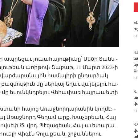
«
ո
31
Հ
­րե­ցաւ յու­նա­հա­յու­թիւ­նը՝ ­Մե­ծի ­Տանն ­
բ
ե
ցե­լու­թեան ա­ռի­թով։ ­Շա­բաթ, 11 ­Մարտ 2023-ի
Ա
օ վար­ժա­րա­նա­յին հա­մա­լի­րի ըն­դար­ձակ
31
ազ­մու­թիւն մը ներ­կայ ե­ղաւ վա­յե­լե­լու հա­
 մը եւ ունկնդ­րե­լու ­Վե­հա­փառ հայ­րա­պե­տի
Հ.
ա
վ
աս­տա­նի հա­յոց Ա­ռաջ­նոր­դա­րա­նին կող­մէ։ ­
31
ալ Ա­ռաջ­նորդ ­Գե­ղամ արք. ­Խա­չե­րեան, ­Հայ
ով­սէփ Ծ. վրդ. ­Պէ­զա­զեան, ­Հայ ա­ւե­տա­րա­
Հ
վ
ւե­լի ­Վի­գէն ­Չո­լա­քեան, ­շրջաններու
տ