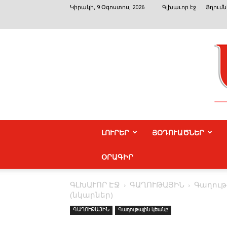
Կիրակի, 9 Օգոստոս, 2026
Գլխաւոր էջ
Յղումն
ԼՈՒՐԵՐ
ՅՕԴՈՒԱԾՆԵՐ
ՕՐԱԳԻՐ
ԳԼԽԱՒՈՐ ԷՋ
ԳԱՂՈՒԹԱՅԻՆ
Գաղութ
(նկարներ)
ԳԱՂՈՒԹԱՅԻՆ
Գաղութային կեանք