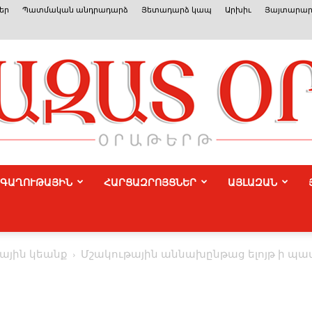
եր
Պատմական անդրադարձ
Յետադարձ կապ
Արխիւ
Յայտարար
ԳԱՂՈՒԹԱՅԻՆ
ՀԱՐՑԱԶՐՈՅՑՆԵՐ
ԱՅԼԱԶԱՆ
Azat
ային կեանք
Մ­շա­կու­թա­յին ան­նա­խըն­թաց ե­լոյթ ի պ
Or