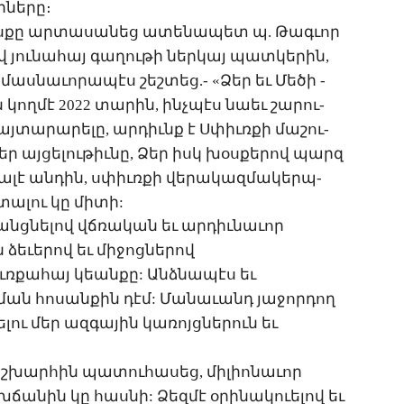
­նե­րը։
օս­քը ար­տա­սա­նեց ա­տե­նա­պետ պ. ­Թագ­ւոր
վ յու­նա­հայ գա­ղու­թի ներ­կայ պատ­կե­րին,
մաս­նա­ւո­րա­պէս շեշ­տեց.- «­Ձեր եւ ­Մե­ծի ­
ան կող­մէ 2022 տա­րին, ինչ­պէս նաեւ շա­րու­
յ­տա­րա­րե­լը, ար­դիւնք է Ս­փիւռ­քի մա­շու­
ր այ­ցե­լու­թիւ­նը, ­Ձեր իսկ խօս­քե­րով պարզ
­լա­լէ ան­դին, սփիւռ­քի վե­րա­կազ­մա­կերպ­
տա­լու կը մի­տի:
 անց­նե­լով վճռա­կան եւ ար­դիւ­նա­ւոր
 ձե­ւե­րով եւ մի­ջոց­նե­րով
ւռ­քա­հայ կեան­քը: Անձ­նա­պէս եւ
ան հո­սան­քին դէմ: ­Մա­նա­ւանդ յա­ջոր­դող
­լու մեր ազ­գա­յին կա­ռոյց­նե­րուն եւ
աշ­խար­հին պա­տու­հա­սեց, մի­լիո­նա­ւոր
­ճա­նին կը հաս­նի: ­Ձեզ­մէ օ­րի­նա­կո­ւե­լով եւ