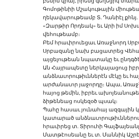
բե­մին վրայ, ի­րենց գե­ղե­ցիկ տա­րա
­Գո­մո­թի­նիի Մ­շա­կու­թա­յին միու­թե
ղե­կա­վա­րու­թեամբ Տ. ­Դա­նիէլ քհնյ.
«­Զար­թիր Որ­դեակ» եւ Ա­րի իմ ­Սո­խ
վե­հու­թեամբ։
­Բեմ հրա­ւի­րո­ւե­ցաւ Ա­ռաջ­նորդ Սր­բ
Սր­բա­զա­նը նախ բա­ցատ­րեց ­Վե­հ
այ­ցե­լու­թեան նպա­տա­կը եւ ընդգ­ծե
Ան ­Հայ­րա­պե­տը ներ­կա­յա­ցուց իբ­
անձ­նա­ւո­րու­թիւն­նե­րէն մէ­կը եւ հա
ար­ժա­նա­ւոր յա­ջոր­դը։ Ա­պա, Ա­ռաջ
հա­յոց թե­մին, իբ­րեւ ա­խո­յեա­նու
ձի­թե­նեաց ոս­կե­զօծ պսակ։
­Պա­հը հա­սաւ յու­նա­հայ ազ­գա­յին 
կա­տա­րած անձ­նա­ւո­րու­թիւն­նե­ր
հրա­ւի­րեց տ. ­Տի­րու­հի ­Գալ­ֆա­յեա­
­Մատ­թէո­սեա­նը եւ տ. ­Ման­նիկ Աշ­րե