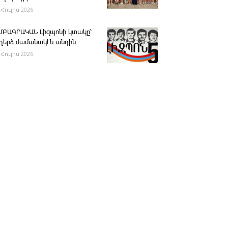
 Հուլիս 2026
ՄԲԱԳՐԱԿԱՆ ­Լիզպոնի կտակը՝
ւղերձ ժամանակէն անդին
 Հուլիս 2026