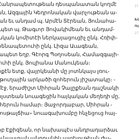
­Հան­րա­պե­տու­թեան դես­պա­նա­տան կող­մէ
31
ն, Ազ­գա­յին ­Կեդ­րո­նա­կան վար­չու­թեան ա­
Խ
ան եւ ան­դամ պ. Ար­մէն ­Տէ­րեան, ­Յու­նա­հա­
ո
­պետ պ. ­Թագ­ւոր ­Յո­վա­կի­մեան եւ ան­դամ­
27
նա­կան կո­մի­տէի ներ­կա­յա­ցու­ցիչ ընկ. Հ­ռիփ­
տե­նա­պե­տու­հի ընկ. ­Լի­զա Ա­ւա­գեան,
ա­պետ եղբ. ­Գէորգ ­Պօ­ղո­սեան, ­Հա­մազ­գա­յի­
­հի ընկ. ­Յու­լիա­նա ­Մա­նու­կեան։
­քէն ետք, վայր­կեա­նի մը յոտն­կայս լռու­
ու­ղա­յին ար­կա­ծի զո­հե­րուն յի­շա­տա­կը։ ­
էջ, ե­րա­ժիշտ ­Միհ­րան ­Չա­լը­քեան դաշ­նա­կի
լս­տեան նո­ւա­գե­ցին հայ­կա­կան մե­ղե­դի մը,
ե­րուն հա­մար։ ­Յա­ջոր­դա­բար, ­Միհ­րան ­
Նոս­թալ­ճիա» նո­ւա­գա­խում­բը հնչե­ցուց հայ­
­րոբ Է­քի­զեան, որ նա­խա­պէս անդ­րա­դար­ձաւ
ու­նաս­տան անդ­րա­նիկ այ­ցե­լու­թեան ժա­