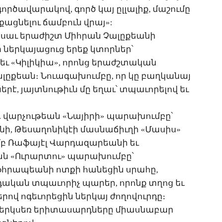
որ­ծա­վա­րա­կով, գործ կայ ըլ­լա­լիք, մա­շու­մը
ո­քաց­նե­լու ճամ­բուն վրայ»:
կսաւ ե­րա­ժիշտ ­Միհ­րան ­Չա­լը­քեա­նի
ր ներ­կա­յա­ցուց ե­րեք կտոր­ներ՝
 եւ «­Կի­լի­կիա», ո­րոնց ե­րաժշ­տա­կան
­լը­քեան։ ­Նո­ւա­գա­խում­բը, որ կը բաղ­կա­նայ
ե­րէ, յայտ­նու­թիւն մը ե­ղաւ՝ տպա­ւո­րե­լով եւ
. վար­չու­թեան «­Նա­յի­րի» պա­րա­խում­բը՝
ի, ­Թե­սա­ղո­նի­կէի մաս­նա­ճիւ­ղի «­Մա­սիս»
 ­Ռա­ֆա­յէլ ­Վար­դա­զա­րեա­նի եւ
թեան «Ու­րար­տու» պա­րա­խում­բը՝
Զօհ­րա­պեա­նի ոտ­քի հա­նե­ցին սրա­հը,
­դա­կան տպա­ւո­րիչ պա­րեր, ո­րոնք տղոց եւ
րով ո­գե­ւո­րե­ցին ներ­կայ ժո­ղո­վուր­դը։
0 երկ­սեռ ե­րի­տա­սարդ­նե­րը միաս­նա­բար