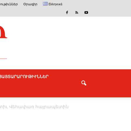
ութիւններ
Օրագիր
Ελληνικά
ՅԱՅՏԱՐԱՐՈՒԹԻՒՆՆԵՐ
ա­տիւ ­Վե­հա­փառ հայ­րա­պե­տին