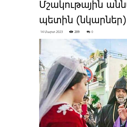
Մ­շա­կու­թա­յին ան
պե­տին (նկարներ)
14 Մարտ 2023
209
0