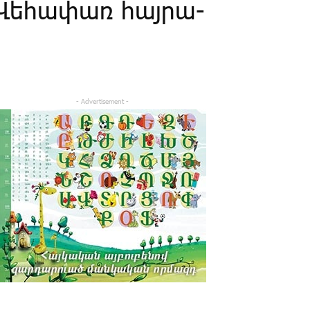
­Վե­հա­փառ հայ­րա­
- Advertisement -