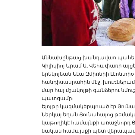
Ան­նա­խըն­թաց խան­դա­վառ պա­հեր ապ
Կի­լի­կիոյ Ա­րամ Ա. ­Վե­հա­փա­ռի այ­
ե­րե­կո­յեան ­Նէա Զ­միռ­նիի ­Լէոն­տի
հան­դի­սաս­րա­հին մէջ, խուռ­նե­րամ բ
մար հայ մշա­կոյ­թի գան­ձե­րու նմուշ
պատ­գա­մը։
Ե­լոյ­թը կազ­մա­կեր­պո­ւած էր ­Յու­ն
Ներ­կայ ե­ղան ­Յու­նա­հա­յոց թե­մա­կ
կա­թո­ղի­կէ հա­մայն­քի ա­ռաջ­նորդ ­Յ
նա­կան հա­մայն­քի պետ վե­րա­պա­տո­