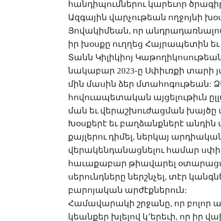
հան­դի­պում­նե­րու կա­րե­ւոր ծրա­գիր
Ազ­գա­յին վար­չու­թեան ող­ջոյ­նի խ
­Յո­վա­կի­մեան, որ անդ­րա­դառ­նա­լո
իր խօս­քը ուղ­ղեց ­Հայ­րա­պե­տին եւ 
Տանն ­Կի­լի­կիոյ ­Կա­թո­ղի­կո­սու­թե
նա­կա­բար 2023-ը Ս­փիւռ­քի տա­րի յա
մին մա­սին ձեր մտա­հո­գու­թեան: ­Ձե
հո­վո­ւա­պե­տա­կան այ­ցե­լու­թիւն ըլ
ման եւ վե­րաշ­խու­ժաց­ման խայ­ծը 
­Խօս­քե­րէ եւ բաղ­ձանք­նե­րէ ան­դին
քայ­լե­րու դի­մել, ներ­կայ ար­դիա­կան
վե­րա­կեն­դա­նաց­նե­լու հա­մար սփի
հա­ւա­քա­բար թիա­վա­րել օ­տա­րաց­մ
սե­րունդ­նե­րը ներշն­չել, տէր կանգ­նե
բա­րո­յա­կան ար­ժէք­նե­րուն:
­Հա­մա­վա­րա­կի շրջա­նը, որ բո­լոր 
կեան­քեր խլե­լով կ­՚ե­րե­ւի, որ իր վախ