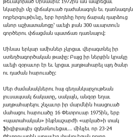
թե­ւա­կո­խած ­Մի­նա­սին։ 1972ին ան ապ­րե­ցաւ
նկա­րի­չի մը վի­ճա­կո­ւած դա­ժա­նա­գոյն եւ դառ­նա­գոյն
ող­բեր­գու­թիւ­նը, երբ հրդե­հը հրոյ ճա­րակ դար­ձուց
ա­նոր աշ­խա­տա­նո­ցը՝ ա­ւե­լի քան 300 ա­ւար­տուն
գոր­ծե­րու փճաց­ման պատ­ճառ դառ­նա­լով։
Մի­նաս եր­կար ա­միս­ներ չկրցաւ վե­րագտ­նել իր
ստեղ­ծա­գոր­ծա­կան թա­փը։ ­Բայց իր ներ­քին կրա­կը
ա­ւե­լի զօ­րա­ւոր էր եւ կրցաւ յաղ­թա­հա­րել այդ ծանր
ու դա­ժան հա­րո­ւա­ծը։
Մեր ժա­մա­նակ­նե­րու հայ գե­ղան­կար­չու­թեան
լու­սապ­սակ ճա­կա­տը, սա­կայն, ան­զօր ե­ղաւ
յաղ­թա­հա­րե­լու շնչա­ւոր իր մարմ­նին հաս­ցո­ւած
մա­հա­ցու հա­րո­ւա­ծը 16 ­Փետ­րո­ւար 1975ին, երբ
«պա­տա­հա­կան» ինք­նա­շար­ժի «ար­կած»ի տակ
ֆի­զի­քա­պէս զգետնուե­ցաւ… մին­չեւ որ 23-24
Փետ­րո­ւա­րին առ­յա­ւէտ փա­կո­ւե­ցան բո­լոր