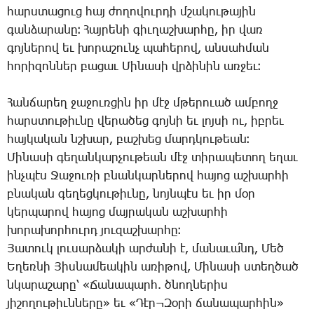
հարս­տա­ցուց հայ ժո­ղո­վուր­դի մշա­կու­թա­յին
գան­ձա­րա­նը։ ­Հայ­րե­նի գիւ­ղաշ­խար­հը, իր վառ
գոյ­նե­րով եւ խո­րա­շունչ պա­հե­րով, ան­սահ­ման
հո­րի­զոն­ներ բա­ցաւ ­Մի­նա­սի վրձի­նին առ­ջեւ։
Հան­ճա­րեղ ջա­ջուռ­ցին իր մէջ մթե­րո­ւած ամ­բողջ
հարս­տու­թիւ­նը վե­րա­ծեց գոյ­նի եւ լոյ­սի ու, իբ­րեւ
հայ­կա­կան նշխար, բաշ­խեց մարդ­կու­թեան։
Մի­նա­սի գե­ղան­կար­չու­թեան մէջ տի­րա­պե­տող ե­ղաւ
ինչ­պէս ­Ջա­ջու­ռի բնան­կար­նե­րով հա­յոց աշ­խար­հի
բնա­կան գե­ղեց­կու­թիւ­նը, նոյն­պէս եւ իր մօր
կեր­պա­րով հա­յոց մայ­րա­կան աշ­խար­հի
խո­րա­խոր­հուրդ յու­զաշ­խար­հը։
Յա­տուկ լու­սար­ձա­կի ար­ժա­նի է, մա­նա­ւա՛նդ, ­Մեծ
Ե­ղեռ­նի ­Յիս­նա­մեա­կին ա­ռի­թով, ­Մի­նա­սի ստեղ­ծած
նկա­րա­շա­րը՝ «­Ճա­նա­պարհ. ծնող­նե­րիս
յի­շո­ղու­թիւն­նե­րը» եւ «­Դէր¬­Զօ­րի ճա­նա­պար­հին»