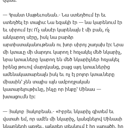
զգամ։
— Հ­րանտ ­Մա­թե­ւո­սեան.- ­Նա ստեղ­ծում էր եւ
ստեղ­ծել էր տա­լիս։ ­Նա ե­զա­կի էր — նա կա­րե­նում էր
եւ սի­րում էր։ Ո՛չ ան­սէր կա­րե­նալն է մի բան, ո՛չ
ան­կա­րող սէ­րը, իսկ նա բարձր
ար­տիս­տա­կա­նու­թեան ու խոր սի­րոյ շա­ղախ էր։ Ն­րա
մի կտա­ւը մի մար­դու կա­րող է հռչա­կել մեծ նկա­րիչ,
նրա կտաւ­նե­րը կա­րող են մեծ նկա­րիչ­ներ հռչա­կել
ի­րենց թո­ւով մարդ­կանց, բայց այդ կտաւ­նե­րից
ա­մե­նա­կա­տա­րեալն իսկ եւ ոչ էլ բո­լոր կտաւ­նե­րը
միա­սին՝ չեն տա­լիս այն ամ­բող­ջա­կան
կա­տա­րե­լու­թիւ­նը, ին­չը որ ին­քը՝ ­Մի­նաս —
խտա­ցումն էր։
— ­Յա­կոբ ­Յա­կո­բեան.- «Իբ­րեւ նկա­րիչ գի­տեմ եւ
վստահ եմ, որ ա­մէն մի նկա­րիչ, կանգ­նե­լով ­Մի­նա­սի
նկար­նե­րի առ­ջեւ, այն­տեղ տես­նում է իր չա­րա­ծի, իր