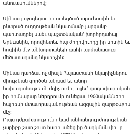
ա­նո­ւա­նում­նե­րով։
Մի­նաս յա­ջո­ղե­ցաւ իր ստեղ­ծած ա­րո­ւես­տին եւ
ընտ­րած ուղ­ղու­թեան նկատ­մամբ յար­գանք
պար­տադ­րել նաեւ պաշ­տօ­նա­կան՝ խորհր­դա­հայ
Ե­րե­ւա­նին, ո­րով­հե­տեւ հայ ժո­ղո­վուր­դը իր սրտին եւ
հո­գիին մէջ ան­խոր­տա­կե­լի գա­հի ար­ժա­նա­ցուց
մե­ծա­տա­ղանդ նկա­րի­չին։
Մի­նաս դար­ձաւ ոչ միայն ­Հա­յաս­տա­նի նկա­րիչ­նե­րու
միու­թեան գոր­ծօն ան­դամ եւ ա­նոր
նա­խա­գա­հու­թեան մղիչ ու­ժը, այ­լեւ՝ գա­ղա­փա­րա­կան
իր հիմ­նա­րար ներդ­րու­մը ու­նե­ցաւ 1960ա­կան­նե­րու
հայ­րե­նի մտա­ւո­րա­կա­նու­թեան ազ­գա­յին զար­թօն­քին
մէջ։
Բայց դժբախ­տու­թիւ­նը կամ ան­հան­դուր­ժո­ղու­թեան
չա­րի­քը շատ շուտ հա­րո­ւա­ծեց իր ծաղկ­ման փու­լը