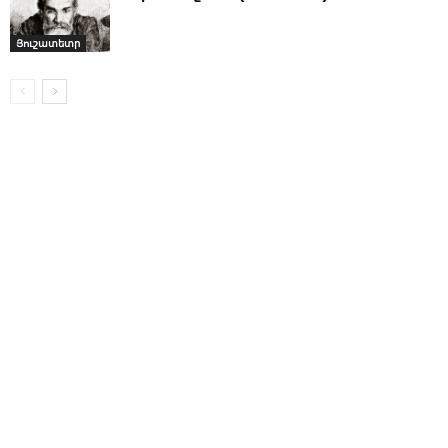
Յուշատետր