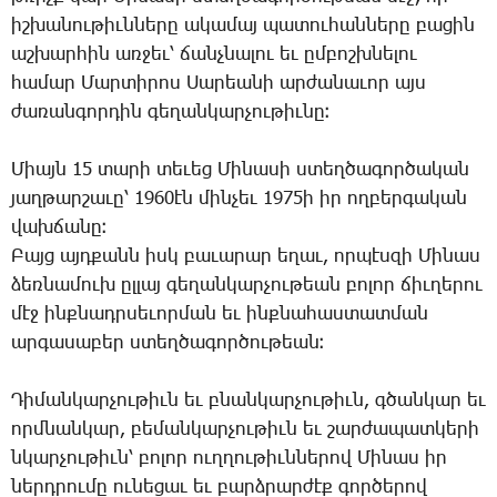
իշ­խա­նու­թիւն­նե­րը ա­կա­մայ պա­տու­հան­նե­րը բա­ցին
աշ­խար­հին առ­ջեւ՝ ճանչ­նա­լու եւ ըմ­բոշխ­նե­լու
հա­մար Մար­տի­րոս ­Սա­րեա­նի ար­ժա­նա­ւոր այս
ժա­ռան­գոր­դին գե­ղան­կար­չու­թիւ­նը։
Միայն 15 տա­րի տե­ւեց ­Մի­նա­սի ստեղ­ծա­գոր­ծա­կան
յաղ­թար­շա­ւը՝ 1960էն մին­չեւ 1975ի իր ող­բեր­գա­կան
վախ­ճա­նը։
Բայց այդ­քանն իսկ բա­ւա­րար ե­ղաւ, որ­պէս­զի ­Մի­նաս
ձեռ­նա­մուխ ըլ­լայ գե­ղան­կար­չու­թեան բո­լոր ճիւ­ղե­րու
մէջ ինք­նադր­սե­ւոր­ման եւ ինք­նա­հաս­տատ­ման
ար­գա­սա­բեր ստեղ­ծա­գոր­ծու­թեան։
Դի­ման­կար­չու­թիւն եւ բնան­կար­չու­թիւն, գծան­կար եւ
որմ­նան­կար, բե­ման­կար­չու­թիւն եւ շար­ժա­պատ­կե­րի
նկար­չու­թիւն՝ բո­լոր ուղ­ղու­թիւն­նե­րով ­Մի­նաս իր
ներդ­րու­մը ու­նե­ցաւ եւ բարձ­րար­ժէք գոր­ծե­րով