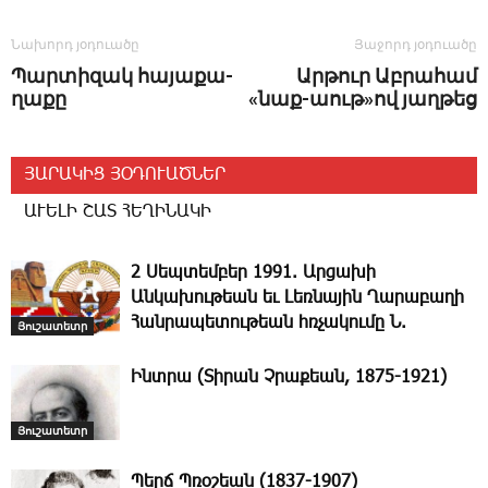
Նախորդ յօդուածը
Յաջորդ յօդուածը
Պար­տի­զակ հա­յա­քա­
Ար­թուր Աբ­րա­համ
ղա­քը
«նաք-աութ»ով յաղ­թեց
ՅԱՐԱԿԻՑ ՅՕԴՈՒԱԾՆԵՐ
ԱՒԵԼԻ ՇԱՏ ՀԵՂԻՆԱԿԻ
2 Սեպտեմբեր 1991. Արցախի
Անկախութեան եւ Լեռնային Ղարաբաղի
Հանրապետութեան հռչակումը Ն.
Յուշատետր
Ինտրա (Տիրան Չրաքեան, 1875-1921)
Յուշատետր
Պերճ Պռօշեան (1837-1907)