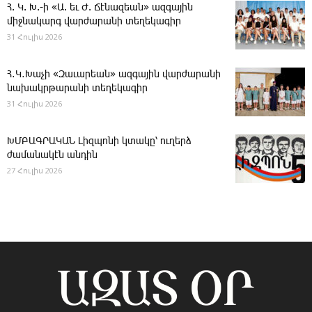
Հ. Կ. Խ.-ի «Ա. եւ Ժ. ­Ճէնազեան» ազգային
միջնակարգ վարժարանի տեղեկագիր
31 Հուլիս 2026
Հ․Կ․Խաչի «Զաւարեան» ազգային վարժարանի
նախակրթարանի տեղեկագիր
31 Հուլիս 2026
ԽՄԲԱԳՐԱԿԱՆ ­Լիզպոնի կտակը՝ ուղերձ
ժամանակէն անդին
27 Հուլիս 2026