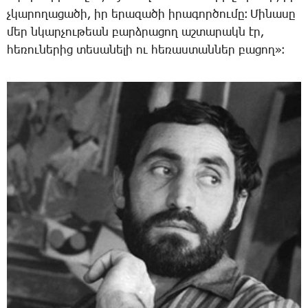
չկա­րո­ղա­ցա­ծի, իր ե­րա­զա­ծի ի­րա­գոր­ծու­մը։ ­Մի­նա­սը
մեր նկար­չու­թեան բարձ­րա­ցող աշ­տա­րակն էր,
հե­ռու­նե­րից տե­սա­նե­լի ու հե­ռաս­տան­ներ բա­ցող»։