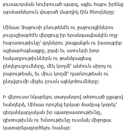
լու­սա­ւոր­ման նո­ւի­րո­ւած պարզ, այ­լեւ հա­յու ի­րենց
ար­մատ­նե­րուն փա­րած մար­դիկ էին ծնող­նե­րը։
Մի­նաս ­Ջա­ջու­ռի բնու­թե­նէն ու ջա­ջուռ­ցի­նե­րու
յու­զաշ­խար­հէն վեր­ցուց իր ե­րան­գապ­նա­կին ողջ
հարս­տու­թիւ­նը՝ գոյ­նե­րու շռայ­լանքն ու խստա­բիբ
աշ­խար­հա­յեաց­քը, լոյ­սի եւ ստո­ւե­րի խոր
հա­կադ­րու­թիւն­ներն ու թանձ­րա­ցեալ
ըն­դե­լու­զում­նե­րը, մէկ կող­մէ՝ ան­հուն սի­րոյ ու
բա­րու­թեան, եւ միւս կող­մէ՝ դառ­նու­թեան ու
ընդվ­զու­մի մի­ջեւ բուռն ա­լե­կո­ծում­նե­րը։
Ի վե­րուստ նկա­րե­լու տա­ղան­դով օժ­տո­ւած ըլ­լա­լով
հան­դերձ, ­Մի­նաս ո­րո­շեց եր­կար ճամ­բայ կտրել՝
գե­ղան­կար­չա­կան իր պատ­րաս­տու­թիւ­նը,
գի­տու­թիւնն ու հմտու­թիւ­նը ուս­ման մի­ջո­ցաւ
կա­տա­րե­լա­գոր­ծե­լու հա­մար։