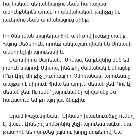
հայ­կա­կան գե­ղան­կար­չու­թեան հա­րա­զատ
ա­կունք­նե­րէն ա­ռաւ իր ան­մա­հա­կան թռիչ­քը եւ
յա­ւեր­ժու­թեան ար­ժա­նա­ցուց զինք։
Իր ծննդեան տա­րե­դար­ձին ա­ռի­թով խօս­քը տանք
­Հա­յոց ­Մե­ծե­րուն, ո­րոնք ան­կա­շառ վկան են ­Մի­նա­սի
ան­կորն­չե­լի ա­րո­ւես­տին.
— ­Մար­տի­րոս ­Սա­րեան.- ­Մի­նաս, ես քեզ­նից մեծ եմ
յի­սուն տա­րով։ Ափ­սոս, ինձ քիչ ժա­մա­նակ է մնա­ցել։
Ո՞ւր էիր, մի քիչ շուտ գա­յիր։ Չ­մո­ռա­նաս, ա­րո­ւես­տը
պայ­քար է սի­րում։ ­Հի­մա ես ար­դէն մե­նակ չեմ։ ­Դու էլ
մե­նակ չես։ Ու­րեմն՝ շա­րու­նա­կել խի­զա­խել։ Ես
հա­ւա­տում եմ քո այդ լաւ ձեռ­քին։
— Ա­րամ ­Խա­չատ­րեան.- ­Մի­նա­սի խառ­նո­ւած­քը ու­ժեղ
է, վառ… ­Լի­նե­լով սիմ­ֆո­նիկ շնչի ա­րո­ւես­տա­գէտ, նա
թատ­րոն ներ­խու­ժեց լայն ու խո­րը մտքե­րով։ ­Նա