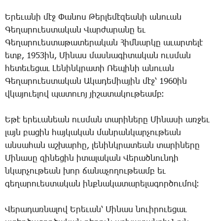
Ե­րե­ւա­նի մէջ ­Փա­նոս ­Թեր­լե­մէ­զեա­նի ա­նո­ւան
­Գե­ղա­րո­ւես­տա­կան ­Վար­ժա­րա­նը եւ
­Գե­ղա­րո­ւես­տա­թա­տե­րա­կան ­Հիմ­նար­կը ա­ւար­տե­լէ
ետք, 1953ին, ­Մի­նաս մաս­նա­գի­տա­կան ուս­ման
հե­տե­ւե­ցաւ ­Լե­նինկ­րա­տի ­Ռե­պի­նի ա­նո­ւան
­Գե­ղա­րո­ւես­տա­կան Ա­կա­դե­միա­յին մէջ՝ 1960ին
վկա­յո­ւե­լով պա­տո­ւոյ յի­շա­տա­կու­թեամբ։
Ե­թէ ե­րե­ւա­նեան ուս­ման տա­րի­նե­րը ­Մի­նա­սի առ­ջեւ
լայն բա­ցին հայ­կա­կան ման­րան­կար­չու­թեան
ան­սա­հան աշ­խար­հը, լե­նինկ­րա­տեան տա­րի­նե­րը
­Մի­նա­սը զի­նե­ցին ի­տա­լա­կան ­Վե­րած­նուն­դի
նկար­չու­թեան խոր ճա­նա­չո­ղու­թեամբ եւ
գե­ղա­րո­ւես­տա­կան ինք­նա­կա­տա­րե­լա­գոր­ծու­մով։
Վե­րա­դառ­նա­լով Ե­րե­ւան՝ ­Մի­նաս նո­ւի­րո­ւե­ցաւ