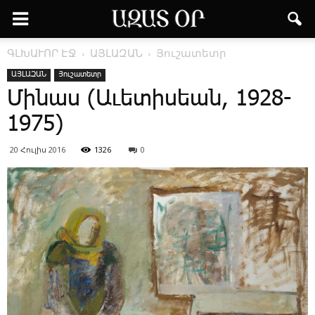
ԳԼԽԱՒՈՐ ԷՋ
ԱՅԼԱԶԱՆ
Յուշատետր
ԱՅԼԱԶԱՆ
Յուշատետր
Մի­նաս (Ա­ւե­տի­սեան, 1928-
1975)
20 Հուլիս 2016
1326
0