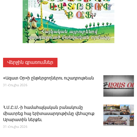
Վերջին գրառումներ
«Ազատ Օր»ի ընթերցողներու ուշադրութեան
31 Հուլիս 2026
Հ.Մ.Ը.Մ.-ի համահայկական բանակումը
միաւորեց հայ երիտասարդութիւնը վեհաշուք
Արարատին ներքեւ
31 Հուլիս 2026