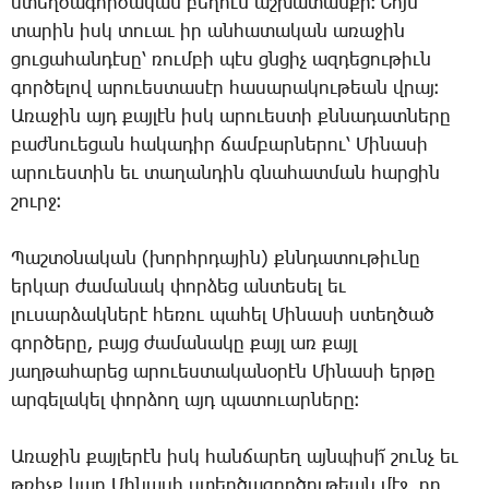
ստեղ­ծա­գոր­ծա­կան բե­ղուն աշ­խա­տան­քի։ ­Նոյն
տա­րին իսկ տո­ւաւ իր ան­հա­տա­կան ա­ռա­ջին
ցու­ցա­հան­դէ­սը՝ ռում­բի պէս ցնցիչ ազ­դե­ցու­թիւն
գոր­ծե­լով ա­րո­ւես­տա­սէր հա­սա­րա­կու­թեան վրայ։
Ա­ռա­ջին այդ քայ­լէն իսկ ա­րո­ւես­տի քննա­դատ­նե­րը
բաժ­նո­ւե­ցան հա­կա­դիր ճամ­բար­նե­րու՝ ­Մի­նա­սի
ա­րո­ւես­տին եւ տա­ղան­դին գնա­հատ­ման հար­ցին
շուրջ։
Պաշ­տօ­նա­կան (խորհր­դա­յին) քննդա­տու­թիւ­նը
եր­կար ժա­մա­նակ փոր­ձեց ան­տե­սել եւ
լու­սար­ձակ­նե­րէ հե­ռու պա­հել ­Մի­նա­սի ստեղ­ծած
գոր­ծե­րը, բայց ժա­մա­նա­կը քայլ առ քայլ
յաղ­թա­հա­րեց ա­րո­ւես­տա­կա­նօ­րէն ­Մի­նա­սի եր­թը
ար­գե­լա­կել փոր­ձող այդ պատուար­նե­րը։
Ա­ռա­ջին քայ­լե­րէն իսկ հան­ճա­րեղ այն­պի­սի՜ շունչ եւ
թռիչք կար ­Մի­նա­սի ստեղ­ծա­գոր­ծու­թեան մէջ, որ