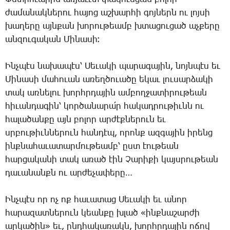
ժա­մա­նակ­նե­րու հա­յոց աշ­խար­հի գոյ­ներն ու լոյ­սի
խա­ղե­րը այն­քան խո­րու­թեամբ խտա­ցու­ցած աչ­քե­րը
ան­զու­գա­կան ­Մի­նա­սի։
Ինչ­պէս նա­խա­պէս՝ ­Սե­ւա­կի պա­րա­գա­յին, նոյն­պէս եւ
­Մի­նա­սի մա­հո­ւան ա­ռեղ­ծո­ւա­ծը ե­կաւ լու­սար­ձա­կի
տակ առ­նե­լու խորհր­դա­յին ամ­բող­ջա­տի­րու­թեան
հի­ւան­դա­գին՝ կոր­ծա­նա­րա՛ր հա­կադ­րու­թիւնն ու
հա­լա­ծան­քը այն բո­լոր ար­ժէք­նե­րուն եւ
սրբու­թիւն­նե­րուն հան­դէպ, ո­րոնք ազ­գա­յին ի­րենց
ինք­նա­հա­ւա­տար­մու­թեամբ՝ ըստ էու­թեան
հար­ցա­կա­նի տակ ա­ռած էին ­Չա­րի­քի կայս­րու­թեան
դա­ւա­նանքն ու ար­ժե­չա­փե­րը…
Ինչ­պէս որ ոչ ոք հա­ւա­տաց ­Սե­ւա­կի եւ ա­նոր
հա­րա­զատ­նե­րուն կեան­քը խլած «ինք­նա­շար­ժի
ար­կա­ծին» եւ, ընդ­հա­կա­ռակն, խորհր­դա­յին ո­ճով