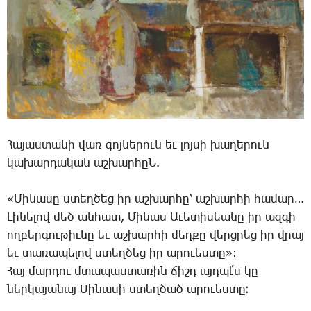
Հա­յաս­տա­նի վառ գոյ­նե­րուն եւ լոյ­սի խա­ղե­րուն
կա­խար­դա­կան աշ­խար­հըՆ.
«­Մի­նա­սը ստեղ­ծեց իր աշ­խար­հը՝ աշ­խար­հի հա­մար…
­Լի­նե­լով մեծ ան­հատ, ­Մի­նաս Ա­ւե­տի­սեա­նը իր ազ­գի
ող­բեր­գու­թիւ­նը եւ աշ­խար­հի մեղ­քը վերց­րեց իր վրայ
եւ տա­ռա­պե­լով ստեղ­ծեց իր ա­րո­ւես­տը»:
Հայ մար­դու մտա­պաս­տա­ռին ճիշդ այդ­պէ՛ս կը
ներ­կա­յա­նայ ­Մի­նա­սի ստեղ­ծած ա­րո­ւես­տը։