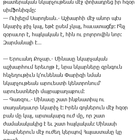
թա­տե­րա­կան նկար­չու­թեան մէջ փո­խադ­րեց իր հզօր
սիմ­ֆո­նիզ­մը։
— Ո­ւի­լեըմ ­Սա­րո­յեան.- Աշ­խար­հի մէջ ա­նոր պէս
նկա­րիչ քիչ կայ, ե­թէ ը­սեմ չկայ, հա­ւա­տա­ցէ՛ք։ Ի՜նչ
զօ­րա­ւոր է, հայ­կա­կան է, հին ու բո­լո­րո­վին նոր։
­Զար­մա­նա­լի է…
— Ե­րո­ւանդ ­Քո­չար.- ­Մի­նա­սը նկար­չա­կան
աշ­խար­հում ե­րե­ւոյթ է, նրա նկար­նե­րը զրնգուն
հնչե­ղու­թիւն կ­՚ու­նե­նան ­Փա­րի­զի նման
նկար­չու­թեան ա­րո­ւես­տի կենտ­րո­նում՝
ա­րո­ւեստ­նե­րի մայ­րա­քա­ղա­քում։
— ­Գառ­զու.- ­Մի­նա­սը շատ ինք­նա­տիպ ու
տա­ղան­դա­ւոր նկա­րիչ է։ Ի­րեն գոյ­նե­րուն մէջ հզօր
բան մը կայ, ար­տա­կարգ ուժ մը, որ շատ
ժա­մա­նա­կա­կից է եւ շատ հայ­կա­կան։ ­Մի­նա­սի
նկար­նե­րուն մէջ ու­ժեղ կեր­պով ­Հա­յաս­տա­նը կը