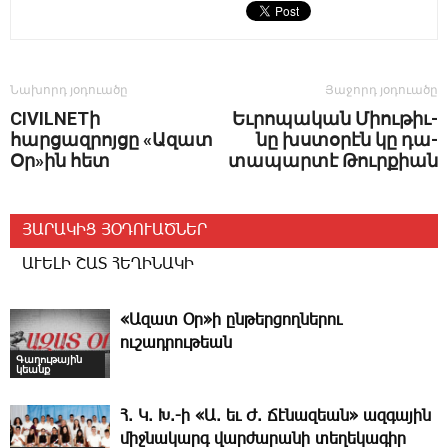
Նախորդ յօդուածը
Յաջորդ յօդուածը
CIVILNETի
Եւ­րո­պա­կան ­Միու­թիւ­
հարցազրոյցը «Ազատ
նը խստօ­րէն կը դա­
Օր»ին հետ
տա­պար­տէ ­Թուր­քիան
ՅԱՐԱԿԻՑ ՅՕԴՈՒԱԾՆԵՐ
ԱՒԵԼԻ ՇԱՏ ՀԵՂԻՆԱԿԻ
«Ազատ Օր»ի ընթերցողներու
ուշադրութեան
Գաղութային
կեանք
Հ. Կ. Խ.-ի «Ա. եւ Ժ. ­Ճէնազեան» ազգային
միջնակարգ վարժարանի տեղեկագիր