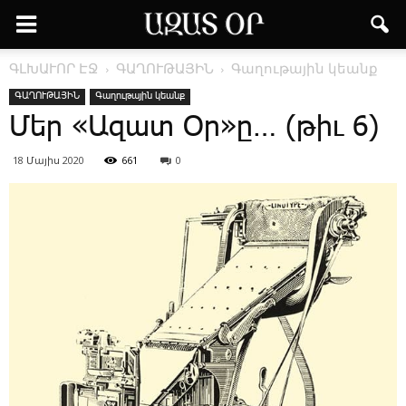
ԳԼԽԱՒՈՐ ԷՋ
ԳԱՂՈՒԹԱՅԻՆ
Գաղութային կեանք
ԳԱՂՈՒԹԱՅԻՆ
Գաղութային կեանք
­Մեր «Ա­զատ Օր»ը… (թիւ 6)
18 Մայիս 2020
661
0