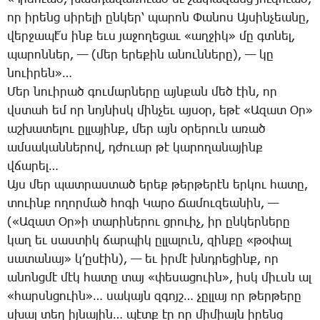
որ ի­րենց սի­րե­լի ըն­կեր՝ պա­րոն ­Փա­նոս Այ­սին­չեա­նը,
վեր­ջա­պէ՜ս ինք եւս յա­ջո­ղե­ցաւ «աղ­ջիկ» մը գտնել,
պա­րոն­ներ, — (մեր ե­րե­քին ա­նուն­նե­րը), — կը
նո­ւի­րեն»…
­Մեր նո­ւի­րած գու­մար­նե­րը այն­քան մեծ էին, որ
վստահ եմ որ նոյ­նիսկ մին­չեւ այ­սօր, ե­թէ «Ա­զատ Օր»
աշ­խա­տե­լու ըլ­լա­յինք, մեր այն օ­րե­րուն ա­ռած
ամ­սա­կան­նե­րով, դժո­ւար թէ կա­րո­ղա­նա­յինք
վճա­րել…
Այս մեր պատ­րաս­տած ե­րեք թեր­թե­րէն եր­կու հա­տը,
տո­ւինք ո­ղոր­մած հո­գի ­Կա­րօ ­Ճա­մու­զեա­նին, —
(«Ա­զատ Օր»ի տա­րի­նե­րու ցրո­ւիչ, իր ըն­կեր­նե­րը
կաղ եւ սաս­տիկ ճար­պիկ ըլ­լա­լուն, զին­քը «թօ­փալ
սա­տա­նայ» կ­’ը­սէին), — եւ իր­մէ խնդրե­ցինք, որ
ա­նոնց­մէ մէկ հա­տը տայ «փե­սա­ցո­ւին», իսկ միւսն ալ
«հարսն­ցո­ւին»… սա­կայն զգոյշ… չըլ­լայ որ թեր­թե­րը
սխալ տեղ իյ­նա­յին… պէտք էր որ մի­միայն ի­րենց