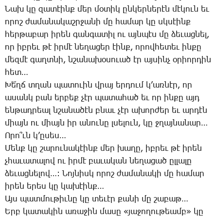
­Նախ կը զա­տէինք մեր մօ­տիկ ըն­կեր­նե­րէն մէ­կուն եւ
ո­րոշ ժա­մա­նա­կաշր­ջա­նի մը հա­մար կը սկսէինք
հեր­թա­բար ի­րեն գան­գա­տիլ ու այն­պէս մը ձե­ւաց­նել,
որ իբ­րեւ թէ իր­մէ նե­ղա­ցեր էինք, ո­րով­հե­տեւ ին­քը
մեզ­մէ գաղտ­նի, նշա­նա­խօ­սո­ւած էր այ­սինչ օ­րիոր­դին
հետ…
­Խե՜ղճ տղան պա­տո­ւին վրայ եր­դում կ’առ­նէր, որ
ա­սանկ բան եր­բեք չէր պա­տա­հած եւ որ ին­քը այդ
են­թադ­րեալ նշա­նա­ծէն բնաւ չէր ա­խոր­ժեր եւ ար­դէն
միայն ու միայն իր ա­նու­նը լսե­լուն, կը ջղայ­նա­նար…
Ո­րո՞ւն կ’ը­սես…
­Մենք կը շա­րու­նա­կէինք մեր խա­ղը, իբ­րեւ թէ ի­րեն
չհա­ւա­տա­լով ու իր­մէ բա­ւա­կան նե­ղա­ցած ըլ­լա­լը
ձե­ւաց­նե­լով…: ­Նոյ­նիսկ ո­րոշ ժա­մա­նա­կի մը հա­մար
ի­րեն ե­րես կը կա­խէինք…
Այս պատ­մու­թիւ­նը կը տե­ւէր քա­նի մը շա­բաթ…
Երբ կա­տա­կին ա­ռա­ջին մա­սը «յա­ջո­ղու­թեամբ» կը