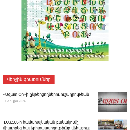
Վերջին գրառումներ
«Ազատ Օր»ի ընթերցողներու ուշադրութեան
31 Հուլիս 2026
Հ.Մ.Ը.Մ.-ի համահայկական բանակումը
միաւորեց հայ երիտասարդութիւնը վեհաշուք