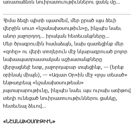
ա­ռա­տա­ձեռն նո­ւի­րա­տո­ւու­թիւն­նե­րու ցանկ մը…
­Հի­մա ձե­զի պի­տի պատ­մեմ, մեր ը­րած այս ձե­ւի
վեր­ջին սուտ «նշա­նա­խօ­սու­թիւն»ը, ինչ­պէս նաեւ
ա­նոր յա­ջոր­դող… ի­րա­կան հե­տե­ւանք­նե­րը…
Մեր ծրագ­րու­մին հա­մա­ձայն, նախ զա­տե­ցինք մեր
«զո­հը» ու վե­րի տո­ղե­րուն մէջ նկա­րագ­րո­ւած բո­լոր
նա­խա­պատ­րաս­տա­կան աշ­խա­տանք­նե­րը
վեր­ջաց­նե­լէ ետք, յա­ջոր­դա­բար տպե­ցինք, — (ե­րեք
օ­րի­նակ միայն), — «Ա­զատ Օր»ին մէջ «լոյս տե­սած»
են­թադ­րեալ «նշա­նա­խօ­սու­թեան»
յայ­տա­րա­րու­թիւ­նը, ինչ­պէս նաեւ այս ու­րախ ա­ռի­թով
տե­ղի ու­նե­ցած նո­ւի­րա­տո­ւու­թիւն­նե­րու ցան­կը,
հե­տե­ւեալ ձե­ւով…
«ՆՇԱՆԱԽՕՍՈՒԹԻՒՆ»