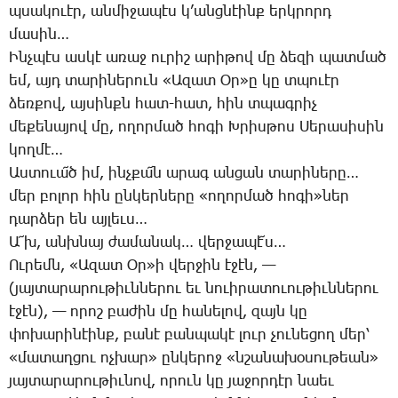
պսա­կո­ւէր, ան­մի­ջա­պէս կ­’անց­նէինք երկ­րորդ
մա­սին…
Ինչ­պէս աս­կէ ա­ռաջ ու­րիշ ա­րի­թով մը ձե­զի պատ­մած
եմ, այդ տա­րի­նե­րուն «Ա­զատ Օր»ը կը տպո­ւէր
ձեռ­քով, այ­սինքն հատ-հատ, հին տպագրիչ
մե­քե­նա­յով մը, ո­ղոր­մած հո­գի Խ­րիս­թոս ­Սե­րա­սի­սին
կող­մէ…
Աս­տո­ւա՜ծ իմ, ինչ­քա՜ն ա­րագ ան­ցան տա­րի­նե­րը…
մեր բո­լոր հին ըն­կեր­նե­րը «ո­ղոր­մած հո­գի»ներ
դար­ձեր են այ­լեւս…
Ա՜խ, անխ­նայ ժա­մա­նակ… վեր­ջա­պէ՜ս…
Ու­րեմն, «Ա­զատ Օր»ի վեր­ջին է­ջէն, —
(յայ­տա­րա­րու­թիւն­նե­րու եւ նո­ւի­րա­տո­ւու­թիւն­նե­րու
է­ջէն), — ո­րոշ բա­ժին մը հա­նե­լով, զայն կը
փո­խա­րի­նէինք, բա­նէ բան­պա­կէ լուր չու­նե­ցող մեր՝
«մա­տաղ­ցու ոչ­խար» ըն­կե­րոջ «նշա­նա­խօ­սու­թեան»
յայ­տա­րա­րու­թիւ­նով, ո­րուն կը յա­ջոր­դէր նաեւ