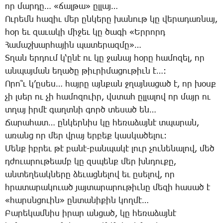
որ մար­դը… «ճալ­թա» ըլ­լայ…
Ու­րեմն հա­զիւ մեր ըն­կե­րը խա­նութ կը վե­րա­դառ­նայ,
հօր եւ զա­ւա­կի մի­ջեւ կը ծա­գի «Եր­րորդ
­Հա­մաշ­խար­հա­յին պա­տե­րազ­մը»…
Տ­ղան եր­դում կ­‘ը­նէ ու կը ջա­նայ հօ­րը հա­մո­զել, որ
ան­պայ­ման ե­ղա­ծը թիւ­րի­մա­ցու­թիւն է…:
Ո­րո՞ւ կ’ը­սես… հայ­րը այն­քան ջղայ­նա­ցած է, որ խօսք
չի լսեր ու չի հա­մո­զո­ւիր, վստահ ըլ­լա­լով որ մայր ու
տղայ իր­մէ գաղտ­նի գործ տե­սած են…
Ճա­րա­հատ… ըն­կեր­նիս կը հե­ռա­ձայ­նէ տպա­րան,
ա­ռանց որ մեր վրայ եր­բեք կաս­կա­ծե­լու:
Մենք իբ­րեւ թէ բա­նէ-բան­պա­կէ լուր չու­նե­նա­լով, մեծ
դժո­ւա­րու­թեամբ կը զսպենք մեր խնդու­քը,
ան­տե­ղեակ­նե­րը ձե­ւաց­նե­լով եւ ը­սե­լով, որ
հրա­տա­րա­կո­ւած յայ­տա­րա­րու­թիւ­նը մե­զի հա­սած է
«հարսնցո­ւին» ըն­տա­նի­քին կող­մէ…
­Բա­րե­կամ­նիս ի­րար ան­ցած, կը հե­ռա­ձայ­նէ