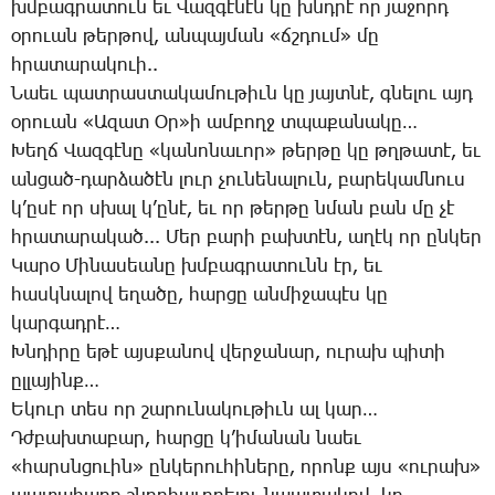
խմբագ­րա­տուն եւ ­Վազ­գէ­նէն կը խնդրէ որ յա­ջորդ
օ­րո­ւան թեր­թով, ան­պայ­ման «ճշդում» մը
հրա­տա­րա­կո­ւի..
Նաեւ պատ­րաս­տա­կա­մու­թիւն կը յայտ­նէ, գնե­լու այդ
օ­րո­ւան «Ա­զատ Օր»ի ամ­բողջ տպա­քա­նա­կը…
­Խեղճ ­Վազ­գէ­նը «կա­նո­նա­ւոր» թեր­թը կը թղթա­տէ, եւ
ան­ցած-դար­ձա­ծէն լուր չու­նե­նա­լուն, բա­րե­կամ­նուս
կ’ը­սէ որ սխալ կ­’ը­նէ, եւ որ թեր­թը նման բան մը չէ
հրա­տա­րա­կած..­. Մեր բա­րի բախ­տէն, ա­ղէկ որ ըն­կեր
­Կա­րօ ­Մի­նա­սեա­նը խմբագ­րա­տունն էր, եւ
հասկ­նա­լով ե­ղա­ծը, հար­ցը ան­մի­ջա­պէս կը
կար­գադ­րէ…
Խն­դի­րը ե­թէ այս­քա­նով վեր­ջա­նար, ու­րախ պի­տի
ըլ­լա­յինք…
Ե­կուր տես որ շա­րու­նա­կու­թիւն ալ կար…
Դժ­բախ­տա­բար, հար­ցը կ­’ի­մա­նան նաեւ
«հարսնցո­ւին» ըն­կե­րու­հի­նե­րը, ո­րոնք այս «ու­րախ»