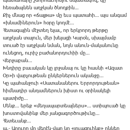
պա­տա­հա­րը շնոր­հա­ւո­րե­լու նպա­տա­կով, կը
հե­ռա­ձայ­նեն աղջ­կան ծնող­քին…
­Քիչ մնաց որ «ճալ­թա» մը եւս պա­տա­հի… այս ան­գամ
«խնա­մի­նե­րուն» հօ­րը կող­մէ…
­Հե­տա­գա­յին մէջ­տեղ ել­աւ, որ երկ­րորդ թեր­թը
աղջ­կան տա­լուն, մեր խե­լա­ցի ­Կա­րօն, սխալ­մամբ
տո­ւած էր աղջ­կան նման, նոյն ա­նուն-մա­կա­նու­նը
ու­նե­ցող, ու­րիշ բա­ժա­նոր­դու­հիի մը…
­Վեր­ջա­բան…
Խն­դի­րը բա­ւա­կան կը լրջա­նայ ու կը հաս­նի «Ա­զատ
Օր»ի վար­չու­թեան ըն­կեր­նե­րուն ա­կան­ջը…
­Կը պա­հան­ջո­ւի «­Սա­տա­նա­նե­րու Եր­րոր­դու­թեան»
հիմ­նա­դիր ան­դամ­նե­րուն խիստ ու օ­րի­նա­կե­լի
պա­տի­ժը…
­Մենք… ե­րեք «մե­ղա­պար­տեալ­ներս»… ստի­պուած կը
խոս­տո­վա­նինք մեր յան­ցա­գոր­ծու­թիւ­նը…
­Հե­տե­ւանք…
ա.- Ա­ղո­ւոր մը վե­րէն-վար կը «լո­ւա­ցո­ւինք» ըն­կեր