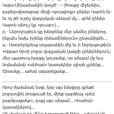
­Կա­րօ ­Մի­նա­սեա­նին կող­մէ: — (­Խօս­քը մէ­ջեր­նիս,
բա­րե­բախ­տա­բար մե­զի «լո­ւա­ցո­ղը» ըն­կեր ­Կա­րոն էր
եւ ոչ թէ ու­րիշ վար­չա­կան ան­դամ մը… գո­նէ ըն­կեր
­Կա­րոն ա­նուշ կը «լո­ւար»)…
բ.- ­Նե­րո­ղու­թիւն կը խնդրենք մեր ան­մեղ ըն­կե­րոջ,
ինչ­պէս նաեւ ի­րենց «խնա­մի­նե­րուն» ըն­տա­նի­քէն…
գ.- Ս­տո­րերկ­րեայ տպա­րա­նին մէջ եւ ի ներ­կա­յու­թիւն
«Ա­զատ Օր»ի բո­լոր վար­չա­կան կազ­մի ըն­կեր­նե­րուն,
մեր պա­տո­ւոյ խօս­քը կու­տանք, որ ան­գամ մը եւս
նոյ­նան­ման «ան­համ» կա­տակ­ներ պի­տի չը­նենք…
­Շի­տա­կը… ա­ժան ա­զա­տե­ցանք…
Ո­րոշ ժա­մա­նակ ետք, երբ այս խնդի­րը գրե­թէ
բո­լո­րո­վին մոռ­ցո­ւած էր, մենք դար­ձեալ «բեմ
բարձ­րա­ցանք», բայց այս ան­գամ… «հա­մով»
կա­տակ­նե­րով…