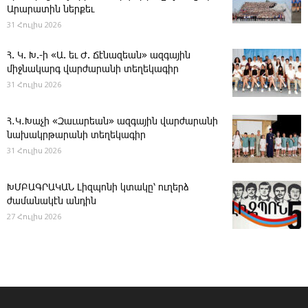
Արարատին ներքեւ
31 Հուլիս 2026
Հ. Կ. Խ.-ի «Ա. եւ Ժ. ­Ճէնազեան» ազգային
միջնակարգ վարժարանի տեղեկագիր
31 Հուլիս 2026
Հ․Կ․Խաչի «Զաւարեան» ազգային վարժարանի
նախակրթարանի տեղեկագիր
31 Հուլիս 2026
ԽՄԲԱԳՐԱԿԱՆ ­Լիզպոնի կտակը՝ ուղերձ
ժամանակէն անդին
27 Հուլիս 2026