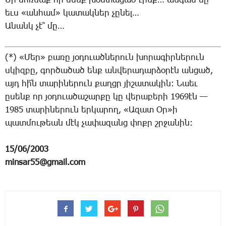
­Մի մոռ­նաք որ մենք խօս­տա­ցած էինք… ան­գամ մը
եւս «ան­համ» կա­տակ­ներ չը­նել…
Ա­նանկ չէ՞ մը…
(*) «­Մեր» բա­ռը յօ­դո­ւած­նե­րուն խո­րա­գիր­նե­րուն
սկիզ­բը, գոր­ծա­ծած ենք ան­վե­րա­դար­ձօ­րէն ան­ցած,
այդ հի՜ն տա­րի­նե­րուն քաղցր յի­շա­տա­կին: ­Նաեւ
ը­սենք որ յօ­դո­ւա­ծա­շար­քը կը վե­րա­բե­րի 1969էն —
1985 տա­րի­նե­րուն եր­կա­րող, «Ա­զատ Օր»ի
պատ­մու­թեան մէկ չա­փա­զանց փոքր շրջա­նին:
15/06/2003
minsar55@gmail.com