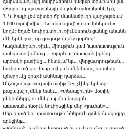
զար­մա­նաք, այդ տա­րի­նե­րուն հա­զար տրախ­մին լաւ
վճա­րո­ւող պաշ­տօ­նեա­յի մը լման ամ­սա­կանն էր), —
Հ. Կ. ­Խա­չի չեմ գի­տեր ո՜ր մաս­նա­ճիւ­ղի վար­չու­թեան՝
1.000 տրախ­մի»… եւ ա­սան­կով՝ «խնա­մի­նե­րուն»
կող­մէ ե­ղած նո­ւի­րա­տո­ւու­թիւն­նե­րուն ցան­կը ա­նանկ
մէկ երկն­ցաւ, որ գա­ղու­թին մէջ գոր­ծող՝
­Կազ­մա­կեր­պու­թիւն, ­Միու­թիւն կամ ­Հաս­տա­տու­թիւն
գան­գա­տով չմնաց… բո­լորն ալ ստա­ցան ի­րենց
ար­ժա­նի բա­ժի­նը… հե­տե­ւա՞նք… վեր­ջա­ւո­րու­թեան…
նո­ւի­րո­ւած գու­մա­րը այն­քան մեծ ե­ղաւ, որ ա­նոր
վճա­րու­մը գրե­թէ անհ­նար դար­ձաւ…
Ան­շուշտ այս «ու­րախ ա­ռի­թէն», չէինք կրնար
բա­ցա­կա­յիլ մենք նաեւ… «փե­սա­ցո­ւին» մօ­տիկ
ըն­կեր­նե­րը, ու մենք ալ մեր կար­գին
ա­ռա­տա­ձեռ­նօ­րէն նո­ւի­րե­ցինք մեր «լու­ման»…
­Մեր ը­րած նո­ւի­րա­տո­ւու­թիւն­նե­րուն ցան­կին սկիզ­բը
գրե­ցինք…
«Հր­ճո­ւած, խան­դա­վա­ռո­ւած եւ չա­փա­զանց յու­զո­ւած,