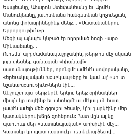
Ե­սա­յեա­նը, Ա­հա­րոն Ս­տե­փա­նեա­նը եւ Ար­մէն
­Մա­նու­կեա­նը, յա­ւի­տեանս հանգս­տեան կո­չո­ւե­ցան,
ա­նոնց փո­խա­րի­նե­ցինք մենք… «­Սա­տա­նա­նե­րու
Եր­րոր­դու­թիւն»ը…
Մե­զի ալ այն­պէս կնքած էր ո­ղոր­մած հո­գի ­Կա­րօ
­Մի­նա­սեա­նը…
Ու­րեմն՝ այդ ժա­մա­նա­կաշր­ջա­նին, թեր­թին մէջ սկսան
լոյս տես­նել, զա­նա­զան «հիա­նա­լի՜»
սա­տա­նա­յու­թիւն­ներ, ո­րոնց­մէ ա­մէ­նէն սո­վո­րա­կա­նը,
«ե­րե­ւա­կա­յա­կան խօսք­կապ»ե­րը եւ կամ ալ՝ «սուտ
նշա­նա­խօ­սու­թիւն»ներն էին…
Ան­շուշտ այս թեր­թե­րէն եր­կու-ե­րեք օ­րի­նակ­ներ
միայն կը տպէինք եւ ա­նոնց­մէ ալ մէ­կա­կան հատ,
չա­փէն ա­ւե­լի մեծ զգու­շու­թեամբ, կ­‘ու­ղար­կէինք մեր
կա­տակ­նե­րու խե՜ղճ զո­հե­րուն: ­Հատ մըն ալ կը
պա­հէինք մեր «սա­տա­նա­յա­կան» ար­խի­ւին մէջ…
­Կա­տա­կը կը պատ­րաս­տո­ւէր հե­տե­ւեալ ձե­ւով…