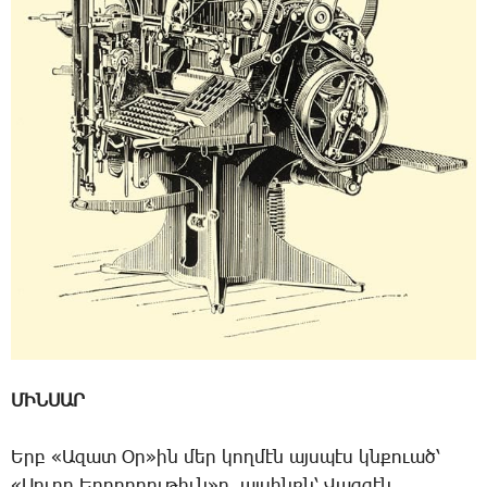
ՄԻՆՍԱՐ
Երբ «Ա­զատ Օր»ին մեր կող­մէն այս­պէս կնքուած՝
«­Սուրբ Եր­րոր­դու­թիւն»ը, այ­սինքն՝ ­Վազ­գէն