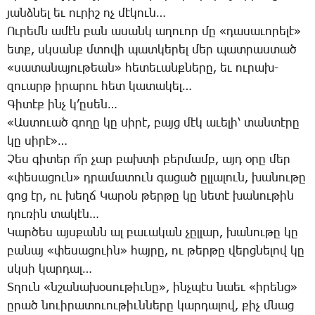
յանձ­նել եւ ու­րիշ ոչ մէ­կուն…
Ու­րեմն ա­մէն բան ա­սանկ ա­ղո­ւոր մը «դա­սա­ւո­րե­լէ»
ետք, սկսանք մտո­վի պատ­կե­րել մեր պատ­րաս­տած
«սա­տա­նա­յու­թեան» հե­տե­ւանք­նե­րը, եւ ու­րախ-
զո­ւարթ ի­րա­րու հետ կա­տա­կել…
­Գի­տէք ինչ կ­’ը­սեն…
«Աս­տո­ւած գո­ղը կը սի­րէ, բայց մէկ ա­ւե­լի՝ տան­տէ­րը
կը սի­րէ»…
Չես գի­տեր ո՜ր չար բախ­տի բեր­մամբ, այդ օ­րը մեր
«փե­սա­ցուն» դրա­մա­տուն գա­ցած ըլ­լա­լուն, խա­նու­թը
գոց էր, ու խեղճ ­Կա­րօն թեր­թը կը նե­տէ խա­նու­թին
դու­ռին տա­կէն…
­Կար­ծես այս­քանն ալ բա­ւա­կան չըլ­լար, խա­նու­թը կը
բա­նայ «փե­սա­ցո­ւին» հայ­րը, ու թեր­թը վերց­նե­լով կը
սկսի կար­դալ…
Տ­ղուն «նշա­նա­խօ­սու­թիւ­նը», ինչ­պէս նաեւ «ի­րենց»
ը­րած նո­ւի­րա­տո­ւու­թիւն­նե­րը կար­դա­լով, քիչ մնաց