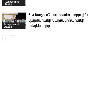
Գաղութային
կեանք
Հ․Կ․Խաչի «Զաւարեան» ազգային
վարժարանի նախակրթարանի
Գաղութային
տեղեկագիր
կեանք