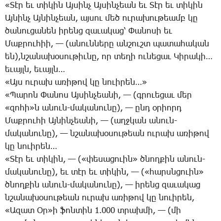
«­Տէր եւ տի­կին Այ­սինչ Այ­սին­չեան եւ ­Տէր եւ տի­կին
Այ­նինչ Այ­նին­չեան, այ­սու մեծ ու­րա­խու­թեամբ կը
ծա­նու­ցա­նեն ի­րենց զա­ւա­կաց՝ ­Փա­նո­սի եւ
­Մաք­րու­հիի, — (ա­նուն­նե­րը ան­շուշտ պա­տա­հա­կան
են),նշա­նա­խօ­սու­թիւ­նը, որ տե­ղի ու­նե­ցաւ ­Կի­րա­կի…
ե­ւայլն, ե­ւայլն…
«Այս ու­րախ ա­ռի­թով կը նո­ւի­րեն…»
«­Պա­րոն ­Փա­նոս Այ­սին­չեա­նի, — (գրո­ւե­ցաւ մեր
«զո­հի»ն­ ա­նուն-մա­կա­նու­նը), — ընդ օ­րիորդ
­Մաք­րու­հի Այ­նին­չեա­նի, — (աղջ­կան ա­նուն-
մա­կա­նու­նը), — նշա­նա­խօ­սու­թեան ու­րախ ա­ռի­թով
կը նո­ւի­րեն…
«­Տէր եւ տի­կին, — («փե­սա­ցո­ւին» ծնող­քին ա­նուն-
մա­կա­նու­նը), եւ տէր եւ տի­կին, — («հարսն­ցո­ւին»
ծնող­քին ա­նուն-մա­կա­նու­նը), — ի­րենց զա­ւա­կաց
նշա­նա­խօ­սու­թեան ու­րախ ա­ռի­թով կը նո­ւի­րեն,
«Ա­զատ Օր»ի ֆոն­տին 1.000 տրախ­մի, — (մի