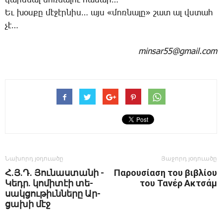
կա­րե­նալ մոռ­նա­լու հա­մար…
Եւ խօս­քը մէ­ջէր­նիս… այս «մոռ­նա­լը» շատ ալ վստահ
չէ…
minsar55@gmail.com
Նախորդ յօդուածը
Յաջորդ յօդուածը
Հ.Յ.Դ. ­Յու­նաս­տա­նի ­
Παρουσίαση του βιβλίου
Կեդր. կո­մի­տէի տե­
του Τανέρ Ακτσάμ
սակ­ցու­թիւն­նե­րը Ար­
ցա­խի մէջ