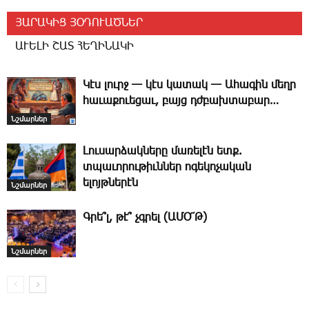
ՅԱՐԱԿԻՑ ՅՕԴՈՒԱԾՆԵՐ
ԱՒԵԼԻ ՇԱՏ ՀԵՂԻՆԱԿԻ
Կէս լուրջ — կէս կատակ — Ա­հա­գին մեղր
հա­ւա­քո­ւե­ցաւ, բայց դժբախ­տա­բար…
Նշմարներ
­Լուսարձակները մառելէն ետք.
տպաւորութիւններ ոգեկոչական
ելոյթներէն
Նշմարներ
Գ­րե՞լ, թէ՞ չգրել (ԱՄՕ՜Թ)
Նշմարներ