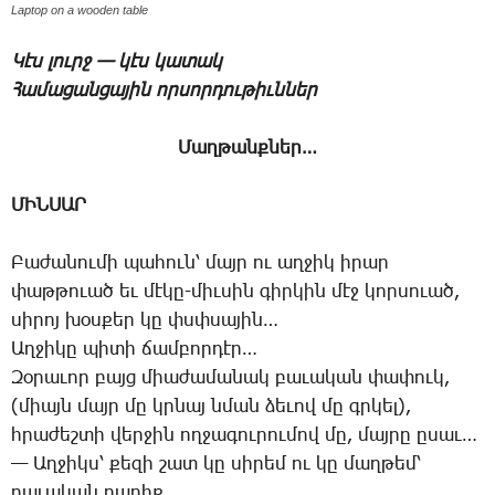
Laptop on a wooden table
Կէս լուրջ — կէս կատակ
­­Հա­մա­ցան­ցա­յին որ­սոր­դու­թիւն­ներ
­Մաղ­թանք­ներ…
ՄԻՆՍԱՐ
­­Բա­ժա­նու­մի պա­հուն՝ մայր ու աղ­ջիկ ի­րար
փաթ­թո­ւած եւ մէ­կը-միւ­սին գիր­կին մէջ կոր­սո­ւած,
սի­րոյ խօս­քեր կը փսփսա­յին…
Աղ­ջի­կը պի­տի ճամ­բոր­դէր…
­­Զօ­րա­ւոր բայց միա­ժա­մա­նակ բա­ւա­կան փա­փուկ,
(միայն մայր մը կրնայ նման ձե­ւով մը գրկել),
հրա­ժեշ­տի վեր­ջին ող­ջա­գու­րու­մով մը, մայ­րը ը­սաւ…
— Աղ­ջիկս՝ քե­զի շատ կը սի­րեմ ու կը մաղ­թեմ՝
բա­ւա­կան բա­րիք…