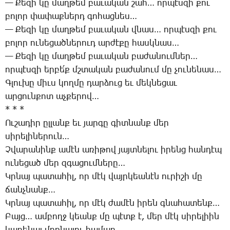
— ­­Քե­զի կը մաղ­թեմ բա­ւա­կան շահ… որ­պէս­զի քու
բո­լոր փա­փաք­ներդ գո­հաց­նես…
— ­­Քե­զի կը մաղ­թեմ բա­ւա­կան վնաս… որ­պէս­զի քու
բո­լոր ու­նե­ցած­նե­րուդ ար­ժէ­քը հասկ­նաս…
— ­­Քե­զի կը մաղ­թեմ բա­ւա­կան բա­ժա­նում­ներ…
որ­պէս­զի եր­բե՛ք մշտա­կան բա­ժա­նում մը չու­նե­նաս…
Գ­լու­խը միւս կող­մը դար­ձուց եւ մեկ­նե­ցաւ
ար­ցուն­քո­տ աչ­քե­րով…
* * *
Ու­շա­դիր ըլ­լանք եւ յար­գը գիտ­նանք մեր
սի­րե­լի­նե­րուն…
Չ­վա­րա­նինք ա­մէն ա­ռի­թով յայտ­նե­լու ի­րենց հան­դէպ
ու­նե­ցած մեր զգա­ցում­նե­րը…
Կր­նայ պա­տա­հիլ, որ մէկ վայր­կեա­նէն ու­րի­շի մը
ճանչ­նանք…
Կր­նայ պա­տա­հիլ, որ մէկ ժա­մէն ի­րեն գնա­հա­տենք…
­­Բայց… ամ­բողջ կեանք մը պէտք է, մեր մէկ սի­րե­լիին