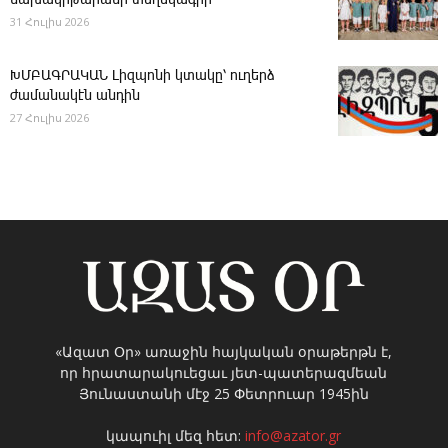
նախակրթարանի տեղեկագիր
31 Հուլիս 2026
ԽՄԲԱԳՐԱԿԱՆ ­Լիզպոնի կտակը՝ ուղերձ
ժամանակէն անդին
27 Հուլիս 2026
«Ազատ Օր» առաջին հայկական օրաթերթն է,
որ հրատարակուեցաւ յետ-պատերազմեան
Յունաստանի մէջ 25 Փետրուար 1945ին
կապուիլ մեզ հետ:
info@azator.gr