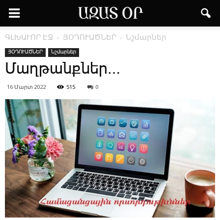
ԳԼԽԱՒՈՐ ԷՋ
ՅՕԴՈՒԱԾՆԵՐ
Նշմարներ
ՅՕԴՈՒԱԾՆԵՐ
Նշմարներ
­Մաղ­թանք­ներ…
16 Մարտ 2022
515
0