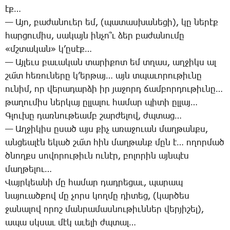
էք…
— Ա­յո, բա­ժա­նո­ւեր եմ, (պա­տաս­խա­նե­ցի), կը նե­րէք
հար­ցու­միս, սա­կայն ին­չո՞ւ ձեր բա­ժա­նու­մը
«մշտա­կան» կ­’ը­սէք…
— Այ­լեւս բա­ւա­կան տա­րի­քոտ եմ տղաս, աղ­ջիկս ալ
շա՜տ հե­ռու­նե­րը կ’եր­թայ… այն տպա­ւո­րու­թիւ­նը
ու­նիմ, որ վե­րա­դար­ձի իր յա­ջորդ ճամ­բոր­դու­թիւ­նը…
թա­ղու­միս ներ­կայ ըլ­լա­լու հա­մար պի­տի ըլ­լայ…
Գ­լու­խը դառ­նու­թեամբ շար­ժե­լով, ժպտաց…
— Աղ­ջի­կիս ը­սած այս քիչ ա­ռա­ջո­ւան մաղ­թանքս,
ան­ցեա­լէն ե­կած շա՜տ հին մաղ­թանք մըն է… ո­ղոր­մած
ծնողքս սո­վո­րու­թիւն ու­նէր, բո­լո­րին այն­պէս
մաղ­թե­լու…
­­Վայր­կեա­նի մը հա­մար դադ­րե­ցաւ, պա­րապ
նա­յո­ւած­քով մը չորս կող­մը դի­տեց, (կար­ծես
ջա­նա­լով ո­րոշ ման­րա­մաս­նու­թիւն­ներ վեր­յի­շել),
ա­պա սկսաւ մէկ ա­ւե­լի ժպտալ…