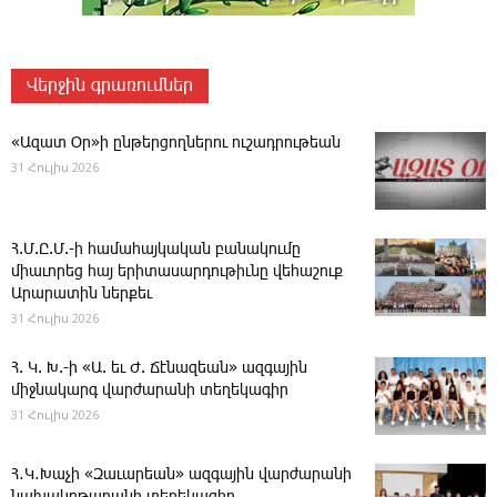
Վերջին գրառումներ
«Ազատ Օր»ի ընթերցողներու ուշադրութեան
31 Հուլիս 2026
Հ.Մ.Ը.Մ.-ի համահայկական բանակումը
միաւորեց հայ երիտասարդութիւնը վեհաշուք
Արարատին ներքեւ
31 Հուլիս 2026
Հ. Կ. Խ.-ի «Ա. եւ Ժ. ­Ճէնազեան» ազգային
միջնակարգ վարժարանի տեղեկագիր
31 Հուլիս 2026
Հ․Կ․Խաչի «Զաւարեան» ազգային վարժարանի