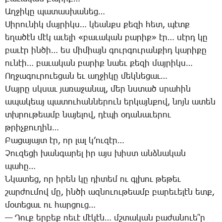
Աղ­ջի­կը պա­տաս­խա­նեց…
­­Սի­րու­նիկ մայ­րիկս… կեանքս քե­զի հետ, պէտք
ե­ղա­ծէն մէկ ա­ւե­լի «բա­ւա­կան բա­րիք» էր… սէրդ կը
բա­ւէր ին­ծի… ես մի­միայն գուր­գու­րան­քիդ կա­րի­քը
ու­նէի… բա­ւա­կան բա­րիք նաեւ քե­զի մայ­րիկս…
Ող­ջա­գու­րո­ւե­ցան եւ աղ­ջի­կը մեկ­նե­ցաւ…
­­Մայ­րը սկսաւ յա­ռա­ջա­նալ, մեր նստած սրա­հին
ա­պա­կեայ պա­տու­հան­նե­րուն եր­կայն­քով, նոյն ա­տեն
տխրու­թեամբ նա­յե­լով, դէ­պի օ­դա­նա­ւե­րու
թրիչ­քու­ղին…
­­Բա­ցա­յայտ էր, որ լալ կ’ու­զէր…
­­Չու­զե­ցի խան­գա­րել իր այս խիստ անձ­նա­կան
պա­հը…
Ն­կա­տեց, որ ի­րեն կը դի­տեմ ու գլխու թե­թեւ
շար­ժու­մով մը, ին­ծի ազ­նո­ւու­թեամբ բա­րե­ւե­լէն ետք,
մօ­տե­ցաւ ու հար­ցուց…
— ­­Դուք եր­բեք ոե­ւէ մէ­կէն… մշտա­կան բա­ժա­նո­ւե՞ր