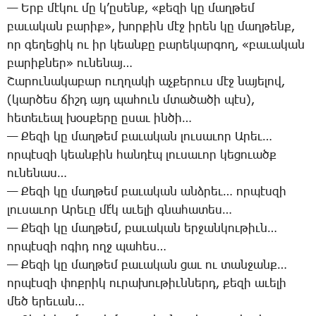
— Երբ մէ­կու մը կ’ը­սենք, «քե­զի կը մաղ­թեմ
բա­ւա­կան բա­րիք», խոր­քին մէջ ի­րեն կը մաղ­թենք,
որ գե­ղե­ցիկ ու իր կեան­քը բա­րե­կար­գող, «բա­ւա­կան
բա­րիք­ներ» ու­նե­նայ…
­­Շա­րու­նա­կա­բար ուղ­ղա­կի աչ­քե­րուս մէջ նա­յե­լով,
(կար­ծես ճիշդ այդ պա­հուն մտա­ծա­ծի պէս),
հե­տե­ւեալ խօս­քե­րը ը­սաւ ին­ծի…
— ­­Քե­զի կը մաղ­թեմ բա­ւա­կան լու­սա­ւոր Ա­րեւ…
որ­պէս­զի կեան­քին հան­դէպ լու­սա­ւոր կե­ցո­ւածք
ու­նե­նաս…
— ­­Քե­զի կը մաղ­թեմ բա­ւա­կան անձ­րեւ… որ­պէս­զի
լու­սա­ւոր Ա­րե­ւը մէ՛կ ա­ւե­լի գնա­հա­տես…
— ­­Քե­զի կը մաղ­թեմ, բա­ւա­կան եր­ջան­կու­թիւն…
որ­պէս­զի ո­գիդ ողջ պա­հես…
— ­­Քե­զի կը մաղ­թեմ բա­ւա­կան ցաւ ու տան­ջանք…
որ­պէս­զի փոք­րիկ ու­րա­խու­թիւն­ներդ, քե­զի ա­ւե­լի
մեծ ե­րե­ւան…