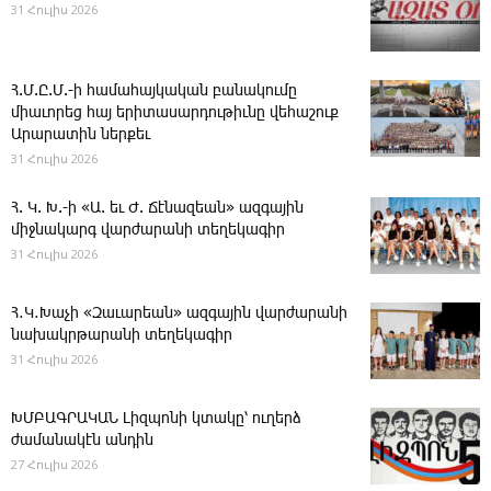
31 Հուլիս 2026
Հ.Մ.Ը.Մ.-ի համահայկական բանակումը
միաւորեց հայ երիտասարդութիւնը վեհաշուք
Արարատին ներքեւ
31 Հուլիս 2026
Հ. Կ. Խ.-ի «Ա. եւ Ժ. ­Ճէնազեան» ազգային
միջնակարգ վարժարանի տեղեկագիր
31 Հուլիս 2026
Հ․Կ․Խաչի «Զաւարեան» ազգային վարժարանի
նախակրթարանի տեղեկագիր
31 Հուլիս 2026
ԽՄԲԱԳՐԱԿԱՆ ­Լիզպոնի կտակը՝ ուղերձ
ժամանակէն անդին
27 Հուլիս 2026