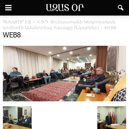
ԳԼԽԱՒՈՐ ԷՋ
Հ.Յ.Դ. Յունաստանի Կեդրոնական
կոմիտէի Ամանորեայ հաւաքը (Նկարներ)
WEB8
WEB8