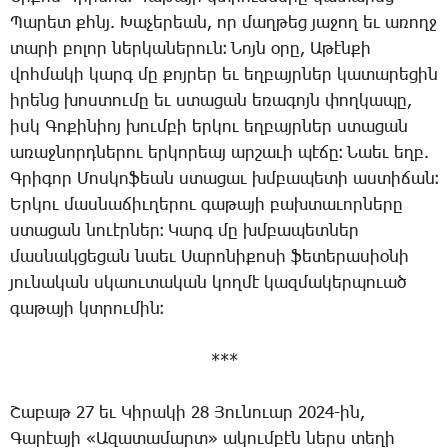
­Պա­րետ քհնյ. ­Խա­չե­րեան, որ մաղ­թեց յա­ջող եւ ա­ռողջ
տա­րի բո­լոր ներ­կա­նե­րուն։ ­Նոյն օ­րը, Ա­թէն­քի
վոհ­մա­կի կարգ մը քոյ­րեր եւ եղ­բայր­ներ կա­տա­րե­ցին
ի­րենց խոս­տու­մը եւ ստա­ցան ե­ռա­գոյն փող­կա­պը,
իսկ ­Գո­քի­նիոյ խում­բի եր­կու եղ­բայր­ներ ստա­ցան
ա­ռաջ­նորդ­նե­րու եր­կո­րեայ ար­շա­ւի պէ­ճը։ ­Նաեւ եղբ.
Գ­րի­գոր ­Մոս­կո­ֆեան ստա­ցաւ խմբա­պե­տի աս­տի­ճան։
Եր­կու մաս­նա­ճիւ­ղե­րու գա­թա­յի բախ­տա­ւոր­նե­րը
ստա­ցան նուէր­ներ։ ­Կարգ մը խմբա­պետ­ներ
մաս­նակ­ցե­ցան նաեւ ­Սա­րո­նի­քո­սի ֆե­տե­րա­սիօ­նի
յու­նա­կան սկաու­տա­կան կող­մէ կազ­մա­կեր­պո­ւած
գա­թա­յի կտրու­մին։
***
­Շա­բաթ 27 եւ ­Կի­րա­կի 28 ­Յու­նո­ւար 2024-ին,
­Գա­րէա­յի «Ա­զա­տա­մարտ» ա­կում­բէն ներս տե­ղի