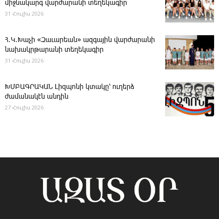
միջնակարգ վարժարանի տեղեկագիր
31 Հուլիս 2026
Հ․Կ․Խաչի «Զաւարեան» ազգային վարժարանի
նախակրթարանի տեղեկագիր
31 Հուլիս 2026
ԽՄԲԱԳՐԱԿԱՆ ­Լիզպոնի կտակը՝ ուղերձ
ժամանակէն անդին
27 Հուլիս 2026