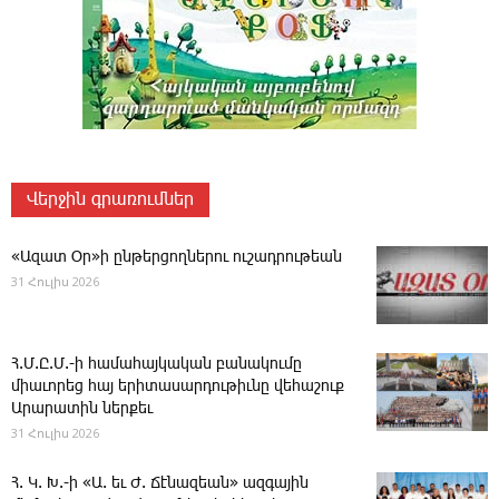
Վերջին գրառումներ
«Ազատ Օր»ի ընթերցողներու ուշադրութեան
31 Հուլիս 2026
Հ.Մ.Ը.Մ.-ի համահայկական բանակումը
միաւորեց հայ երիտասարդութիւնը վեհաշուք
Արարատին ներքեւ
31 Հուլիս 2026
Հ. Կ. Խ.-ի «Ա. եւ Ժ. ­Ճէնազեան» ազգային