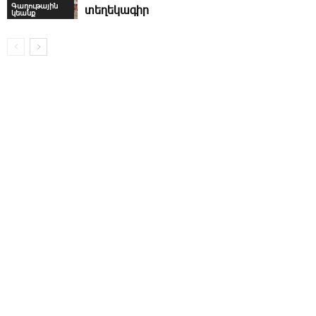
Գաղութային
տեղեկագիր
կեանք