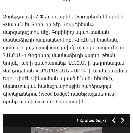
***
­Չո­րեք­շաբ­թի 7 ­Փետ­րո­ւա­րին, ­Զա­ւա­րեան կեդրո­նի
«­Վա­հան եւ ­Տի­րու­հի ­Տէր ­Յով­սէ­փեան»
մար­զա­դաշ­տին մէջ, ­Գո­քի­նիոյ սկաու­տա­կան
մաս­նա­ճիւ­ղի խմբա­պետ եղբ. ­Վի­գէն ­Մի­նա­սեան,
պա­տո­ւոյ յու­շա­տախ­տա­կով մը պար­գե­ւատ­րո­ւե­ցաւ
Հ.Մ.Ը.Մ.-ի ­Գո­գի­նիոյ մաս­նա­ճիւ­ղի վար­չու­թեան
կող­մէ, առ ի գնա­հա­տանք Հ.Մ.Ը.Մ.-ի կեդրո­նա­կան
­Վար­չու­թեան «ԱՐԱՐԱՏԵԱՆ ԿԱՐԳ»-ի ար­ժա­նաց­ման։
Եղբ. ­Վի­գէն ­Մի­նա­սեան սկսած է նաեւ հե­տե­ւի,
սկաու­տա­կան հա­մաշ­խար­հա­յին բարձ­րա­գոյն
գի­տե­լիք­նե­րու (wood badge) դասն­թացք­նե­րուն,
ո­րոնք պի­տի ա­ւար­տէ Օ­գոս­տո­սին։
1
Հիւրատետր 9