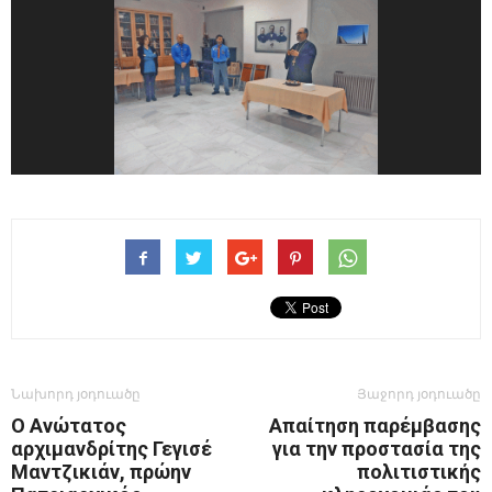
Նախորդ յօդուածը
Յաջորդ յօդուածը
Ο Ανώτατος
Απαίτηση παρέμβασης
αρχιμανδρίτης Γεγισέ
για την προστασία της
Μαντζικιάν, πρώην
πολιτιστικής