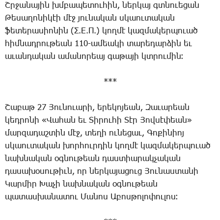
Շր­ջա­նա­յին խմբա­պե­տու­հին, ներ­կայ գտնո­ւե­ցան
­Թե­սա­ղո­նի­կէի մէջ յու­նա­կան սկաու­տա­կան
ֆե­տե­րա­սիո­նին (Σ.Ε.Π.) կող­մէ կազ­մա­կեր­պուած
հիմ­նադ­րու­թեան 110-ա­մեա­կի տա­րե­դար­ձին եւ
ա­ւան­դա­կան ա­մա­նո­րեայ գա­թա­յի կտրու­մին։
***
­Շա­բաթ 27 ­Յու­նո­ւա­րի, ե­րե­կո­յեան, ­Զա­ւա­րեան
կեդ­րո­նի «­Վա­հան եւ ­Տի­րու­հի ­Տէր ­Յով­սէ­փեան»
մար­զա­դաշ­տին մէջ, տե­ղի ու­նե­ցաւ, ­Գո­քի­նիոյ
սկաու­տա­կան խոր­հուր­դին կող­մէ կազ­մա­կեր­պուած
նախ­նա­կան օգ­նու­թեան դաս­տիա­րակ­չա­կան
դա­սա­խօ­սու­թիւն, որ ներ­կա­յա­ցուց ­Յու­նաս­տա­նի
­Կար­միր ­Խա­չի նախ­նա­կան օգ­նու­թեան
պա­տաս­խա­նա­տու ­Մա­նոս Ա­բոս­թո­լո­փու­լոս։