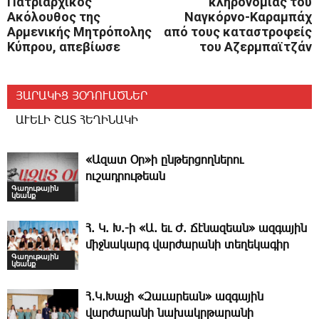
Πατριαρχικός
κληρονομιάς του
Ακόλουθος της
Ναγκόρνο-Καραμπάχ
Αρμενικής Μητρόπολης
από τους καταστροφείς
Κύπρου, απεβίωσε
του Αζερμπαϊτζάν
ՅԱՐԱԿԻՑ ՅՕԴՈՒԱԾՆԵՐ
ԱՒԵԼԻ ՇԱՏ ՀԵՂԻՆԱԿԻ
«Ազատ Օր»ի ընթերցողներու
ուշադրութեան
Գաղութային
կեանք
Հ. Կ. Խ.-ի «Ա. եւ Ժ. ­Ճէնազեան» ազգային
միջնակարգ վարժարանի տեղեկագիր
Գաղութային
կեանք
Հ․Կ․Խաչի «Զաւարեան» ազգային
վարժարանի նախակրթարանի