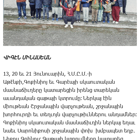
ՎԻԳԷՆ ՄԻՆԱՍԵԱՆ
13, 20 եւ 21 ­Յու­նո­ւա­րին, Հ.Մ.Ը.Մ.-ի
Ա­թէն­քի,­Գո­քի­նիոյ եւ ­Գա­րէա­յի սկաու­տա­կան
մաս­նա­ճիւ­ղե­րը կա­տա­րե­ցին ի­րենց տա­րե­կան
ա­ւան­դա­կան գա­թա­յի կտրու­մը։ ­Ներ­կայ էին
միու­թեան Շր­ջա­նա­յին վար­չու­թեան, շրջա­նա­յին
խոր­հուր­դի եւ տեղ­ւոյն վար­չու­թիւն­նե­րու ան­դամ­ներ։
­Գո­քի­նիոյ սկաու­տա­կան մաս­նա­ճիւ­ղին ներ­կայ ե­ղաւ
նաեւ ­Սա­րո­նի­քո­սի շրջա­նա­յին փոխ խմբա­պետ եղբ.
­Նի­քոս Գ­րի­նոս։ ­Գա­թա­յի կտրում­նե­րը կա­տա­րեց