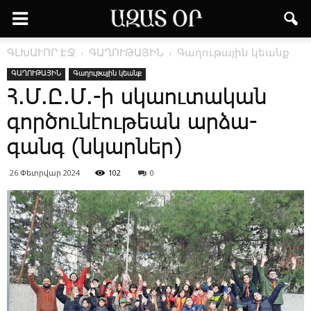
ԳԼԽԱՒՈՐ ԷՋ
ԳԱՂՈՒԹԱՅԻՆ
Գաղութային կեանք
ԳԱՂՈՒԹԱՅԻՆ
Գաղութային կեանք
Հ.Մ.Ը.Մ.-ի սկաու­տա­կան
գոր­ծու­նէու­թեան ար­ձա­
գանգ (նկարներ)
26 Փետրվար 2024
102
0