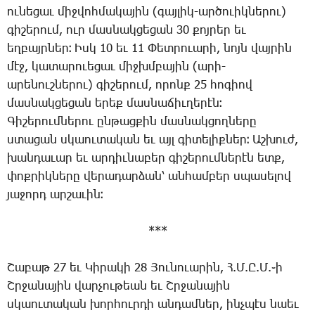
ու­նե­ցաւ միջ­վոհ­մա­կա­յին (գայ­լիկ-ար­ծուիկ­նե­րու)
գի­շե­րում, ուր մաս­նակ­ցե­ցան 30 քոյ­րեր եւ
եղ­բայր­ներ։ Իսկ 10 եւ 11 ­Փետրուա­րի, նոյն վայ­րին
մէջ, կա­տա­րո­ւե­ցաւ միջխմ­բա­յին (ա­րի-
ա­րե­նուշ­նե­րու) գի­շե­րում, ո­րոնք 25 հո­գիով
մաս­նակ­ցե­ցան ե­րեք մաս­նա­ճիւ­ղե­րէն։
­Գի­շե­րում­նե­րու ըն­թաց­քին մաս­նակ­ցող­նե­րը
ստա­ցան սկաու­տա­կան եւ այլ գի­տե­լիք­ներ։ Աշ­խուժ,
խան­դա­ւար եւ ար­դիւ­նա­բեր գի­շե­րում­նե­րէն ետք,
փոք­րիկ­նե­րը վե­րա­դար­ձան՝ ան­համ­բեր սպա­սե­լով
յա­ջորդ ար­շա­ւին։
***
­Շա­բաթ 27 եւ ­Կի­րա­կի 28 ­Յու­նո­ւա­րին, Հ.Մ.Ը.Մ.֊ի
Շր­ջա­նա­յին վար­չու­թեան եւ Շր­ջա­նա­յին
սկաու­տա­կան խոր­հուր­դի ան­դամ­ներ, ինչ­պէս նաեւ