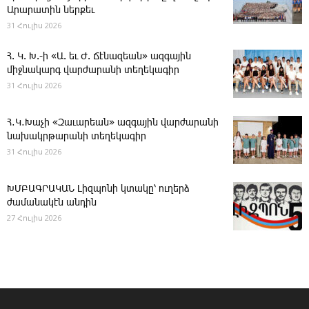
Արարատին ներքեւ
31 Հուլիս 2026
Հ. Կ. Խ.-ի «Ա. եւ Ժ. ­Ճէնազեան» ազգային
միջնակարգ վարժարանի տեղեկագիր
31 Հուլիս 2026
Հ․Կ․Խաչի «Զաւարեան» ազգային վարժարանի
նախակրթարանի տեղեկագիր
31 Հուլիս 2026
ԽՄԲԱԳՐԱԿԱՆ ­Լիզպոնի կտակը՝ ուղերձ
ժամանակէն անդին
27 Հուլիս 2026