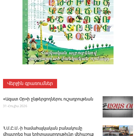
Վերջին գրառումներ
«Ազատ Օր»ի ընթերցողներու ուշադրութեան
31 Հուլիս 2026
Հ.Մ.Ը.Մ.-ի համահայկական բանակումը
միաւորեց հայ երիտասարդութիւնը վեհաշուք