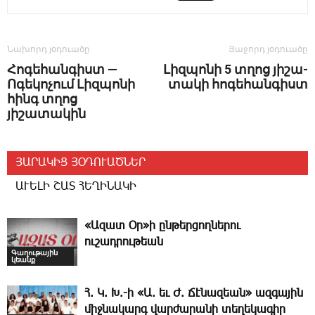
Նախորդ յօդուածը
Յաջորդ յօդուածը
Հոգեհանգիստ —
­Լիզ­պո­նի 5 տղոց յի­շա­
Ոգեկոչում Լիզպոնի
տա­կի հո­գե­հան­գիստ
հինգ տղոց
յիշատակին
ՅԱՐԱԿԻՑ ՅՕԴՈՒԱԾՆԵՐ
ԱՒԵԼԻ ՇԱՏ ՀԵՂԻՆԱԿԻ
«Ազատ Օր»ի ընթերցողներու
ուշադրութեան
Գաղութային
կեանք
Հ. Կ. Խ.-ի «Ա. եւ Ժ. ­Ճէնազեան» ազգային
միջնակարգ վարժարանի տեղեկագիր