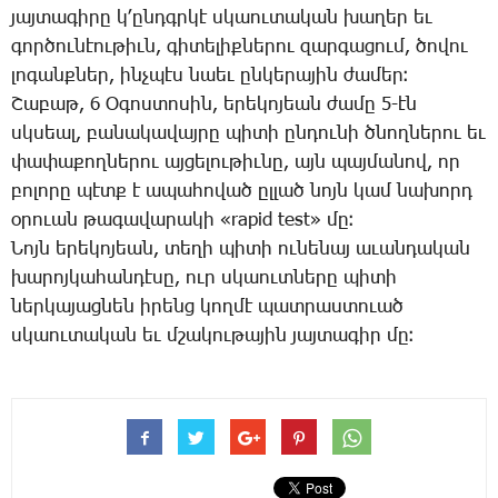
յայ­տա­գի­րը կ­՚ընդգր­կէ սկաու­տա­կան խա­ղեր եւ
գոր­ծու­նէու­թիւն, գի­տե­լիք­նե­րու զար­գա­ցում, ծո­վու
լո­գանք­ներ, ինչ­պէս նաեւ ըն­կե­րա­յին ժա­մեր։
­Շա­բաթ, 6 Օ­գոս­տո­սին, ե­րե­կո­յեան ժա­մը 5-էն
սկսեալ, բա­նա­կա­վայ­րը պի­տի ըն­դու­նի ծնող­նե­րու եւ
փա­փա­քող­նե­րու այ­ցե­լու­թիւ­նը, այն պայ­մա­նով, որ
բո­լո­րը պէտք է ա­պա­հո­ված ըլ­լած նոյն կամ նա­խորդ
օ­րո­ւան թա­գա­վա­րա­կի «rapid test» մը։
­Նոյն ե­րե­կո­յեան, տե­ղի պի­տի ու­նե­նայ ա­ւան­դա­կան
խա­րոյ­կա­հան­դէ­սը, ուր սկաուտ­նե­րը պի­տի
ներ­կա­յաց­նեն ի­րենց կող­մէ պատ­րաս­տո­ւած
սկաու­տա­կան եւ մշա­կու­թա­յին յայ­տա­գիր մը։