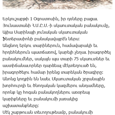
Եր­կու­շաբ­թի 1 Օ­գոս­տո­սին, իր դռնե­րը բա­ցաւ
­Յու­նաս­տա­նի Հ.Մ.Ը.Մ.-ի սկաու­տա­կան բա­նա­կու­մը,
Ա­յիա ­Մա­րի­նա­յի յու­նա­կան սկաու­տա­կան
ֆե­տե­րա­սիո­նի բա­նա­կա­վայ­րէն ներս։
Անց­նող եր­կու տա­րի­նե­րուն, հա­մա­վա­րա­կի եւ
հրդեհ­նե­րուն պատ­ճա­ռով, կա­րե­լի չե­ղաւ ի­րա­գոր­ծել
բա­նա­կում­ներ, սա­կայն այս տա­րի 75 սկաուտ­ներ եւ
աս­տի­ճա­նա­ւոր­ներ դար­ձեալ մէկ­տե­ղո­ւած են,
ի­րա­գոր­ծե­լու հա­մար ի­րենց տա­րե­կան ծրա­գի­րը։
Ա­նոնց կող­քին են նաեւ Ս­կաու­տա­կան շրջա­նա­յին
խոր­հուր­դի եւ ծնո­ղա­կան կազ­մե­րու ան­դամ­նե­րը,
ո­րոնք կը հո­գան բա­նա­կող­նե­րու ա­ռօ­րեայ
կա­րիք­նե­րը եւ բա­նա­կու­մի յա­ռա­կից
աշ­խա­տանք­նե­րը։
­Մէկ շաբ­թո­ւան տե­ւո­ղու­թեամբ, բա­նա­կու­մի