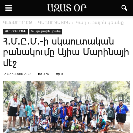
ԳԼԽԱՒՈՐ ԷՋ
ԳԱՂՈՒԹԱՅԻՆ
Գաղութային կեանք
ԳԱՂՈՒԹԱՅԻՆ
Գաղութային կեանք
Հ.Մ.Ը.Մ.-ի սկաու­տա­կան
բա­նա­կու­մը Ա­յիա ­Մա­րի­նա­յի
մէջ
2 Օգոստոս 2022
374
0