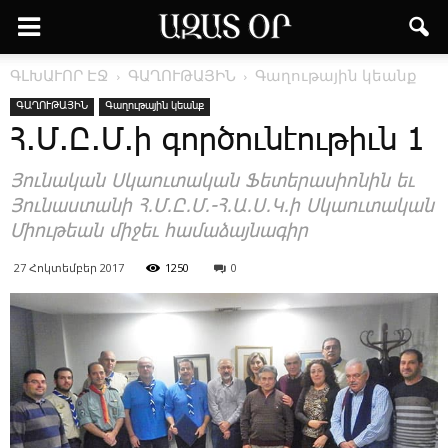
ԳԼԽԱՒՈՐ ԷՋ
ԳԱՂՈՒԹԱՅԻՆ
Գաղութային կեանք
ԳԱՂՈՒԹԱՅԻՆ
Գաղութային կեանք
Հ.Մ.Ը.Մ.ի գործունէութիւն 1
Յունական Սկաուտական Ֆետերասիոնին եւ
Յունաստանի Հ․Մ․Ը․Մ․-Հ․Ա․Ս․Կ․ի Սկաուտական
Միութեան միջեւ համաձայնագիր
27 Հոկտեմբեր 2017
1250
0