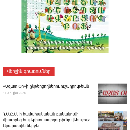
Վերջին գրառումներ
«Ազատ Օր»ի ընթերցողներու ուշադրութեան
31 Հուլիս 2026
Հ.Մ.Ը.Մ.-ի համահայկական բանակումը
միաւորեց հայ երիտասարդութիւնը վեհաշուք
Արարատին ներքեւ