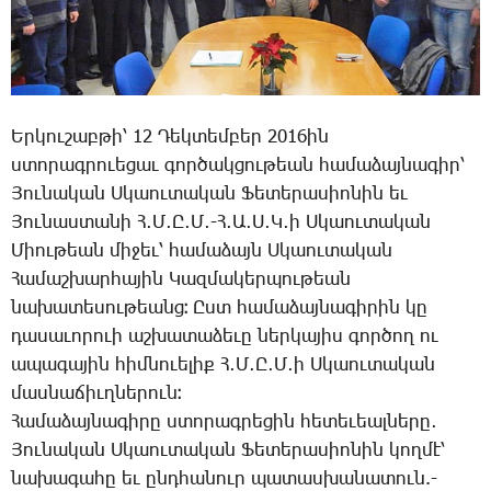
Եր­կու­շաբ­թի՝ 12 ­Դեկ­տեմ­բեր 2016ին
ստո­րագ­րո­ւե­ցաւ գոր­ծակ­ցու­թեան հա­մա­ձայ­նա­գիր՝
­Յու­նա­կան Ս­կաու­տա­կան ­Ֆե­տե­րա­սիո­նին եւ
­Յու­նաս­տա­նի Հ․Մ․Ը․Մ․-Հ․Ա․Ս․Կ­․ի Ս­կաու­տա­կան
­Միու­թեան մի­ջեւ՝ հա­մա­ձայն Ս­կաու­տա­կան
­Հա­մաշ­խար­հա­յին ­Կազ­մա­կեր­պու­թեան
նա­խա­տե­սու­թեանց։ Ըստ հա­մա­ձայ­նա­գի­րին կը
դա­սա­ւո­րո­ւի աշ­խա­տա­ձե­ւը ներ­կա­յիս գոր­ծող ու
ա­պա­գա­յին հիմ­նո­ւե­լիք Հ․Մ․Ը․Մ­․ի Ս­կաու­տա­կան
մաս­նա­ճիւղ­նե­րուն։
­Հա­մա­ձայ­նա­գի­րը ստո­րագ­րե­ցին հե­տե­ւեալ­նե­րը․
­Յու­նա­կան Ս­կաու­տա­կան ­Ֆե­տե­րա­սիո­նին կող­մէ՝
նա­խա­գա­հը եւ ընդ­հա­նուր պա­տաս­խա­նա­տուն.-