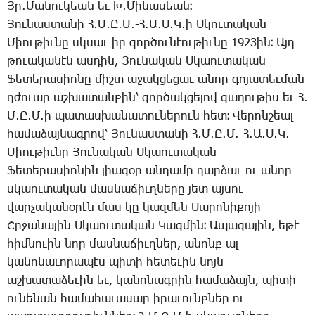
Յր․­Մա­նու­կեան եւ Խ․­Մի­նա­սեան։
­Յու­նաս­տա­նի Հ․Մ․Ը․Մ․-Հ․Ա․Ս․Կ­․ի Ս­կու­տա­կան
­Միու­թիւ­նը սկսաւ իր գոր­ծու­նէու­թիւ­նը 1923ին։ Այդ
թո­ւա­կա­նէն աս­դին, ­Յու­նա­կան Ս­կաու­տա­կան
­Ֆե­տե­րա­սիո­նը միշտ ա­ջակ­ցե­ցաւ ա­նոր գո­յա­տեւ­ման
դժո­ւար աշ­խա­տան­քին՝ գոր­ծակ­ցե­լով գա­ղու­թիս եւ Հ․
Մ․Ը․Մ­․ի պա­տաս­խա­նա­տու­նե­րուն հետ։ ­Վե­րոն­շեալ
հա­մա­ձայ­նագ­րով՝ ­Յու­նաս­տա­նի Հ․Մ․Ը․Մ․-Հ․Ա․Ս․Կ․
­Միու­թիւ­նը ­Յու­նա­կան Ս­կաու­տա­կան
­Ֆե­տե­րա­սիո­նին լիա­զօր ան­դա­մը դար­ձաւ ու ա­նոր
սկաու­տա­կան մաս­նա­ճիւղ­նե­րը յետ այ­սու
վար­չա­կա­նօ­րէն մաս կը կազ­մեն ­Սա­րո­նի­քո­յի
Շր­ջա­նա­յին Ս­կաու­տա­կան ­Կազ­մին։ Ա­պա­գա­յին, ե­թէ
հիմ­նո­ւին նոր մաս­նա­ճիւղ­ներ, ա­նոնք ալ
կա­նո­նա­ւո­րա­պէս պի­տի հե­տե­ւին նոյն
աշ­խա­տա­ձե­ւին եւ, կա­նո­նագ­րին հա­մա­ձայն, պի­տի
ու­նե­նան հա­մա­հա­ւա­սար ի­րա­ւունք­ներ ու