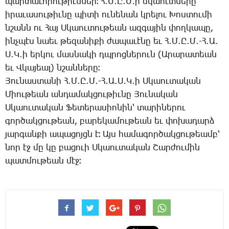
պար­տա­ւո­րու­թիւն­ներ։ Հ․Մ․Ը․Մ­․ի սկաուտ­նե­րը
ի­րա­ւա­սու­թիւ­նը պի­տի ու­նե­նան կրե­լու ­Խոս­տու­մի
նշանն ու ­Հայ Ս­կաու­տու­թեան ազ­գա­յին փող­կա­պը,
ինչ­պէս նաեւ թե­զա­նի­քի ժա­պա­ւէ­նը եւ Հ․Մ․Ը․Մ․-Հ․Ա․
Ս․Կ­․ի եր­կու մաս­նա­կի դպրոց­նե­րուն (Ա­րա­րա­տեան
եւ Վ­կա­յեալ) նշան­նե­րը։
­Յու­նաս­տա­նի Հ․Մ․Ը․Մ․-Հ․Ա․Ս․Կ­․ի Ս­կաու­տա­կան
­Միու­թեան ան­դա­մակ­ցու­թիւ­նը ­Յու­նա­կան
Ս­կաու­տա­կան ­Ֆե­տե­րա­սիո­նին՝ տա­րի­նե­րու
գոր­ծակ­ցու­թեան, բա­րե­կա­մու­թեան եւ փո­խա­դարձ
յար­գան­քի ա­պա­ցոյցն է։ Այս հա­մա­գոր­ծակ­ցու­թեամբ՝
նոր էջ մը կը բա­ցո­ւի Ս­կաու­տա­կան ­Շար­ժու­մին
պատ­մու­թեան մէջ։