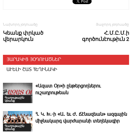
Նախորդ յօդուածը
Յաջորդ յօդուածը
Կեանք փրկած
Հ.Մ.Ը.Մ.ի
վերարկուն
գործունէութիւն 2
ՅԱՐԱԿԻՑ ՅՕԴՈՒԱԾՆԵՐ
ԱՒԵԼԻ ՇԱՏ ՀԵՂԻՆԱԿԻ
«Ազատ Օր»ի ընթերցողներու
ուշադրութեան
Գաղութային
կեանք
Հ. Կ. Խ.-ի «Ա. եւ Ժ. ­Ճէնազեան» ազգային
միջնակարգ վարժարանի տեղեկագիր
Գաղութային
կեանք