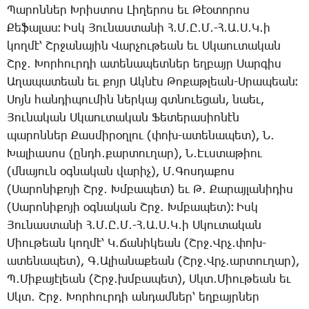
­Պա­րոն­ներ Խ­րիս­տոս ­Լի­ղե­րոս եւ ­Թէօ­տո­րոս
­Քե­ֆա­լաս։ Իսկ ­Յու­նաս­տա­նի Հ․Մ․Ը․Մ․-Հ․Ա․Ս․Կ­․ի
կող­մէ՝ Շր­ջա­նա­յին ­Վար­չու­թեան եւ Ս­կաու­տա­կան
Շրջ․ ­Խոր­հուր­դի ա­տե­նա­պետ­ներ եղ­բայր ­Սար­գիս
Ա­ղա­պա­տեան եւ քոյր Ակ­նէս ­Թո­քաթ­լեան-Ս­րա­պեան։
­Սոյն հան­դի­պու­մին ներ­կայ գտնո­ւե­ցան, նաեւ,
­Յու­նա­կան Ս­կաու­տա­կան ­Ֆե­տե­րա­սիո­նէն
պա­րոն­ներ ­Քաս­մի­րօղ­լու (փոխ-ա­տե­նա­պետ), Ն․
­Խա­լիա­սոս (ընդհ․­քար­տու­ղար), Ն․Էւս­տա­թիու
(մնա­յուն օգ­նա­կան վա­րիչ), Մ․­Գոս­դա­քոս
(­Սա­րո­նի­քո­յի Շրջ․ Խմ­բա­պետ) եւ Թ․ ­Քա­րայ­լա­նի­դիս
(­Սա­րո­նի­քո­յի օգ­նա­կան Շրջ․ Խմ­բա­պետ)։ Իսկ
­Յու­նաս­տա­նի Հ․Մ․Ը․Մ․-Հ․Ա․Ս․Կ­․ի Ս­կու­տա­կան
­Միու­թեան կող­մէ՝ Կ․­Ճա­նի­կեան (Շրջ․Վրչ․­փոխ-
ա­տե­նա­պետ), Գ․Ա­լիա­նա­քեան (Շրջ․Վրչ­․ար­տու­ղար),
Պ․­Մի­քա­յէ­լեան (Շրջ․խմ­բա­պետ), Սկտ․­Միու­թեան եւ
Սկտ․ Շրջ․ ­Խոր­հուր­դի ան­դամ­ներ՝ եղ­բայր­ներ