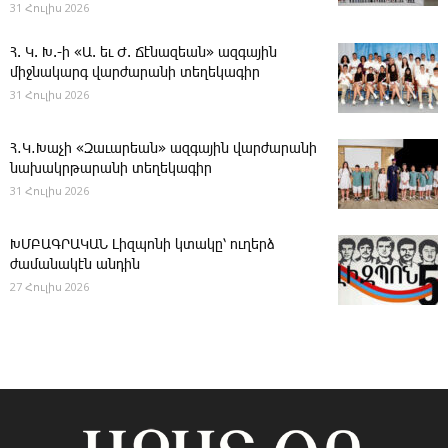
31 Հուլիս 2026
Հ. Կ. Խ.-ի «Ա. եւ Ժ. ­Ճէնազեան» ազգային
միջնակարգ վարժարանի տեղեկագիր
31 Հուլիս 2026
Հ․Կ․Խաչի «Զաւարեան» ազգային վարժարանի
նախակրթարանի տեղեկագիր
31 Հուլիս 2026
ԽՄԲԱԳՐԱԿԱՆ ­Լիզպոնի կտակը՝ ուղերձ
ժամանակէն անդին
27 Հուլիս 2026