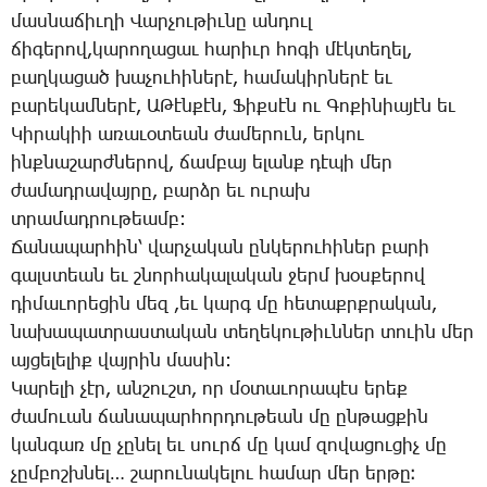
մաս­նա­ճիւ­ղի ­Վար­չու­թիւ­նը ան­դուլ
ճի­գե­րով,կա­րո­ղա­ցաւ հա­րիւր հո­գի մէկ­տե­ղել,
բաղ­կա­ցած խա­չու­հի­նե­րէ, հա­մա­կիր­նե­րէ եւ
բա­րե­կամ­նե­րէ, Ա­Թէն­քէն, ­Ֆիք­սէն ու ­Գո­քի­նիա­յէն եւ
­Կի­րա­կիի ա­ռա­ւօ­տեան ժա­մե­րուն, եր­կու
ինք­նա­շարժ­նե­րով, ճամ­բայ ե­լանք դէ­պի մեր
ժա­մադ­րա­վայ­րը, բարձր եւ ու­րախ
տրա­մադ­րու­թեամբ:
­Ճա­նա­պար­հին՝ վար­չա­կան ըն­կե­րու­հի­ներ բա­րի
գալս­տեան եւ շնոր­հա­կա­լա­կան ջերմ խօս­քե­րով
դի­մա­ւո­րե­ցին մեզ ,եւ կարգ մը հե­տաքրք­րա­կան,
նա­խա­պատ­րաս­տա­կան տե­ղե­կու­թիւն­ներ տո­ւին մեր
այ­ցե­լե­լիք վայ­րին մա­սին:
­Կա­րե­լի չէր, ան­շուշտ, որ մօ­տա­ւո­րա­պէս ե­րեք
ժա­մո­ւան ճա­նա­պար­հոր­դու­թեան մը ըն­թաց­քին
կան­գառ մը չը­նել եւ սուրճ մը կամ զո­վա­ցու­ցիչ մը
չըմ­բոշխ­նել… շա­րու­նա­կե­լու հա­մար մեր եր­թը։