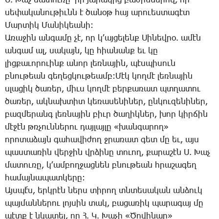
Ս. ­Խաչ մա­տու­ռը՝ իր յա­րա­կից բա­ժին­նե­րով, որ
սե­փա­կա­նու­թիւնն է ծա­նօթ հայ ա­րո­ւես­տա­գէտ
­Մար­տիկ ­Մա­նի­կեա­նի:
Ա­ռա­ջին ան­գա­մը չէ, որ կ­՚այ­ցե­լենք ­Սի­նեվ­րօ. ա­մէն
ան­գամ ալ, սա­կայն, կը հիա­նանք եւ կը
լից­քա­ւո­րո­ւինք ա­նոր լեռ­նա­յին, պէս­պի­սուն
բնու­թեան գե­ղեց­կու­թեամբ:­Մէկ կող­մէ լեռ­նա­յին
սլա­ցիկ ծա­ռեր, միւս կող­մէ բեր­քա­ռատ պտղա­տու
ծա­ռեր, ակ­նախ­տիտ կե­ռա­սե­նի­ներ, ըն­կու­զե­նի­ներ,
բազ­մե­րանգ լեռ­նա­յին բիւր ծա­ղիկ­ներ, խոր կիր­ճին
մէ­ջէն թռչուն­նե­րու դայ­լայ­լը «խան­գա­րող»
ո­րո­տա­ձայն գա­հա­վի­ժող ջրա­ռատ գետ մը եւ, այս
պաս­տա­ռին վեր­ջին վրձի­նը տո­ւող, քա­րա­շէն Ս. ­Խաչ
մա­տու­ռը, կ­՚ամ­բող­ջաց­նեն բնու­թեան հրա­շա­գեղ
հա­մայ­նա­պատ­կե­րը:
Այս­պէ՛ս, երկ­րէն ներս տի­րող տնտե­սա­կան ան­ձուկ
պայ­ման­նե­րու լոյ­սին տակ, բա­ցա­ռիկ պա­րա­գայ մը
պէտք է նկա­տել, որ Հ. Կ. ­Խա­չի «­Ծո­վի­նար»