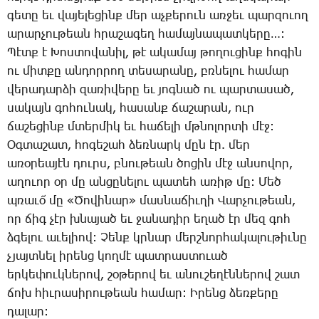
գե­տը եւ վա­յե­լե­ցինք մեր աչ­քե­րուն առ­ջեւ պար­զո­ւող
ա­րար­չու­թեան հրա­շա­գեղ հա­մայ­նա­պատ­կե­րը…:
­Պէտք է ­Խոս­տո­վա­նիլ, թէ ա­կա­մայ թո­ղու­ցինք հո­գին
ու միտ­քը ան­դոր­րող տե­սա­րա­նը, բռնե­լու հա­մար
վե­րա­դար­ձի զա­ռի­վե­րը եւ յոգ­նած ու պար­տա­սած,
սա­կայն գո­հու­նակ, հա­սանք ճա­շա­րան, ուր
ճա­շե­ցինք մտեր­միկ եւ հա­ճե­լի մթնո­լոր­տի մէջ:
Օգ­տա­շատ, հո­գե­շահ ձեռ­նարկ մըն էր. մեր
ա­ռօ­րեա­յէն դուրս, բնու­թեան ծո­ցին մէջ ան­սո­վոր,
ա­ղո­ւոր օր մը ան­ցը­նե­լու պա­տեհ ա­ռիթ մը: ­Մեծ
պռա­ւօ՜ մը «­Ծո­վի­նար» մաս­նա­ճիւ­ղի ­Վար­չու­թեան,
որ ճիգ չէր խնա­յած եւ ջա­նա­դիր ե­ղած էր մեզ գոհ
ձգե­լու ա­ւե­լիով: ­Չենք կրնար մերշ­նոր­հա­կա­լու­թիւ­նը
չյայտ­նել ի­րենց կող­մէ պատ­րաս­տո­ւած
եր­կե­փուկ­նե­րով, շօ­թե­րով եւ ա­նու­շե­ղէն­նե­րով շատ
ճոխ հիւ­րա­սի­րու­թեան հա­մար: Ի­րենց ձեռ­քե­րը
դա­լար: