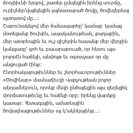
ճող­փիւ­նի եր­գով, շա­տեր ըմ­պե­ցին ի­րենց սուր­ճը,
ու­րիշ­ներ՝­վա­յե­լե­ցին լայ­նա­տա­րած ծո­վը, ծո­վե­զե­րեայ
պտոյ­տով մը…:
­Շա­րու­նա­կե­լով մեր ճա­նա­պար­հը՝ կա­մաց- կա­մաց
մօ­տե­ցանք ծու­խին, ա­պա­կա­նու­թեան, քա­ղա­քին,
մեր ա­ռօ­րեա­յին եւ ուշ գի­շե­րին հա­սանք մեր վեր­ջին
կան­գա­ռը՝ գոհ եւ բա­ւա­րա­րո­ւած, որ հե­ռու այս
բո­լո­րէն հա­ճե­լի, ան­փոյթ եւ օգ­տա­շատ օր մը
ան­ցու­ցած էինք:
Շ­նոր­հա­կա­լու­թիւն­ներ եւ շնոր­հա­ւո­րու­թիւն­ներ
«­Ծո­վի­նար» մաս­նա­ճիւ­ղի ­Վար­չու­թեան բո­լոր
ան­դամ­նե­րուն, ո­րոնք մե­զի ըն­ծա­յե­ցին այս գե­ղե­ցիկ
փոր­ձա­ռու­թիւ­նը եւ հա­ճե­լի օ­րը: ի­րենց վարձ­քը
կա­տար: ­Հե­տա­գա­յին, ա­մառ­նա­յին
ծո­վագ­նա­ցու­թիւն­ներ ալ կ­՚ակն­կա­լենք…: