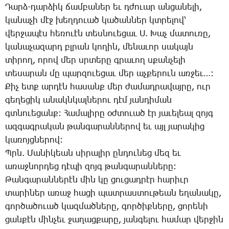
­Դարձ-դար­ձիկ ճամ­բա­ներ եւ դժո­ւար ան­ցա­նե­լի,
կա­նա­չի մէջ խեղ­դո­ւած կա­ծան­ներ կտրե­լով՝
վեր­ջա­պէս հե­ռո­ւէն տես­նո­ւե­ցաւ Ս. ­Խաչ մա­տու­ռը,
կա­նա­չա­զարդ բլրան կո­ղին, մե­նա­ւոր սա­կայն
տի­րող, ո­րով մեր սրտե­րը գրա­ւող սքան­չե­լի
տե­սա­րան մը պար­զո­ւե­ցաւ մեր աչ­քե­րուն առ­ջեւ…:
­Քիչ ետք ար­դէն հա­սանք մեր ժա­մադ­րա­վայ­րը, ուր
գե­ղե­ցիկ ա­նակն­կալ­նե­րու դէմ յան­դի­ման
գտնո­ւե­ցանք: ­Հա­մա­լի­րը օժ­տո­ւած էր յա­ւե­լեալ զոյգ
ազ­գագ­րա­կան թան­գա­րան­նե­րով եւ այլ յա­րա­կից
կա­ռոյց­նե­րով:
Պրն. ­Մա­նի­կեան սի­րա­լիր ըն­դու­նեց մեզ եւ
ա­ռաջ­նոր­դեց դէ­պի զոյգ թան­գա­րան­նե­րը:
­Թան­գա­րան­նե­րէն մին կը ցու­ցադ­րէր հա­րիւր
տա­րի­ներ ա­ռաջ հա­ցի պատ­րաս­տու­թեան ե­ղա­նա­կը,
գոր­ծա­ծո­ւած կազ­մած­նե­րը, գոր­ծիք­նե­րը, ցո­րե­նի
ցան­քէն մին­չեւ ջա­ղաց­քա­րը, յան­գե­լու հա­մար վեր­ջին