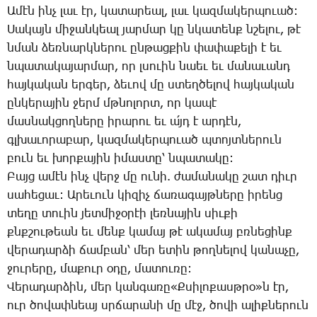
Ա­մէն ինչ լաւ էր, կա­տա­րեալ, լաւ կազ­մա­կեր­պո­ւած:
­Սա­կայն մի­ջան­կեալ յար­մար կը նկա­տենք նշե­լու, թէ
նման ձեռ­նարկ­նե­րու ըն­թաց­քին փա­փա­քե­լի է եւ
նպա­տա­կա­յար­մար, որ լսո­ւին նաեւ եւ մա­նա­ւանդ
հայ­կա­կան եր­գեր, ձե­ւով մը ստեղ­ծե­լով հայ­կա­կան
ըն­կե­րա­յին ջերմ մթնո­լորտ, որ կա­պէ
մաս­նակ­ցող­նե­րը ի­րա­րու եւ ա՛յդ է ար­դէն,
գլխա­ւո­րա­բար, կազ­մա­կեր­պո­ւած պտոյտ­նե­րուն
բուն եւ խոր­քա­յին ի­մաս­տը՝ նպա­տա­կը:
­Բայց ա­մէն ինչ վերջ մը ու­նի. ժա­մա­նա­կը շատ դիւր
սա­հե­ցաւ: Ա­րե­ւուն կի­զիչ ճա­ռա­գայթ­նե­րը ի­րենց
տե­ղը տո­ւին յետ­մի­ջօ­րէի լեռ­նա­յին սիւ­քի
քնքշու­թեան եւ մենք կա­մայ թէ ա­կա­մայ բռնե­ցինք
վե­րա­դար­ձի ճամ­բան՝ մեր ե­տին թող­նե­լով կա­նա­չը,
ջու­րե­րը, մա­քուր օ­դը, մա­տու­ռը:
­Վե­րա­դար­ձին, մեր կան­գա­ռը«Ք­սի­լո­քասթ­րօ»ն­ էր,
ուր ծո­վափ­նեայ սրճա­րա­նի մը մէջ, ծո­վի ա­լիք­նե­րուն