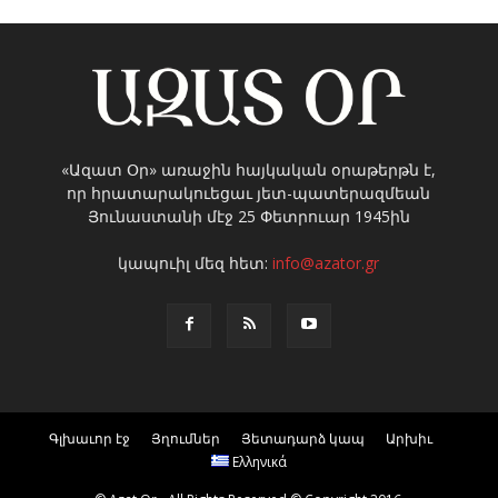
«Ազատ Օր» առաջին հայկական օրաթերթն է,
որ հրատարակուեցաւ յետ-պատերազմեան
Յունաստանի մէջ 25 Փետրուար 1945ին
կապուիլ մեզ հետ:
info@azator.gr
Գլխաւոր էջ
Յղումներ
Յետադարձ կապ
Արխիւ
Ελληνικά