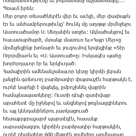
հնա­րամ­տու­թիւ­նը եւ յոգ­նա­տանջ աշ­խա­տան­քը…:
Պ­ռա­ւօ՜ ի­րեն:
­Մեր բո­լոր տե­սած­նե­րէն վեր եւ ա­ւե­լի, մեր փա­փաքն
էր եւ ան­համ­բե­րու­թիւ­նը՝ ծունկ մը ա­ղօթք մրմնջե­լու
Աս­տո­ւա­ծա­մօր Ս. ­Սե­ղա­նին առ­ջեւ: Ակ­նա­ծան­քով եւ
հա­ւա­տար­ծարծ, մտանք մա­տուռ եւ«­Հայր ­Մեր»ը
մրմնջե­ցինք խո­նարհ եւ յու­զու­մով եր­գե­ցինք «­Տէր
Ո­ղոր­միա»ն­ եւ «Ս. Աս­տո­ւած»ը: Իս­կա­պէս պա­հը
խորհր­դա­ւոր էր եւ եր­կիւ­ղած:
­Հա­մա­լի­րին ա­մե­նան­շա­նա­ւոր կէ­տը կիր­ճի լե­րան
լան­ջին գտնո­ւող բարձ­րա­դիր փայ­տա­շէն հար­թակն է,
ուր­կէ կա­րե­լի է վա­յե­լել, ըմ­բոշխ­նել վայ­րին
հա­մայ­նա­պատ­կե­րը: Ուս­տի դէ­պի զա­ռի­վայր
ա­րա­հե­տէ մը իջ­նե­լով եւ անց­նե­լով թռչնազ­գի­նե­րու
եւ այլ կեն­դա­նի­նե­րու յատ­կա­ցո­ւած
հե­տաքրք­րա­շարժ պար­տէ­զէն, հա­սանք
սար­սա­փազ­դու կիր­ճին բարձ­րա­դիր հար­թա­կին,
ուր­կէ դի­տե­ցինք 600 մեթ­րէն ջրվի­ժող աղմ­կա­րար