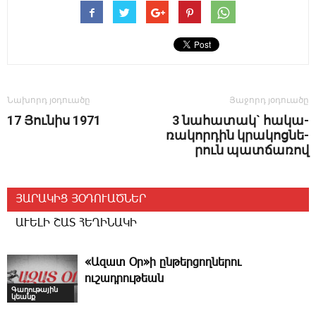
Նախորդ յօդուածը
Յաջորդ յօդուածը
17 ­Յու­նիս 1971
3 նա­հա­տակ` հա­կա­
ռա­կոր­դին կրա­կոց­նե­
րուն պատ­ճա­ռով
ՅԱՐԱԿԻՑ ՅՕԴՈՒԱԾՆԵՐ
ԱՒԵԼԻ ՇԱՏ ՀԵՂԻՆԱԿԻ
«Ազատ Օր»ի ընթերցողներու
ուշադրութեան
Գաղութային
կեանք