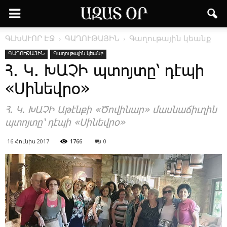
ԳԼԽԱՒՈՐ ԷՋ
ԳԱՂՈՒԹԱՅԻՆ
Գաղութային կեանք
ԳԱՂՈՒԹԱՅԻՆ
Գաղութային կեանք
Հ. Կ. ԽԱՉԻ պտոյտը՝ դէպի
«Սինեվրօ»
Հ. Կ. ԽԱՉԻ Աթէնքի «Ծովինար» մասնաճիւղին
պտոյտը՝ դէպի «Սինեվրօ»
16 Հունիս 2017
1766
0