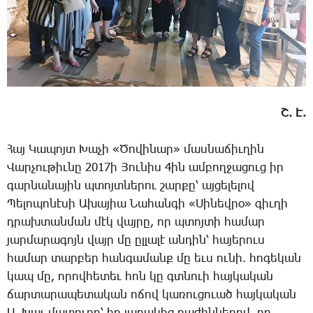
Շ. Է.
Հայ ­Կա­պոյտ ­Խա­չի «­Ծո­վի­նար» մաս­նա­ճիւ­ղին
­Վար­չու­թիւ­նը 2017ի ­Յու­նիս 4ին ամ­բող­ջա­ցուց իր
գար­նա­նա­յին պտոյտ­նե­րու շար­քը՝ այ­ցե­լե­լով
­Պե­լո­պո­նէ­սի Ա­խա­յիա ­Նա­հան­գի «­Սի­նեվ­րօ» գիւ­ղի
դրախ­տան­ման մէկ վայ­րը, որ պտոյ­տի հա­մար
յար­մա­րա­գոյն վայր մը ըլ­լա­լէ ան­դին՝ հա­յե­րուս
հա­մար տար­բեր հան­գա­մանք մը եւս ու­նի. հո­գե­կան
կապ մը, ո­րով­հե­տեւ հոն կը գտնո­ւի հայ­կա­կան
ճար­տա­րա­պե­տա­կան ո­ճով կա­ռու­ցո­ւած հայ­կա­կան