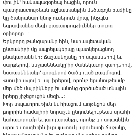
փու­լին՝ հա­նա­պա­զօ­րեայ հա­ցին, ո­րուն
պատ­րաս­տու­թեան աշ­խա­տան­քին մե­ծա­գոյն բա­ժի­նը
կը ծան­րա­նար կնոջ ու­սե­րուն վրայ, ինչ­պէս
եզ­րա­փա­կեց մե­զի բա­ցատ­րու­թիւն­ներ տո­ւող
օ­րիոր­դը…:
Երկ­րորդ թան­գա­րա­նը հին, նա­հա­պե­տա­կան
ըն­տա­նի­քի մը ապ­րե­լա­կեր­պը պատ­կե­րաց­նող
բնա­կա­րանն էր: ­Ճա­շա­սե­ղա­նը իր սպաս­նե­րով եւ
սար­քե­րով. ննջա­սե­նեա­կը­՝իր ժա­նե­կա­ւոր զար­դե­րով.
նստա­սե­նեա­կը՝ գոր­գե­րով ծած­կո­ւած բազ­մո­ցով.
«սուփ­րա»յով եւ այլ ի­րե­րով, ո­րոնք ե­րա­նու­թեամբ
մեր մեծ մայ­րիկ­նե­րը եւ ա­նոնց գոր­ծա­ծած տնա­յին
ի­րե­րը յի­շե­ցու­ցին մե­զի…:
­Խոր տպա­ւո­րու­թիւն եւ հիա­ցում առ­թե­ցին մեր
բո­լո­րին հա­մա­լի­րի նո­րա­շէն ըն­դու­նե­լու­թեան սրա­հի
կա­հա­ւո­րու­մը եւ յար­դա­րան­քը, ո­րոնք կը ցո­լաց­նէին
ա­րո­ւես­տա­գէ­տին իւ­րա­յա­տուկ ա­րո­ւես­տի ճա­շա­կը,