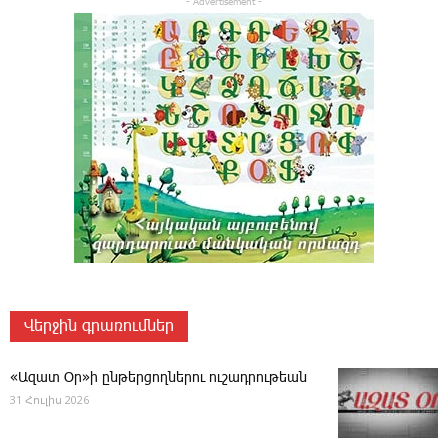
- Advertisement -
Վերջին գրառումներ
«Ազատ Օր»ի ընթերցողներու ուշադրութեան
31 Հուլիս 2026