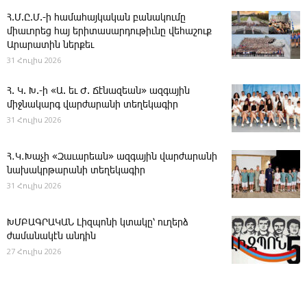
Հ.Մ.Ը.Մ.-ի համահայկական բանակումը
միաւորեց հայ երիտասարդութիւնը վեհաշուք
Արարատին ներքեւ
31 Հուլիս 2026
Հ. Կ. Խ.-ի «Ա. եւ Ժ. ­Ճէնազեան» ազգային
միջնակարգ վարժարանի տեղեկագիր
31 Հուլիս 2026
Հ․Կ․Խաչի «Զաւարեան» ազգային վարժարանի
նախակրթարանի տեղեկագիր
31 Հուլիս 2026
ԽՄԲԱԳՐԱԿԱՆ ­Լիզպոնի կտակը՝ ուղերձ
ժամանակէն անդին
27 Հուլիս 2026