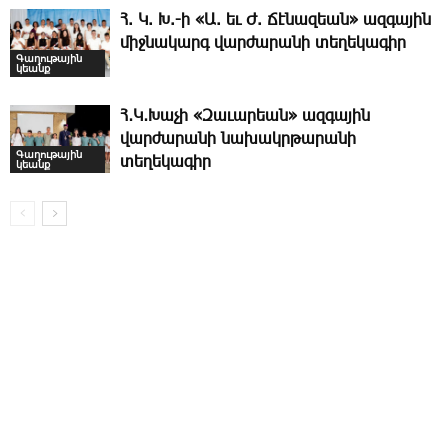
Հ. Կ. Խ.-ի «Ա. եւ Ժ. ­Ճէնազեան» ազգային
միջնակարգ վարժարանի տեղեկագիր
Գաղութային
կեանք
Հ․Կ․Խաչի «Զաւարեան» ազգային
վարժարանի նախակրթարանի
Գաղութային
տեղեկագիր
կեանք