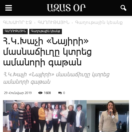
ԳԼԽԱՒՈՐ ԷՋ
ԳԱՂՈՒԹԱՅԻՆ
Գաղութային կեանք
ԳԱՂՈՒԹԱՅԻՆ
Գաղութային կեանք
Հ.Կ.Խաչի «Նայիրի»
մասնաճիւղը կտրեց
ամանորի գաթան
Հ.Կ.Խաչի «Նայիրի» մասնաճիւղը կտրեց
ամանորի գաթան
29 Հունվար 2019
1608
0