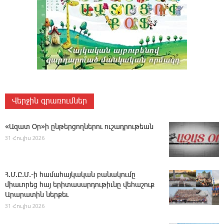
Վերջին գրառումներ
«Ազատ Օր»ի ընթերցողներու ուշադրութեան
31 Հուլիս 2026
Հ.Մ.Ը.Մ.-ի համահայկական բանակումը
միաւորեց հայ երիտասարդութիւնը վեհաշուք
Արարատին ներքեւ
31 Հուլիս 2026