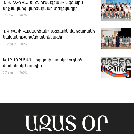
Հ. Կ. Խ.-ի «Ա. եւ Ժ. ­Ճէնազեան» ազգային
միջնակարգ վարժարանի տեղեկագիր
31 Հուլիս 2026
Հ․Կ․Խաչի «Զաւարեան» ազգային վարժարանի
նախակրթարանի տեղեկագիր
31 Հուլիս 2026
ԽՄԲԱԳՐԱԿԱՆ ­Լիզպոնի կտակը՝ ուղերձ
ժամանակէն անդին
27 Հուլիս 2026