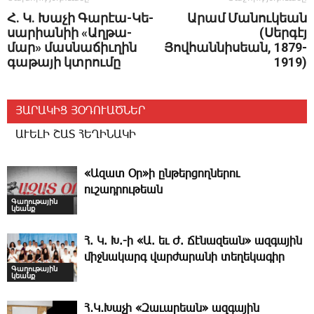
Հ. Կ. Խա­չի Գա­րէա-­Կե­
Արամ Մանուկեան
սա­րիա­նիի «Աղ­թա­
(Սերգէյ
մար» մաս­նա­ճիւ­ղին
Յովհաննիսեան, 1879-
գա­թա­յի կտրու­մը
1919)
ՅԱՐԱԿԻՑ ՅՕԴՈՒԱԾՆԵՐ
ԱՒԵԼԻ ՇԱՏ ՀԵՂԻՆԱԿԻ
«Ազատ Օր»ի ընթերցողներու
ուշադրութեան
Գաղութային
կեանք
Հ. Կ. Խ.-ի «Ա. եւ Ժ. ­Ճէնազեան» ազգային
միջնակարգ վարժարանի տեղեկագիր
Գաղութային
կեանք
Հ․Կ․Խաչի «Զաւարեան» ազգային