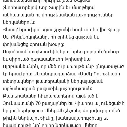
ա­տե­նա­պե­տու­հի Կիւ­րիւն­լեան Մայ­տա՝
շնոր­հա­ւո­րե­լով Նոր Տա­րին եւ մաղ­թե­լով
ան­հա­տա­կան ու միու­թե­նա­կան յա­ջո­ղու­թիւն­ներ
ներ­կա­նե­րուն։
Յե­տոյ՝ հրա­ւի­րո­ւե­ցաւ շրջա­նի հո­գե­ւոր հո­վիւ Հ­րայր
Աւ. Քհնյ.­Նի­կո­լեանը, որ օրհ­նեց գա­թան եւ
փո­խան­ցեց օ­րո­ւան խօս­քը։
Ա­պա՝ ա­տե­նա­պե­տու­հին հրա­ւի­րեց բո­լո­րին ծա­նօթ
եւ սի­րո­ւած դե­րա­սա­նու­հի Խ­րիս­տի­նա
Ա­լեք­սա­նեա­նին, որ մեծ ու­րա­խու­թեանբ ըն­դա­ռա­ջած
էր հրա­ւէ­րին։ Ան անդ­րա­դար­ձաւ «Ան­ժէլ Քուր­թեա­նի
տետ­րակ­ներ» թա­տե­րա­կա­նի ներ­կա­յաց­ման
ար­ձա­նագ­րած բա­ցա­ռիկ յա­ջո­ղու­թեան։
Թա­տե­րա­կա­նը հիւ­րա­խա­ղե­րով այ­ցե­լած է
Յու­նաս­տա­նի 70 քա­ղաք­ներ եւ Կիպ­րոս ալ ու­նե­ցած է
եր­կու ներ­կա­յա­ցում­ներ։Ան շեշ­տեց ժո­ղո­վուր­դի մեծ
թի­ւին ներ­կա­յու­թիւ­նը, խան­դա­վա­ռու­թիւ­նը եւ
հպար­տու­թիւ­նը՝ բո­լոր ներ­կա­յա­ցում­նե­րու