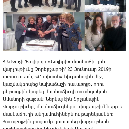
Հ.Կ.­Խա­չի Ֆա­լի­րո­յի «­Նա­յի­րի» մաս­նա­ճիւ­ղին
վար­չու­թիւ­նը Չո­րեք­շաբ­թի՝ 23 Յու­նո­ւար 2019ի
ա­ռա­ւօ­տեան, «­Բո­սի­տոն» հիւ­րա­նո­ցին մէջ,
կազ­մա­կեր­պեց նա­խա­ճա­շի հա­ւա­քոյթ, ո­րու
ըն­թաց­քին կտրեց մաս­նա­ճիւ­ղի ա­ւան­դա­կան
Ա­մա­նո­րի գա­թան։ Ներ­կայ էին Շր­ջա­նա­յին
Վար­չու­թիւ­նը, մաս­նա­ճիւղ­նե­րու վար­չու­թիւն­նե­րը եւ
մաս­նա­ճիւ­ղի ան­դա­մու­հի­ներն ու բա­րե­կամ­ներ։
Հա­ւա­քոյ­թին բա­ցու­մը կա­տա­րեց վար­չու­թեան