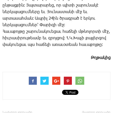
ըն­թաց­քին։ Յայ­տա­րա­րեց, որ պի­տի շա­րու­նա­կէ
ներ­կա­յա­ցում­նե­րը եւ Յու­նաս­տա­նի մէջ եւ
ար­տա­սահ­ման։ Ապ­րիլ 24ին ծրագ­րած է եր­կու
ներ­կա­յա­ցում­ներ՝ Փա­րի­զի մէջ։
Հա­ւա­քոյ­թը շա­րու­նա­կո­ւե­ցաւ հա­ճե­լի մթնո­լոր­տի մէջ,
հիւ­րա­սի­րու­թեամբ եւ զրոյ­ցով։ Հ.Կ.­Խա­չի քայ­լեր­գով
փա­կո­ւե­ցաւ այս հա­ճե­լի ա­ռա­ւօ­տեան հա­ւա­քոյ­թը։
Թղ­թա­կից
Նախորդ յօդուածը
Յաջորդ յօդուածը