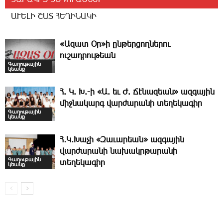
ԱՒԵԼԻ ՇԱՏ ՀԵՂԻՆԱԿԻ
«Ազատ Օր»ի ընթերցողներու
ուշադրութեան
Գաղութային
կեանք
Հ. Կ. Խ.-ի «Ա. եւ Ժ. ­Ճէնազեան» ազգային
միջնակարգ վարժարանի տեղեկագիր
Գաղութային
կեանք
Հ․Կ․Խաչի «Զաւարեան» ազգային
վարժարանի նախակրթարանի
Գաղութային
տեղեկագիր
կեանք