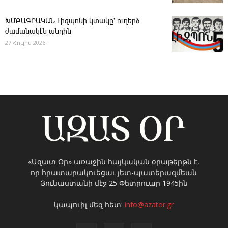
ԽՄԲԱԳՐԱԿԱՆ ­Լիզպոնի կտակը՝ ուղերձ
ժամանակէն անդին
27 Հուլիս 2026
«Ազատ Օր» առաջին հայկական օրաթերթն է,
որ հրատարակուեցաւ յետ-պատերազմեան
Յունաստանի մէջ 25 Փետրուար 1945ին
կապուիլ մեզ հետ:
info@azator.gr