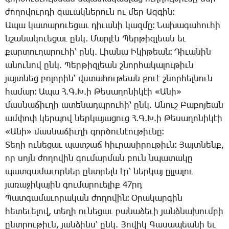
ժո­ղո­վուր­դի զա­ւակ­նե­րուն ու մեր Ազ­գին։
Ա­պա կա­տա­րո­ւե­ցաւ դի­ւա­նի կազ­մը։ ­Նա­խա­գա­հու­հի
նշա­նա­կո­ւե­ցաւ ընկ. ­Մար­լէն ­Պեր­թիզ­լեան եւ
քար­տու­ղա­րու­հի՝ ընկ. ­Լիա­նա Ի­կի­թեան։ ­Դի­ւա­նին
ա­նու­նով ընկ. ­Պեր­թիզ­լեան շնոր­հա­կա­լու­թիւն
յայտ­նեց բո­լո­րին՝ վստա­հու­թեան քո­ւէ շնոր­հել­նուն
հա­մար։ Ա­պա Հ.Գ.Խ.ի ­Թե­սա­ղո­նի­կէի «Ա­նի»
մաս­նա­ճիւ­ղի ա­տե­նադպ­րու­հի՝ ընկ. Ա­նուշ ­Բա­բո­յեան
ամ­փոփ կեր­պով ներ­կա­յա­ցուց Հ.Գ.Խ.ի ­Թե­սա­ղո­նի­կէի
«Ա­նի» մաս­նա­ճիւ­ղի գոր­ծու­նէու­թիւ­նը։
­Տե­ղի ու­նե­ցաւ պատ­շաճ հիւ­րա­սի­րու­թիւն։ ­Յայտ­նենք,
որ սոյն ժո­ղո­վին գու­մար­ման բուն նպա­տա­կը
պատ­գա­մա­ւոր­ներ ընտ­րելն էր՝ ներ­կայ ըլ­լա­լու
յա­ռա­ջի­կա­յին գու­մա­րո­ւե­լիք 47րդ
­Պատ­գա­մա­ւո­րա­կան ժո­ղո­վին։ Օ­րա­կար­գին
հե­տե­ւե­լով, տե­ղի ու­նե­ցաւ բա­նա­ձե­ւի յանձ­նա­խում­բի
ընտ­րու­թիւն, յան­ձինս՝ ընկ. ­Յո­վիկ ­Գա­սա­պեա­նի եւ