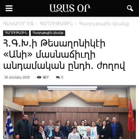
ԳԼԽԱՒՈՐ ԷՋ
ԳԱՂՈՒԹԱՅԻՆ
Գաղութային կեանք
ԳԱՂՈՒԹԱՅԻՆ
Գաղութային կեանք
Հ.Գ.Խ.ի Թեսաղոնիկէի
«Անի» մասնաճիւղի
անդամական ընդհ. ժողով
30 Հունիս 2020
607
0