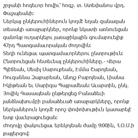
շրջա­նի հո­գե­ւոր հո­վիւ՝ հոգշ. տ. Ս­տե­փա­նոս վրդ.
­Փա­շա­յեա­նի։
­Ներ­կայ ըն­կե­րու­հի­նե­րուն կող­մէ ե­ղան զա­նա­զան
տե­սա­կի ա­ռա­ջարկ­ներ, ո­րոնք նկա­տի առ­նո­ւե­ցան
զա­նոնք ու­ղար­կե­լու յա­ռա­ջի­կա­յին գու­մա­րո­ւե­լիք
47րդ ­Պատ­գա­մա­ւո­րա­կան ժո­ղո­վին։
­Տե­ղի ու­նե­ցաւ պատ­գա­մա­ւոր­նե­րու ընտ­րու­թիւն։
Ընտ­րո­ւե­ցան հե­տե­ւեալ ըն­կե­րու­հի­նե­րը.- ­Վե­րա
Պ­լէ­ճեան, ­Սե­սիլ ­Մա­րու­քեան, Էմ­մա ­Շա­րո­յեան,
­Ռու­զան­նա ­Զա­քա­րեան, Ա­նոյշ ­Բա­բո­յեան, ­Լիա­նա
Ի­կի­թեան եւ ­Մա­րի­զա ­Պայ­րա­մեան։ Ա­ւար­տին, ընկ.
­Յո­վիկ ­Գա­սա­պեան ըն­թեր­ցեց ­Բա­նա­ձե­ւի
յանձնա­խում­բի բա­նա­ձե­ւած ա­ռա­ջարկ­նե­րը, ո­րոնք
ներ­կա­նե­րուն կող­մէ ո­րոշ փո­փո­խու­թիւն կա­տա­րե­լէ
ետք վա­ւե­րա­ցո­ւե­ցան։
­Ժո­ղո­վը փա­կո­ւե­ցաւ ե­րե­կո­յեան ժա­մը 9։00ին, Հ.Օ.Մ.ի
քայ­լեր­գով։