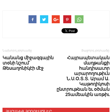
Նախորդ յօդուածը
Յաջորդ յօդուածը
Կանանց միջազգային
Հայրապետական
տօնի նշում՝
մաղթանքի
Թեսաղոնիկէի մէջ
հանդիսաւոր
արարողութիւն
Ն.Ս.Օ.Տ.Տ. Արամ Ա.
Կաթողիկոսի
ընտրութեան եւ օծման
25ամեակին առթիւ
ՅԱՐԱԿԻՑ ՅՕԴՈՒԱԾՆԵՐ