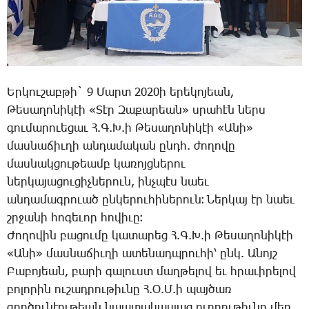
Եր­կու­շաբ­թի` 9 ­Մարտ 2020ի ե­րե­կո­յեան,
­Թե­սա­ղո­նի­կէի «­Տէր ­Զա­քա­րեան» սրա­հէն ներս
գու­մա­րո­ւե­ցաւ Հ.Գ.Խ.ի ­Թե­սա­ղո­նի­կէի «Ա­նի»
մաս­նա­ճիւ­ղի ան­դա­մա­կան ընդհ. ժո­ղո­վը
մաս­նակ­ցու­թեամբ կա­ռոյց­նե­րու
ներ­կա­յա­ցու­ցիչ­նե­րուն, ինչ­պէս նաեւ
ան­դա­մագրո­ւած ըն­կե­րու­հի­նե­րուն։ ­Ներ­կայ էր նաեւ
շրջա­նի հո­գե­ւոր հո­վի­ւը։
­Ժո­ղո­վին բա­ցու­մը կա­տա­րեց Հ.Գ.Խ.ի ­Թե­սա­ղո­նի­կէի
«Ա­նի» մաս­նա­ճիւ­ղի ա­տե­նադպրու­հի՝ ընկ. Ա­նոյշ
­Բա­բո­յեան, բա­րի գա­լուստ մաղ­թե­լով եւ հրա­ւի­րե­լով
բո­լո­րին ու­շադրու­թիւ­նը Հ.Օ.Մ.ի պայ­ծառ
գոր­ծու­նէու­թեան նպա­տա­կաս­լաց ուղ­ղու­թիւ­նը մեր