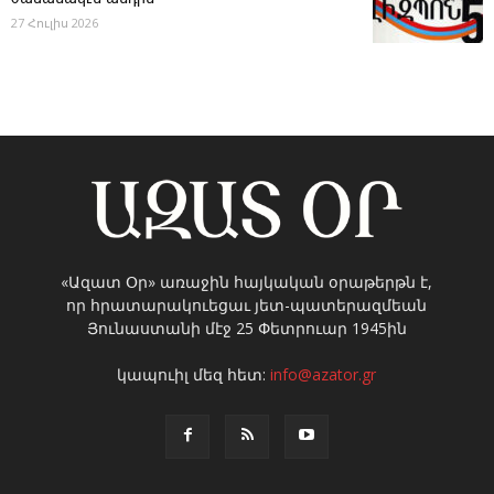
27 Հուլիս 2026
«Ազատ Օր» առաջին հայկական օրաթերթն է,
որ հրատարակուեցաւ յետ-պատերազմեան
Յունաստանի մէջ 25 Փետրուար 1945ին
կապուիլ մեզ հետ:
info@azator.gr