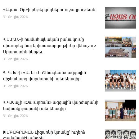
«Ազատ Օր»ի ընթերցողներու ուշադրութեան
31 Հուլիս 2026
Հ.Մ.Ը.Մ.-ի համահայկական բանակումը
միաւորեց հայ երիտասարդութիւնը վեհաշուք
Արարատին ներքեւ
31 Հուլիս 2026
Հ. Կ. Խ.-ի «Ա. եւ Ժ. ­Ճէնազեան» ազգային
միջնակարգ վարժարանի տեղեկագիր
31 Հուլիս 2026
Հ․Կ․Խաչի «Զաւարեան» ազգային վարժարանի
նախակրթարանի տեղեկագիր
31 Հուլիս 2026
ԽՄԲԱԳՐԱԿԱՆ ­Լիզպոնի կտակը՝ ուղերձ
ժամանակէն անդին