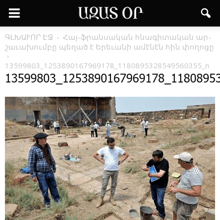
ԳԼԽԱՒՈՐ ԷՋ
Հայ-ֆ­­րան­սա­կան հ­­նա­գի­տա­կան ար­
շա­ւա­խում­բը պե­ղած է Ե­րե­ւա­նի ա­մէ­նէն ­հին ­փո­ղո­ցը
13599803_1253890167969178_1180895328549560355_n
13599803_1253890167969178_1180895