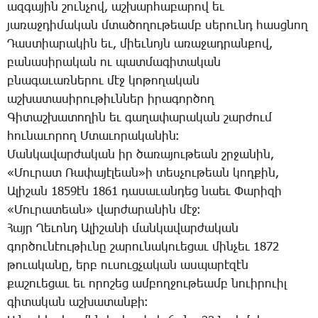
ազ­գա­յին շուն­չով, աշ­խար­հա­բա­րով եւ
յա­ռաջ­դի­մա­կան մտա­ծո­ղու­թեամբ սե­րունդ հասց­նող
­Դաս­տիա­րա­կին եւ, միեւ­նոյն ա­ռա­ջադ­րան­քով,
բա­նա­սի­րա­կան ու պատ­մա­գի­տա­կան
բնա­գա­ւառ­նե­րու մէջ կո­թո­ղա­կան
աշ­խա­տա­սի­րու­թիւն­ներ ի­րա­գոր­ծող
­Գի­տաշ­խա­տո­ղին եւ գա­ղա­փա­րա­կան շար­ժում
հու­նա­ւո­րող Մ­տա­ւո­րա­կա­նին։
­Ման­կա­վար­ժա­կան իր ծա­ռա­յու­թեան շրջա­նին,
«­Մու­րատ ­Ռա­փա­յէ­լեան»ի տես­չու­թեան կող­քին,
Ա­լի­շան 1859էն 1861 դա­սա­ւան­դեց նաեւ ­Փա­րի­զի
«­Մու­րա­տեան» վար­ժա­րա­նին մէջ։
­Հայր ­Ղե­ւոնդ Ա­լի­շա­նի ման­կա­վար­ժա­կան
գոր­ծու­նէու­թիւ­նը շա­րու­նա­կո­ւե­ցաւ մին­չեւ 1872
թո­ւա­կա­նը, երբ ու­սուց­չա­կան աս­պա­րէ­զէն
քա­շո­ւե­ցաւ եւ ո­րո­շեց ամ­բող­ջու­թեամբ նո­ւի­րո­ւիլ
գի­տա­կան աշ­խա­տան­քի։