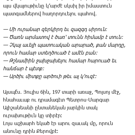
այս վկա­յու­թիւ­նը կ­’ար­ժէ սկսիլ իր ի­մաս­տուն
պատ­գամ­նե­րով հա­ղոր­դո­ւե­լու պա­հով.
— ­Մի ու­րա­նար զեր­կիրդ եւ զազգդ սի­րուն։
— ­Ծառն ար­մա­տով է ծառ՝ տունն հի­մամբ է տուն:
— Չ­կայ ա­ւե­լի պա­տո­ւա­կան ա­րա­րած, քան մար­դը,
ո­րուն հա­մար ստեղ­ծո­ւած է ա­մէն բան:
— Թշ­նա­միին ջախ­ջա­խե­լու հա­մար հա­րո­ւած եւ
հան­ճար է պէտք:
— Ար­ծիւ միտ­քը ար­ծո­ւի թեւ ալ կ­’ու­զէ:
Այս­պէ՛ս. ­Յու­լիս 6ին, 197 տա­րի ա­ռաջ, ­Պոլ­սոյ մէջ,
հնա­հա­ւաք ու դրա­մա­գէտ ­Պետ­րոս-­Մար­գար
Ա­լի­շա­նեա­նի ըն­տա­նե­կան յար­կին տակ
ու­րա­խու­թիւն կը տի­րէր։
­Լոյս աշ­խարհ ե­կած էր ա­րու զա­ւակ մը, ո­րուն
ա­նու­նը դրին ­Քե­րով­բէ։