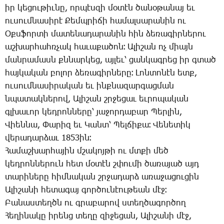
իր կե­ցու­թիւ­նը, որ­պէս­զի մօ­տէն ծա­նօ­թա­նայ եւ
ու­սում­նա­սի­րէ ­Քեմպ­րի­ճի հա­մալ­սա­րա­նին ու
Օքս­ֆոր­տի մա­տե­նա­դա­րա­նին հին ձե­ռա­գիր­նե­րու
աշ­խար­հահռ­չակ հա­ւա­քա­ծոն։ Ա­լի­շան ոչ միայն
ման­րա­մասն քննար­կեց, այ­լեւ՝ ցան­կագ­րեց իր գտած
հայ­կա­կան բո­լոր ձե­ռա­գիր­նե­րը։ ­Լոն­տո­նէն ետք,
ու­սում­նա­սի­րա­կան եւ ինք­նա­զար­գաց­ման
նպա­տակ­նե­րով, Ա­լի­շան շրջե­ցաւ եւ­րո­պա­կան
գլխա­ւոր կեդ­րոն­նե­րը՝ յա­ջոր­դա­բար ­Պեր­լին,
­Վիեն­նա, ­Փա­րիզ եւ ­Կանտ՝ ­Պել­ճի­քա։ ­Վե­նե­տիկ
վե­րա­դար­ձաւ 1853ին։
­Հա­մաշ­խար­հա­յին մշա­կոյ­թի ու մտքի մեծ
կեդ­րոն­նե­րուն հետ մօ­տէն շփու­մի ծա­ռա­յած այդ
տա­րի­նե­րը հիմ­նա­կան շրջա­դարձ ա­ռա­ջա­ցու­ցին
Ա­լի­շա­նի հե­տա­գայ գոր­ծու­նէու­թեան մէջ։
­Բա­նաս­տեղծն ու գրա­բա­րով ստեղ­ծա­գոր­ծող
­Հե­ղի­նա­կը ի­րենց տե­ղը զի­ջե­ցան, Ա­լի­շա­նի մէջ,