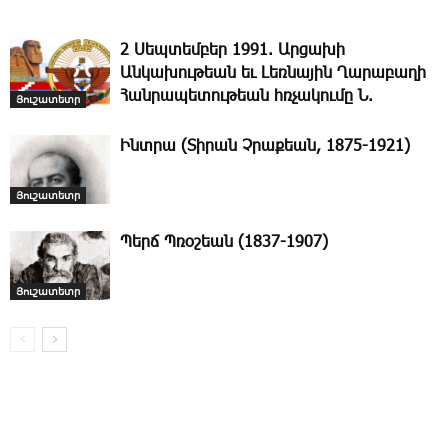
2 Սեպտեմբեր 1991. Արցախի
Անկախութեան եւ Լեռնային Ղարաբաղի
Հանրապետութեան հռչակումը Ն.
Յուշատետր
Ինտրա (Տիրան Չրաքեան, 1875-1921)
Յուշատետր
Պերճ Պռօշեան (1837-1907)
Յուշատետր