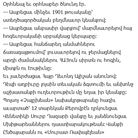
Օրհ­նեալ եւ օրհ­նա­բեր ծնունդ էր.
— Ապ­րե­ցաւ մին­չեւ 1901 թո­ւա­կա­նը՝
ստեղ­ծա­գոր­ծա­կան բեղմ­նա­ւոր կեան­քով։
— Ապ­րե­ցաւ ան­բա­սիր վար­քով՝ մարմ­նա­ւո­րե­լով հայ
հո­գե­ւո­րա­կա­նի սրբա­կեաց կեր­պա­րը։
— Ապ­րե­ցաւ հան­ճա­րեղ ան­մահ­նե­րու
ճա­ռա­գայ­թու­մով՝ լու­սա­ւո­րե­լով ու ջեր­մաց­նե­լով
ար­դի ժա­մա­նակ­նե­րու ՀԱ­Յուն սիրտն ու հո­գին,
միտքն ու էու­թիւ­նը։
Եւ յա­ւեր­ժա­ցաւ ­Հայր ­Ղե­ւոնդ Ա­լի­շան ա­նու­նով։
­Դէ­պի աղ­բիւ­րը լոյ­սին տե­ւա­կան ձգտու­մի եւ ան­խոնջ
աշ­խա­տան­քի ու­ղե­ւո­րու­թիւն մը ե­ղաւ իր կեան­քը։
­Պոլ­սոյ «­Չա­լը­խեան» նա­խակր­թա­րա­նը հա­զիւ
ա­ւար­տած՝ 12 տա­րե­կան ­Քե­րով­բէն ղրկո­ւե­ցաւ
­Վե­նե­տի­կի ­Սուրբ ­Ղա­զա­րի վան­քը եւ յանձ­նո­ւե­ցաւ
Մ­խի­թա­րեան­նե­րու դաս­տիա­րա­կու­թեան։ ­Վան­քի
Ըն­ծա­յա­րանն ու «­Մու­րատ ­Ռա­փա­յէ­լեան»