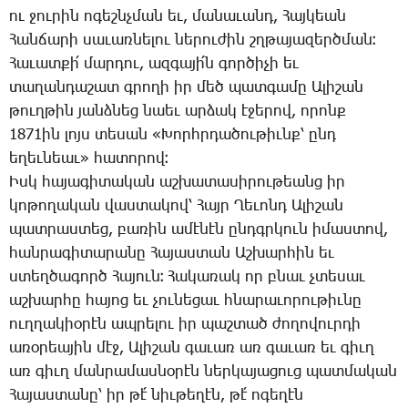
ու ջու­րին ո­գեշնչ­ման եւ, մա­նա­ւանդ, ­Հայ­կեան
­Հան­ճա­րի սա­ւառ­նե­լու նե­րու­ժին շղթա­յա­զերծ­ման։
­Հա­ւատ­քի՛ մար­դու, ազ­գա­յի՛ն գոր­ծի­չի եւ
տա­ղան­դա­շատ գրո­ղի իր մեծ պատ­գա­մը Ա­լի­շան
թուղ­թին յանձ­նեց նաեւ ար­ձակ է­ջե­րով, ո­րոնք
1871ին լոյս տե­սան «­Խորհր­դա­ծու­թիւնք՝ ընդ
ե­ղեւ­նեաւ» հա­տո­րով։
Իսկ հա­յա­գի­տա­կան աշ­խա­տա­սի­րու­թեանց իր
կո­թո­ղա­կան վաս­տա­կով՝ ­Հայր ­Ղե­ւոնդ Ա­լի­շան
պատ­րաս­տեց, բա­ռին ա­մէ­նէն ընդգր­կուն ի­մաս­տով,
հան­րա­գի­տա­րա­նը ­Հա­յաս­տան Աշ­խար­հին եւ
ստեղ­ծա­գործ ­Հա­յուն։ ­Հա­կա­ռակ որ բնաւ չտե­սաւ
աշ­խար­հը հա­յոց եւ չու­նե­ցաւ հնա­րա­ւո­րու­թիւ­նը
ուղ­ղա­կիօ­րէն ապ­րե­լու իր պաշ­տած ժո­ղո­վուր­դի
ա­ռօ­րեա­յին մէջ, Ա­լի­շան գա­ւառ առ գա­ւառ եւ գիւղ
առ գիւղ ման­րա­մաս­նօ­րէն ներ­կա­յա­ցուց պատ­մա­կան
­Հա­յաս­տա­նը՝ իր թէ՛ նիւ­թե­ղէն, թէ՛ ո­գե­ղէն