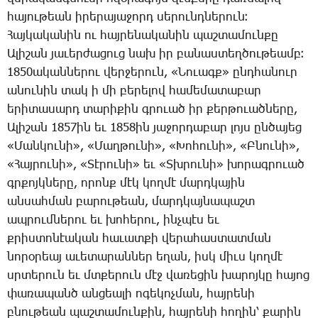
հա­յու­թեան ի­րե­րա­յա­ջորդ սե­րունդ­նե­րուն։
­Հայ­կա­կա­նին ու հայ­րե­նա­կա­նին պաշ­տա­մուն­քը
Ա­լի­շան յա­ւեր­ժա­ցուց նախ իր բա­նաս­տեղ­ծու­թեամբ։
1850ա­կան­նե­րու վեր­ջե­րուն, «­Նո­ւագք» ընդ­հա­նուր
ա­նու­նին տակ ի մի բե­րե­լով հա­մե­մա­տա­բար
ե­րի­տա­սարդ տա­րի­քին գրո­ւած իր քեր­թո­ւած­նե­րը,
Ա­լի­շան 1857ին եւ 1858ին յա­ջոր­դա­բար լոյս ըն­ծա­յեց
«­Ման­կու­նի», «­Մաղ­թու­նի», «­Խո­հու­նի», «Բ­նու­նի»,
«­Հայ­րու­նի», «­Տէ­րու­նի» եւ «Տխ­րու­նի» խո­րագ­րո­ւած
գրքոյկ­նե­րը, ո­րոնք մէկ կող­մէ մարդ­կա­յին
ան­սահ­ման բա­րու­թեան, մարդ­կայ­նա­պաշտ
ապ­րում­նե­րու եւ խո­հե­րու, ինչ­պէս եւ
քրիս­տո­նէա­կան հա­ւատ­քի վե­րա­հաս­տատ­ման
նո­րօ­րեայ ա­ւե­տա­րան­ներ ե­ղան, իսկ միւս կող­մէ
սրտե­րուն եւ մտքե­րուն մէջ վա­ռե­ցին խա­րոյ­կը հա­յոց
փա­ռա­պանծ ան­ցեա­լի ո­գե­կոչ­ման, հայ­րե­նի
բնու­թեան պաշ­տա­մուն­քին, հայ­րե­նի հո­ղին՝ քա­րին