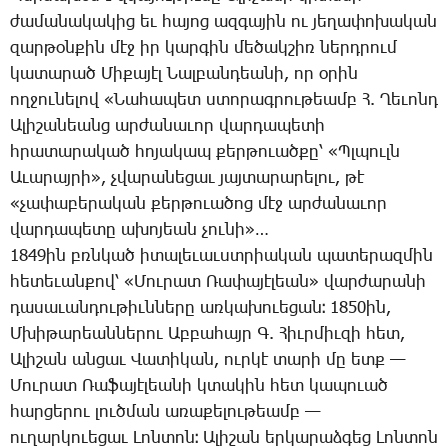
ժա­մա­նա­կա­կից եւ հա­յոց ազ­գա­յին ու յե­ղա­փո­խա­կան
զար­թօն­քին մէջ իր կար­գին մե­ծակ­շիռ ներդ­րում
կա­տա­րած ­Մի­քա­յէլ ­Նալ­բան­դեա­նի, որ օ­րին
ող­ջու­նե­լով «­Նա­հա­պետ ստո­րագ­րու­թեամբ Հ. ­Ղե­ւոնդ
Ա­լի­շա­նեանց ար­ժա­նա­ւոր վար­դա­պե­տի
հրա­տա­րա­կած հո­յա­կապ քեր­թո­ւած­քը՝ «Պլ­պուլն
Ա­ւա­րայ­րի», չվա­րա­նե­ցաւ յայ­տա­րա­րե­լու, թէ
«չա­փա­բե­րա­կան քեր­թո­ւա­ծոց մէջ ար­ժա­նա­ւոր
վար­դա­պե­տը ա­խո­յեան չու­նի»…
1849ին բռնկած ի­տա­լե­ւաւստ­րիա­կան պա­տե­րազ­մին
հե­տե­ւան­քով՝ «­Մու­րատ ­Ռա­փա­յէ­լեան» վար­ժա­րա­նի
դա­սա­ւան­դու­թիւն­նե­րը առ­կա­խո­ւե­ցան։ 1850ին,
Մ­խի­թա­րեան­նե­րու Աբ­բա­հայր Գ. ­Հիւր­միւ­զի հետ,
Ա­լի­շան ան­ցաւ ­Վա­տի­կան, ուր­կէ տա­րի մը ետք —
­Մու­րատ ­Ռա­ֆա­յէ­լեա­նի կտա­կին հետ կա­պո­ւած
հար­ցե­րու լուծ­ման ա­ռա­քե­լու­թեամբ —
ու­ղար­կո­ւե­ցաւ ­Լոն­տոն։ Ա­լի­շան եր­կա­րաձ­գեց ­Լոն­տոն