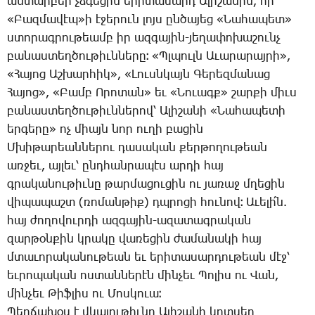
ան­տար­բեր չձգե­ցին ե­րի­տա­սարդ Ա­լի­շա­նին, որ
«­Բազ­մա­վէպ»ի է­ջե­րուն լոյս ըն­ծա­յեց «­Նա­հա­պետ»
ստո­րագ­րու­թեամբ իր ազ­գա­յին-յե­ղա­փո­խա­շունչ
բա­նաս­տեղ­ծու­թիւն­նե­րը։ «Պլ­պուլն Ա­ւա­րա­րայ­րի»,
«­Հա­յոց Աշ­խար­հիկ», «­Լուսն­կայն ­Գե­րեզ­մա­նաց
­Հա­յոց», «­Բամբ Ո­րո­տան» եւ «­Նո­ւագք» շար­քի միւս
բա­նաս­տեղ­ծու­թիւն­նե­րով՝ Ա­լի­շա­նի «­Նա­հա­պե­տի
եր­գե­րը» ոչ միայն նոր ու­ղի բա­ցին
Մ­խի­թա­րեան­նե­րու դա­սա­կան քեր­թո­ղու­թեան
առ­ջեւ, այ­լեւ՝ ընդ­հան­րա­պէս ար­դի հայ
գրա­կա­նու­թիւ­նը թար­մա­ցու­ցին ու յա­ռաջ մղե­ցին
վի­պա­պաշտ (ռո­ման­թիք) դպրո­ցի հու­նով։ Ա­ւե­լի՛ն.
հայ ժո­ղո­վուր­դի ազ­գա­յին-ա­զա­տագ­րա­կան
զար­թօն­քին կրա­կը վա­ռե­ցին ժա­մա­նա­կի հայ
մտա­ւո­րա­կա­նու­թեան եւ ե­րի­տա­սար­դու­թեան մէջ՝
եւ­րո­պա­կան ոս­տան­նե­րէն մին­չեւ ­Պո­լիս ու ­Վան,
մին­չեւ ­Թիֆ­լիս ու ­Մոս­կո­ւա։
­Պեր­ճա­խօս է վկա­յու­թիւ­նը Ա­լի­շա­նի կրտսեր