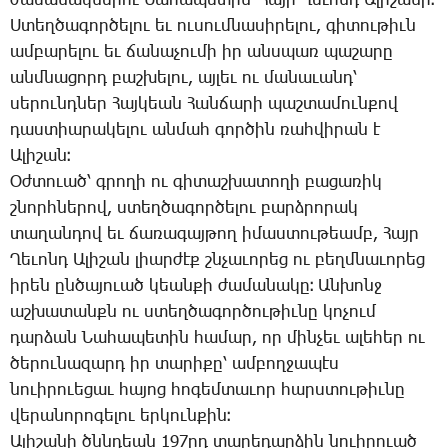
ժա­մա­նակ­նե­րու ­Նա­հա­պե­տին՝ ­Հայր ­Ղե­ւոնդ Ա­լի­շա­նի։
Ս­տեղ­ծա­գոր­ծե­լու եւ ու­սում­նա­սի­րե­լու, գի­տու­թիւն
ամ­բա­րե­լու եւ ճա­նա­չու­մի իր անս­պառ պա­շա­րը
անմ­նա­ցորդ բաշ­խե­լու, այ­լեւ ու մա­նա­ւանդ՝
սե­րունդ­ներ ­Հայ­կեան ­Հան­ճա­րի պաշ­տա­մուն­քով
դաս­տիա­րա­կե­լու ան­մահ գոր­ծին ռահ­վի­րան է
Ա­լի­շան։
Օժ­տո­ւած՝ գրո­ղի ու գի­տաշ­խա­տո­ղի բա­ցա­ռիկ
շնորհ­նե­րով, ստեղ­ծա­գոր­ծե­լու բարձ­րո­րակ
տա­ղան­դով եւ ճա­ռա­գայ­թող ի­մաս­տու­թեամբ, ­Հայր
­Ղե­ւոնդ Ա­լի­շան լիար­ժէք շնչա­ւո­րեց ու բեղմ­նա­ւո­րեց
ի­րեն ըն­ծա­յո­ւած կեան­քի ժա­մա­նա­կը։ Ան­խոնջ
աշ­խա­տանքն ու ստեղ­ծա­գոր­ծու­թիւ­նը կո­չում
դար­ձան ­Նա­հա­պե­տին հա­մար, որ մին­չեւ ա­լե­հեր ու
ծե­րու­նա­զարդ իր տա­րի­քը՝ ամ­բող­ջա­պէս
նո­ւի­րո­ւե­ցաւ հա­յոց հո­գեմ­տա­ւոր հարս­տու­թիւ­նը
վե­րա­նո­րո­գե­լու եր­կուն­քին։
Ա­լի­շա­նի ծննդեան 197րդ ­տա­րե­դար­ձին նո­ւի­րո­ւած