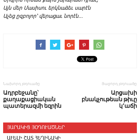
Երկ­րիս հի­ման քարն յԱ­րա­րատ դրաւ,
Այն մեր ­Մա­սի­սու երկ­նա­ձեւ սա­րէն
Ա­չեց ըզ­բո­լոր՝ վե­րա­ցաւ նո­րէն…
Նախորդ յօդուածը
Յաջորդ յօդուածը
Ադրբեջանը՝
Արցախի
քաղաքացիական
բնակչութեան թիւը
պատերազմի եզրին
կ՚աճի
ՅԱՐԱԿԻՑ ՅՕԴՈՒԱԾՆԵՐ
ԱՒԵԼԻ ՇԱՏ ՀԵՂԻՆԱԿԻ