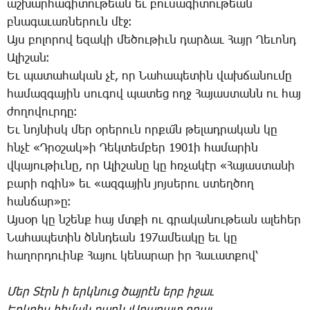
աշ­խար­հա­գի­տու­թեան եւ բու­սա­գի­տու­թեան
բնա­գա­ւառ­նե­րուն մէջ։
Այս բո­լո­րով ե­զա­կի մե­ծու­թիւն դար­ձաւ ­Հայր ­Ղե­ւոնդ
Ա­լի­շան։
Եւ պա­տա­հա­կան չէ, որ ­Նա­հա­պե­տին վախ­ճա­նու­մը
հա­մազ­գա­յին սու­գով պա­տեց ողջ ­Հա­յաս­տանն ու հայ
ժո­ղո­վուր­դը։
Եւ նոյ­նիսկ մեր օ­րե­րուն որ­քա՜ն թե­լադ­րա­կան կը
հնչէ «Դ­րօ­շակ»ի ­Դեկ­տեմ­բեր 1901ի հա­մա­րին
վկա­յու­թիւ­նը, որ Ա­լի­շա­նը կը հռչա­կէր «­Հա­յաս­տա­նի
բա­րի ո­գին» եւ «ազ­գա­յին յոյ­սե­րու ստեղ­ծող
հան­ճար»ը։
Այ­սօր կը նշենք հայ մտքի ու գրա­կա­նու­թեան ա­լե­հեր
­Նա­հա­պե­տին ծննդեան 197ա­մեա­կը եւ կը
հա­ղոր­դո­ւինք ­Հա­յու կե­նա­րար իր ­Հա­ւատ­քով՝
Մեր ­Տէրն ի երկ­նուց ծայ­րէն երբ ի­ջաւ