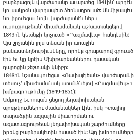
բարձ­րա­գոյն վար­ժա­րա­նը ա­ւար­տեց 1841ին՝ ար­դէն
կու­սակ­րօն վար­դա­պետ ձեռ­նադ­րո­ւած։ Ան­մի­ջա­պէս
նո­ւի­րո­ւե­ցաւ նոյն վար­ժա­րա­նէն ներս
ու­սուց­չու­թեան՝ միա­ժա­մա­նակ աշ­խա­տակ­ցե­լով
1843ին կեան­քի կո­չո­ւած «­Բազ­մա­վէպ» հան­դէ­սին։
Այս շրջա­նին լոյս տե­սան իր ա­ռա­ջին
բա­նաս­տեղ­ծու­թիւն­նե­րը, ո­րոնք գրա­բա­րով գրո­ւած
էին եւ կը կրէին Մ­խի­թա­րեան­նե­րու դա­սա­կան
դպրո­ցին շեշ­տա­կի կնի­քը։
1848ին նշա­նա­կո­ւե­ցաւ «­Ռա­փա­յէ­լեան» վար­ժա­րա­նի
տե­սուչ՝ միա­ժա­մա­նակ ստանձ­նե­լով «­Բազ­մա­վէպ»ի
խմբագ­րու­թիւ­նը (1849-1851)։
Ամ­բողջ Եւ­րո­պան ցնցող յե­ղա­փո­խա­կան
պոռթ­կում­նե­րու ժա­մա­նակ­ներ էին. իսկ Ի­տա­լիոյ
տա­րած­քին ազ­գա­յին միա­ւոր­ման ու
ա­զա­տագ­րու­թեան յե­ղա­փո­խա­կան շար­ժում­նե­րը
ի­րենց բարձ­րա­կէ­տին հա­սած էին։ Այդ խմո­րում­նե­րը