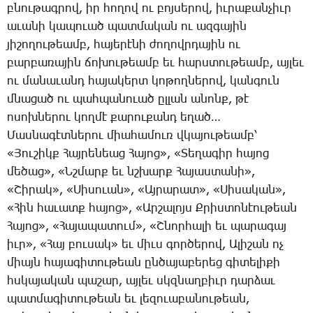
բնու­թագ­րով, իր հո­ղով ու բոյ­սե­րով, իւ­րա­քան­չիւր
ա­ւա­նի կա­պո­ւած պատ­մա­կան ու ազ­գա­յին
յի­շո­ղու­թեամբ, հա­յե­րէ­նի ժո­ղովր­դա­յին ու
բար­բա­ռա­յին ճո­խու­թեամբ եւ հարս­տու­թեամբ, այ­լեւ
ու մա­նա­ւանդ հա­յա­կերտ կո­թող­նե­րով, կան­գուն
մնա­ցած ու պահ­պա­նո­ւած ըլ­լան ա­նոնք, թէ
ո­սոխ­նե­րու կող­մէ քա­րու­քանդ ե­ղած…
­Մաս­նա­գէտ­նե­րու միա­հա­մուռ վկա­յու­թեամբ՝
«­Յու­շիկք ­Հայ­րե­նեաց ­Հա­յոց», «­Տե­ղա­գիր հա­յոց
մե­ծաց», «Նշ­մարք եւ նշխարք ­Հա­յաս­տա­նի»,
«­Շի­րակ», «­Սի­սո­ւան», «Այ­րա­րատ», «­Սի­սա­կան»,
«­Հին հա­ւատք հա­յոց», «Ար­շա­լոյս Ք­րիս­տո­նէու­թեան
­Հա­յոց», «­Հա­յա­պա­տում», «Շ­նոր­հա­լի եւ պա­րա­գայ
իւր», «­Հայ բու­սակ» եւ միւս գոր­ծե­րով, Ա­լի­շան ոչ
միայն հա­յա­գի­տու­թեան ըն­ծա­յա­բե­րեց գի­տե­լի­քի
հսկա­յա­կան պա­շար, այ­լեւ սկզնաղ­բիւր դար­ձաւ
պատ­մա­գի­տու­թեան եւ լե­զո­ւա­բա­նու­թեան,