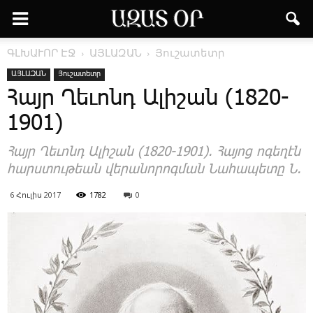
ԳԼԽԱՒՈՐ ԷՋ
ԱՅԼԱԶԱՆ
Յուշատետր
ԱՅԼԱԶԱՆ
Յուշատետր
Հայր Ղեւոնդ Ալիշան (1820-
1901)
Հայր Ղեւոնդ Ալիշան (1820-1901). Հայոց ոգեղէն
հարստութեան վերանորոգման Նահապետը Ն.
6 Հուլիս 2017
1782
0