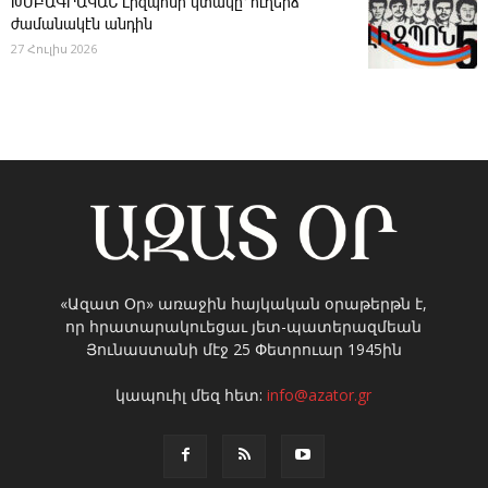
ԽՄԲԱԳՐԱԿԱՆ ­Լիզպոնի կտակը՝ ուղերձ
ժամանակէն անդին
27 Հուլիս 2026
«Ազատ Օր» առաջին հայկական օրաթերթն է,
որ հրատարակուեցաւ յետ-պատերազմեան
Յունաստանի մէջ 25 Փետրուար 1945ին
կապուիլ մեզ հետ:
info@azator.gr