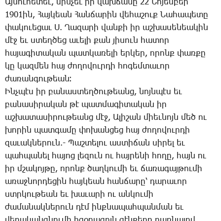
Այ­նու­հե­տեւ, մին­չեւ իր վախ­ճա­նը 22 ­Նո­յեմ­բեր
1901ին, ­Հայ­կեան ­Հան­ճա­րին վե­հա­շուք ­Նա­հա­պե­տը
փա­կո­ւե­ցաւ Ս. ­Ղա­զա­րի վան­քի իր աշ­խա­սե­նեա­կին
մէջ եւ ստեղ­ծեց ա­ւե­լի քան յի­սուն հա­տոր
հա­յա­գի­տա­կան պատ­կա­ռե­լի եր­կեր, ո­րոնք փառ­քը
կը կազ­մեն հայ ժո­ղո­վուր­դի հո­գեմ­տա­ւոր
ժա­ռան­գու­թեան։
Ինչ­պէս իր բա­նաս­տեղ­ծու­թեանց, նոյն­պէս եւ
բա­նա­սի­րա­կան թէ պատ­մա­գի­տա­կան իր
աշ­խա­տա­սի­րու­թեանց մէջ, Ա­լի­շան միեւ­նոյն մեծ ու
խո­րին պատ­գա­մը փո­խան­ցեց հայ ժո­ղո­վուր­դի
զա­ւակ­նե­րուն.- ­Պաշ­տե­լու աս­տի­ճան սի­րել եւ
պահ­պա­նել հա­յոց լե­զուն ու հայ­րե­նի հո­ղը, հայն ու
իր մշա­կոյ­թը, ո­րոնք ծաղ­կու­մի եւ ճա­ռա­գայ­թու­մի
ա­ռաջ­նոր­դե­ցին հայ­կեան հան­ճա­րը՝ դա­րա­ւոր
ստրկու­թեան եւ խա­ւա­րի ու ան­կու­մի
ժա­մա­նակ­նե­րուն դէմ ինք­նա­պահ­պան­ման եւ
վե­րա­կանգ­նու­մի հզօ­րա­գոյն զէն­քե­րը դառ­նա­լով