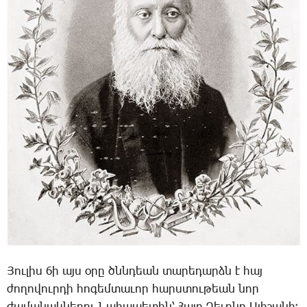
­Յու­լիս 6ի այս օ­րը ծննդեան տա­րե­դարձն է հայ
ժո­ղո­վուր­դի հո­գեմ­տա­ւոր հարս­տու­թեան նոր