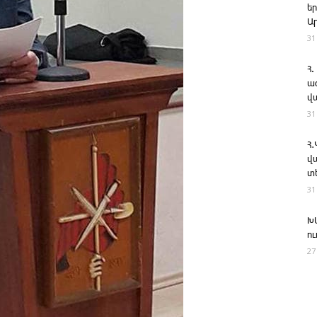
ե
Ա
31
Հ.
ա
վ
31
Հ
վ
տ
31
Խ
ո
27