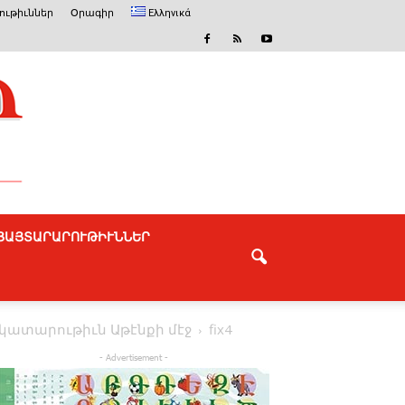
ւթիւններ
Օրագիր
Ελληνικά
ՅԱՅՏԱՐԱՐՈՒԹԻՒՆՆԵՐ
ատարութիւն Աթէնքի մէջ
fix4
- Advertisement -