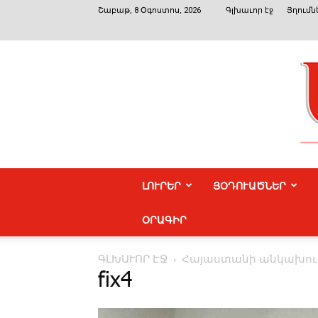
Շաբաթ, 8 Օգոստոս, 2026
Գլխաւոր էջ
Յղումն
ԼՈՒՐԵՐ
ՅՕԴՈՒԱԾՆԵՐ
ՕՐԱԳԻՐ
ԳԼԽԱՒՈՐ ԷՋ
Հայաստանի անկախութ
fix4