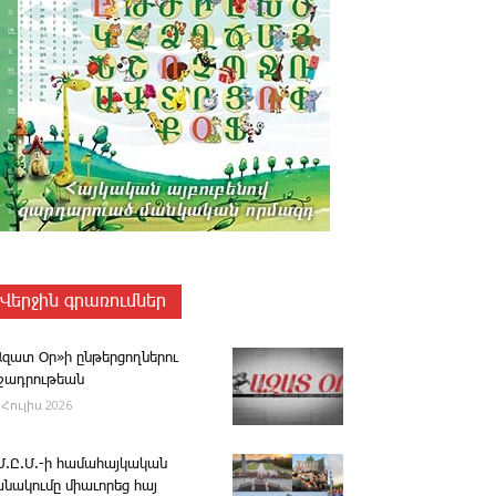
Վերջին գրառումներ
Ազատ Օր»ի ընթերցողներու
ւշադրութեան
 Հուլիս 2026
.Մ.Ը.Մ.-ի համահայկական
անակումը միաւորեց հայ