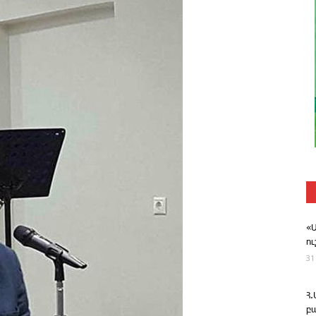
«
ո
31
Հ
բ