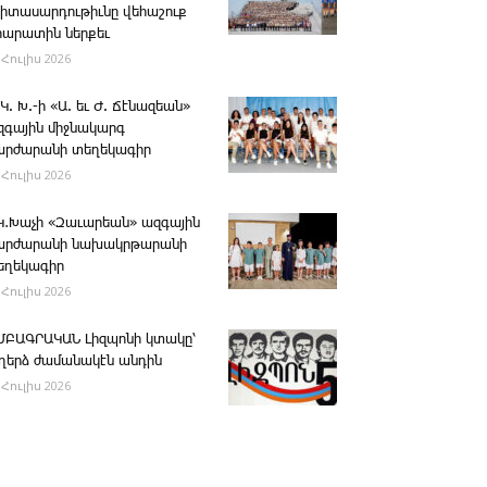
րիտասարդութիւնը վեհաշուք
րարատին ներքեւ
 Հուլիս 2026
 Կ. Խ.-ի «Ա. եւ Ժ. ­Ճէնազեան»
զգային միջնակարգ
արժարանի տեղեկագիր
 Հուլիս 2026
․Կ․Խաչի «Զաւարեան» ազգային
արժարանի նախակրթարանի
եղեկագիր
 Հուլիս 2026
ՄԲԱԳՐԱԿԱՆ ­Լիզպոնի կտակը՝
ւղերձ ժամանակէն անդին
 Հուլիս 2026