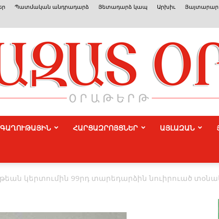
եր
Պատմական անդրադարձ
Յետադարձ կապ
Արխիւ
Յայտարարո
ԳԱՂՈՒԹԱՅԻՆ
ՀԱՐՑԱԶՐՈՅՑՆԵՐ
ԱՅԼԱԶԱՆ
Azat
եան կերտումին 99րդ տարեդարձին նուիրուած տօնակ
Or