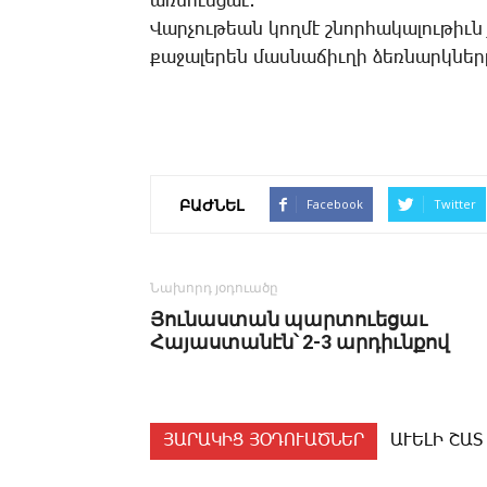
առ­նո­ւե­ցաւ:
Վար­չու­թեան կող­մէ շնոր­հա­կա­լու­թիւն
քա­ջա­լե­րեն մաս­նա­ճիւ­ղի ձեռ­նարկ­նե­ր
ԲԱԺՆԵԼ
Facebook
Twitter
Նախորդ յօդուածը
Յունաստան պարտուեցաւ
Հայաստանէն՝ 2-3 արդիւնքով
ՅԱՐԱԿԻՑ ՅՕԴՈՒԱԾՆԵՐ
ԱՒԵԼԻ ՇԱՏ