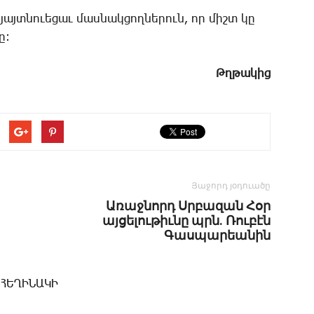
 յայտ­նո­ւե­ցաւ մաս­նակ­ցող­նե­րուն, որ միշտ կը
ը:
Թղ­թա­կից
Յաջորդ յօդուածը
Առաջնորդ Սրբազան Հօր
այցելութիւնը պրն. Ռուբէն
Գասպարեանին
 ՀԵՂԻՆԱԿԻ