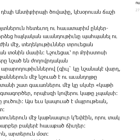
ո
27
դէ­պի Ան­տի­քի­րա­յի ծո­վա­փը, կէ­սօ­րո­ւան ճա­շի
տ­նե­րուն հե­տե­ւող ու հա­ւա­տա­րիմ ըն­կեր-
որ­ձեց հայ­կա­կան ա­ւան­դու­թիւ­նը պահ­պա­նել ու
ժին մէջ, տե­ղե­կու­թիւն­ներ տրո­ւե­ցան
ան տօ­նին մա­սին: Ն­շո­ւե­ցաւ՝ որ Ք­րիս­տո­սի
­րը նշած են ժո­ղովր­դա­կան
 ա­րա­րո­ղու­թիւն­նե­րով (գիւլ` կը նշա­նա­կէ վարդ,
ջան­նե­րուն մէջ նշուած է ու ա­ւան­դոյ­թը
­տա­նի շատ գա­ւառ­նե­րու մէջ կը սկսէր «կա­թի
­տա­գոր­ծեր, որ­պէս­զի կո­վե­րու կա­թը չպակ­սի:
լուծուի: Այս եւս կա­պո­ւած է մայ­րու­թեան,
տ:
տու­նե­րուն մէջ կաթ­նա­պուր կ’ե­փէին, ո­րու տակ
ար­բեր բա­կե­րէ հա­ւա­քած ճիւ­ղեր:
ին, ար­տե­րուն մօտ: