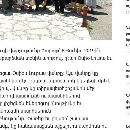
«
ո
31
Հ
բ
ե
Ա
իւ­ղի վար­չու­թիւ­նը Շա­բաթ՝ 8 Յու­նիս 2019ին
31
բարձ­ման տօ­նին ա­ռի­թով, դէ­պի Օ­սիօ Լու­քա եւ
Հ.
ա
­ւե­ցաւ Օ­սիօս Լու­քաս վան­քը: Այս վան­քը կը
վ
ան­կին մէջ: Իս­կա­պէս բա­ցա­ռիկ ե­կե­ղե­ցի մըն է:
31
այ, վան­քը կը տի­րա­պե­տէ շրջա­նին մէջ:
մա­րով պա­տո­ւած ու ա­պա­կի­նե­րով
Հ
վ
յի­շեց­նեն ե­կե­ղեց­ւոյ հնու­թիւ­նը եւ
տ
ե­րազ­մի տա­րի­նե­րուն:
31
 բնու­թիւ­նը: Ծա­ռեր եւ բոյ­սեր՝ շատ լաւ
եամբ, կը հանգս­տաց­նեն այ­ցե­լո­ւին մար­մինն ու
Խ