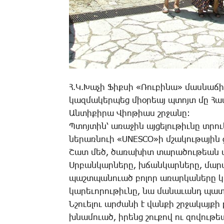
Հ.Կ.­Խա­չի Ֆիք­սի «­Ռու­բի­նա» մաս­նա­ճ
կազ­մա­կեր­պեց միօ­րեայ պտոյտ մը Համ­
Ան­տի­քի­րա Վիո­թիաս շրջա­նը:
Պ­տոյ­տին՝ ա­ռա­ջին այ­ցե­լու­թիւ­նը տրո
նե­րառ­նո­ւի «UNESCO»ի մշա­կու­թա­յին ց
Շատ մեծ, ծա­ռա­խիտ տա­րա­ծու­թեան վր
Սր­բան­կար­նե­րը, խճան­կար­նե­րը, մար­
պաշտ­պա­նո­ւած բո­լոր ա­ռար­կա­նե­րը կը 
կա­րե­ւո­րու­թիւ­նը, նա մա­նա­ւանդ պա­տ
Ն­շուե­լու ար­ժա­նի է վան­քի շրջա­կայ­քի
խնա­մո­ւած, ի­րենց շու­քով ու զո­վու­թ