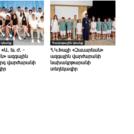
 կեանք
Գաղութային կեանք
 «Ա. եւ Ժ. ­
Հ․Կ․Խաչի «Զաւարեան»
ն» ազգային
ազգային վարժարանի
րգ վարժարանի
նախակրթարանի
իր
տեղեկագիր