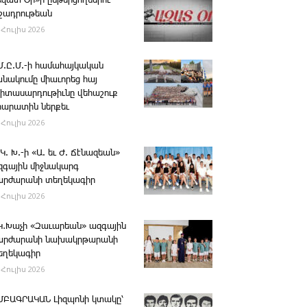
Ազատ Օր»ի ընթերցողներու
ւշադրութեան
 Հուլիս 2026
.Մ.Ը.Մ.-ի համահայկական
անակումը միաւորեց հայ
րիտասարդութիւնը վեհաշուք
րարատին ներքեւ
 Հուլիս 2026
 Կ. Խ.-ի «Ա. եւ Ժ. ­Ճէնազեան»
զգային միջնակարգ
արժարանի տեղեկագիր
 Հուլիս 2026
․Կ․Խաչի «Զաւարեան» ազգային
արժարանի նախակրթարանի
եղեկագիր
 Հուլիս 2026
ՄԲԱԳՐԱԿԱՆ ­Լիզպոնի կտակը՝