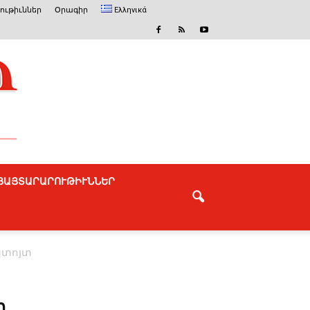
ւթիւններ
Օրագիր
Ελληνικά
ՅԱՅՏԱՐԱՐՈՒԹԻՒՆՆԵՐ
պտոյտ
տ