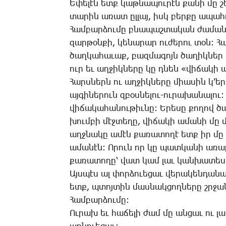
Ե­փե­լէն ետք կաթ­նա­պու­րէն քա­նի մը շ
տա­րին ա­ռատ ըլ­լայ, իսկ բեր­քը ա­պա­հո
Համ­բար­ձու­մը բնա­պաշ­տա­կան ժա­մա­ն
զար­թօն­քի, կե­նա­րար ու­ժե­րու տօն: Հ
ծաղ­կա­հա­ւաք, բազ­մա­գոյն ծա­ղիկ­ներ կ
ուր եւ աղ­ջիկ­նե­րը կը դնեն «վի­ճա­կի 
Հարս­ներն ու աղ­ջիկ­նե­րը միա­սին կ­’ե
այ­գի­նե­րուն զբօս­նե­լու-ու­րա­խա­նա­լո
վի­ճա­կա­հա­նու­թիւ­նը: Ե­րե­սը քո­ղո
խում­բի մէջ­տե­ղը, վի­ճա­կի ա­մա­նի մը 
աղջ­նա­կը ա­մէն քա­ռա­տո­ղէ ետք իր մը կ
ա­մա­նէն: Ո­րուն որ կը պատ­կա­նի ա­ռար
քա­ռա­տո­ղը՝ վատ կամ լաւ կան­խա­տե­սո
Այս­պէս ալ փոր­ձո­ւե­ցաւ վե­րա­կեն­դա­նա
ետք, պտոյ­տին մաս­նակ­ցող­նե­րը շրջա­
Համ­բար­ձու­մը:
Ու­րախ եւ հա­ճե­լի ժամ մը ան­ցաւ ու լ