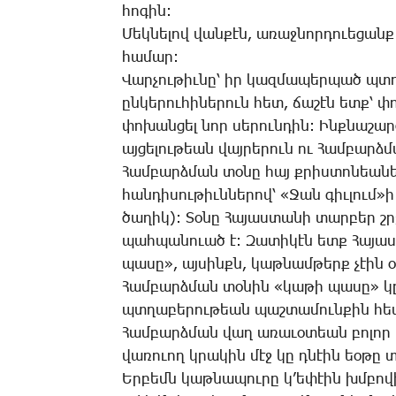
հո­գին:
Մեկ­նե­լով վան­քէն, ա­ռաջ­նոր­դո­ւե­ցանք 
հա­մար:
Վար­չու­թիւ­նը՝ իր կազ­մա­պեր­պած պտոյ
ըն­կե­րու­հի­նե­րուն հետ, ճա­շէն ետք՝ փ
փո­խան­ցել նոր սե­րուն­դին: Ինք­նա­շար­
այ­ցե­լու­թեան վայ­րե­րուն ու Համ­բարձ­մ
Համ­բարձ­ման տօ­նը հայ քրիս­տո­նեա­նե
հան­դի­սու­թիւն­նե­րով՝ «­Ջան գիւ­լում»ի
ծա­ղիկ): Տօ­նը Հա­յաս­տա­նի տար­բեր շր
պահ­պա­նո­ւած է: Զա­տի­կէն ետք Հա­յաս
պա­սը», այ­սինքն, կաթ­նամ­թերք չէին օգ
Համ­բարձ­ման տօ­նին «կա­թի պա­սը» կը 
պտղա­բե­րու­թեան պաշ­տա­մուն­քին հե
Համ­բարձ­ման վաղ ա­ռա­ւօ­տեան բո­լոր 
վա­ռո­ւող կրա­կին մէջ կը դնէին եօ­թը տ
Եր­բեմն կաթ­նա­պու­րը կ’ե­փէին խմբո­վ