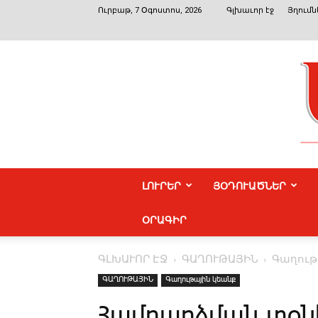
Ուրբաթ, 7 Օգոստոս, 2026
Գլխաւոր էջ
Յղումն
ԼՈՒՐԵՐ
ՅՕԴՈՒԱԾՆԵՐ
ՕՐԱԳԻՐ
ԳԼԽԱՒՈՐ ԷՋ
ԳԱՂՈՒԹԱՅԻՆ
Գաղութ
ԳԱՂՈՒԹԱՅԻՆ
Գաղութային կեանք
Համբարձման տօն