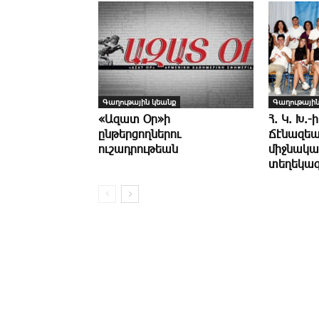
Գաղութային կեանք
Գաղութային
«Ազատ Օր»ի
Հ. Կ. Խ.-ի
ընթերցողներու
Ճէնազեա
ուշադրութեան
միջնակա
տեղեկագ