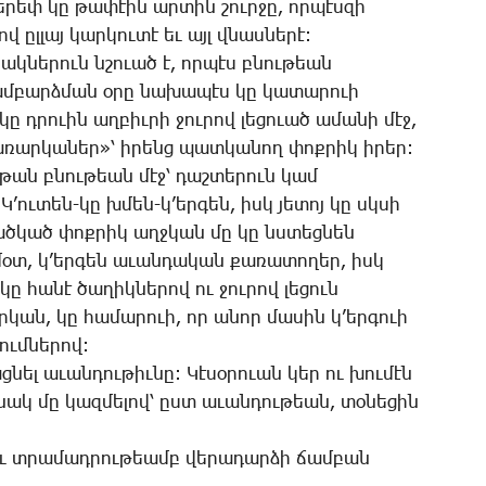
ե­րեփ կը թա­փէին ար­տին շուր­ջը, որ­պէս­զի
վ ըլ­լայ կար­կու­տէ եւ այլ վնաս­նե­րէ:
ակ­նե­րուն նշո­ւած է, որ­պէս բնու­թեան
ամ­բարձ­ման օ­րը նա­խա­պէս կը կա­տա­րո­ւի
ը դրո­ւին աղ­բիւ­րի ջու­րով լե­ցո­ւած ա­մա­նի մէջ,
ա­ռար­կա­ներ»՝ ի­րենց պատ­կա­նող փոք­րիկ ի­րեր:
ր­թան բնու­թեան մէջ՝ դաշ­տե­րուն կամ
ւ: Կ’ու­տեն-կը խմեն-կ­’եր­գեն, իսկ յե­տոյ կը սկսի
վ ծած­կած փոք­րիկ աղջ­կան մը կը նստեց­նեն
մօտ, կ­’եր­գեն ա­ւան­դա­կան քա­ռա­տո­ղեր, իսկ
ը հա­նէ ծա­ղիկ­նե­րով ու ջու­րով լե­ցուն
­կան, կը հա­մա­րո­ւի, որ ա­նոր մա­սին կ’եր­գո­ւի
ւմ­նե­րով:
ց­նել ա­ւան­դու­թիւ­նը: Կէ­սօ­րո­ւան կեր ու խու­մէն
նակ մը կազ­մե­լով՝ ըստ ա­ւան­դու­թեան, տօ­նե­ցին
աւ տրա­մադ­րու­թեամբ վե­րա­դար­ձի ճամ­բան