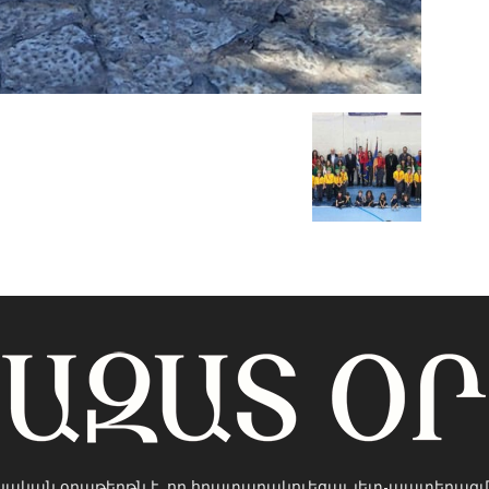
կական օրաթերթն է, որ հրատարակուեցաւ յետ-պատերազմ