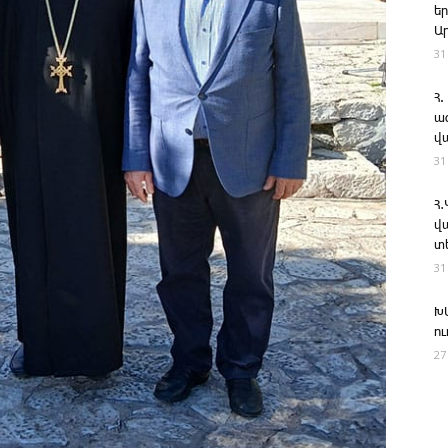
ե
Ա
31
Հ.
ա
վ
31
Հ
վ
տ
31
Խ
ո
27