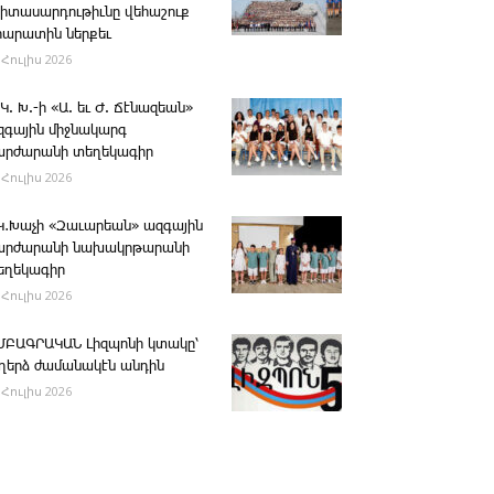
րիտասարդութիւնը վեհաշուք
րարատին ներքեւ
 Հուլիս 2026
 Կ. Խ.-ի «Ա. եւ Ժ. ­Ճէնազեան»
զգային միջնակարգ
արժարանի տեղեկագիր
 Հուլիս 2026
․Կ․Խաչի «Զաւարեան» ազգային
արժարանի նախակրթարանի
եղեկագիր
 Հուլիս 2026
ՄԲԱԳՐԱԿԱՆ ­Լիզպոնի կտակը՝
ւղերձ ժամանակէն անդին
 Հուլիս 2026