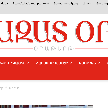
ւմներ
Պատմական անդրադարձ
Յետադարձ կապ
Արխիւ
Յայտար
ԳԱՂՈՒԹԱՅԻՆ
ՀԱՐՑԱԶՐՈՅՑՆԵՐ
ԱՅԼԱԶԱՆ
Azat
էր-Պարէտ
Or