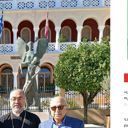
«
ո
31
Հ
բ