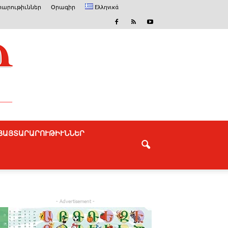
արութիւններ
Օրագիր
Ελληνικά
ՅԱՅՏԱՐԱՐՈՒԹԻՒՆՆԵՐ
- Advertisement -