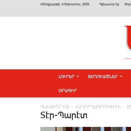
Հինգշաբթի, 6 Օգոստոս, 2026
Գլխաւոր էջ
Յղո
ԼՈՒՐԵՐ
ՅՕԴՈՒԱԾՆԵՐ
ՕՐԱԳԻՐ
ԳԼԽԱՒՈՐ ԷՋ
ՀԱՂՈՐԴԱԳՐՈՒԹԻՒՆ
Տ
Տէր-Պարէտ