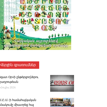
Վերջին գրառումներ
Ազատ Օր»ի ընթերցողներու
ւշադրութեան
 Հուլիս 2026
.Մ.Ը.Մ.-ի համահայկական
անակումը միաւորեց հայ