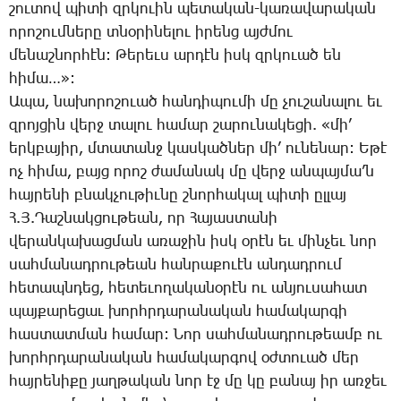
շու­տով պի­տի զրկո­ւին պե­տա­կան-կա­ռա­վա­րա­կան
ո­րո­շում­նե­րը տնօ­րի­նե­լու ի­րենց այժ­մու
մե­նաշ­նոր­հէն: ­Թե­րեւս ար­դէն իսկ զրկուած են
հի­մա…»:
Ա­պա, նա­խո­րո­շո­ւած հան­դի­պու­մի մը չու­շա­նա­լու եւ
զրոյ­ցին վերջ տա­լու հա­մար շա­րու­նա­կե­ցի. «մի’
երկ­բա­յիր, մտա­տանջ կաս­կած­ներ մի’ ու­նե­նար: Ե­թէ
ոչ հի­մա, բայց ո­րոշ ժա­մա­նակ մը վերջ ան­պայ­մա’ն
հայ­րե­նի բնակ­չու­թիւ­նը շնոր­հա­կալ պի­տի ըլ­լայ
Հ.Յ.­Դաշ­նակ­ցու­թեան, որ ­Հա­յաս­տա­նի
վե­րան­կա­խաց­ման ա­ռա­ջին իսկ օ­րէն եւ մին­չեւ նոր
սահ­մա­նադ­րու­թեան հան­րա­քո­ւէն ան­դադ­րում
հե­տապն­դեց, հե­տե­ւո­ղա­կա­նօ­րէն ու ան­յու­սա­հատ
պայ­քա­րե­ցաւ խորհր­դա­րա­նա­կան հա­մա­կար­գի
հաս­տատ­ման հա­մար: ­Նոր սահ­մա­նադ­րու­թեամբ ու
խորհր­դա­րա­նա­կան հա­մա­կար­գով օժ­տո­ւած մեր
հայ­րե­նի­քը յաղ­թա­կան նոր էջ մը կը բա­նայ իր առ­ջեւ