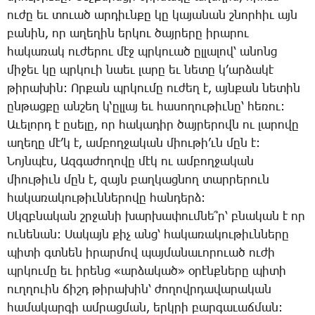
ու­ժը եւ տո­ւած ար­դիւն­քը կը կա­յա­նան շնոր­հիւ այն
բա­նին, որ ա­ղե­ղին եր­կու ծայ­րե­րը ի­րա­րու
հա­կա­ռակ ու­ժե­րու մէջ պրկո­ւած ըլ­լա­լով՝ ա­նոնց
մի­ջեւ կը պրկո­ւի նաեւ լա­րը եւ նե­տը կ’ար­ձա­կէ
թի­րա­խին: Որ­քան պրկու­մը ու­ժեղ է, այն­քան նե­տին
ըն­թաց­քը ան­շեղ կ­‘ըլ­լայ եւ հա­սո­ղու­թիւ­նը՝ հե­ռու:
Ա­ւե­լորդ է ը­սե­լը, որ հա­կա­դիր ծայ­րե­րովն ու լա­րո­վը
ա­ղե­ղը մէ’կ­ է, ամ­բող­ջա­կան միու­թի’ւն ­մըն է:
­Նոյն­պէս, Ազ­գա­ժո­ղո­վը մէկ ու ա­մբող­ջա­կան
միու­թիւն մըն է, զայն բաղ­կաց­նող տար­րե­րուն
հա­կա­ռա­կու­թիւն­նե­րո­վը հան­դերձ:
Սկզբ­նա­կան շրջա­նի խար­խա­փում­նե՞ր՝ բնա­կան է որ
ու­նե­նան: ­Սա­կայն քիչ անց՝ հա­կա­ռա­կու­թիւն­նե­րը
պի­տի գտնեն ի­րար­մով պայ­մա­նա­ւո­րո­ւած ու­ժի
պրկու­մը եւ ի­րենց «ար­ձա­կած» օ­րէնք­նե­րը պի­տի
ուղ­ղո­ւին ճիշդ թի­րա­խին՝ ժո­ղովր­դա­վա­րա­կան
հա­մա­կար­գի ամ­րաց­ման, երկ­րի բար­գա­ւաճ­ման: