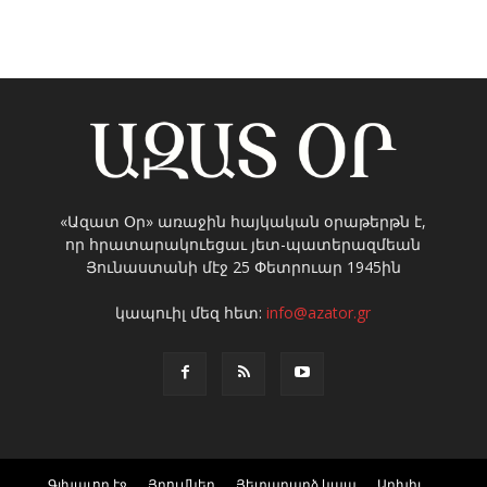
«Ազատ Օր» առաջին հայկական օրաթերթն է,
որ հրատարակուեցաւ յետ-պատերազմեան
Յունաստանի մէջ 25 Փետրուար 1945ին
կապուիլ մեզ հետ:
info@azator.gr
Գլխաւոր էջ
Յղումներ
Յետադարձ կապ
Արխիւ