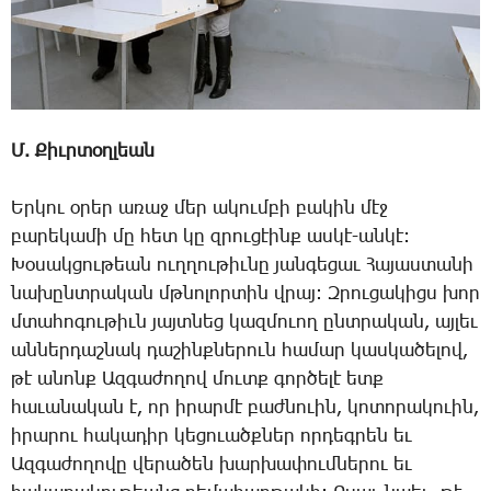
Մ. ­Քիւր­տօղ­լեան
Եր­կու օ­րեր ա­ռաջ մեր ա­կում­բի բա­կին մէջ
բա­րե­կա­մի մը հետ կը զրու­ցէինք աս­կէ-ան­կէ:
­Խօ­սակ­ցու­թեան ուղ­ղու­թիւ­նը յան­գե­ցաւ ­Հա­յաս­տա­նի
նա­խընտ­րա­կան մթնո­լոր­տին վրայ: Զ­րու­ցա­կիցս խոր
մտա­հո­գու­թիւն յայտ­նեց կազ­մո­ւող ընտ­րա­կան, այ­լեւ
ան­ներ­դաշ­նակ դա­շինք­նե­րուն հա­մար կաս­կա­ծե­լով,
թէ ա­նոնք Ազ­գա­ժո­ղով մուտք գոր­ծե­լէ ետք
հա­ւա­նա­կան է, որ ի­րար­մէ բաժ­նո­ւին, կո­տո­րա­կո­ւին,
ի­րա­րու հա­կա­դիր կե­ցո­ւածք­ներ որ­դեգ­րեն եւ
Ազ­գա­ժո­ղո­վը վե­րա­ծեն խար­խա­փում­նե­րու եւ