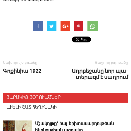
Նախորդ յօդուածը
Յաջորդ յօդուածը
Գոքինիա 1922
Ադր­բե­ջա­նը նոր պա­
տե­րազմ է սադ­րում
ՅԱՐԱԿԻՑ ՅՕԴՈՒԱԾՆԵՐ
ԱՒԵԼԻ ՇԱՏ ՀԵՂԻՆԱԿԻ
Մշակոյթը՝ հայ երիտասարդութեան
ինքնութեան ազդակը