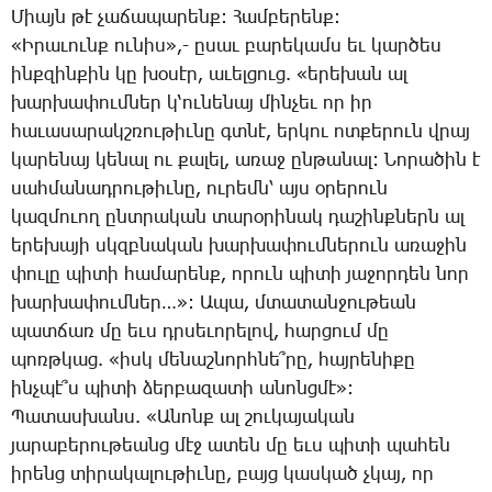
­Միայն թէ չա­ճա­պա­րենք: ­Համ­բե­րենք:
«Ի­րա­ւունք ու­նիս»,- ը­սաւ բա­րե­կամս եւ կար­ծես
ինք­զին­քին կը խօ­սէր, ա­ւել­ցուց. «ե­րե­խան ալ
խար­խա­փում­ներ կ­‘ու­նե­նայ մին­չեւ որ իր
հա­ւա­սա­րակշռու­թիւ­նը գտնէ, եր­կու ոտ­քե­րուն վրայ
կա­րե­նայ կե­նալ ու քա­լել, ա­ռաջ ըն­թա­նալ: ­Նո­րա­ծին է
սահ­մա­նադ­րու­թիւ­նը, ու­րեմն՝ այս օ­րե­րուն
կազ­մո­ւող ընտ­րա­կան տա­րօ­րի­նակ դա­շինք­ներն ալ
ե­րե­խա­յի սկզբնա­կան խար­խա­փում­նե­րուն ա­ռա­ջին
փու­լը պի­տի հա­մա­րենք, ո­րուն պի­տի յա­ջոր­դեն նոր
խար­խա­փում­ներ…»: Ա­պա, մտա­տան­ջու­թեան
պատ­ճառ մը եւս դրսե­ւո­րե­լով, հար­ցում մը
պոռթ­կաց. «իսկ մե­նաշ­նորհ­նե՞­րը, հայ­րե­նի­քը
ինչ­պէ՞ս պի­տի ձեր­բա­զա­տի ա­նոնց­մէ»:
­Պա­տաս­խանս. «Ա­նոնք ալ շու­կա­յա­կան
յա­րա­բե­րու­թեանց մէջ ա­տեն մը եւս պի­տի պա­հեն
ի­րենց տի­րա­կա­լու­թիւ­նը, բայց կաս­կած չկայ, որ