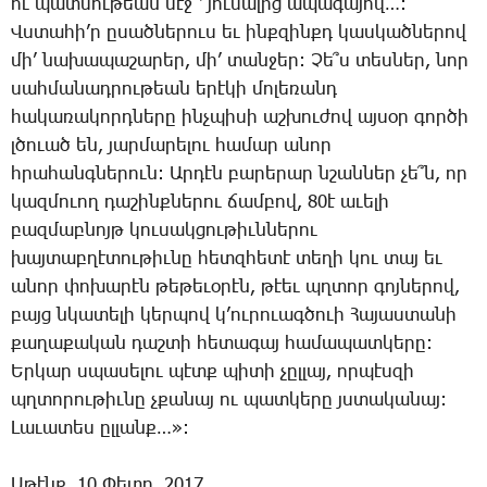
ու պատ­մու­թեան մէջ ՝ յու­սա­լից ա­պա­գա­յով…:
Վս­տա­հի’ր ը­սած­նե­րուս եւ ինք­զինքդ կաս­կած­նե­րով
մի’ նա­խա­պա­շա­րեր, մի’ տան­ջեր: ­Չե՞ս տես­ներ, նոր
սահ­մա­նադ­րու­թեան ե­րէ­կի մո­լե­ռանդ
հա­կա­ռա­կորդ­նե­րը ինչ­պի­սի աշ­խու­ժով այ­սօր գոր­ծի
լծո­ւած են, յար­մա­րե­լու հա­մար ա­նոր
հրա­հանգ­նե­րուն: Ար­դէն բա­րե­րար նշան­ներ չե՞ն, որ
կազ­մո­ւող դա­շինք­նե­րու ճամ­բով, 80է ա­ւե­լի
բազ­մաբ­նոյթ կու­սակ­ցու­թիւն­նե­րու
խայ­տաբ­ղէ­տու­թիւ­նը հետզ­հե­տէ տե­ղի կու տայ եւ
ա­նոր փո­խա­րէն թե­թե­ւօ­րէն, թէեւ պղտոր գոյ­նե­րով,
բայց նկա­տե­լի կեր­պով կ’ու­րուագ­ծո­ւի ­Հա­յաս­տա­նի
քա­ղա­քա­կան դաշ­տի հե­տա­գայ հա­մա­պատ­կե­րը:
Եր­կար սպա­սե­լու պէտք պի­տի չըլ­լայ, որ­պէսզի
պղտո­րու­թիւ­նը չքա­նայ ու պատ­կե­րը յստա­կա­նայ:
­Լա­ւա­տես ըլ­լանք…»:
Ա­թէնք, 10 ­Փետր. 2017