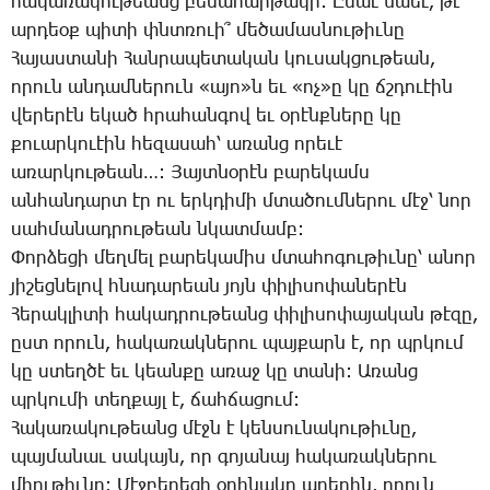
հա­կա­ռա­կու­թեանց բե­մա­հար­թա­կի: Ը­սաւ նաեւ, թէ
ար­դեօք պի­տի փնտռո­ւի՞ մե­ծա­մաս­նու­թիւ­նը
­Հա­յաս­տա­նի ­Հան­րա­պե­տա­կան կու­սակ­ցու­թեան,
ո­րուն ան­դամ­նե­րուն «ա­յո»ն­ եւ «ոչ»ը կը ճշդո­ւէին
վե­րե­րէն ե­կած հրա­հան­գով եւ օ­րէնք­նե­րը կը
քո­ւար­կո­ւէին հե­զա­սահ՝ ա­ռանց ո­րե­ւէ
ա­ռար­կու­թեան…: ­Յայտ­նօ­րէն բա­րե­կամս
ան­հան­դարտ էր ու երկ­դի­մի մտա­ծում­նե­րու մէջ՝ նոր
սահ­մա­նադ­րու­թեան նկատ­մամբ:
­Փոր­ձե­ցի մեղ­մել բա­րե­կա­միս մտա­հո­գու­թիւ­նը՝ ա­նոր
յի­շեց­նե­լով հնա­դա­րեան յոյն փի­լի­սո­փա­նե­րէն
­Հե­րակ­լի­տի հա­կադ­րու­թեանց փի­լի­սո­փա­յա­կան թէ­զը,
ըստ ո­րուն, հա­կա­ռակ­նե­րու պայ­քարն է, որ պրկում
կը ստեղ­ծէ եւ կեան­քը ա­ռաջ կը տա­նի: Ա­ռանց
պրկու­մի տեղ­քայլ է, ճահ­ճա­ցում:
­Հա­կա­ռա­կու­թեանց մէջն է կեն­սու­նա­կու­թիւ­նը,
պայ­մա­նաւ սա­կայն, որ գո­յա­նայ հա­կա­ռակ­նե­րու
միու­թիւ­նը: ­Մէջ­բե­րե­ցի օ­րի­նա­կը ա­ղե­ղին, ո­րուն