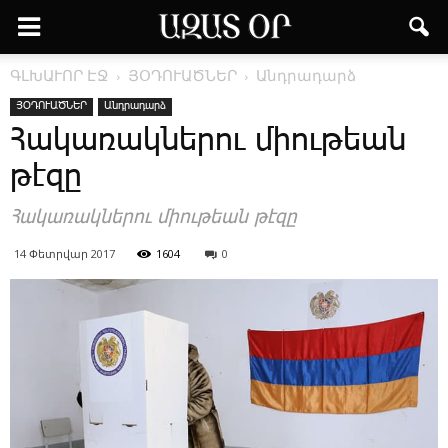
ԳԼԽԱՒՈՐ ԷՋ
ՅՕԴՈՒԱԾՆԵՐ
Անդրադարձ
ՅՕԴՈՒԱԾՆԵՐ
Անդրադարձ
Հակառակներու միութեան
թէզը
Հակառակներու միութեան թէզը
14 Փետրվար 2017
1604
0