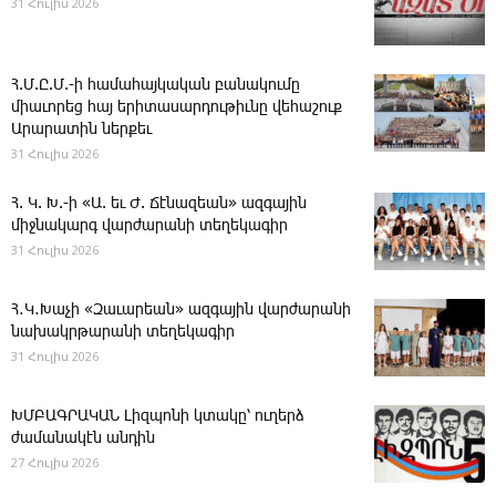
31 Հուլիս 2026
Հ.Մ.Ը.Մ.-ի համահայկական բանակումը
միաւորեց հայ երիտասարդութիւնը վեհաշուք
Արարատին ներքեւ
31 Հուլիս 2026
Հ. Կ. Խ.-ի «Ա. եւ Ժ. ­Ճէնազեան» ազգային
միջնակարգ վարժարանի տեղեկագիր
31 Հուլիս 2026
Հ․Կ․Խաչի «Զաւարեան» ազգային վարժարանի
նախակրթարանի տեղեկագիր
31 Հուլիս 2026
ԽՄԲԱԳՐԱԿԱՆ ­Լիզպոնի կտակը՝ ուղերձ
ժամանակէն անդին
27 Հուլիս 2026