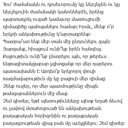
­Հոս՝ ժա­մա­նակն ու դրսե­ւո­րու­մը կը ներշն­չեն ու կը
ներշն­չո­ւին ժա­մա­նա­կի կա­նոն­նե­րէն, ի­րենց
պար­տադ­րել ու­զած կա­մա­ւոր մա­տու­ցու­մի
դի­մա­գի­ծը պահ­պա­նե­լու հա­մար։ Ի­րա՜ւ, մենք ո՞ր
երկ­րի ան­կա­խու­թիւ­նը կ­’ար­տագ­րենք։
­Պատ­րա՞ստ ենք մեր տան մէջ ըն­դու­նե­լու զայն։
­Յար­գանք, հիա­ցում ու­նի՞նք ի­րեն հան­դէպ։
­Քա­ջու­թիւն ու­նի՞նք ընտ­րե­լու այն, որ թե­րեւս
են­թա­գի­տակ­ցա­բար չգիտ­ցանք որ մեր դա­րե­րու
պա­տաս­խանն է։ Ար­դեօ՞ք երկ­րորդ փու­լի
ռազ­մա­վա­րու­թիւն մը կը բա­ցո­ւի մեր դի­մաց։
­Չենք ու­զեր, որ մեր պատ­մու­թիւ­նը միայն
թան­գա­րան­նե­րուն մէջ մնայ։
­Չեմ գի­տեր, ե­թէ պե­տու­թիւն­նե­րը պէտք ե­ղած ձե­ւով
ու չա­փով մտա­հո­գո­ւած են ան­կա­խու­թեան
քա­ղա­քա­կան հո­րի­զո­նին ու քա­ղա­քա­կան
բա­ղադ­րու­թեան վրայ բան մը ա­ւելց­նե­լու։ ­Չեմ գի­տեր