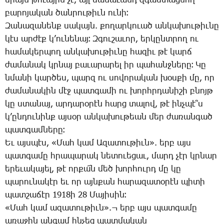
միայն թո­ւա­յին չէ, այլ մա­նա­ւանդ զգաս­տաց­նող
բա­րո­յա­կան ծան­րու­թիւն ու­նի։
­Զա­նա­զա­նենք սա­կայն. քո­ղար­կո­ւած ան­կա­խու­թիւ­նը
կէս ար­ժէք կ­’ու­նե­նայ։ Զ­գու­շա­ւոր, եր­կընտ­րող ու
հա­մա­կեր­պող ան­կա­խու­թիւ­նը հա­զիւ թէ կարճ
ժա­մա­նակ կրնայ բա­ւա­րա­րել իր պա­հանջ­նե­րը։ ­Կը
նմա­նի կար­ծես, պարզ ու սո­վո­րա­կան խօս­քի մը, որ
ժա­մա­նա­կին մէջ պատ­գա­մի ու խորհր­դա­նի­շի բնոյթ
կը ստա­նայ, ար­դա­րօ­րէն հարց տա­լով, թէ ինչ­պէ՞ս
կ­’ըն­դու­նինք այ­սօր ան­կա­խու­թեան մեր ժա­ռան­գած
պատ­գամ­նե­րը։
Եւ այս­պէս, «­Մահ կամ Ա­զա­տու­թիւն». երբ այս
պատ­գա­մը հրա­պա­րակ նե­տո­ւե­ցաւ, մարդ չէր կրնար
ե­րե­ւա­կա­յել, թէ որ­քա՜ն մեծ խոր­հուրդ մը կը
պա­րու­նա­կէր եւ որ այն­քան հա­րա­զա­տօ­րէն պի­տի
պատ­շա­ճէր 1918ի 28 ­Մա­յի­սին։
«­Մահ կամ ա­զա­տու­թիւն».¬ երբ այս պատ­գա­մը
ա­ռա­ջին ան­գամ հնչեց պատ­մա­կան