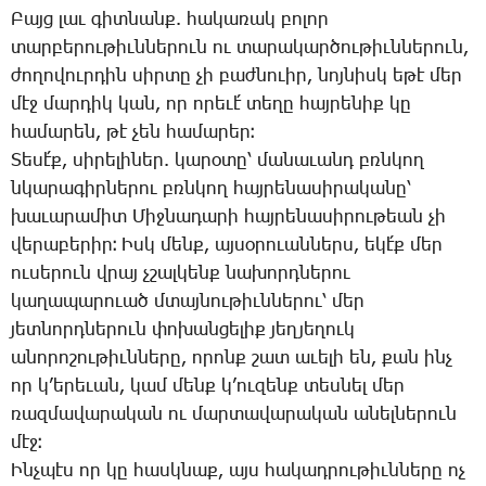
­Բայց լաւ գիտ­նանք. հա­կա­ռակ բո­լոր
տար­բե­րու­թիւն­նե­րուն ու տա­րա­կար­ծու­թիւն­նե­րուն,
ժո­ղո­վուր­դին սիր­տը չի բաժ­նո­ւիր, նոյ­նիսկ ե­թէ մեր
մէջ մար­դիկ կան, որ ո­րե­ւէ՛ տե­ղը հայ­րե­նիք կը
հա­մա­րեն, թէ չեն հա­մա­րեր։
­Տե­սէ՛ք, սի­րե­լի­ներ. կա­րօ­տը՝ մա­նա­ւանդ բռնկող
նկա­րա­գիր­նե­րու բռնկող հայ­րե­նա­սի­րա­կա­նը՝
խա­ւա­րա­միտ ­Միջ­նա­դա­րի հայ­րե­նա­սի­րու­թեան չի
վե­րա­բե­րիր։ Իսկ մենք, այ­սօ­րո­ւան­ներս, ե­կէ՛ք մեր
ու­սե­րուն վրայ չշալ­կենք նա­խորդ­նե­րու
կա­ղա­պա­րո­ւած մտայ­նու­թիւն­նե­րու՝ մեր
յետ­նորդ­նե­րուն փո­խան­ցե­լիք յեղ­յե­ղուկ
ա­նո­րո­շու­թիւն­նե­րը, ո­րոնք շատ ա­ւե­լի են, քան ինչ
որ կ­’ե­րե­ւան, կամ մենք կ­’ու­զենք տես­նել մեր
ռազ­մա­վա­րա­կան ու մար­տա­վա­րա­կան ա­նել­նե­րուն
մէջ։
Ինչ­պէս որ կը հասկ­նաք, այս հա­կադ­րու­թիւն­նե­րը ոչ