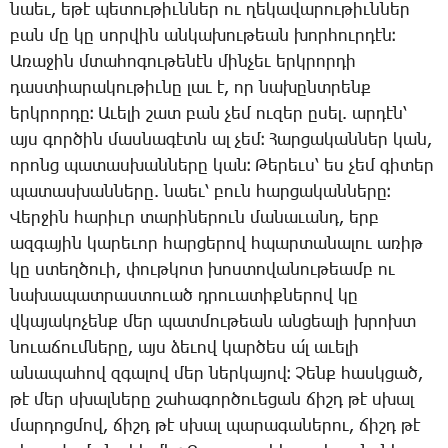
նաեւ, ե­թէ պե­տու­թիւն­ներ ու ղե­կա­վա­րու­թիւն­ներ
բան մը կը սոր­վին ան­կա­խու­թեան խոր­հուր­դէն։
Ա­ռա­ջին մտա­հո­գու­թե­նէն մին­չեւ երկ­րոր­դի
դաս­տիա­րա­կու­թիւ­նը լաւ է, որ նա­խընտ­րենք
երկ­րոր­դը։ Ա­ւե­լի շատ բան չեմ ու­զեր ը­սել. ար­դէն՝
այս գոր­ծին մաս­նա­գէտն ալ չեմ։ ­Հար­ցա­կան­ներ կան,
ո­րոնց պա­տաս­խան­նե­րը կան։ ­Թե­րեւս՝ ես չեմ գի­տեր
պա­տաս­խան­նե­րը. նաեւ՝ բուն հար­ցա­կան­նե­րը։
­Վեր­ջին հա­րիւր տա­րի­նե­րուն մա­նա­ւանդ, երբ
ազ­գա­յին կա­րե­ւոր հար­ցե­րով հպար­տա­նա­լու ա­ռիթ
կը ստեղ­ծո­ւի, փութ­կոտ խոս­տո­վա­նու­թեամբ ու
նա­խա­պատ­րաս­տո­ւած դրո­ւա­տիք­նե­րով կը
վկա­յա­կո­չենք մեր պատ­մու­թեան ան­ցեա­լի խրոխտ
նո­ւա­ճում­նե­րը, այս ձե­ւով կար­ծես ա՛լ ա­ւե­լի
ա­նա­պա­հով զգա­լով մեր ներ­կա­յով։ ­Չենք հասկ­ցած,
թէ մեր սխալ­նե­րը շա­հա­գոր­ծո­ւե­ցան ճիշդ թէ սխալ
մար­դոց­մով, ճիշդ թէ սխալ պա­րա­գա­նե­րու, ճիշդ թէ