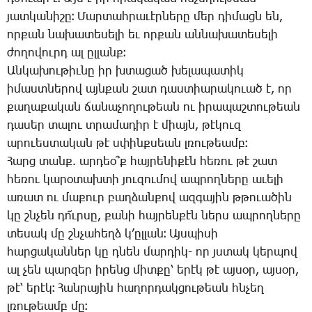
յատ­կա­նի­շը։ ­Մար­տահ­րա­ւէր­նե­րը մեր դի­մացն են,
որ­քան նա­խա­տե­սե­լի եւ որ­քան ան­նա­խա­տե­սե­լի
ժո­ղո­վուրդ ալ ըլ­լանք։
Ան­կա­խու­թիւ­նը իր խտա­ցած խե­լա­պա­տիկ
ի­մաստ­նե­րով այն­քան շատ դաս­տիա­րա­կո­ւած է, որ
քա­ղա­քա­կան ճա­նա­չո­ղու­թեան ու ի­րա­պաշ­տու­թեան
դա­սեր տա­լու տրա­մա­դիր է միայն, թէ­կուզ
ա­րո­ւես­տա­կան թէ սփինք­սեան լռու­թեամբ։
­Հարց տանք. ար­դեօ՞ք հայ­րե­նի­քէն հե­ռու թէ շատ
հե­ռու կա­րօ­տախ­տի յու­զու­մով ապ­րող­նե­րը ա­ւե­լի
ա­ռատ ու մա­քուր բաղ­ձան­քով ազ­գա­յին թթո­ւա­ծին
կը շնչեն դո՜ւր­սը, քա­նի հայ­րեն­քէն ներս ապ­րող­նե­րը
տե­սակ մը շնչա­հեղձ կ­’ըլ­լան։ Այս­պի­սի
հար­ցա­կան­ներ կը դնեն մար­դիկ- որ յստակ կեր­պով
ալ չեն պար­զեր ի­րենց միտ­քը՝ ե­րէկ թէ այ­սօր, այ­սօր,
թէ՝ ե­րէկ։ ­Հան­րա­յին հա­ղոր­դակ­ցու­թեան հնչեղ
լռու­թեամբ մը։