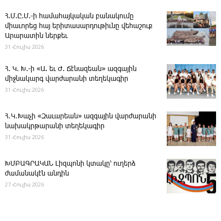
Հ.Մ.Ը.Մ.-ի համահայկական բանակումը
միաւորեց հայ երիտասարդութիւնը վեհաշուք
Արարատին ներքեւ
31 Հուլիս 2026
Հ. Կ. Խ.-ի «Ա. եւ Ժ. ­Ճէնազեան» ազգային
միջնակարգ վարժարանի տեղեկագիր
31 Հուլիս 2026
Հ․Կ․Խաչի «Զաւարեան» ազգային վարժարանի
նախակրթարանի տեղեկագիր
31 Հուլիս 2026
ԽՄԲԱԳՐԱԿԱՆ ­Լիզպոնի կտակը՝ ուղերձ
ժամանակէն անդին
27 Հուլիս 2026