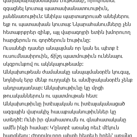
գա­ղա­փա­րա­խօ­սա­կան էու­թեամբ, ո­րով­հե­տեւ
զգաց­նել կու­տայ պա­տաս­խա­նա­տո­ւու­թիւն,
յանձ­նա­ռու­թիւն։ Ա­նի­կա պար­տադ­րո­ւած ա­նել­նե­րու
ելք ու պա­տաս­խան կու­տայ։ Ն­կա­րա­հա­նում­նե­րը չեն
հե­տաքրք­րեր զինք, այլ վա­րա­գոյ­րի ե­տին խմո­րո­ւող
հար­ցե­րուն ու գոր­ծե­րուն էու­թիւ­նը։
Ու­սա­նե­լի դա­սեր ան­պայ­ման որ կան եւ պէտք է
ու­սում­նա­սի­րո­ւին, ճի՛շդ պատ­մու­թիւն ու­նե­նա­լու
սկզբուն­քով ու ակն­կա­լու­թեամբ։
Ան­կա­խու­թեան ժա­մա­նա­կը ան­պայ­մա­նօ­րէն կու­գայ,
նոյ­նիսկ երբ մենք ուղ­ղա­կի եւ ան­մի­ջա­կա­նօ­րէն չենք
անդ­րա­դառ­նար։ Ան­կա­խու­թիւ­նը կը մրցի
թո­ւա­կան­նե­րուն ու պատ­մու­թան հետ։
Ան­կա­խու­թիւ­նը ի­տէա­լա­կան ու ի­տէա­լա­կա­նա­ցած
ազ­գա­յին վա­րա­կիչ հա­ւա­քա­կա­նու­թիւն­ներ կը
ստեղ­ծէ։ Ու­նի իր գնա­հա­տումն ու գնա­հա­տա­կա­նը
ա­մէ՛ն ին­չի հա­մար։ Կ’ընտ­րէ ա­ռանց ոե­ւէ մէ­կուն
հարց­նե­լու։ ­Ժո­ղո­վուր­դը պի­տի հե­տե­ւի ի­րեն՝ ա­ռա՛նց