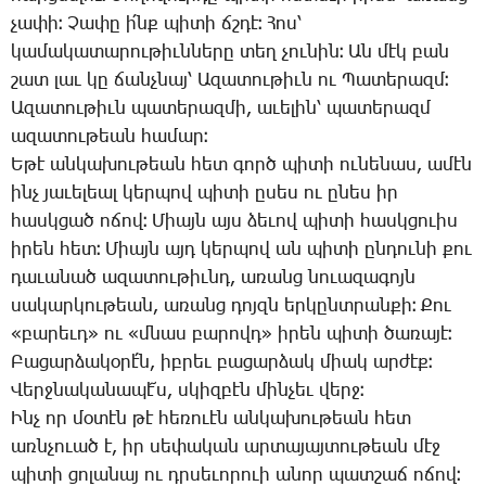
չա­փի։ ­Չա­փը ի՛նք պի­տի ճշդէ։ ­Հոս՝
կա­մա­կա­տա­րու­թիւն­նե­րը տեղ չու­նին։ Ան մէկ բան
շատ լաւ կը ճանչ­նայ՝ Ա­զա­տու­թիւն ու ­Պա­տե­րազմ։
Ա­զա­տու­թիւն պա­տե­րազ­մի, ա­ւե­լին՝ պա­տե­րազմ
ա­զա­տու­թեան հա­մար։
Ե­թէ ան­կա­խու­թեան հետ գործ պի­տի ու­նե­նաս, ա­մէն
ինչ յա­ւե­լեալ կեր­պով պի­տի ը­սես ու ը­նես իր
հասկ­ցած ո­ճով։ ­Միայն այս ձե­ւով պի­տի հասկ­ցո­ւիս
ի­րեն հետ։ ­Միայն այդ կեր­պով ան պի­տի ըն­դու­նի քու
դա­ւա­նած ա­զա­տու­թիւնդ, ա­ռանց նո­ւա­զա­գոյն
սա­կար­կու­թեան, ա­ռանց դոյզն եր­կընտ­րան­քի։ ­Քու
«բա­րեւդ» ու «մնաս բա­րովդ» ի­րեն պի­տի ծա­ռա­յէ։
­Բա­ցար­ձա­կօ­րէ՛ն, իբ­րեւ բա­ցար­ձակ միակ ար­ժէք։
­Վերջ­նա­կա­նա­պէ՜ս, սկիզ­բէն մին­չեւ վերջ։
Ինչ որ մօ­տէն թէ հե­ռո­ւէն ան­կա­խու­թեան հետ
առն­չո­ւած է, իր սե­փա­կան ար­տա­յայ­տու­թեան մէջ
պի­տի ցո­լա­նայ ու դրսե­ւո­րո­ւի ա­նոր պատ­շաճ ո­ճով։