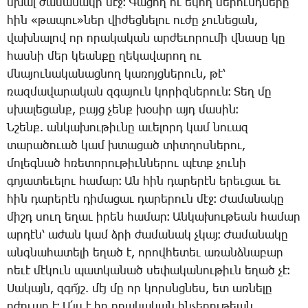
սխալ ժա­մա­նա­կի մէջ։ ­Գա­ցող ու ե­կող սե­րունդ­նե­րը
հին «թա­պու»ներ վի­ժեց­նե­լու ու­ժը չու­նե­ցան,
վախ­նա­լով որ ո­րա­կա­կան ար­ժե­ւո­րու­մի վնա­սը կը
հաս­նի մեր կեան­քը ղե­կա­վա­րող ու
մնա­յու­նա­կա­նաց­նող կա­ռոյց­նե­րուն, թէ՝
ռազ­մա­վա­րա­կան զգա­յուն կո­րիզ­նե­րուն։ ­Տեղ մը
սխա­լե­ցանք, բայց չենք խօ­սիր այդ մա­սին։
Ն­շենք. ան­կա­խու­թիւ­նը ա­ւե­լորդ կամ նո­ւազ
տա­րա­ծո­ւած կամ խտա­ցած տիտ­ղոս­նե­րու,
մո­լեգ­նած հռե­տո­րու­թիւն­նե­րու պէտք չու­նի
գո­յա­տե­ւե­լու հա­մար։ Ան հին դա­րե­րէն ե­րեւ­ցաւ եւ
հին դա­րե­րէն դի­մա­ցաւ դա­րե­րուն մէջ։ ­Ժա­մա­նա­կը
միշդ սուղ ե­ղաւ ի­րեն հա­մար։ Ան­կա­խու­թեան հա­մար
ար­դէն՝ ա­ժան կամ ձրի ժա­մա­նակ չկայ։ ­Ժա­մա­նա­կը
անգ­նա­հա­տե­լի ե­ղած է, ո­րով­հե­տեւ ա­ռանձ­նա­բար
ոե­ւէ մէ­կուն պատ­կա­նած սե­փա­կա­նու­թիւն ե­ղած չէ։
­Սա­կայն, զգո՜յշ. մէյ մը որ կորսնց­նես, ետ առ­նե­լը
դժո­ւար է։ Ա՛յս է իր ո­րա­կա­կան հնչե­ղու­թեան