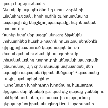
կա­պի հնչե­ղու­թեամբ։
­Տե­սակ մը, այս­պէ՛ս ծնունդ ա­ռաւ ձի­թե­նիի
ան­մա­հու­թեան, հո­ղի ու­ժին եւ խոստմ­նա­լից
ա­պա­գա­յի մը ներշն­չող պատ­գա­մը, հայ­րե­նա­կան
խոս­տու­մը։
­Դա­րեր ետք՝ մեր ազ­գը՝ սնու­ցիչ ձի­թե­նին
փո­խա­րի­նեց հա­տիկ-հա­տիկ ի­րար քով սեղ­մօ­րէն
գիր­կընդ­խառ­նո­ւած կարմ­րա­գոյն նու­ռի
ժա­ռան­գա­կա­նու­թեան կեն­սա­գոր­ծու­մը
տե­ւա­կա­նաց­նող խոր­հուր­դի կեն­դա­նի պատ­գա­մի
յե­նա­րա­նով։ Այդ օ­րէն սկսանք նա­խա­տե­սել մեր
ազ­գա­յին ա­պա­գան։ Որ­քան մեծ­ցանք՝ ­Հա­յաս­տա­նը
ա­ւե­լի յայտ­նա­բե­րե­ցինք։
­Հա­յոց նու­ռի խոր­հուր­դը խիղ­ճով ու հա­ւատ­քով
մրցե­ցաւ մեր կեան­քի լաւ կամ գէշ դա­րաշր­ջան­նե­րու
ա­նէծք­նե­րուն հետ, ու հա­սաւ իր պար­զու­նակ
կեր­պա­րը նո­ւի­րա­կա­նաց­նող ­Սօս ­Սար­գի­սեա­նի