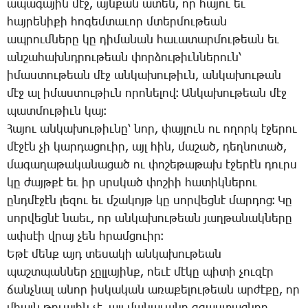
ա­պա­գա­յին մէջ, այն­քան ա­տեն, որ հա­յու եւ
հայ­րե­նի­քի հո­գեմ­տա­ւոր մտեր­մու­թեան
ապ­րում­նե­րը կը դի­մա­նան հա­ւա­տար­մու­թեան եւ
ան­շա­հախնդ­րու­թեան փոր­ձու­թիւն­նե­րուն՝
ի­մաս­տու­թեան մէջ ան­կա­խու­թիւն, ան­կա­խու­թան
մէջ ալ ի­մաս­տու­թիւն ո­րո­նե­լով։ Ան­կա­խու­թեան մէջ
պատ­մու­թիւն կայ։
­Հա­յու ան­կա­խու­թիւ­նը՝ նոր, փայ­լուն ու ո­ղորկ է­ջե­րու
մէ­ջէն չի կար­դա­ցո­ւիր, այլ հին, մա­շած, դեղ­նո­տած,
մա­գա­ղա­թա­կա­նա­ցած ու փո­շե­թա­թախ է­ջե­րէն դուրս
կը ժայթ­քէ եւ իր սրսկած փո­շիի հա­տիկ­նե­րու
ընդ­մէ­ջէն լե­զու եւ մշա­կոյթ կը սոր­վեց­նէ մար­դոց։ ­Կը
սոր­վեց­նէ նաեւ, որ ան­կա­խու­թեան յաղ­թա­նակ­նե­րը
ափ­սէի վրայ չեն հրամ­ցո­ւիր։
Ե­թէ մենք այդ տե­սա­կի ան­կա­խու­թեան
պաշտ­պան­ներ չըլ­լա­յինք, ոե­ւէ մէ­կը պի­տի չու­զէր
ճանչ­նալ ա­նոր իս­կա­կան ա­ռա­քե­լու­թեան ար­ժէ­քը, որ