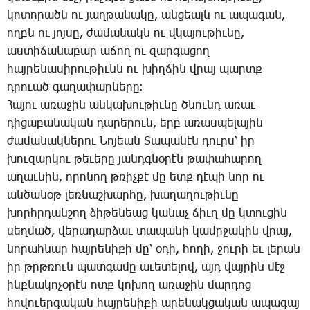
կո­տո­րածն ու յաղ­թա­նա­կը, ան­ցեալն ու ա­պա­գան,
ողբն ու յոյ­սը, ժա­մա­նակն ու վկա­յու­թիւ­նը,
աս­տի­ճա­նա­բար ա­ճող ու զար­գա­ցող
հայ­րե­նա­սի­րու­թիւնն ու խիղ­ճին վրայ պարտք
դրուած գա­ղա­փար­նե­րը։
­Հա­յու ա­ռա­ջին ան­կա­խու­թիւ­նը ծնունդ ա­ռաւ
դի­ցա­բա­նա­կան դա­րե­րուն, երբ ա­ռաս­պե­լա­յին
ժա­մա­նակ­նե­րու ­Նո­յեան ­Տա­պա­նէն դուրս՝ իր
խու­զար­կու թե­ւե­րը յանդգ­նօ­րէն թա­փա­հա­րող
ա­ղաւ­նին, ո­րո­նող թռիչ­քէ մը ետք դէ­պի նոր ու
ան­ծա­նօթ լեռ­նաշ­խար­հը, խա­ղա­ղու­թիւ­նը
խորհր­դան­շող ձի­թե­նեաց կա­նաչ ճիւղ մը կտու­ցին
սեղ­մած, վե­րա­դար­ձաւ տա­պա­նի կամր­ջա­կին վրայ,
նո­րահ­նար հայ­րե­նի­քի մը՝ օ­դի, հո­ղի, ջու­րի եւ լե­րան
իր թրթռուն պատ­գա­մը ա­ւե­տե­լով, այդ վայ­րին մէջ
ինք­նա­կո­չօ­րէն ոտք կո­խող ա­ռա­ջին մար­դոց
հո­վո­ւեր­գա­կան հայ­րե­նի­քի ա­րե­նակ­ցա­կան ա­պա­գայ