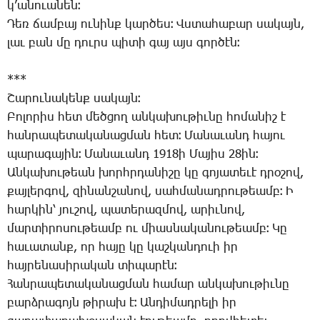
կ­’ա­նուա­նեն։
­Դեռ ճամ­բայ ու­նինք կար­ծես։ Վս­տա­հա­բար սա­կայն,
լաւ բան մը դուրս պի­տի գայ այս գոր­ծէն։
***
­Շա­րու­նա­կենք սա­կայն։
­Բո­լո­րիս հետ մեծ­ցող ան­կա­խու­թիւ­նը հո­մա­նիշ է
հան­րա­պե­տա­կա­նաց­ման հետ։ ­Մա­նա­ւանդ հա­յու
պա­րա­գա­յին։ ­Մա­նա­ւանդ 1918ի ­Մա­յիս 28ին։
Ան­կա­խու­թեան խորհր­դա­նի­շը կը գո­յա­տե­ւէ դրօ­շով,
քայ­լեր­գով, զի­նան­շա­նով, սահ­մա­նադ­րու­թեամբ։ Ի
հար­կին՝ յու­շով, պա­տե­րազ­մով, ա­րիւ­նով,
մար­տի­րո­սու­թեամբ ու միաս­նա­կա­նու­թեամբ։ ­Կը
հա­ւա­տանք, որ հա­յը կը կաշ­կան­դո­ւի իր
հայ­րե­նա­սի­րա­կան տի­պա­րէն։
­Հան­րա­պե­տա­կա­նաց­ման հա­մար ան­կա­խու­թիւ­նը
բարձ­րա­գոյն թի­րախ է։ Ան­դի­մադ­րե­լի իր