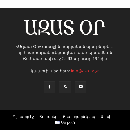
«Ազատ Օր» առաջին հայկական օրաթերթն է,
որ հրատարակուեցաւ յետ-պատերազմեան
Յունաստանի մէջ 25 Փետրուար 1945ին
կապուիլ մեզ հետ:
info@azator.gr
Գլխաւոր էջ
Յղումներ
Յետադարձ կապ
Արխիւ
Ελληνικά