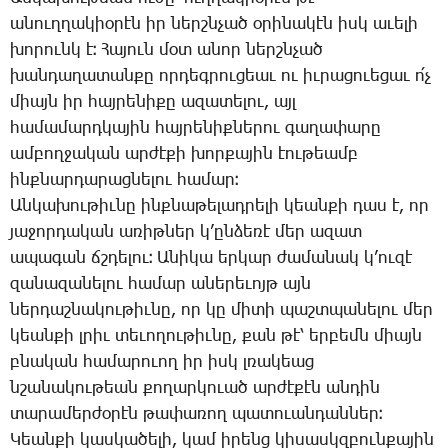
ա­նուղ­ղա­կիօ­րէն իր ներշն­չած օ­րի­նա­կէն իսկ ա­ւե­լի
խո­րունկ է։ ­Հա­յուն մօտ ա­նոր ներշն­չած
խան­դա­ղա­տան­քը որ­դեգ­րու­ցեաւ ու իւ­րա­ցո­ւե­ցաւ ո՛չ
միայն իր հայ­րե­նի­քը ա­զա­տե­լու, այլ
հա­մա­մարդ­կա­յին հայ­րե­նիք­նե­րու գա­ղա­փա­րը
ամ­բող­ջա­կան ար­ժէ­քի խոր­քա­յին էու­թեամբ
ինք­նար­դա­րաց­նե­լու հա­մար։
Ան­կա­խու­թիւ­նը ինք­նա­թե­լադ­րե­լի կեան­քի դաս է, որ
յա­ջոր­դա­կան ա­ռիթ­ներ կ­’ըն­ձե­ռէ մեր ա­զատ
ա­պա­գան ճշդե­լու։ Ա­նի­կա եր­կար ժա­մա­նակ կ­’ու­զէ
զա­նա­զա­նե­լու հա­մար ա­նե­րե­ւոյթ այն
ներ­դաշ­նա­կու­թիւ­նը, որ կը մի­տի պաշտ­պա­նե­լու մեր
կեան­քի լրիւ տե­ւո­ղու­թիւ­նը, քան թէ՝ եր­բեմն միայն
բնա­կան հա­մա­րո­ւող իր իսկ լռա­կեաց
նշա­նա­կու­թեան քո­ղար­կո­ւած ար­ժէ­քէն ան­դին
տա­րա­մեր­ժօ­րէն թա­փա­ռող պա­տո­ւան­դան­ներ։
­Կեան­քի կաս­կա­ծե­լի, կամ ի­րենց կի­սասկզ­բուն­քա­յին