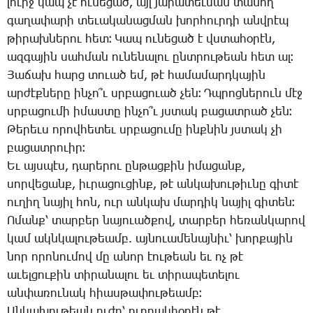
լուրջ կապ չէ ու­նե­ցած, այլ յա­րա­տեւ­ման տա­նող
գա­ղա­փա­րի տե­ւա­կա­նաց­ման խոր­հուր­դի անվ­րէպ
թի­րախ­նե­րու հետ։ ­Կապ ու­նե­ցած է վստա­հօ­րէն,
ազ­գա­յին սահ­ման ու­նե­նա­լու ընտ­րու­թեան հետ ալ։
­Յա­ճախ հարց տո­ւած եմ, թէ հա­մա­մարդ­կա­յին
ար­ժէք­նե­րը ին­չո՞ւ սրբա­ցո­ւած չեն։ Դպ­րոց­նե­րուն մէջ
սրբա­ցու­մի ի­մաս­տը ին­չո՞ւ յստակ բա­ցատ­րած չեն։
­Թե­րեւս ո­րով­հե­տեւ սրբա­ցու­մը ինք­նին յստակ չի
բա­ցատ­րո­ւիր։
Եւ այս­պէս, դա­րե­րու ըն­թաց­քին ի­մա­ցանք,
սոր­վե­ցանք, իւ­րա­ցու­ցինք, թէ ան­կա­խու­թիւ­նը գի­տէ
ու­ղիղ նա­յիլ հոն, ուր ան­կախ մար­դիկ նա­յիլ գի­տեն։
Ո­մանք՝ տար­բեր նա­յո­ւած­քով, տար­բեր հե­ռան­կա­րով
կամ ակն­կա­լու­թեամբ. այ­նո­ւա­մե­նայ­նիւ՝ խոր­քա­յին
նոր ո­րո­նու­մով մը ա­նոր էու­թեան եւ ոչ թէ
ա­ւել­ցու­քին տի­րա­նա­լու եւ տի­րա­պե­տե­լու
ան­փա­ռու­նակ հիաս­թա­փու­թեամբ։
Ան­կա­խու­թեան ու­ժը՝ ուղ­ղա­կիօ­րէն թէ