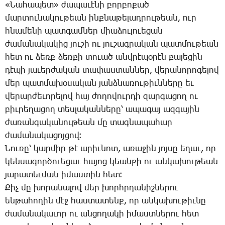
«­Նա­հա­պետ» ժա­պա­ւէ­նի բոր­բո­քած
մար­տու­նա­կու­թեան ինք­նա­թե­լադ­րու­թեան, ուր
հնա­մե­նի պատ­գամ­ներ միա­ձու­լո­ւե­ցան
ժա­մա­նա­կա­կից յու­շի ու յու­շագ­րա­կան պատ­մու­թեան
հետ ու ձեռք-ձեռ­քի տո­ւած անվրէ­պօ­րէն քա­լե­ցին
դէ­պի յա­ւեր­ժա­կան տա­փաս­տան­ներ, վե­րա­նո­րո­գե­լով
մեր պատ­մա­խօ­սա­կան յանձ­նա­ռու­թիւն­նե­րը եւ
վե­րար­ժե­ւո­րե­լով հայ ժո­ղո­վուր­դի զար­գա­ցող ու
բիւ­րե­ղա­ցող տես­լա­կան­նե­րը՝ ա­պա­գայ ազ­գա­յին
ժա­ռան­գա­կա­նու­թեան մը տագ­նա­պա­հար
ժա­մա­նա­կա­ցոյ­ցով։
­Նու­ռը՝ կար­միր թէ ա­րիւ­նոտ, ա­ռա­ջին յոյ­սը ե­ղաւ, որ
կեն­սա­գոր­ծո­ւե­ցաւ հա­յոց կեան­քի ու ան­կա­խու­թեան
յա­րա­տեւ­ման ի­մաս­տին հետ։
­Քիչ մը խո­րա­նա­լով մեր խորհր­դա­նիշ­նե­րու
են­թա­հո­ղին մէջ հաս­տա­տենք, որ ան­կա­խու­թիւ­նը
ժա­մա­նա­կա­ւոր ու ան­ցո­ղա­կի ի­մաստ­նե­րու հետ