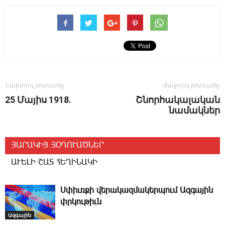
Նախորդ յօդուածը
Յաջորդ յօդուածը
25 ­Մա­յիս 1918.
Շնորհակալական
նամակներ
ՅԱՐԱԿԻՑ ՅՕԴՈՒԱԾՆԵՐ
ԱՒԵԼԻ ՇԱՏ ՀԵՂԻՆԱԿԻ
Ս­փիւռ­քի վե­րա­կազ­մա­կեր­պում Ազ­գա­յին
փրկու­թիւն
Ազգային