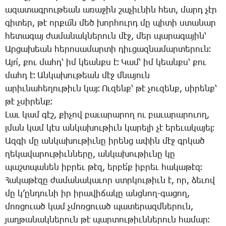
ա­զա­տագ­րու­թեան ա­ռա­ջին շա­չիւ­նին հետ, մարդ չէր
գի­տեր, թէ որ­քա՜ն մեծ խոր­հուրդ մը պի­տի ստա­նար
հե­տա­գայ ժա­մա­նակ­նե­րուն մէջ, մեր պա­րա­գա­յին՝
Ար­ցա­խեան հե­րո­սա­մար­տի դիւ­ցազ­նա­մար­տե­րուն։
Ա­յո՛, քու մահդ՝ իմ կեանքս է։ ­Կամ՝ իմ կեանքս՝ քու
մահդ է։ Ան­կա­խու­թեան մէջ մնա­յուն
ա­րիւ­նա­հե­ղու­թիւն կայ։ Ու­զենք՝ թէ չու­զենք, սի­րենք՝
թէ չսի­րենք։
­Լաւ կամ գէշ, քի­չով բա­ւա­րա­րող ու բա­ւա­րա­րո­ւող,
լման կամ կէս ան­կա­խու­թիւն կա­րե­լի չէ ե­րե­ւա­կա­յել։
Ազ­գի մը ան­կա­խու­թիւ­նը ի­րենց ա­փին մէջ գրկած
ղե­կա­վա­րու­թիւն­նե­րը, ան­կա­խու­թիւ­նը կը
պաշտ­պա­նեն իբ­րեւ թէզ, եր­բե՛ք իբ­րեւ հա­կա­թէզ։
­Հա­կա­թէ­զը ժա­մա­նա­կա­ւոր ստրկու­թիւն է, որ, ձե­ւով
մը կ­’ըն­դու­նի իր ի­րա­վի­ճա­կը անց­նող-գա­ցող,
մոռ­ցո­ւած կամ չմոռ­ցո­ւած պա­տե­րազմ­նե­րուն,
յաղ­թա­նակ­նե­րուն թէ պար­տու­թիւն­նե­րուն հա­մար։