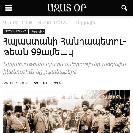
ԳԼԽԱՒՈՐ ԷՋ
ՅՕԴՈՒԱԾՆԵՐ
Ազգային
ՅՕԴՈՒԱԾՆԵՐ
Ազգային
Հա­յաս­տա­նի ­Հան­րա­պե­տու­
թեան 99ա­մեա­կ
Անկախութեան պատկանելիութիւնը ազգային
ինքնութիւն կը յայտնաբերէ
26 Մայիս 2017
1583
0