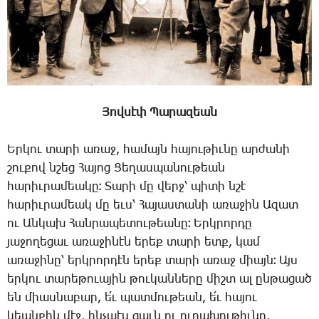
Յով­սէփ ­Պա­րա­զեան
Եր­կու տա­րի ա­ռաջ, հա­մայն հա­յու­թիւ­նը ար­ժա­նի
շու­քով նշեց ­Հա­յոց ­Ցե­ղաս­պա­նու­թեան
հա­րիւ­րա­մեա­կը։ ­Տա­րի մը վերջ՝ պի­տի նշէ
հա­րիւ­րա­մեակ մը եւս՝ ­Հա­յաս­տա­նի ա­ռա­ջին Ա­զատ
ու Ան­կախ ­Հան­րա­պե­տու­թեա­նը։ Երկ­րոր­դը
յա­ջո­ղե­ցաւ ա­ռա­ջի­նէն ե­րեք տա­րի ետք, կամ
ա­ռա­ջի­նը՝ երկ­րոր­դէն ե­րեք տա­րի ա­ռաջ միայն։ Այս
եր­կու տա­րե­թո­ւա­յին թուկան­նե­րը միշտ ալ ըն­թա­ցած
են միաս­նա­բար, ե՛ւ պատ­մու­թեան, ե՛ւ հա­յու
կեան­քին մէջ, ինչ­պէս ցաւն ու ու­րա­խու­թիւ­նը,