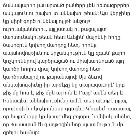
ճա­նա­պար­հը չա­ւար­տած բա­նե­րը չեն հե­տագրքրեր
ան­կա­յուն ու խա­խուտ ան­կա­խու­թեան։ Այս վեր­ջի­նը
կը սի­րէ գործ ու­նե­նալ ոչ թէ ան­շուք
ու­րո­ւա­կան­նե­րու, այլ յստակ ու բա­ցա­յայտ
մար­տու­նա­կու­թեան հետ։ Ա­ւե­լին՝ մայ­րե­նի հո­ղը
ծան­րօ­րէն կո­խող մար­դոց հետ, ո­րոնք
ա­պա­հո­վու­թիւն ու եր­ջան­կու­թիւն կը զգան՝ քա­րի
կոշ­կոռ­նե­րով կարծ­րա­ցած ու միա­խառ­նո­ւած այդ
կարծր հո­ղին վրայ կո­խող մար­դոց հետ
կարծ­րա­նա­լով ու քա­րա­նա­լով։ Այս ձե­ւով
ան­կա­խու­թիւ­նը իր ար­ժէ­քը կը տա­րա­զա­ւո­րէ՝ երբ
քիչ մը հոս է, քիչ մըն ալ հոն է։ ­Բայց՝ ա­մէ՜ն տեղ է։
Իս­կա­պէս, ան­կա­խու­թիւ­նը ա­մէն տեղ պէտք է ըլ­լայ,
որ­պէս­զի իր կոշ­կոռ­նե­րը զգաց­նէ։ Կ’ու­զեմ հա­ւա­տալ,
որ հայ­րե­նի­քը կը կա­պէ մեզ բո­լորս, նոյ­նիսկ ա­նոնց,
որ ­Հա­յաս­տա­նէն գաղ­թե­ցին նոր պատ­մու­թիւն մը
գրե­լու հա­մար։