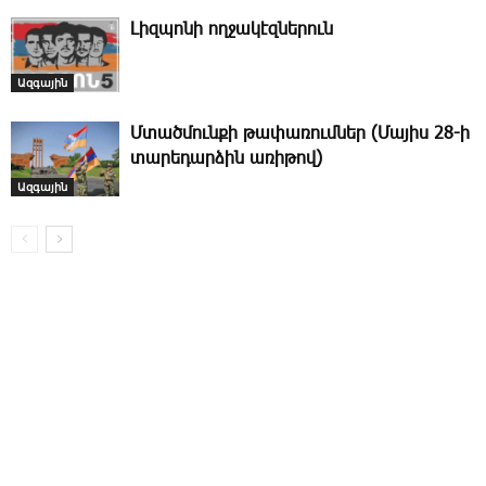
­Լիզ­պո­նի ող­ջա­կէզ­նե­րուն
Ազգային
Մտածմունքի թափառումներ (Մայիս 28-ի
տարեդարձին առիթով)
Ազգային