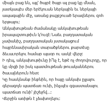
միայն բաց են, այլ՝ ծայ­րէ ծայր ալ բաց կը մնան,
յատ­կա­պէս մեր ե­րէ­կո­ւան ներ­կա­յին եւ ներ­կա­յի
ա­պա­գա­յին մէջ, ա­ռանց քաշք­շո­ւած ե­րազ­նե­րու զոհ
եր­թա­լու։
Ան­կա­խու­թեան ժա­մա­նա­կը ան­կա­խու­թեան
ի­րա­պաշ­տու­թիւն կ­’ու­զէ։ ­Նաեւ բաղ­դա­տա­կան
չա­փա­նիշ, բաղ­դա­տա­կան յստա­կա­ցում
հայ­րե­նա­սի­րա­կան տա­րածք­նե­րու քար­տէ­սը
ձե­ւա­ւո­րե­լու հա­մար այ­սօր ու աս­կէ վերջ։
Ի դէպ, ան­կա­խու­թիւ­նը ի՞նչ է, ե­թէ ոչ ժո­ղո­վուր­դը, որ
կը մրցի իր իսկ պատ­մու­թեան թո­ւա­կան­նե­րու
ծա­ւալ­նե­րուն հետ։
­Կը հասկ­նանք ինք­նին, որ հա­յը ան­կախ ըլ­լա­լու
գե­րա­գոյն պատ­ճառ ու­նի, ինչ­պէս զգաս­տա­նա­լու
պատ­ճառ ու­նի՝ յի­շե­լո՜վ…։
­Վեր­ջին ա­ռիթն է չձա­խո­ղե­լու։