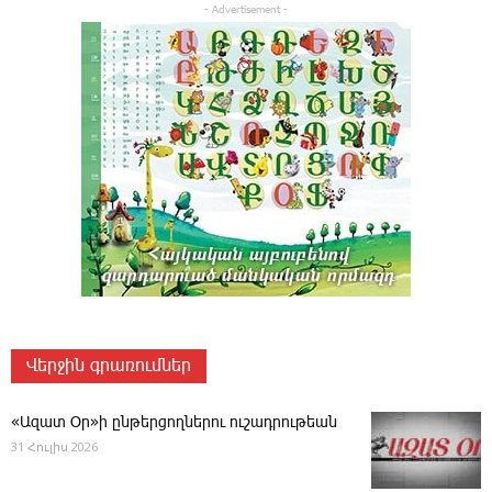
- Advertisement -
Վերջին գրառումներ
«Ազատ Օր»ի ընթերցողներու ուշադրութեան
31 Հուլիս 2026