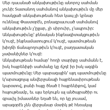
­Մեր դա­ւա­նած ան­կա­խու­թիւ­նը ա­նո­րոշ սահ­ման
չու­նի։ ­Տա­տա­նող սահ­մա­նով ան­կա­խու­թիւն մը մեր
հասկ­ցած ան­կա­խու­թեան հետ կապ չի կրնար
ու­նե­նալ։ ­Փաս­տօ­րէն, բռնագ­րա­ւո­ւած սահ­մա­նով
ան­կա­խու­թիւն չ­’ըլ­լար, չի սի­րո­ւիր, չ­’ապ­րո­ւիր։
Ան­կա­խու­թիւ­նը՝ քննա­կան ինք­նա­գի­տակ­ցու­թիւն
կ­’ու­զէ, ինք­նա­մա­տու­ցում կ­’ու­զէ, պատ­մու­թեան
խիղ­ճի ճա­նա­չո­ղու­թիւն կ­’ու­զէ, բաղ­դա­տա­կան
չա­փա­նիշ­ներ կ­’ու­զէ։
Ան­կա­խու­թեան հա­մար՝ հո­ղի տա­րի­քը սահ­մանն է,
իսկ հայ­րե­նի­քի սահ­մա­նը կը ճշդէ իր իսկ ազ­գին
պատ­մու­թիւ­նը։ ­Մեր պա­րա­գա­յին՝ այդ պատ­մու­թիւ­նը
կ­’ար­տա­ցո­լայ ան­վեր­ջա­նա­լի հայ­րե­նա­սի­րու­թեան
կա­րօ­տով, քա­նի հա­յը ծնած է հայ­րե­նի­քով, կամ
հա­յու­թեամբ, եւ այս եր­կուքն ալ ան­ծայ­րա­ծիր ու
գրա­ւիչ ի­մաստ­ներ ե­ղած են, որ կը յու­սամ,
ա­րա­գօ­րէն չեն վեր­ջա­նար մօ­տիկ թէ հե­ռա­կայ