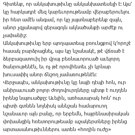
­Գի­տենք, որ ան­կա­խու­թիւ­նը ան­կան­խա­տե­սե­լի է։ Այս՝
կը հար­կադ­րէ մեզ կա­րե­ւո­րու­թեամբ վե­րա­բե­րո­ւե­լու
իր հետ ա­մէն ան­գամ, որ կը յայտ­նա­բե­րենք զայն,
ա­նոր չզլա­նա­լով գե­րա­գոյն ակ­նա­ծան­քի ար­ժէք ու
չա­փա­նիշ։
Ան­կա­խու­թիւ­նը երբ պող­պա­տեայ բռունց­քով կ­’ո­րո­շէ
հա­սակ բարձ­րաց­նել, այս կը նշա­նա­կէ, թէ վճռած է
ձեր­բա­զա­տո­ւիլ իր վրայ բեռ­նա­ւո­րո­ւած ա­ւե­լորդ
ծան­րու­թե­նէն, եւ ոչ թէ ո­րով­հե­տեւ չի կրնար
խու­սա­փիլ ա­նոր ճնշող յա­մա­ռու­թե­նէն։
­Վեր­ջա­պէս, ան­կա­խու­թիւ­նը կը նա­յի դէ­պի հոն, ուր
ա­նի­րա­ւո­ւած բո­լոր ժո­ղո­վուրդ­նե­րը պէտք է ուղ­ղեն
ի­րենց նա­յո­ւած­քը։ Ա­ւե­լին, առ­հա­սա­րակ հոն՝ ուր
պի­տի գտնեն նոյ­նիսկ անն­շան հա­մա­րո­ւող
նշա­նա­ւոր այն բա­նը, որ եր­բեմն, հայ­րե­նա­սի­րա­կան
փո­խան­ցիկ հռե­տո­րու­թեամբ ա­շա­կերտ­նե­րը ի­րենց
ար­տա­սա­նու­թիւն­նե­րու ա­տեն «հո­ղին ու­ժը»