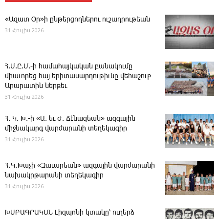
«Ազատ Օր»ի ընթերցողներու ուշադրութեան
31 Հուլիս 2026
Հ.Մ.Ը.Մ.-ի համահայկական բանակումը
միաւորեց հայ երիտասարդութիւնը վեհաշուք
Արարատին ներքեւ
31 Հուլիս 2026
Հ. Կ. Խ.-ի «Ա. եւ Ժ. ­Ճէնազեան» ազգային
միջնակարգ վարժարանի տեղեկագիր
31 Հուլիս 2026
Հ․Կ․Խաչի «Զաւարեան» ազգային վարժարանի
նախակրթարանի տեղեկագիր
31 Հուլիս 2026
ԽՄԲԱԳՐԱԿԱՆ ­Լիզպոնի կտակը՝ ուղերձ