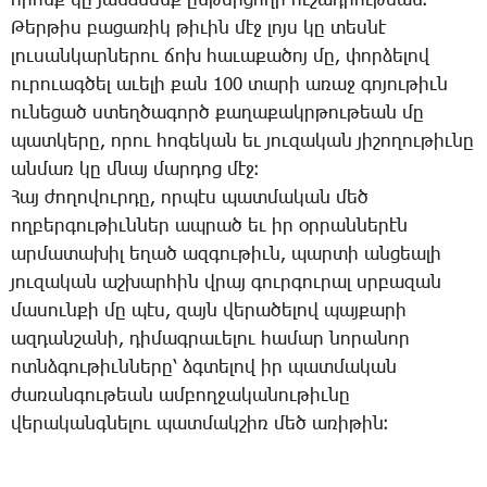
ո­րոնք կը յանձ­նենք ըն­թեր­ցո­ղի ու­շադ­րու­թեան։
­­Թեր­թիս բա­ցա­ռիկ թի­ւին մէջ լոյս կը տես­նէ
լու­սան­կար­նե­րու ճոխ հա­ւա­քա­ծոյ մը, փոր­ձե­լով
ու­րո­ւագ­ծել ա­ւե­լի քան 100 տա­րի ա­ռաջ գո­յու­թիւն
ու­նե­ցած ստեղ­ծա­գործ քա­ղա­քակր­թու­թեան մը
պատ­կե­րը, ո­րու հո­գե­կան եւ յու­զա­կան յի­շո­ղու­թիւ­նը
ան­մառ կը մնայ մար­դոց մէջ։
­­Հայ ժո­ղո­վուր­դը, որ­պէս պատ­մա­կան մեծ
ող­բեր­գու­թիւն­ներ ապ­րած եւ իր օր­րան­նե­րէն
ար­մա­տա­խիլ ե­ղած ազ­գու­թիւն, պար­տի ան­ցեա­լի
յու­զա­կան աշ­խար­հին վրայ գուր­գու­րալ սրբա­զան
մա­սուն­քի մը պէս, զայն վե­րա­ծե­լով պայ­քա­րի
ազ­դան­շա­նի, դի­մագ­րա­ւե­լու հա­մար նո­րա­նոր
ոտնձ­գու­թիւն­նե­րը՝ ձգտե­լով իր պատ­մա­կան
ժա­ռան­գու­թեան ամ­բող­ջա­կա­նու­թիւ­նը
վե­րա­կանգ­նե­լու պատ­մակ­շիռ մեծ ա­ռի­թին։