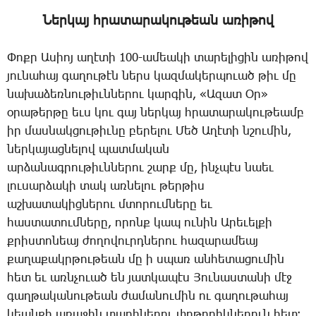
­Ներ­կայ հրա­տա­րա­կու­թեան ա­ռի­թով
­Փոքր Ա­սիոյ ա­ղէ­տի 100-ա­մեա­կի տա­րե­լի­ցին ա­ռի­թով
յու­նա­հայ գա­ղու­թէն ներս կազ­մա­կեր­պո­ւած թիւ մը
նա­խա­ձեռ­նու­թիւն­նե­րու կար­գին, «Ա­զատ Օր»
օ­րա­թեր­թը եւս կու գայ ներ­կայ հրա­տա­րա­կու­թեամբ
իր մաս­նակ­ցու­թիւ­նը բե­րե­լու ­­Մեծ Ա­ղէ­տի նշու­մին,
ներ­կա­յաց­նե­լով պատ­մա­կան
ար­ձա­նագ­րու­թիւն­նե­րու շարք մը, ինչ­պէս նաեւ
լու­սար­ձա­կի տակ առ­նե­լու թեր­թիս
աշ­խա­տա­կից­նե­րու մտո­րում­նե­րը եւ
հաս­տա­տում­նե­րը, ո­րոնք կապ ու­նին Ա­րե­ւել­քի
քրիս­տո­նեայ ժո­ղո­վուրդ­նե­րու հա­զա­րա­մեայ
քա­ղա­քակր­թու­թեան մը ի սպառ ան­հե­տա­ցու­մին
հետ եւ առն­չո­ւած են յատ­կա­պէս ­­Յու­նաս­տա­նի մէջ
գաղ­թա­կա­նու­թեան ժա­մա­նու­մին ու գա­ղու­թա­հայ
կեան­քի ա­ռա­ջին տա­րի­նե­րու փո­թո­րիկ­նե­րուն հետ։