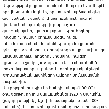
­­Մեր թեր­թը չէր կրնար ան­մասն մնալ այս նշում­նե­րէն,
ո­րով­հե­տեւ մա­մուլն էր, որ ա­ռա­ջին ար­ձա­գան­գեց
գաղ­թա­կա­նու­թեան ծով կա­րիք­նե­րուն, տա­լով
վա­ւե­րա­կան պատ­կե­րը իւ­րա­քան­չիւր
գաղ­թա­կա­յա­նի, պատս­պա­րեալ­նե­րու հո­գե­րը
լրաց­նե­լու հա­մար օ­րո­ւան ազ­գա­յին եւ
խնա­մա­տա­րա­կան մար­մին­նե­րու դի­մագ­րա­ւած
դժո­ւա­րու­թիւն­նե­րուն, ժո­ղո­վուր­դի ապ­րուս­տի ան­գոյ
պայ­ման­նե­րուն, որ­բե­րու վի­ճա­կին, հա­յե­ցի
կրթու­թիւն ջամ­բե­լու ճի­գե­րուն եւ տա­կա­ւին մեծ ու
փոքր մար­տահ­րա­ւէր­նե­րուն, ո­րոնք յատ­կան­շե­ցին
թշո­ւա­ռու­թեան տա­րի­նե­րը ամ­բողջ ­­Յու­նաս­տա­նի
տա­րած­քին։
Այս բո­լո­րին հա­յե­լին կը հան­դի­սա­նայ «ՆՈՐ ՕՐ»
օ­րա­թեր­թը, որ լոյս սկսաւ տես­նել 1923-ի ­­Մար­տին,
(յա­ջորդ տա­րի կը նշո­ւի հրա­տա­րա­կու­թեան 100-
ա­մեա­կը), եւ ա­ռա­ջին պա­հէն իսկ դար­ձաւ հա­րա­զատ