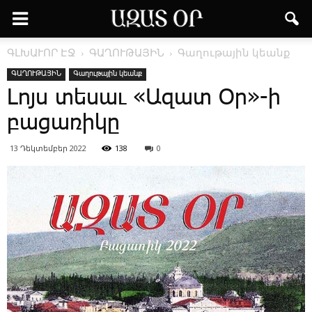
ԳԼԽԱՒՈՐ ԷՋ
ԳԱՂՈՒԹԱՅԻՆ
Գաղութային կեանք
ԳԱՂՈՒԹԱՅԻՆ
Գաղութային կեանք
­Լոյս տե­սաւ «Ա­զատ Օր»-ի
բա­ցա­ռի­կը
13 Դեկտեմբեր 2022
138
0