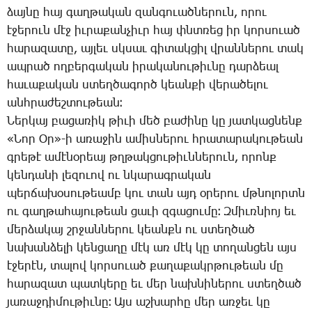
ձայ­նը հայ գաղ­թա­կան զան­գո­ւած­նե­րուն, ո­րու
է­ջե­րուն մէջ իւ­րա­քան­չիւր հայ փնտռեց իր կոր­սո­ւած
հա­րա­զա­տը, այ­լեւ սկսաւ գի­տակ­ցիլ վրան­նե­րու տակ
ապ­րած ող­բեր­գա­կան ի­րա­կա­նու­թիւ­նը դար­ձեալ
հա­ւա­քա­կան ստեղ­ծա­գործ կեան­քի վե­րա­ծե­լու
անհ­րա­ժեշ­տու­թեան։
­­Ներ­կայ բա­ցա­ռիկ թի­ւի մեծ բա­ժի­նը կը յատ­կաց­նենք
«­­Նոր Օր»-ի ա­ռա­ջին ա­միս­նե­րու հրա­տա­րա­կու­թեան
գրե­թէ ա­մէ­նօ­րեայ թղթակ­ցու­թիւն­նե­րուն, ո­րոնք
կեն­դա­նի լե­զո­ւով ու նկա­րագրա­կան
պեր­ճա­խօ­սու­թեամբ կու տան այդ օ­րե­րու մթնո­լորտն
ու գաղ­թա­հա­յու­թեան ցա­ւի զգա­ցու­մը։ Զ­միւռ­նիոյ եւ
մեր­ձա­կայ շրջան­նե­րու կեանքն ու ստեղ­ծած
նա­խան­ձե­լի կեն­ցա­ղը մէկ առ մէկ կը տո­ղան­ցեն այս
է­ջե­րէն, տա­լով կոր­սո­ւած քա­ղա­քակր­թու­թեան մը
հա­րա­զատ պատ­կե­րը եւ մեր նախ­նի­նե­րու ստեղ­ծած
յա­ռաջ­դի­մու­թիւ­նը։ Այս աշ­խար­հը մեր առ­ջեւ կը