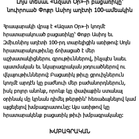
­Լոյս տե­սաւ «Ա­զատ Օր»-ի բա­ցա­ռի­կը՝
նո­ւի­րո­ւած ­Փոքր Ա­սիոյ ա­ղէ­տի 100-ա­մեա­կին
Հ­րա­պա­րա­կի վրայ է «Ա­զատ Օր»-ի կող­մէ
հրա­տա­րա­կո­ւած բա­ցա­ռի­կը՝ ­Փոքր Ա­սիոյ եւ
Զ­միւռ­նիոյ ա­ղէ­տի 100-րդ ­տա­րե­լի­ցին ա­ռի­թով։ ­Սոյն
հրա­տա­րա­կու­թիւ­նը ճո­խա­ցած է մեր
աշ­խա­տա­կից­նե­րու գրու­թիւն­նե­րով, ինչ­պէս նաեւ
պատ­մա­կան եւ նկա­րագ­րա­կան յօ­դո­ւած­նե­րով ու
վկա­յու­թիւն­նե­րով։ ­Բա­ցա­ռիկ թի­ւը ցրո­ւիչ­նե­րուն
կող­մէ ար­դէն կը բաժ­նո­ւի մեր բա­ժա­նորդ­նե­րուն,
իսկ բո­լոր ա­նոնք, ո­րոնք կը փա­փա­քին ստա­նալ
օ­րի­նակ մը կրնան դի­մել թեր­թին՝ հե­ռա­ձայ­նե­լով կամ
այ­ցե­լե­լով խմբագ­րա­տու­նը։ Այս ա­ռի­թով կը
հրա­տա­րա­կենք բա­ցա­ռիկ թի­ւի խմբագ­րա­կա­նը։
ԽՄԲԱԳՐԱԿԱՆ