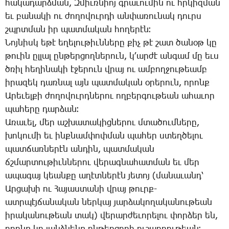
հա­կա­դարձ­ման, Զ­միւռ­նիոյ գրա­ւու­մին ու հրկիզ­ման
եւ բա­նա­կի ու ժո­ղո­վուր­դի ան­փա­ռու­նակ դուրս
շպրտման իր պատ­մա­կան հո­ղե­րէն։
­­Նոյ­նիսկ ե­թէ ե­ղե­լու­թիւն­նե­րը քիչ թէ շատ ծա­նօթ կը
թո­ւին ըլ­լալ ըն­թեր­ցող­նե­րուն, կ­­՚ար­ժէ ան­գամ մը եւս
ծռիլ հե­ղի­նա­կի է­ջե­րուն վրայ ու ամ­բող­ջու­թեամբ
ի­րա­զեկ դառ­նալ այն պատ­մա­կան օ­րե­րուն, ո­րոնք
Ա­րե­ւել­քի ժո­ղո­վուրդ­նե­րու ող­բեր­գու­թեան ա­հա­ւոր
պա­հե­րը դար­ձան։
Ա­ռա­ւել, մեր աշ­խա­տա­կից­նե­րու մտա­ծում­նե­րը,
խո­կու­մի եւ ինք­նամ­փոփ­ման պա­հեր ստեղ­ծե­լու
պատ­ճառ­նե­րէն ան­դին, պատ­մա­կան
ճշմար­տու­թիւն­նե­րու վե­րագ­նա­հատ­ման եւ մեր
ա­պա­գայ կեան­քը ա­ղէտ­նե­րէն յե­տոյ (մա­նա­ւանդ՝
Ար­ցա­խի ու ­­Հա­յաս­տա­նի վրայ թուրք-
ատր­պէյ­ճա­նա­կան ներ­կայ յար­ձա­կո­ղա­կա­նու­թեան
ի­րա­կա­նու­թեան տակ) վե­րար­ժե­ւո­րե­լու փոր­ձեր են,