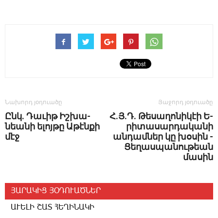
Նախորդ յօդուածը
Յաջորդ յօդուածը
Ընկ. ­Դա­ւիթ Իշ­խա­
Հ.Յ.Դ. ­Թե­սա­ղո­նի­կէի Ե­
նեա­նի ե­լոյ­թը Ա­թէն­քի
րի­տա­սար­դա­կա­նի
մէջ
ան­դամ­ներ կը խօ­սին ­
Ցե­ղաս­պա­նու­թեան
մա­սին
ՅԱՐԱԿԻՑ ՅՕԴՈՒԱԾՆԵՐ
ԱՒԵԼԻ ՇԱՏ ՀԵՂԻՆԱԿԻ