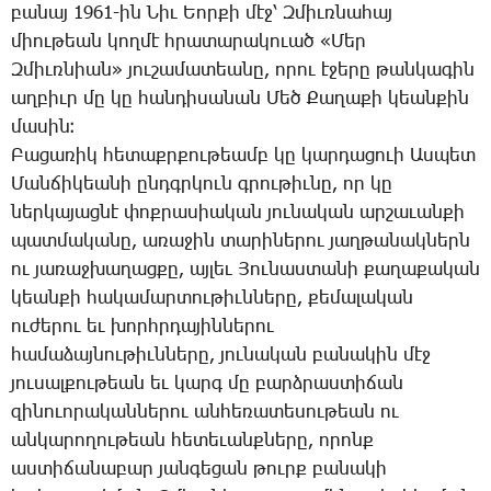
բա­նայ 1961-ին ­­Նիւ Եոր­քի մէջ՝ Զ­միւռ­նա­հայ
միու­թեան կող­մէ հրա­տա­րա­կո­ւած «­­Մեր
Զ­միւռ­նիան» յու­շա­մա­տեա­նը, ո­րու է­ջե­րը թան­կա­գին
աղ­բիւր մը կը հան­դի­սա­նան ­­Մեծ ­­Քա­ղա­քի կեան­քին
մա­սին։
­­Բա­ցա­ռիկ հե­տաքր­քու­թեամբ կը կար­դա­ցո­ւի Աս­պետ
­­Ման­ճի­կեա­նի ընդգր­կուն գրու­թիւ­նը, որ կը
ներ­կա­յաց­նէ փոք­րա­սիա­կան յու­նա­կան ար­շա­ւան­քի
պատ­մա­կա­նը, ա­ռա­ջին տա­րի­նե­րու յաղ­թա­նակ­ներն
ու յա­ռաջ­խա­ղաց­քը, այ­լեւ ­­Յու­նաս­տա­նի քա­ղա­քա­կան
կեան­քի հա­կա­մար­տու­թիւն­նե­րը, քե­մա­լա­կան
ու­ժե­րու եւ խորհր­դա­յին­նե­րու
հա­մա­ձայ­նու­թիւն­նե­րը, յու­նա­կան բա­նա­կին մէջ
յու­սալ­քու­թեան եւ կարգ մը բարձ­րաս­տի­ճան
զի­նո­ւո­րա­կան­նե­րու ան­հե­ռա­տե­սու­թեան ու
ան­կա­րո­ղու­թեան հե­տե­ւանք­նե­րը, ո­րոնք
աս­տի­ճա­նա­բար յան­գե­ցան թուրք բա­նա­կի