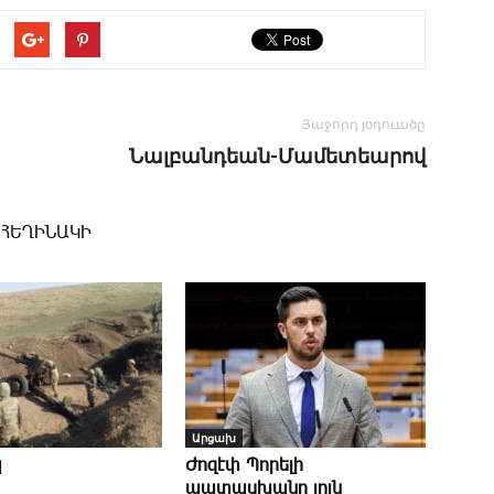
Յաջորդ յօդուածը
Նալբանդեան-Մամետեարով
 ՀԵՂԻՆԱԿԻ
Արցախ
պ
Ժոզէփ Պորելի
պատասխանը յոյն