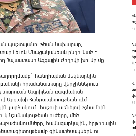
«
ո
31
­թեան պաշտ­պա­նու­թեան նա­խա­րար,
Հ
բ
ար ­Լե­ւոն Մ­նա­ցա­կա­նեան ըն­դու­նած է
ե
ղ ­Հա­յաս­տա­նի Ազ­գա­յին ­Ժո­ղո­վի խումբ մը
Ա
31
ն հա­ղորդ­մամբ` հան­դիպ­ման մեկ­նար­կին
, բա­նա­կի հրա­մա­նա­տա­րը վեր­ջին­նե­րուս
Հ.
ա
 տա­րո­ւան Ապ­րի­լեան ռազ­մա­կան
վ
­լով Ար­ցա­խի ­Հան­րա­պե­տու­թեան դէմ
31
­յին յար­ձա­կում` հաշո­ւի առ­նե­լով թշնա­միին
ուկ նշա­նա­կու­թեան ու­ժե­րը, մեծ
Հ
վ
ա­բա­ժա­նում­նե­րը, հա­մա­զար­կա­յին, հրթի­ռա­յին
տ
ր­հես­տա­գի­տու­թեամբ զի­նա­տե­սակ­ներն ու
31