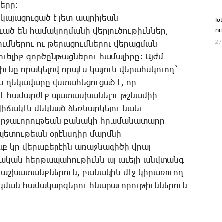
ե­րը:
ր­կա­յա­ցու­ցած է յետ-ապ­րի­լեան
Խ
ւած են հա­մա­կող­մա­նի վեր­լու­ծու­թիւն­ներ,
ո
27
մ­նե­րու ու թե­րա­ցում­նե­րու վե­րաց­ման
ւե­լիք գոր­ծըն­թաց­նե­րու հա­մա­լի­րը: Այժմ
ւ­նը ո­րա­կե­լով որ­պէս կա­յուն վե­րահս­կո­ւող`
 ղե­կա­վա­րը վստա­հե­ցու­ցած է, որ
է հա­մար­ժէք պա­տաս­խա­նե­լու թշնա­միի
ի­ճա­կէն մեկ­նած ձեռ­նար­կե­լու նաեւ
Վեր­ջա­ւո­րու­թեան բա­նա­կի հրա­մա­նա­տա­րը
­պե­տու­թեան օ­րէնս­դիր մարմ­նի
րոնք կը վե­րա­բե­րէին ա­ռաջ­նա­գի­ծի վրայ
ա­կան հեր­թա­պա­հու­թիւնն ալ ա­ւե­լի անվ­տանգ
 աշ­խա­տանք­նե­րուն, բա­նա­կին մէջ կի­րա­ռո­ւող
կ­ման հա­մա­կար­գե­րու հնա­րա­ւո­րու­թիւն­նե­րուն