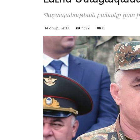
­Պաշտ­պա­նու­թեան բա­նա­կը ըստ ի­ր
14 Հուլիս 2017
1197
0