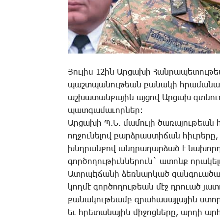
­Յու­լիս 12ին Ար­ցա­խի ­Հան­րա­պե­տու
պաշտ­պա­նու­թեան բա­նա­կի հրա­մա­նա­տ
աշ­խա­տան­քա­յին այ­ցով Ար­ցախ գտնո­ւո
պատ­գա­մա­ւոր­ներ:
Ար­ցա­խի Պ.Ն. մա­մու­լի ծա­ռա­յու­թեա
ող­ջու­նե­լով բարձ­րաս­տի­ճան հիւ­րե­րը
խնդրան­քով անդ­րա­դար­ձած է նա­խորդ
գոր­ծո­ղու­թիւն­նե­րուն` ա­տոնք ո­րա­կե
Ատր­պէյ­ճա­նի ձեռ­նար­կած զան­գո­ւա­ծա
կող­մէ գոր­ծո­ղու­թեան մէջ դրո­ւած յա­տ
քա­նա­կու­թեամբ զրա­հա­սայ­լա­յին ստո­ր
եւ հրե­տա­նա­յին մի­ջոց­նե­րը, ար­դի ա