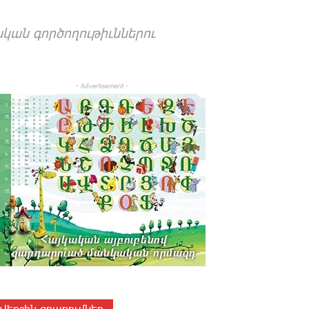
կան գոր­ծո­ղու­թիւն­նե­րու
- Advertisement -