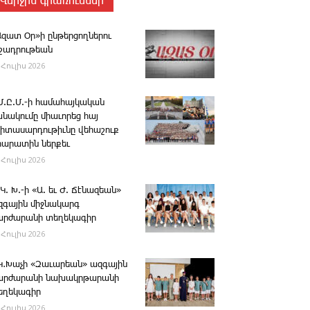
Վերջին գրառումներ
Ազատ Օր»ի ընթերցողներու
ւշադրութեան
 Հուլիս 2026
.Մ.Ը.Մ.-ի համահայկական
անակումը միաւորեց հայ
րիտասարդութիւնը վեհաշուք
րարատին ներքեւ
 Հուլիս 2026
 Կ. Խ.-ի «Ա. եւ Ժ. ­Ճէնազեան»
զգային միջնակարգ
արժարանի տեղեկագիր
 Հուլիս 2026
․Կ․Խաչի «Զաւարեան» ազգային
արժարանի նախակրթարանի
եղեկագիր
 Հուլիս 2026