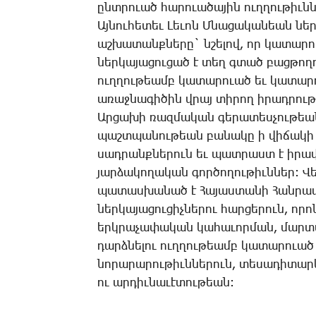
ընտ­րո­ւած հարուա­ծա­յին ուղ­ղու­թիւն­ն
Այ­նու­հե­տեւ ­Լե­ւոն Մ­նա­ցա­կա­նեան նե
աշ­խա­տանք­նե­րը` նշե­լով, որ կա­տա­րո­
ներ­կա­յա­ցու­ցած է տեղ գտած բաց­թո­ղու
ուղ­ղու­թեամբ կա­տա­րո­ւած եւ կա­տա­րո­
ա­ռաջ­նա­գի­ծին վրայ տի­րող ի­րադ­րու­թի
Ար­ցա­խի ռազ­մա­կան գե­րա­տես­չու­թեան
պաշտ­պա­նու­թեան բա­նա­կը ի վի­ճա­կի 
սադ­րանք­նե­րուն եւ պատ­րաստ է ի­րա­վ
յար­ձա­կո­ղա­կան գոր­ծո­ղու­թիւն­ներ: ­
պա­տաս­խա­նած է ­Հա­յաս­տա­նի ­Հան­րա
ներ­կա­յա­ցու­ցիչ­նե­րու հար­ցե­րուն, ո­
երկ­րա­չա­փա­կան կա­հա­ւոր­ման, մար­տ
դարձ­նե­լու ուղ­ղու­թեամբ կա­տա­րո­ւած
նո­րա­րա­րու­թիւն­նե­րուն, տե­սա­դի­տար
ու ար­դիւ­նա­ւէ­տու­թեան: