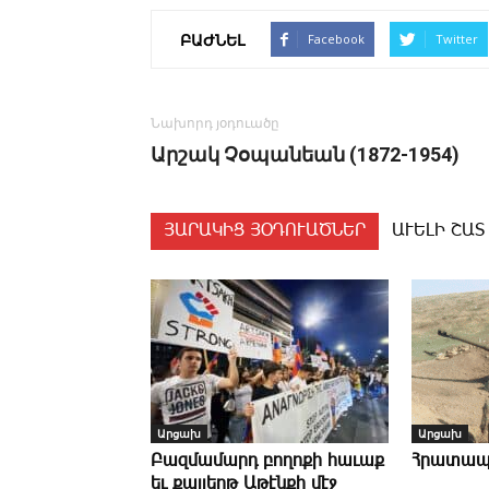
ԲԱԺՆԵԼ
Facebook
Twitter
Նախորդ յօդուածը
Ար­շակ ­Չօ­պա­նեան (1872-1954)
ՅԱՐԱԿԻՑ ՅՕԴՈՒԱԾՆԵՐ
ԱՒԵԼԻ ՇԱՏ
Արցախ
Արցախ
Բազմամարդ բողոքի հաւաք
Հրատա
եւ քայլերթ Աթէնքի մէջ