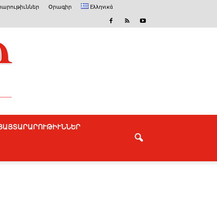
արութիւններ
Օրագիր
Ελληνικά
ՅԱՅՏԱՐԱՐՈՒԹԻՒՆՆԵՐ