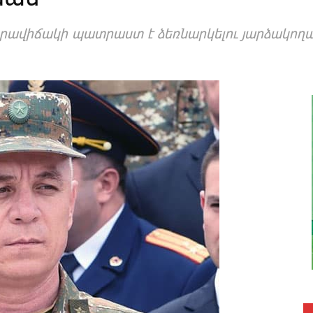
ա­վի­ճա­կի պատ­րաստ է ձեռ­նար­կե­լու յար­ձա­կո­ղա­