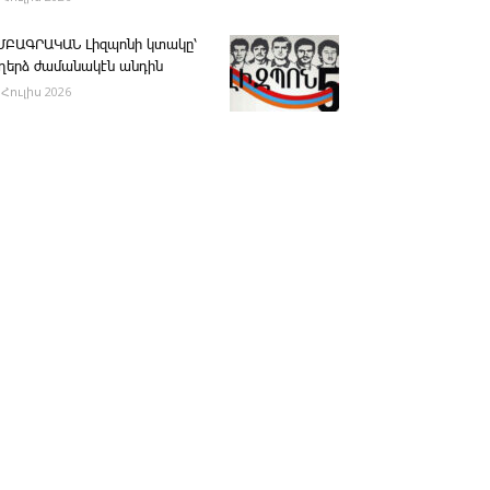
ՄԲԱԳՐԱԿԱՆ ­Լիզպոնի կտակը՝
ւղերձ ժամանակէն անդին
 Հուլիս 2026