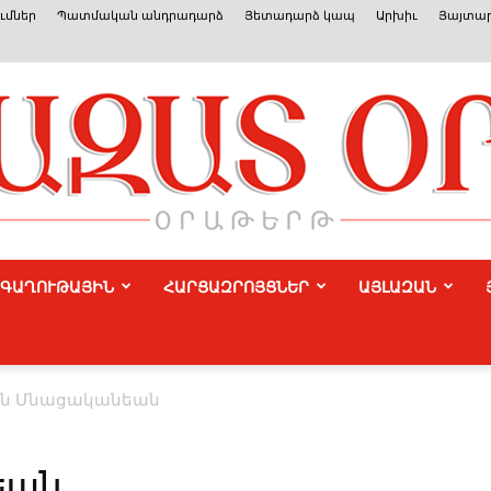
ւմներ
Պատմական անդրադարձ
Յետադարձ կապ
Արխիւ
Յայտար
ԳԱՂՈՒԹԱՅԻՆ
ՀԱՐՑԱԶՐՈՅՑՆԵՐ
ԱՅԼԱԶԱՆ
Azat
ոն Մ­նա­ցա­կա­նեան
Or
նեան