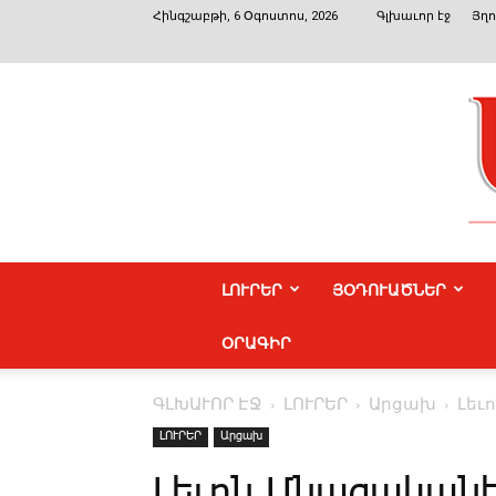
Հինգշաբթի, 6 Օգոստոս, 2026
Գլխաւոր էջ
Յղո
ԼՈՒՐԵՐ
ՅՕԴՈՒԱԾՆԵՐ
ՕՐԱԳԻՐ
ԳԼԽԱՒՈՐ ԷՋ
ԼՈՒՐԵՐ
Արցախ
Լե­ւ
ԼՈՒՐԵՐ
Արցախ
Լե­ւոն Մ­նա­ցա­կա­