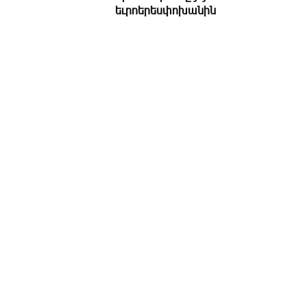
եւրոերեսփոխանին