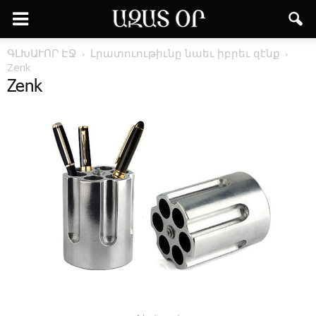
ԳԼԽԱՒՈՐ ԷՋ
Լ­րա­տո­ւու­թիւ­նը նաեւ իբ­րեւ զէնք
Zenk
Zenk