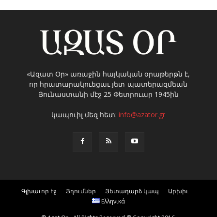
«Ազատ Օր» առաջին հայկական օրաթերթն է,
որ հրատարակուեցաւ յետ-պատերազմեան
Յունաստանի մէջ 25 Փետրուար 1945ին
կապուիլ մեզ հետ:
info@azator.gr
Գլխաւոր էջ
Յղումներ
Յետադարձ կապ
Արխիւ
Ελληνικά