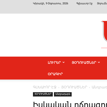
Կիրակի, 9 Օգոստոս, 2026
Գլխաւոր էջ
Յղումն
ԼՈՒՐԵՐ
ՅՕԴՈՒԱԾՆԵՐ
ՕՐԱԳԻՐ
ԳԼԽԱՒՈՐ ԷՋ
ՅՕԴՈՒԱԾՆԵՐ
Անդրա
ՅՕԴՈՒԱԾՆԵՐ
Անդրադարձ
Իս­կա­կան ոճ­րա­գո