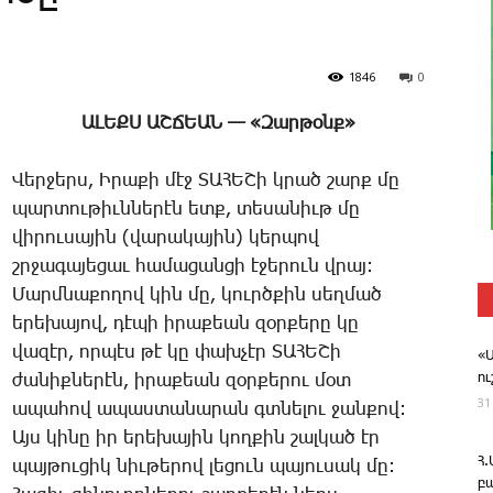
1846
0
ԱԼԵՔՍ ԱՇՃԵԱՆ — «­Զար­թօնք»
­Վեր­ջերս, Ի­րա­քի մէջ ՏԱՀԵ­Շի կրած շարք մը
պար­տու­թիւն­նե­րէն ետք, տե­սա­նիւթ մը
վի­րու­սա­յին (վա­րա­կա­յին) կեր­պով
շրջա­գա­յե­ցաւ հա­մա­ցան­ցի է­ջե­րուն վրայ:
­Մարմ­նա­քո­ղով կին մը, կուրծ­քին սեղ­մած
ե­րե­խա­յով, դէ­պի ի­րա­քեան զօր­քե­րը կը
վա­զէր, որ­պէս թէ կը փախ­չէր ՏԱՀԵ­Շի
«
ո
ժա­նիք­նե­րէն, ի­րա­քեան զօր­քե­րու մօտ
31
ա­պա­հով ա­պաս­տա­նա­րան գտնե­լու ջան­քով:
Այս կի­նը իր ե­րե­խա­յին կող­քին շալ­կած էր
Հ
պայ­թու­ցիկ նիւ­թե­րով լե­ցուն պա­յու­սակ մը:
բ