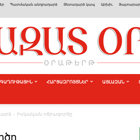
եր
Պատմական անդրադարձ
Յետադարձ կապ
Արխիւ
Յայտարար
ԳԱՂՈՒԹԱՅԻՆ
ՀԱՐՑԱԶՐՈՅՑՆԵՐ
ԱՅԼԱԶԱՆ
Azat
դարձ
Իս­կա­կան ոճ­րա­գոր­ծը
ր­ծը
Or