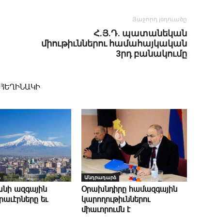
Յաջորդ յօդուածը
Հ.Յ.Դ. պատանեկան
միութիւններու համահայկական
3րդ բանակումը
 ՀԵՂԻՆԱԿԻ
ձ
Անդրադարձ
նի ազգային
Օ­րախնդիրը համազգային
աւէրները եւ
կարողութիւններու
միաւորումն է