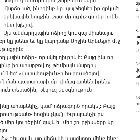
­Հա­զիւ զի­նո­ւոր­նե­րու շար­քե­րէն ներս
ե
մխրճո­ւած, ինք­զինք կը պայ­թեց­նէր իր գրկած
Ա
ե­րե­խա­յին կող­քին, շատ մը ու­րիշ զո­հեր ի­րեն
31
հետ խլե­լով:
Հ.
Այս ան­մարդ­կա­յին ո­ճի­րը կու գայ միա­նա­լու
ա
ր կը լսենք եւ կը կար­դանք ­Մի­ջին Ա­րե­ւել­քի մէջ
վ
ն­թաց­քին:
31
կա­յին ո­ճիր» ո­րա­կել դիւ­րին է: ­Բայց ինչ որ
Հ
 կի­նը իր ա­րար­քով ոչ թէ միայն մար­դիկ
վ
ան­նեց՝ «վստա­հու­թիւն»ը հա­րո­ւա­ծե­լով:
տ
ներ նման պա­տա­հա­րի մը դի­մաց գտնեն ի­րենք
31
ուն տե­սա­ծին, թէ­կուզ եւ օգ­նու­թիւն
Խ
ո
կի­նը ա­հա­բե­կիչ, կամ՝ ոճ­րա­գործ ո­րա­կել: ­Բայց
27
րո­սու­թեան» հո­գին չկա՞յ: Իւ­րա­քան­չիւրս
ծ մեր կուրծ­քին՝ զայն եւ մեր շուր­ջին­նե­րը կը
լու:
ած» է եւ զայն այդ վի­ճա­կի հասց­նո­ղը մենք ենք: