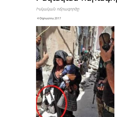
Իս­կա­կան ոճ­րա­գոր­ծը
4 Օգոստոս 2017