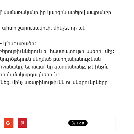
վ՝ վա­ճա­ռա­կա­նը իր կար­գին ստե­լով ապ­րան­քը
 պի­տի շա­րու­նա­կո­ւի, մին­չեւ որ ան
կ’ը­սէ ա­ռա­ծը:
­բե­րու­թիւն­նե­րուն եւ հաս­տա­տու­թիւն­նե­րու մէջ:
 կուրծ­քե­րուն սեղ­մած բա­րո­յա­կա­նու­թեան
ջա­նա­կը, եւ ա­պա՝ կը զար­մա­նանք, թէ ին­չո՛ւ
ո­րին մա­կար­դակ­նե­րուն:
­նեց. մինչ ա­ռա­քի­նու­թիւնն ու սկզբունք­նե­րը