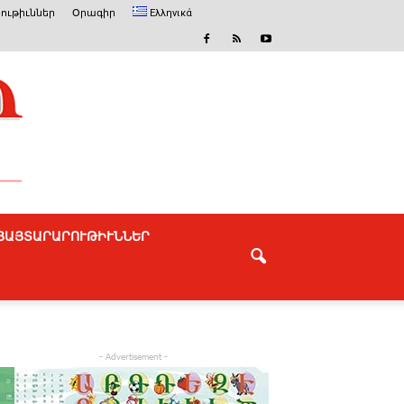
ութիւններ
Օրագիր
Ελληνικά
ՅԱՅՏԱՐԱՐՈՒԹԻՒՆՆԵՐ
- Advertisement -