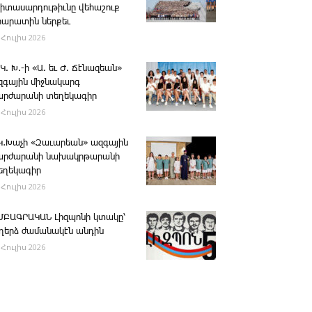
րիտասարդութիւնը վեհաշուք
րարատին ներքեւ
 Հուլիս 2026
 Կ. Խ.-ի «Ա. եւ Ժ. ­Ճէնազեան»
զգային միջնակարգ
արժարանի տեղեկագիր
 Հուլիս 2026
․Կ․Խաչի «Զաւարեան» ազգային
արժարանի նախակրթարանի
եղեկագիր
 Հուլիս 2026
ՄԲԱԳՐԱԿԱՆ ­Լիզպոնի կտակը՝
ւղերձ ժամանակէն անդին
 Հուլիս 2026