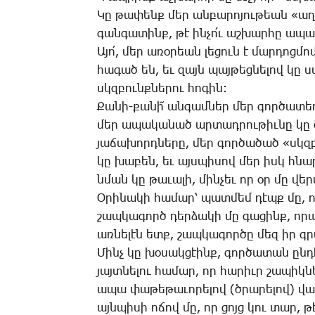
­Կը թա­փենք մեր ան­բա­րո­յու­թեան «աղ
գան­գա­տինք, թէ ին­չո՛ւ աշ­խար­հը ա­պ
Ա­յո՛, մեր ա­ռօ­րեան լե­ցուն է մար­դոց­մ
հա­գած են, եւ զայն պայ­թեց­նե­լով կը ս
սկզբունք­նե­րու հո­գին:
­Քա­նի-քա­նի՜ ան­գամ­ներ մեր գոր­ծա­տե­ղ
մեր ա­պա­կա­նած ար­տադ­րու­թիւ­նը կը 
յա­ճա­խորդ­նե­րը, մեր գոր­ծա­ծած «սկզբ
կը խա­բեն, եւ այս­պի­սով մեր իսկ հնա
նման կը թա­ւա­լի, մին­չեւ որ օր մը վե
Օ­րի­նա­կի հա­մար՝ պատ­մեմ դէպք մը, 
շապ­կա­գործ դեր­ձա­կի մը գա­ցինք, որ­
առ­նե­լէն ետք, շապ­կա­գոր­ծը մեզ իր գր
­Մինչ կը խօ­սակ­ցէինք, գոր­ծա­տան ըն
յայտ­նե­լու հա­մար, որ հա­րիւր շա­պիկ­ն
ա­պա փա­թե­թա­ւո­րե­լով (ծրա­րե­լով) վա­
այն­պի­սի ո­ճով մը, որ ցոյց կու տար, թ