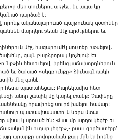
­բեր»ը մեր տու­նե­րու առ­ջեւ, եւ ա­պա կը
ա­կա­նած դար­ձած է:
ով, ո­րոնք ա­կա­նա­լա­րո­ւած պայ­թու­նակ գօ­տի­ներ
պան­նեն մարդ­կու­թեան մէջ ար­ժէք­նե­րու եւ
ի­նե­րուն մէջ, հա­զա­րու­մէկ սու­տեր խօ­սե­լով,
ծա­խենք, զայն բարձ­րո­րակ կո­չե­լով: Եւ
ունք»ին հե­տե­ւե­լով, ի­րենց յա­ճա­խորդ­նե­րուն
­րած եւ ծա­խած «սկզբուն­քը» ձիւ­նագն­դա­կի
րս­տին մեզ գտնէ:
որ հետս պա­տա­հե­ցաւ: ­Բա­րե­կա­միս հետ
պէս­զի ա­նոր շա­պիկ մը կա­րել տանք: ­Չա­փե­րը
ա­սե­նեա­կը հրա­ւի­րեց սուրճ խմե­լու հա­մար:
դ­հա­նուր պա­տաս­խա­նա­տուն ներս մտաւ
եր սխալ կա­րո­ւած են: «­Լաւ մը ար­դու­կե­ցէք եւ
ճա­ռա­կա­նին ու­ղար­կե­ցէք»,- ը­սաւ գոր­ծա­տէ­րը՝
է այդ ա­րար­քը սո­վո­րա­կան քայլ մըն էր ի­րենց