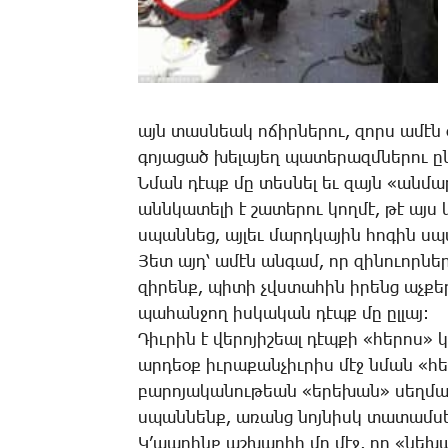
այն տաս­նեակ ո­ճիր­նե­րու, զորս ա­մէն օ
գո­յա­ցած խե­լա­յեղ պա­տե­րազմ­նե­րու ը
Ն­ման դէպք մը տես­նել եւ զայն «ան­մարդ­
անն­կա­տե­լի է շա­տե­րու կող­մէ, թէ այս
սպան­նեց, այ­լեւ մարդ­կա­յին հո­գին սպ
­Յետ այդ՝ ա­մէն ան­գամ, որ զի­նո­ւոր­
զի­րենք, պի­տի չվստա­հին ի­րենց աչ­քե­ր
պա­հան­ջող իս­կա­կան դէպք մը ըլ­լայ:
­Դիւ­րին է վե­րո­յի­շեալ դէպ­քի «հե­րոս» 
ար­դեօք իւ­րա­քան­չիւ­րիս մէջ նման «հե­
բա­րո­յա­կա­նու­թեան «ե­րե­խան» սեղ­մա
սպան­նենք, ա­ռանց նոյ­նիսկ տա­տամ­սե­
Կ­’ապ­րինք աշ­խար­հի մը մէջ, որ «նե­խ