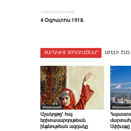
Նախորդ յօդուածը
4 Օ­գոս­տոս 1918.
ՅԱՐԱԿԻՑ ՅՕԴՈՒԱԾՆԵՐ
ԱՒԵԼԻ ՇԱՏ
Անդրադարձ
Անդրադար
Մշակոյթը՝ հայ
Հայաստա
երիտասարդութեան
մարտահր
ինքնութեան ազդակը
Սփիւռքը