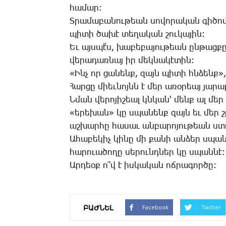
հա­մար:
Տ­րա­մա­բա­նու­թեան սո­վո­րա­կան գի­ծո
պի­տի ծա­խէ տե­ղա­կան շու­կա­յին:
Եւ այս­պէ՛ս, խա­բե­բա­յու­թեան ըն­թաց­քը
վե­րա­դառ­նայ իր մեկ­նա­կէ­տին:
«Ինչ որ ցա­նենք, զայն պի­տի հնձենք»,- 
­Հար­ցը միեւ­նոյնն է մեր ա­ռօ­րեայ յա­րա
Ն­ման վե­րո­յի­շեալ կնկան՝ մենք ալ մեր
«ե­րե­խան» կը սպա­նենք զայն եւ մեր շր
աշ­խար­հը հա­սաւ ան­բա­րո­յու­թեան ստ
Ա­հա­բե­կիչ կի­նը մի քա­նի ան­ձեր սպան
հա­րո­ւա­ծո­ղը սե­րունդ­ներ կը սպան­նէ:
Ար­դեօք ո՞վ է իս­կա­կան ոճ­րա­գոր­ծը:
ԲԱԺՆԵԼ
Facebook
Twitter