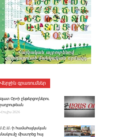
Վերջին գրառումներ
Ազատ Օր»ի ընթերցողներու
ւշադրութեան
 Հուլիս 2026
.Մ.Ը.Մ.-ի համահայկական
անակումը միաւորեց հայ