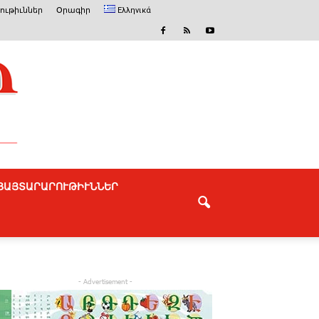
ւթիւններ
Օրագիր
Ελληνικά
ՅԱՅՏԱՐԱՐՈՒԹԻՒՆՆԵՐ
- Advertisement -