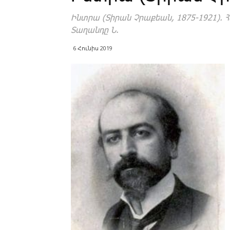
Ինտրա (Տիրան Չրաքեան, 1875-1921). ­Հայ
­Տա­ղան­դը Ն.
6 Հունիս 2019