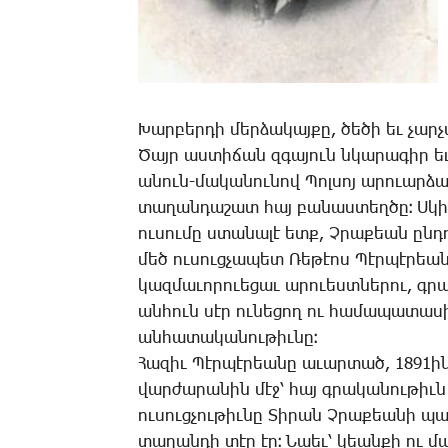
­Խար­բեր­դի մեր­ձա­կայ­քը, ծե­ծի եւ չար­չ
­Ծայր աս­տի­ճան զգա­յուն նկա­րա­գիր ե
ա­նուն-մա­կա­նու­նով ­Պոլ­սոյ ա­րո­ւար­
տա­ղան­դա­շատ հայ բա­նաս­տեղ­ծը։ Ս­կի
ու­սու­մը ստա­նա­լէ ետք, Չ­րա­քեան ըն­դո
մեծ ու­սուց­չա­պետ ­Ռե­թէոս ­Պէր­պէ­րեա
կազ­մա­ւո­րո­ւե­ցաւ ա­րո­ւեստ­նե­րու,
ան­հուն սէր ու­նե­ցող ու հա­մա­պա­տաս
ան­հա­տա­կա­նու­թիւ­նը։
­Հա­զիւ ­Պէր­պէ­րեա­նը ա­ւար­տած, 1891ին
վար­ժա­րա­նին մէջ՝ հայ գրա­կա­նու­թիւն դ
ու­սուց­չու­թիւ­նը ­Տի­րան Չ­րա­քեա­նի պ
տա­ղան­դի տէր էր։ ­Նաեւ՝ կեան­քի ու մ