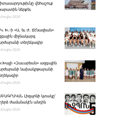
րիտասարդութիւնը վեհաշուք
րարատին ներքեւ
 Հուլիս 2026
 Կ. Խ.-ի «Ա. եւ Ժ. ­Ճէնազեան»
զգային միջնակարգ
արժարանի տեղեկագիր
 Հուլիս 2026
․Կ․Խաչի «Զաւարեան» ազգային
արժարանի նախակրթարանի
եղեկագիր
 Հուլիս 2026
ՄԲԱԳՐԱԿԱՆ ­Լիզպոնի կտակը՝
ւղերձ ժամանակէն անդին
 Հուլիս 2026