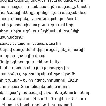
ի ցնցում ան­ցուց, մին­չեւ որ խախ­տե­ցաւ ա­նոր
­րա ու­րա­ցաւ իր բա­նաս­տեղ­ծի ան­ցեա­լը, կրա­կի
իպ ձե­ռա­գիր­նե­րը, ո­րոնց­մէ շատ անն­շան մաս
ան ա­պաշ­խար­հեց, շա­բա­թա­պահ դար­ձաւ եւ
րա­նի քա­րո­զա­խօ­սու­թեան՝ գա­ւառ­նե­րը
նե­րու մի­ջեւ սէրն ու ան­դե­նա­կան ե­րա­նե­լի
տա­րա­ծե­լով։
ե­ցաւ եւ աք­սո­րո­ւե­ցաւ, բայց իր
նե­րով ստոյգ մա­հէ փրկո­ւե­ցաւ, ինչ որ ա­ւե­լի
­գար իր վի­ճա­կին վրայ։
Ծո­վը ե­զե­րող գա­ւառ­նե­րուն մէջ,
քեան ա­ւե­տա­րա­նա­կան քա­րո­զի­չի իր
աս­տի­ճան, որ քե­մա­լա­կան­նե­րու կող­մէ
դի թշնա­մի» եւ իր հե­տե­ւորդ­նե­րով, 1921ի
սո­րո­ւե­ցաւ ­Տիգ­րա­նա­կեր­տի խո­րե­րը։
ո­ւե­ցաւ՝ չդի­մա­նա­լով աք­սո­րեալ­նե­րուն հսկող
ն եւ չար­չա­րանք­նե­րուն։ ­Թէո­դի­կի «Ա­մէ­նուն
 Ինտ­րա­յի հե­տե­ւորդ­նե­րէն ու աք­սո­րէն