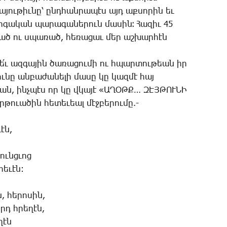
­յու­թիւ­նը՝ ընդ­հան­րա­պէս այդ աք­սո­րին եւ
ր­գա­կան պա­րա­գա­նե­րուն մա­սին։ ­Հա­զիւ 45
շած ու սպա­ռած, հե­ռա­ցաւ մեր աշ­խար­հէն
 ե՛ւ ազ­գա­յին ծա­ռա­ցու­մի ու հպար­տու­թեան իր
ւ­նը ան­բա­ժա­նե­լի մա­սը կը կազ­մէ հայ
­թեան, ինչ­պէս որ կը վկա­յէ «ԱՂՕԹՔ… ԶԷՅԹՈՒՆԻ
­ւա­ծին հե­տե­ւեալ մէջ­բե­րու­մը.-
ւէն,
ունց­ւոց
րե­ւէն:
, հե­րո­սին,
երդ հրե­ղէն,
­ղէն