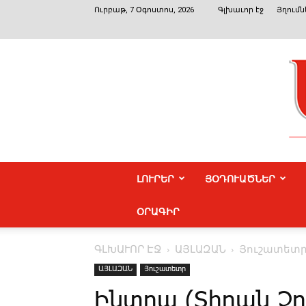
Ուրբաթ, 7 Օգոստոս, 2026
Գլխաւոր էջ
Յղումն
ԼՈՒՐԵՐ
ՅՕԴՈՒԱԾՆԵՐ
ՕՐԱԳԻՐ
ԳԼԽԱՒՈՐ ԷՋ
ԱՅԼԱԶԱՆ
Յուշատետ
ԱՅԼԱԶԱՆ
Յուշատետր
Ինտրա (Տիրան Չր