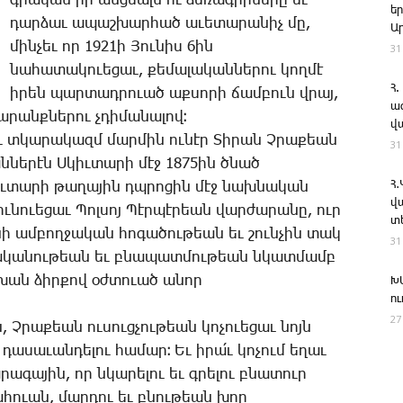
գրա­կան իր ան­ցեալն ու ձե­ռա­գիր­նե­րը եւ
ե
դար­ձաւ ա­պաշ­խար­հած ա­ւե­տա­րա­նիչ մը,
Ա
մին­չեւ որ 1921ի ­Յու­նիս 6ին
31
նա­հա­տա­կո­ւե­ցաւ, քե­մա­լա­կան­նե­րու կող­մէ
Հ.
ի­րեն պար­տադ­րո­ւած աք­սո­րի ճամ­բուն վրայ,
ա
ա­րանք­նե­րու չդի­մա­նա­լով։
վ
ւ տկա­րա­կազմ մար­մին ու­նէր ­Տի­րան Չ­րա­քեան
31
ձան­նե­րէն Ս­կիւ­տա­րի մէջ 1875ին ծնած
Հ
ւ­տա­րի թա­ղա­յին դպրո­ցին մէջ նախ­նա­կան
վ
ւ­նո­ւե­ցաւ ­Պոլ­սոյ ­Պէր­պէ­րեան վար­ժա­րա­նը, ուր
տ
­նի ամ­բող­ջա­կան հո­գա­ծու­թեան եւ շուն­չին տակ
31
 գրա­կա­նու­թեան եւ բնա­պատ­մու­թեան նկատ­մամբ
­խան ձիր­քով օժ­տո­ւած ա­նոր
Խ
ո
27
, Չ­րա­քեան ու­սուց­չու­թեան կո­չո­ւե­ցաւ նոյն
ա­սա­ւան­դե­լու հա­մար։ Եւ ի­րա՛ւ կո­չում ե­ղաւ
ա­րա­գա­յին, որ նկա­րե­լու եւ գրե­լու բնա­տուր
ա­հո­ւան, մար­դու եւ բնու­թեան խոր