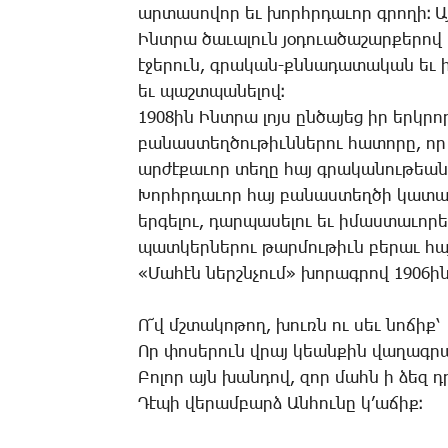
ար­տա­սո­վոր եւ խորհր­դա­ւոր գրո­ղի։ 
Ինտ­րա ծա­ւա­լուն յօ­դո­ւա­ծա­շար­քե­րով
է­ջե­րուն, գրա­կան-քննա­դա­տա­կան եւ ի
եւ պաշտ­պա­նե­լով։
1908ին Ինտ­րա լոյս ըն­ծա­յեց իր երկ­րո
բա­նաս­տեղ­ծու­թիւն­նե­րու հա­տո­րը, որ 
ար­ժէ­քա­ւոր տե­ղը հայ գրա­կա­նու­թեան
­Խորհր­դա­ւոր հայ բա­նաս­տեղ­ծի կա­տա­
եր­գե­լու, դար­պա­սե­լու եւ ի­մաս­տա­ւո­
պատ­կեր­նե­րու թար­մու­թիւն բե­րաւ հայ
«­Մա­հէն ներշն­չում» խո­րագ­րով 1906ին
Ո՜վ մշտա­կո­թող, խուռն ու սեւ նո­ճիք՝
Որ փո­սե­րուն վրայ կեան­քին վա­ղագ­ր
­Բո­լոր այն խան­դով, զոր մահն ի ձեզ դ
­Դէ­պի վե­րամ­բարձ Ան­հու­նը կ­’ա­ճիք։