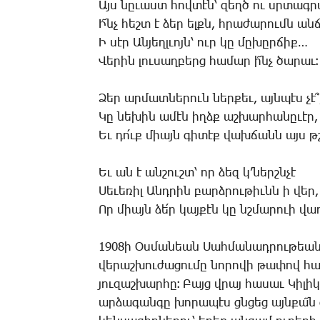
Այս նը­ւաստ հով­տէն՝ զեղծ ու սրտագ­ր
Ի՜նչ հեշտ է ձեր ելքն, հրա­ժա­րումն ան­
Ի սէր Ան­յեղլ­ւոյն՝ ուր կը մը­խըր­ճիք…
­Վե­րին լու­սաղ­բերց հա­մար ի՜նչ ծա­րաւ։
­Ձեր ար­մատ­նե­րուն ներ­քեւ, այն­պէս չէ՞
­Կը նե­խին ա­մէն իղձք աշ­խար­հա­նը­ւէր,
Եւ դո՛ւք միայն գի­տէք վախ­ճանն այս թշ
Եւ ան է ան­շուշտ՝ որ ձեզ կ’­ներշն­չէ
­Սե­ւե­ռիլ Անդ­րին բարձ­րու­թիւնն ի վեր,
Որ միայն ձե՛ր կայ­քէն կը նշմա­րո­ւի վա
1908ի Օս­մա­նեան ­Սահ­մա­նադ­րու­թեան
վե­րաշ­խու­ժա­ցու­մը նո­րո­վի թա­փով հ
յու­զաշ­խար­հը։ ­Բայց վրայ հա­սաւ ­Կի­լի­
ար­ձա­գան­գը խո­րա­պէս ցնցեց այն­քա՜ն 