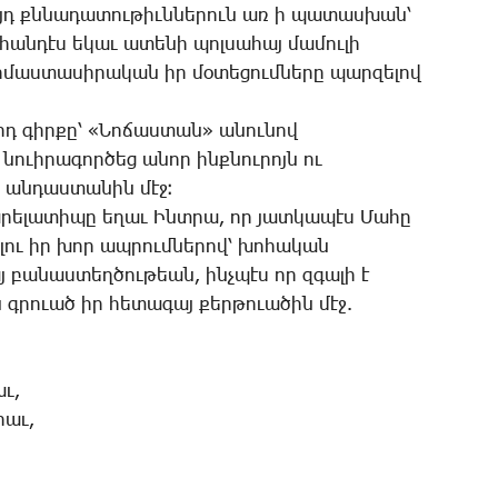
Այդ քննա­դա­տու­թիւն­նե­րուն առ ի պա­տաս­խան՝
 հան­դէս ե­կաւ ա­տե­նի պոլ­սա­հայ մա­մու­լի
­մաս­տա­սի­րա­կան իր մօ­տե­ցում­նե­րը պար­զե­լով
րդ գիր­քը՝ «­Նո­ճաս­տան» ա­նու­նով
նո­ւի­րա­գոր­ծեց ա­նոր ինք­նու­րոյն ու
 ան­դաս­տա­նին մէջ։
րե­լա­տի­պը ե­ղաւ Ինտ­րա, որ յատ­կա­պէս ­Մա­հը
րե­լու իր խոր ապ­րում­նե­րով՝ խո­հա­կան
 բա­նաս­տեղ­ծու­թեան, ինչ­պէս որ զգա­լի է
 գրո­ւած իր հե­տա­գայ քեր­թո­ւա­ծին մէջ.
աւ,
րաւ,