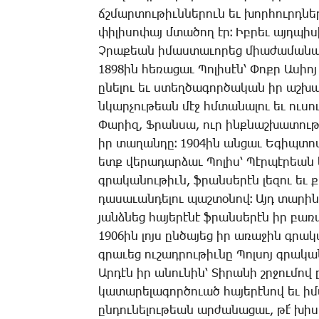
ճշմար­տու­թիւն­նե­րուն եւ խոր­հուրդ­նե­
փի­լի­սո­փայ մտա­ծող էր։ Իբ­րեւ այդ­պի­
Չ­րա­քեան ի­մաս­տա­ւո­րեց միա­ժա­մա­նակ 
1898ին հե­ռա­ցաւ ­Պո­լի­սէն՝ ­Փոքր Ա­սիո
ը­նե­լու եւ ստեղ­ծա­գոր­ծա­կան իր աշ­խա­
նկար­չու­թեան մէջ հմտա­նա­լու եւ ու­սու
­Փա­րիզ, Ֆ­րան­սա, ուր ինք­նաշ­խա­տու­
իր տա­ղան­դը։ 1904ին ան­ցաւ Ե­գիպ­տոս,
ետք վե­րա­դար­ձաւ ­Պո­լիս՝ ­Պէր­պէ­րեան
գրա­կա­նու­թիւն, ֆրան­սե­րէն լե­զու եւ
դա­սա­ւան­դե­լու պաշ­տօ­նով։ Այդ տա­ր
յանձ­նեց հա­յե­րէնէ ֆրան­սե­րէ­ն իր բա­ռ
1906ին լոյս ըն­ծա­յեց իր ա­ռա­ջին գրա­
գրա­ւեց ու­շադ­րու­թիւ­նը ­Պոլ­սոյ գրա­կ
Ար­դէն իր ա­նու­նին՝ ­Տի­րա­նի շրջու­մո
կա­տա­րե­լա­գոր­ծո­ւած հա­յե­րէ­նով եւ 
ըն­դու­նե­լու­թեան ար­ժա­նա­ցաւ, թէ՛ 