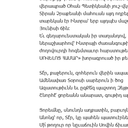
վե­րապ­րած Օ­հան ­Պե­տի­կեա­նի յուշ-վկա
­Տի­րան Չ­րա­քեա­նի մա­հո­ւան այդ ող­բե
տա­րե­կան էր Ինտ­րա՝ երբ այդ­պէս մա­
­Յու­նի­սի 6ին։
Ե՛ւ գե­ղա­րո­ւես­տա­կան իր տա­ղան­դով,
նե­րաշ­խար­հով՝ Ինտ­րա­յի ժա­ռան­գու­թի
ժո­ղո­վուր­դի հո­գեմ­տա­ւոր հարս­տու
ՍՈՎԵԼՈՑ ՀԱՄԱՐ» խո­րագ­րո­ւած իր քեր­թո
­Տէ՛ր, քա­ջե­րուն, զո­հե­րուն վե­րին ա­պա­
Ա­մե­նա­փառ ­Տօ­րո­սի սա­րե­րուն ի ծոց
Ա­զա­տու­թիւնն եւ ըզ­Քե՜զ պաշ­տող ­Զեյ­թ
Շ­նոր­հէ՜ ցո­րեանն ա­նա­րատ, գու­թիդ ա­
­Ցո­րեա՜­նը, սնունդն աղ­քա­տին, բար­ւոյն
Ա­նոնց՝ որ, ­Տէ՛ր, կը պա­հեն պա­տո­ւէր­ն
­Մի՛ թո­ղուր որ նը­ւա­ճո­ւին ­Սո­վին ճի­ւա