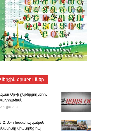
Վերջին գրառումներ
Ազատ Օր»ի ընթերցողներու
ւշադրութեան
 Հուլիս 2026
.Մ.Ը.Մ.-ի համահայկական
անակումը միաւորեց հայ