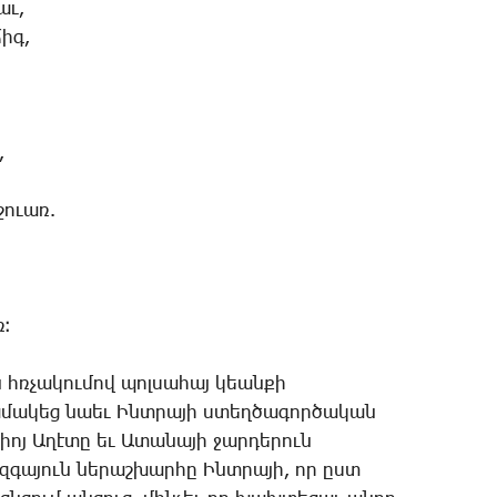
աւ,
ճիգ,
,
ո­ւառ.
ռ։
 հռչա­կու­մով պոլ­սա­հայ կեան­քի
ա­մա­կեց նաեւ Ինտ­րա­յի ստեղ­ծա­գոր­ծա­կան
կիոյ Ա­ղէ­տը եւ Ա­տա­նա­յի ջար­դե­րուն
զգա­յուն նե­րաշ­խար­հը Ինտ­րա­յի, որ ըստ