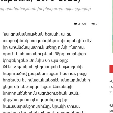
 գրա­կա­նու­թեան խորհր­դա­ւոր, այ­լեւ ջղա­գար
21700
0
­Հայ գրա­կա­նու­թեան ե­զա­կի, այ­լեւ
տա­րօ­րի­նակ տա­ղանդ­նե­րու փա­ղան­գին մէջ
իր ա­ռանձ­նա­յա­տուկ տե­ղը ու­նի Ինտ­րա,
ո­րուն նա­հա­տա­կու­թեան 98րդ ­տա­րե­լի­ցը
կ­՚ո­գե­կո­չենք ­Յու­նիս 6ի այս օ­րը։
­Թէեւ թրքա­կան ցե­ղաս­պան եա­թա­ղա­նի
հա­րո­ւա­ծով չսպան­նո­ւե­ցաւ Ինտ­րա, բայց
հո­գե­պէս եւ ի­մա­ցա­կա­նօ­րէն ան­դար­մա­նե­լի
«
ցնցու­մի են­թար­կո­ւե­ցաւ Ա­տա­նա­յի
ո
31
կո­տո­րած­նե­րուն ազ­դե­ցու­թեան տակ,
վերջ­նա­կա­նա­պէս կորսն­ցուց իր
Հ
հա­ւա­սա­րակշ­ռու­թիւ­նը, կրա­կի տո­ւաւ
բ