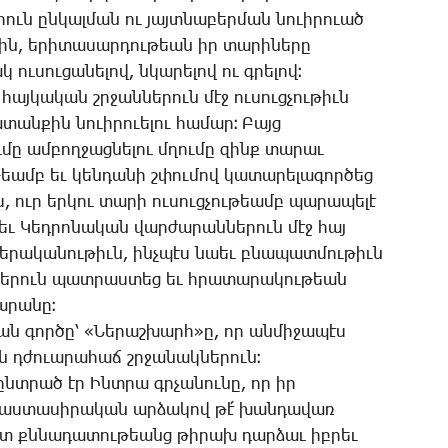
րուն ըն­կալ­ման ու յայտ­նա­բեր­ման նո­ւի­րո­ւած
սին, ե­րի­տա­սար­դու­թեան իր տա­րի­նե­րը
ու­սու­ցա­նե­լով, նկա­րե­լով ու գրե­լով։
յ հայ­կա­կան շրջան­նե­րուն մէջ ու­սուց­չու­թիւն
տան­քին նո­ւի­րո­ւե­լու հա­մար։ ­Բայց
­մը ամ­բող­ջաց­նե­լու մղու­մը զինք տա­րաւ
թեամբ եւ կեն­դա­նի շփու­մով կա­տա­րե­լա­գոր­ծեց
 ուր եր­կու տա­րի ու­սուց­չու­թեամբ պա­րա­պե­լէ
 եւ ­Կեդ­րո­նա­կան վար­ժա­րան­նե­րուն մէջ հայ
 քե­րա­կա­նու­թիւն, ինչ­պէս նաեւ բնա­պատ­մու­թիւն
ի­նե­րուն պատ­րաս­տեց եւ հրա­տա­րա­կու­թեան
ա­րա­նը։
կան գոր­ծը՝ «­Նե­րաշ­խարհ»ը, որ ան­մի­ջա­պէս
ան դժո­ւա­րա­հաճ շրջա­նակ­նե­րուն։
վ ընտ­րած էր Ինտ­րա գրչա­նու­նը, որ իր
ի­մաս­տա­սի­րա­կան ար­ձա­կով թէ՛ խան­դա­վառ
խիստ քննա­դա­տու­թեանց թի­րախ դար­ձաւ իբ­րեւ