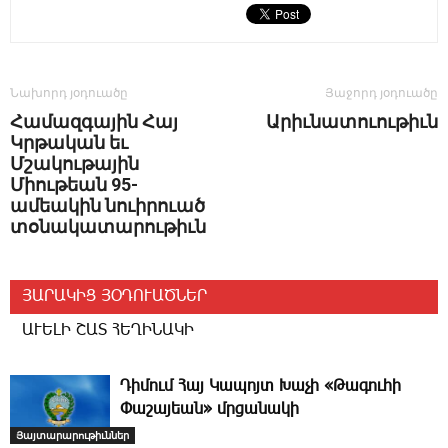
Նախորդ յօդուածը
Յաջորդ յօդուածը
Համազգային Հայ
Արիւնատուութիւն
Կրթական եւ
Մշակութային
Միութեան 95-
ամեակին նուիրուած
տօնակատարութիւն
ՅԱՐԱԿԻՑ ՅՕԴՈՒԱԾՆԵՐ
ԱՒԵԼԻ ՇԱՏ ՀԵՂԻՆԱԿԻ
­Դի­մում ­Հայ Կապոյտ Խաչի «Թագուհի
Փաշայեան» մրցանակի
Յայտարարութիւններ