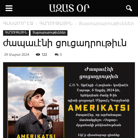
ԳԼԽԱՒՈՐ ԷՋ
ԳԱՂՈՒԹԱՅԻՆ
Յայտարարութիւններ
ԳԱՂՈՒԹԱՅԻՆ
Յայտարարութիւններ
ժապաւէնի ցուցադրութիւն
29 Մարտ 2024
122
0