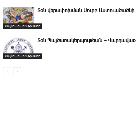
­Տօն վերափոխման Սուրբ Աստուածածնի
Յայտարարութիւններ
­Տօն Պայծառակերպութեան – Վարդավառ
Յայտարարութիւններ