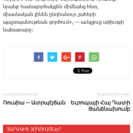
նրանք հա­մա­գոր­ծակ­ցեն մի­մեանց հետ,
միաս­նա­կան լի­նեն ընդ­հա­նուր շա­հե­րի
պաշտ­պա­նու­թեան գոր­ծում», — ա­ւել­ցուց սփիւռ­քի
նա­խա­րա­րը:
Նախորդ յօդուածը
Յաջորդ յօդուածը
Ռուսիա — Ատրպէյճան
Եւրոպայի Հայ Դատի
Յանձնախումբ
ՅԱՐԱԿԻՑ ՅՕԴՈՒԱԾՆԵՐ