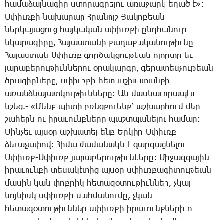
հա­մա­ձայ­նա­գիր ստո­րագ­րե­լու ա­ռա­ջարկ ե­ղած է»:
Ս­փիւռ­քի նա­խա­րար Հ­րա­նոյշ ­Յա­կո­բեան
ներ­կա­յա­ցուց հայ­կա­կան սփիւռ­քի ընդ­հա­նուր
նկա­րա­գի­րը, ­Հա­յաս­տա­նի քա­ղա­քա­կա­նու­թիւ­նը
­Հա­յաս­տան-Ս­փիւռք գոր­ծակ­ցու­թեան ո­լոր­տը եւ
յա­րա­բե­րու­թիւն­նե­րու օ­րա­կար­գը, գե­րա­տես­չու­թեան
ծրա­գիր­նե­րը, սփիւռ­քի հետ աշ­խա­տան­քի
ա­ռանձ­նա­յատ­կու­թիւն­նե­րը: Ան մաս­նա­ւո­րա­պէս
նշեց.- «­Մենք պի­տի բռնցքուենք՝ աշ­խար­հում մեր
շա­հերն ու ի­րա­ւունք­նե­րը պաշտ­պա­նե­լու հա­մար:
­Մին­չեւ այ­սօր աշ­խա­տել ենք Եր­կիր-Ս­փիւռք
ձե­ւա­չա­փով: ­Հի­մա ժա­մա­նակն է զար­գաց­նե­լու
Ս­փիւռք-Ս­փիւռք յա­րա­բե­րու­թիւն­նե­րը: ­Մի­ջազ­գա­յին
ի­րա­ւուն­քի տե­սա­կէ­տից այ­սօր սփիւռ­քա­գի­տու­թեան
մա­սին կան փոք­րիկ հե­տա­զօ­տու­թիւն­ներ, չկայ
նոյ­նիսկ սփիւռ­քի սահ­մա­նու­մը, չկան
հե­տա­զօ­տու­թիւն­ներ սփիւռ­քի ի­րա­ւունք­նե­րի ու