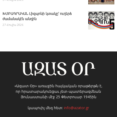
ԽՄԲԱԳՐԱԿԱՆ ­Լիզպոնի կտակը՝ ուղերձ
ժամանակէն անդին
27 Հուլիս 2026
«Ազատ Օր» առաջին հայկական օրաթերթն է,
որ հրատարակուեցաւ յետ-պատերազմեան
Յունաստանի մէջ 25 Փետրուար 1945ին
կապուիլ մեզ հետ:
info@azator.gr