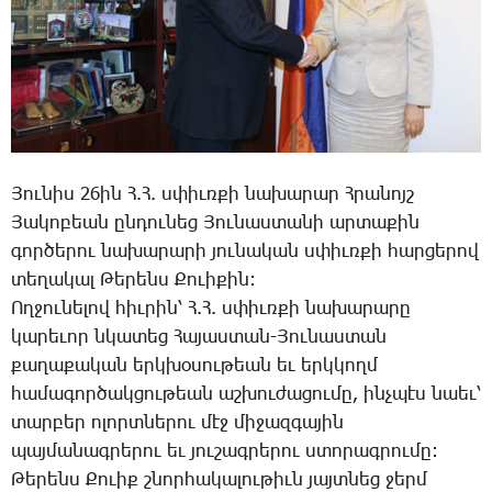
­Յու­նիս 26ին Հ.Հ. սփիւռ­քի նա­խա­րար Հ­րա­նոյշ
­Յա­կո­բեան ըն­դու­նեց ­Յու­նաս­տա­նի ար­տա­քին
գոր­ծե­րու նա­խա­րա­րի յու­նա­կան սփիւռ­քի հար­ցե­րով
տե­ղա­կալ ­Թե­րենս ­Քո­ւի­քին:
Ող­ջու­նե­լով հիւ­րին՝ Հ.Հ. սփիւռ­քի նա­խա­րա­րը
կա­րե­ւոր նկա­տեց ­Հա­յաս­տան-­Յու­նաս­տան
քա­ղա­քա­կան երկ­խօ­սու­թեան եւ երկ­կողմ
հա­մա­գոր­ծակ­ցու­թեան աշ­խու­ժա­ցու­մը, ինչ­պէս նաեւ՝
տար­բեր ո­լորտ­նե­րու մէջ մի­ջազ­գա­յին
պայ­մա­նագ­րե­րու եւ յու­շագ­րե­րու ստո­րագ­րու­մը:
­Թե­րենս ­Քո­ւիք շնոր­հա­կա­լու­թիւն յայտ­նեց ջերմ