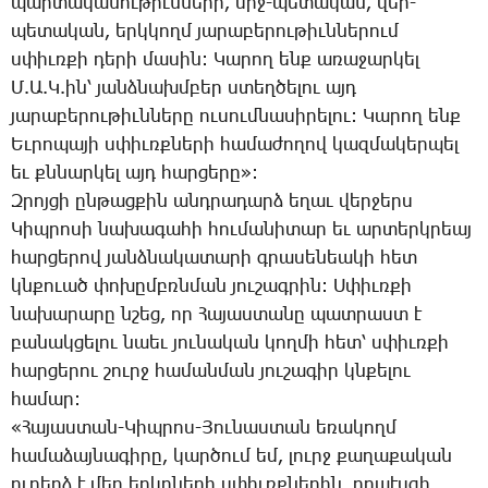
պար­տա­կա­նու­թիւն­նե­րի, միջ-պե­տա­կան, վեր-
պե­տա­կան, երկ­կողմ յա­րա­բե­րու­թիւն­նե­րում
սփիւռ­քի դե­րի մա­սին: ­Կա­րող ենք ա­ռա­ջար­կել
Մ.Ա.Կ.ին՝ յանձ­նախմ­բեր ստեղ­ծե­լու այդ
յա­րա­բե­րու­թիւն­նե­րը ու­սում­նա­սի­րե­լու: ­Կա­րող ենք
Եւ­րո­պա­յի սփիւռք­նե­րի հա­մա­ժո­ղով կազ­մա­կեր­պել
եւ քննար­կել այդ հար­ցե­րը»:
Զ­րոյ­ցի ըն­թաց­քին անդ­րա­դարձ ե­ղաւ վեր­ջերս
­Կիպ­րո­սի նա­խա­գա­հի հու­մա­նի­տար եւ ար­տերկ­րեայ
հար­ցե­րով յանձ­նա­կա­տա­րի գրա­սե­նեա­կի հետ
կնքուած փո­խըմբռն­ման յու­շագ­րին: Ս­փիւռ­քի
նա­խա­րա­րը նշեց, որ ­Հա­յաս­տա­նը պատ­րաստ է
բա­նակ­ցե­լու նաեւ յու­նա­կան կող­մի հետ՝ սփիւռ­քի
հար­ցե­րու շուրջ հա­ման­ման յու­շա­գիր կնքե­լու
հա­մար:
«­Հա­յաս­տան-­Կիպ­րոս-­Յու­նաս­տան ե­ռա­կողմ
հա­մա­ձայ­նա­գի­րը, կար­ծում եմ, լուրջ քա­ղա­քա­կան
ու­ղերձ է մեր երկր­նե­րի սփիւռք­նե­րին, որ­պէս­զի