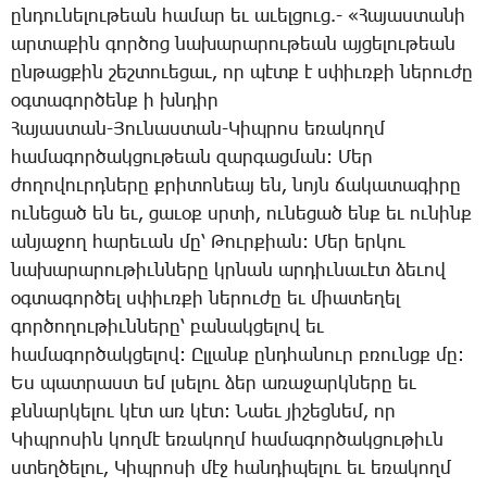
ըն­դու­նե­լու­թեան հա­մար եւ ա­ւել­ցուց.- «­Հա­յաս­տա­նի
ար­տա­քին գոր­ծոց նա­խա­րա­րու­թեան այ­ցե­լու­թեան
ըն­թաց­քին շեշ­տո­ւե­ցաւ, որ պէտք է սփիւռ­քի նե­րու­ժը
օգ­տա­գոր­ծենք ի խնդիր
­Հա­յաս­տան-­Յու­նաս­տան-­Կիպ­րոս ե­ռա­կողմ
հա­մա­գոր­ծակ­ցու­թեան զար­գաց­ման: ­Մեր
ժո­ղո­վուրդ­նե­րը քրի­տո­նեայ են, նոյն ճա­կա­տա­գի­րը
ու­նե­ցած են եւ, ցա­ւօք սրտի, ու­նե­ցած ենք եւ ու­նինք
ան­յա­ջող հա­րե­ւան մը՝ ­Թուր­քիան: ­Մեր եր­կու
նա­խա­րա­րու­թիւն­նե­րը կրնան ար­դիւ­նա­ւէտ ձե­ւով
օգ­տա­գոր­ծել սփիւռ­քի նե­րու­ժը եւ միա­տե­ղել
գոր­ծո­ղու­թիւն­նե­րը՝ բա­նակ­ցե­լով եւ
հա­մա­գոր­ծակ­ցե­լով: Ըլ­լանք ընդ­հա­նուր բռունցք մը:
Ես պատ­րաստ եմ լսե­լու ձեր ա­ռա­ջարկ­նե­րը եւ
քննար­կե­լու կէտ առ կէտ: ­Նաեւ յի­շեց­նեմ, որ
­Կիպ­րո­սին կող­մէ ե­ռա­կողմ հա­մա­գոր­ծակ­ցու­թիւն
ստեղ­ծե­լու, ­Կիպ­րո­սի մէջ հան­դի­պե­լու եւ ե­ռա­կողմ