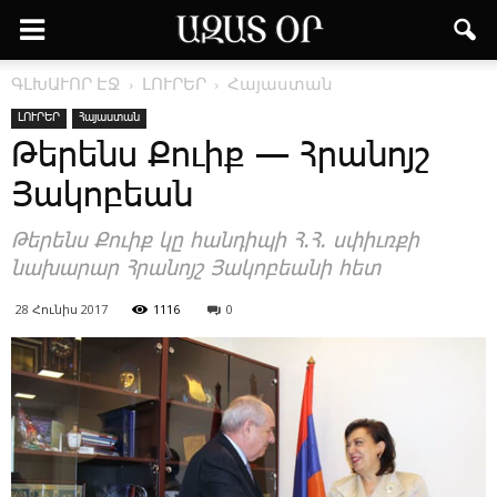
ԳԼԽԱՒՈՐ ԷՋ
ԼՈՒՐԵՐ
Հայաստան
ԼՈՒՐԵՐ
Հայաստան
Թերենս Քուիք — Հրանոյշ
Յակոբեան
Թերենս Քուիք կը հանդիպի Հ.Հ. սփիւռքի
նախարար Հրանոյշ Յակոբեանի հետ
28 Հունիս 2017
1116
0