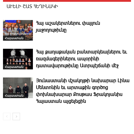
ԱՒԵԼԻ ՇԱՏ ՀԵՂԻՆԱԿԻ
­Հայ ա­շա­կերտ­նե­րու փայլուն
յաջողութիւնը
Հայաստան
­Հայ քաղաքական բանտարկեալներու եւ
ռազմագերիներու ապօրինի
դատավարութիւնը Ատրպէյճանի մէջ
Հայաստան
­Յունաստանի մշակոյթի նախարար Լինա
Մենտոնին եւ արտաքին գործոց
փոխնախարար Քոսթաս Ֆ­րակոյանիս
Հայաստան
Հայաստան այ­ցե­լեցին