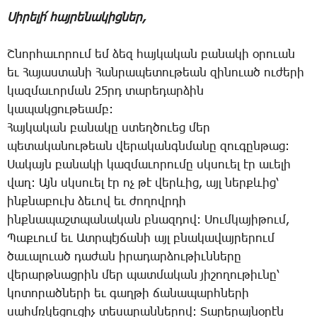
Սի­րե­լի՛ հայ­րե­նա­կից­ներ,
Շ­նոր­հա­ւո­րում եմ ձեզ հայ­կա­կան բա­նա­կի օ­րո­ւան
եւ ­Հա­յաս­տա­նի ­Հան­րա­պե­տու­թեան զի­նո­ւած ու­ժե­րի
կազ­մա­ւոր­ման 25րդ ­տա­րե­դար­ձին
կա­պակ­ցու­թեամբ:
­Հայ­կա­կան բա­նա­կը ստեղ­ծո­ւեց մեր
պե­տա­կա­նու­թեան վե­րա­կանգն­մա­նը զու­գըն­թաց:
­Սա­կայն բա­նա­կի կազ­մա­ւո­րու­մը սկսո­ւել էր ա­ւե­լի
վաղ: Այն սկսո­ւել էր ոչ թէ վեր­ևից, այլ ներք­ևից՝
ինք­նա­բուխ ձե­ւով եւ ժո­ղովր­դի
ինք­նա­պաշտ­պա­նա­կան բնազ­դով: ­Սում­կա­յի­թում,
­Պաք­ւում եւ Ատր­պէյ­ճա­նի այլ բնա­կա­վայ­րե­րում
ծա­ւա­լո­ւած դա­ժան ի­րա­դար­ձու­թիւն­նե­րը
վե­րարթ­նաց­րին մեր պատ­մա­կան յի­շո­ղու­թիւ­նը՝
կո­տո­րած­նե­րի եւ գաղ­թի ճա­նա­պարհ­նե­րի
սահմռ­կե­ցու­ցիչ տե­սա­րան­նե­րով: ­Տա­րե­րայ­նօ­րէն