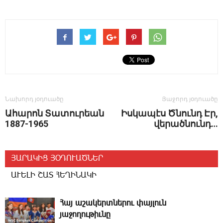
Նախորդ յօդուածը
Յաջորդ յօդուածը
Ահարոն Տատուրեան
Իս­կա­պէս Ծ­նունդ Էր,
1887-1965
վե­րած­նունդ…
ՅԱՐԱԿԻՑ ՅՕԴՈՒԱԾՆԵՐ
ԱՒԵԼԻ ՇԱՏ ՀԵՂԻՆԱԿԻ
­Հայ ա­շա­կերտ­նե­րու փայլուն
յաջողութիւնը