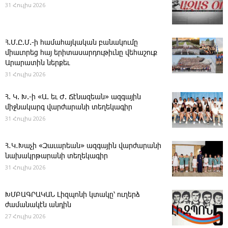
31 Հուլիս 2026
Հ.Մ.Ը.Մ.-ի համահայկական բանակումը
միաւորեց հայ երիտասարդութիւնը վեհաշուք
Արարատին ներքեւ
31 Հուլիս 2026
Հ. Կ. Խ.-ի «Ա. եւ Ժ. ­Ճէնազեան» ազգային
միջնակարգ վարժարանի տեղեկագիր
31 Հուլիս 2026
Հ․Կ․Խաչի «Զաւարեան» ազգային վարժարանի
նախակրթարանի տեղեկագիր
31 Հուլիս 2026
ԽՄԲԱԳՐԱԿԱՆ ­Լիզպոնի կտակը՝ ուղերձ
ժամանակէն անդին
27 Հուլիս 2026