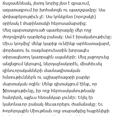
ճա­շա­սե­նեակ, յե­տոյ նո­րից յետ է գրա­ւում,
ա­զա­տագ­րում իր խո­հա­նոցն ու պատշգամ­բը: ­Սա
փո­խա­բե­րու­թիւն չէ: ­Սա կոնկ­րետ (ո­րո­շա­կի)
օ­րի­նակ է ­Քա­րին­տա­կի հե­րո­սա­մար­տից:
­Մեզ պար­տադ­րո­ւած պա­տե­րազ­մը մեր ողջ
ժո­ղովր­դին դարձ­րեց բա­նակ: ­Սա՛ է ի­րա­կա­նու­թիւ­նը:
­Միւս կող­մից՝ մենք կա­րիք ու­նէինք ար­հես­տա­վարժ,
փոր­ձա­ռու եւ ռազ­մա­րո­ւես­տին խո­րա­պէս
տի­րա­պե­տող կատ­րա­յին սպա­նե­րի: ­Մեզ յա­ջո­ղո­ւեց
անցն­ցում կեր­պով, ներ­դաշ­նա­կօ­րէն, միա­հիւ­սել
զի­նո­ւո­րա­կան­նե­րի մաս­նա­գի­տա­կան
հմտու­թիւն­ներն ու աշ­խար­հա­զօ­րի բարձր
մար­տա­կան ո­գին: ­Մենք գի­տակ­ցում էինք, որ
ֆի­տա­յու­թիւ­նը, իր ողջ հե­րո­սա­կա­նու­թեամբ
հան­դերձ, այ­լեւս հե­ռան­կար չու­նէր: Ե­կել էր
կա­նո­նա­ւոր բա­նակ ձե­ւա­ւո­րե­լու ժա­մա­նա­կը: Եւ
­Խորհր­դա­յին ­Միու­թեան ողջ տա­րած­քից հայ­րե­նի­քի