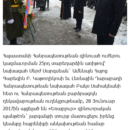
­Հա­յաս­տա­նի ­Հան­րա­պե­տու­թեան զի­նո­ւած ու­ժե­րու
կազ­մա­ւոր­ման 25րդ ­տա­րե­դար­ձին ա­ռի­թով՝
նա­խա­գահ ­Սերժ ­Սարգ­սեան` Ա­մե­նայն ­Հա­յոց
­Գա­րե­գին Բ. ­Կա­թո­ղի­կո­սի եւ ­Լեռ­նա­յին ­Ղա­րա­բա­ղի
­Հան­րա­պե­տու­թեան նա­խա­գահ ­Բա­կօ ­Սա­հա­կեա­նի
հետ ու ­Հան­րա­պե­տու­թեան բարձ­րա­գոյն
ղե­կա­վա­րու­թեան ու­ղեկ­ցու­թեամբ, 28 ­Յու­նո­ւար
2017ին այ­ցե­լած են «Ե­ռաբ­լուր» զի­նո­ւո­րա­կան
պան­թէոն` յար­գան­քի տուրք մա­տու­ցե­լու ի­րենց
կեան­քը հայ­րե­նի­քի ան­կա­խու­թեան հա­մար