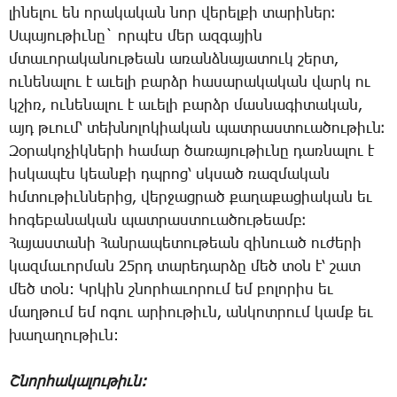
լի­նե­լու են ո­րա­կա­կան նոր վե­րել­քի տա­րի­ներ։
Ս­պա­յու­թիւ­նը` որ­պէս մեր ազ­գա­յին
մտա­ւո­րա­կա­նու­թեան ա­ռանձ­նա­յա­տուկ շերտ,
ու­նե­նա­լու է ա­ւե­լի բարձր հա­սա­րա­կա­կան վարկ ու
կշիռ, ու­նե­նա­լու է ա­ւե­լի բարձր մաս­նա­գի­տա­կան,
այդ թւում՝ տեխ­նո­լո­կիա­կան պատ­րաս­տո­ւա­ծու­թիւն։
­Զօ­րա­կո­չիկ­նե­րի հա­մար ծա­ռա­յու­թիւ­նը դառ­նա­լու է
իս­կա­պէս կեան­քի դպրոց՝ սկսած ռազ­մա­կան
հմտու­թիւն­նե­րից, վեր­ջաց­րած քա­ղա­քա­ցիա­կան եւ
հո­գե­բա­նա­կան պատ­րաս­տո­ւա­ծու­թեամբ։
­Հա­յաս­տա­նի ­Հան­րա­պե­տու­թեան զի­նո­ւած ու­ժե­րի
կազ­մա­ւոր­ման 25րդ ­տա­րե­դար­ձը մեծ տօն է՝ շատ
մեծ տօն: Կր­կին շնոր­հա­ւո­րում եմ բո­լո­րիս եւ
մաղ­թում եմ ո­գու ա­րիու­թիւն, ան­կոտ­րում կամք եւ
խա­ղա­ղու­թիւն:
Շ­նոր­հա­կա­լու­թիւն: