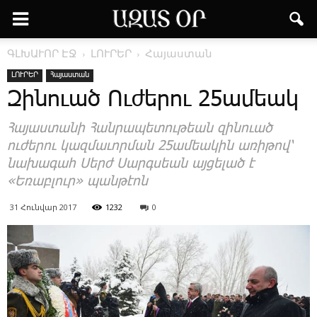
ԳԼԽԱՒՈՐ ԷՋ
ԼՈՒՐԵՐ
Հայաստան
ԼՈՒՐԵՐ
Հայաստան
Զի­նո­ւած Ու­ժե­րու 25ա­մեա­կ
­Հա­յաս­տա­նի ­Հան­րա­պե­տու­թեան զի­նո­ւած
ու­ժե­րու կազ­մա­ւոր­ման 25ա­մեա­կին ա­ռի­թով՝
նա­խա­գահ ­Սերժ ­Սարգ­սեան այ­ցե­լած է
«Ե­ռաբ­լուր» պան­թէոն
31 Հունվար 2017
1232
0