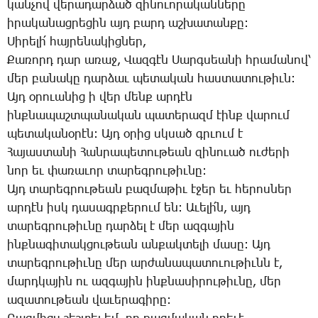
կան­չով վե­րա­դար­ձած զի­նո­ւո­րա­կան­նե­րը
ի­րա­կա­նաց­րե­ցին այդ բարդ աշ­խա­տան­քը:
­Սի­րե­լի՛ հայ­րե­նա­կից­ներ,
­Քա­ռորդ դար ա­ռաջ, ­Վազ­գէն ­Սարգ­սեա­նի հրա­մա­նով՝
մեր բա­նա­կը դար­ձաւ պե­տա­կան հաս­տա­տու­թիւն:
Այդ օ­րո­ւա­նից ի վեր մենք ար­դէն
ինք­նա­պաշտ­պա­նա­կան պա­տե­րազմ էինք վա­րում
պե­տա­կա­նօ­րէն: Այդ օ­րից սկսած գրւում է
­Հա­յաս­տա­նի ­Հան­րա­պե­տու­թեան զի­նո­ւած ու­ժե­րի
նոր եւ փա­ռա­ւոր տա­րեգ­րու­թիւ­նը:
Այդ տա­րեգ­րու­թեան բազ­մա­թիւ է­ջեր եւ հե­րոս­ներ
ար­դէն իսկ դա­սագրքե­րում են: Ա­ւե­լի՛ն, այդ
տա­րեգ­րու­թիւ­նը դար­ձել է մեր ազ­գա­յին
ինք­նա­գի­տակ­ցու­թեան ան­քակ­տե­լի մա­սը: Այդ
տա­րեգ­րու­թիւ­նը մեր ար­ժա­նա­պա­տուու­թիւնն է,
մարդ­կա­յին ու ազ­գա­յին ինք­նա­սի­րու­թիւ­նը, մեր
ա­զա­տու­թեան վա­ւե­րա­գի­րը: