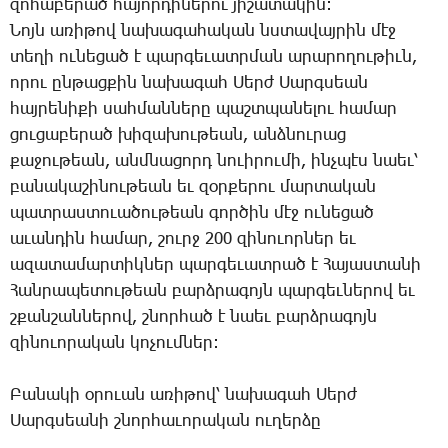
զո­հա­բե­րած հա­յոր­դի­նե­րու յի­շա­տա­կին:
­Նոյն ա­ռի­թով նա­խա­գա­հա­կան նստա­վայ­րին մէջ
տե­ղի ու­նե­ցած է պար­գե­ւատր­ման ա­րա­րո­ղու­թիւն,
ո­րու ըն­թաց­քին նա­խա­գահ ­Սերժ ­Սարգսեան
հայ­րե­նի­քի սահ­ման­նե­րը պաշտ­պա­նե­լու հա­մար
ցու­ցա­բե­րած խի­զա­խու­թեան, անձ­նու­րաց
քա­ջու­թեան, անմ­նա­ցորդ նո­ւի­րու­մի, ինչ­պէս նաեւ՝
բա­նա­կա­շի­նու­թեան եւ զօր­քե­րու մար­տա­կան
պատ­րաս­տո­ւա­ծու­թեան գոր­ծին մէջ ու­նե­ցած
ա­ւան­դին հա­մար, շուրջ 200 զի­նո­ւոր­ներ եւ
ա­զա­տա­մար­տիկ­ներ պար­գե­ւատ­րած է ­Հա­յաս­տա­նի
­Հան­րա­պե­տու­թեան բարձ­րա­գոյն պար­գեւ­նե­րով եւ
շքան­շան­նե­րով, շնոր­հած է նաեւ բարձ­րա­գոյն
զի­նո­ւո­րա­կան կո­չում­ներ:
­Բա­նա­կի օ­րո­ւան ա­ռի­թով՝ նա­խա­գահ ­Սերժ
­Սարգ­սեա­նի շնոր­հա­ւո­րա­կան ու­ղեր­ձը