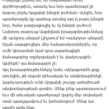
­Բազ­միցս շեշ­տել եմ, որ ռազ­մա­կան ո­րե­ւէ
գոր­ծո­ղու­թիւն, ա­ռա­ւել եւս նոր պա­տե­րազմ չի
կա­րող բե­րել Ար­ցա­խի խնդրի լուծ­ման: Ա­ւե­լին, նոր
պա­տե­րազ­մը կը դառ­նայ ա­ռանց այդ էլ բարդ խնդրի
նոր, ծանր բաղ­կա­ցու­ցիչ եւ ո՛չ խնդրի լու­ծում:
­Նա­խորդ տա­րո­ւայ Ապ­րի­լեան ի­րա­դար­ձու­թիւն­նե­րը
մի ա­ւե­լորդ ան­գամ (շեշ­տում եմ «ա­ւե­լորդ» ան­գամ)
ե­կան ա­պա­ցու­ցե­լու մեր հա­կա­ռա­կորդ­նե­րին, որ
ու­ժի կի­րառ­ման կամ դրա սպառ­նա­լի­քի
ճա­նա­պար­հը ող­բեր­գա­կան է եւ փա­կու­ղա­յին:
Այ­սինքն՝ դա ճա­նա­պարհ չէ:
Այդ ի­րա­դար­ձու­թիւն­նե­րը նաեւ ակնյայ­տօ­րէն ցոյց
տո­ւե­ցին, թէ որ­քան կեն­սա­կան եւ ան­փո­խա­րի­նե­լի
կա­րե­ւո­րու­թիւն ու­նի Ար­ցա­խի շուր­ջը ստեղ­ծո­ւած
անվ­տան­գու­թեան գօ­տին: ­Մենք չենք պատ­րաստ­ւում
եւս մի տե­ւա­կան պա­տե­րազմ վա­րել մեր սե­փա­կան
տան պատշ­գամ­բում եւ խո­հա­նո­ցում: ­Մենք դա
ար­դէն ա­րել ենք: