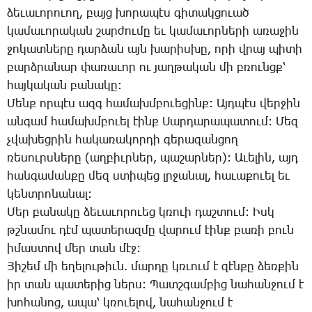
ձե­ւա­ւո­րո­ւող, բայց խո­րա­պէս գի­տակ­ցո­ւած
կա­մա­ւո­րա­կան շար­ժու­մը եւ կա­մա­ւոր­նե­րի ա­ռա­ջին
ջո­կատ­նե­րը դար­ձան այն խա­րիս­խը, ո­րի վրայ պի­տի
բարձ­րա­նար փա­ռա­ւոր ու յաղ­թա­կան մի բռունցք՝
հայ­կա­կան բա­նա­կը:
­Մենք որ­պէս ազգ հա­մախմ­բո­ւե­ցինք: Այդ­պէս վեր­ջին
ան­գամ հա­մախմ­բո­ւել էինք ­Սար­դա­րա­պա­տում: ­Մեզ
չվա­խեց­րին հա­կա­ռա­կոր­դի գե­րա­զան­ցող
ռե­սուրս­նե­րը (աղ­բիւր­ներ, պա­շար­ներ): Ա­ւե­լին, այդ
հան­գա­ման­քը մեզ ստի­պեց լրջա­նալ, հա­ւա­քո­ւել եւ
կենտ­րո­նա­նալ:
­Մեր բա­նա­կը ձե­ւա­ւո­րո­ւեց կռո­ւի դաշ­տում: Իսկ
թշնա­մու դէմ պա­տե­րազ­մը վա­րում էինք բա­ռի բուն
ի­մաս­տով մեր տան մէջ:
­Յի­շեմ մի ե­ղե­լու­թիւն. մար­դը կռւում է զէն­քը ձեռ­քին
իր տան պա­տե­րից ներս: ­Պատշ­գամ­բից նա­հան­ջում է
խո­հա­նոց, ա­պա՝ կռո­ւե­լով, նա­հան­ջում է