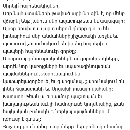
­Սի­րե­լի՛ հայ­րե­նա­կից­ներ,
­Մեր նա­հա­տակ­նե­րի թա­փած ա­րիւ­նը գին է, որ մենք
վճա­րել ենք յա­նուն մեր ա­զա­տու­թեան եւ ա­պա­գա­յի:
Այ­սօր ե­րախ­տա­պարտ սե­րունդ­նե­րը գլուխ են
խո­նար­հում մեր ան­մահ­նե­րի յի­շա­տա­կի առ­ջեւ եւ
պա­տո­ւով շա­րու­նա­կում են ի­րենց հայ­րե­րի ու
պա­պե­րի հայ­րե­նա­նո­ւէր գոր­ծը:
Այ­սօ­րո­ւայ զի­նո­ւո­րա­կան­ներն ու զօ­րա­կո­չիկ­նե­րը,
ար­դէն նոր կա­ռոյց­նե­րի եւ սպա­ռա­զի­նու­թեան
պայ­ման­նե­րում, շա­րու­նա­կում են
կա­տա­րե­լա­գոր­ծո­ւել եւ զար­գա­նալ, շա­րու­նա­կում են
լի­նել ­Հա­յաս­տա­նի եւ Ար­ցա­խի յու­սա­լի վա­հա­նը:
­Խա­ղա­ղու­թեան ա­ւե­լի ա­մուր պաշտ­պան եւ
խա­ղա­ղու­թեան ա­ւե­լի հա­մո­զո­ւած կողմ­նա­կից, քան
հայ­կա­կան բա­նակն է, ներ­կայ պայ­ման­նե­րում
դժո­ւար է գտնել:
­Յա­ջորդ քսան­հինգ տա­րի­նե­րը մեր բա­նա­կի հա­մար