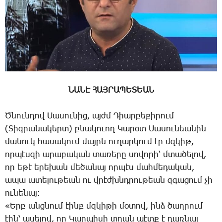
ՆԱՆԷ ՀԱՅՐԱՊԵՏԵԱՆ
Ծ­նուն­դով ­Սա­սու­նից, այժմ ­Դիար­բե­քի­րում
(­Տիգ­րա­նա­կերտ) բնա­կո­ւող ­Կա­րօտ ­Սա­սու­նեա­նին
մա­նուկ հա­սա­կում մայրն ու­ղար­կում էր մզկիթ,
որ­պէս­զի ա­րա­բա­կան տա­ռե­րը սո­վո­րի՝ մտա­ծե­լով,
որ ե­թէ ե­րե­խան մե­ծա­նայ որ­պէս մահ­մե­դա­կան,
ա­պա ա­տե­լու­թեան ու վրէժխնդ­րու­թեան զգա­ցում չի
ու­նե­նայ:
«Երբ անց­նում էինք մզկի­թի մօ­տով, ինձ ծաղ­րում
էին՝ ա­սե­լով, որ ­Կար­պի­սի տղան պէտք է դառ­նայ