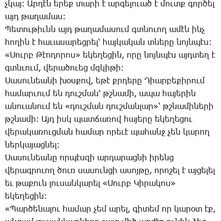
չկայ: Ար­դէն ե­րեք տա­րի է ար­գե­լո­ւած է մուտք գոր­ծել
այդ թա­ղա­մաս:
­Պե­տու­թիւնն այդ թա­ղա­մա­սում գտնուող ա­մէն ինչ
հո­ղին է հա­ւա­սա­րեց­րել՝ հայ­կա­կան տնե­րը նոյն­պէս:
«­Սուրբ ­Թէո­դո­րոս» ե­կե­ղե­ցին, ո­րը նոյն­պէս այդ­տեղ է
գտնւում, վե­րա­ծո­ւեց մզկի­թի:
­Սա­սու­նեա­նի խօս­քով, ե­թէ քրդե­րը ­Դիար­բե­քի­րում
հա­մար­ւում են դուշ­ման՝ թշնա­մի, ա­պա հա­յե­րին
ա­նուա­նում են «դուշ­ման դուշ­ման­լար»՝ թշնա­մի­նե­րի
թշնա­մի: Այդ իսկ պատ­ճա­ռով հա­յե­րը ե­կե­ղե­ցու
վե­րա­կա­ռուց­ման հա­մար ո­րե­ւէ պա­հանջ չեն կա­րող
ներ­կա­յաց­նել:
­Սա­սու­նեա­նը որ­պէս­զի ար­դա­րաց­նի ի­րենց
վե­րագ­րո­ւող ծուռ սա­սուն­ցի ա­սոյ­թը, ո­րո­շել է այ­ցե­լել
եւ թա­քուն լու­սան­կա­րել «­Սուրբ ­Կի­րա­կոս»
ե­կե­ղե­ցին:
«­Պար­ծե­նա­լու հա­մար չեմ ա­րել, գի­տեմ որ կա­րօտ էք,