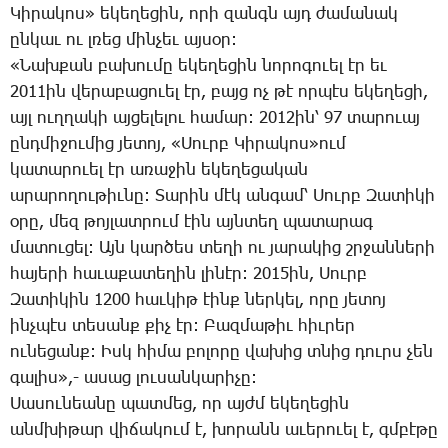
­Կի­րա­կոս» ե­կե­ղե­ցին, ո­րի զանգն այդ ժա­մա­նակ
ըն­կաւ ու լռեց մին­չեւ այ­սօր:
«­Նախ­քան բա­խու­մը ե­կե­ղե­ցին նո­րո­գո­ւել էր եւ
2011ին վե­րա­բա­ցո­ւել էր, բայց ոչ թէ որ­պէս ե­կե­ղե­ցի,
այլ ուղ­ղա­կի այ­ցե­լե­լու հա­մար: 2012ին՝ 97 տա­րո­ւայ
ընդ­մի­ջու­մից յե­տոյ, «­Սուրբ ­Կի­րա­կոս»ում
կա­տա­րո­ւել էր ա­ռա­ջին ե­կե­ղե­ցա­կան
ա­րա­րո­ղու­թիւ­նը: ­Տա­րին մէկ ան­գամ՝ ­Սուրբ ­Զա­տի­կի
օ­րը, մեզ թոյ­լատ­րում էին այն­տեղ պա­տա­րագ
մա­տու­ցել: Այն կար­ծես տե­ղի ու յա­րա­կից շրջան­նե­րի
հա­յե­րի հա­ւա­քա­տե­ղին լի­նէր: 2015ին, ­Սուրբ
­Զա­տի­կին 1200 հաւ­կիթ էինք ներ­կել, ո­րը յե­տոյ
ինչ­պէս տե­սանք քիչ էր: ­Բազ­մա­թիւ հիւ­րեր
ու­նե­ցանք: Իսկ հի­մա բո­լո­րը վա­խից տնից դուրս չեն
գա­լիս»,- ա­սաց լու­սան­կա­րի­չը:
­Սա­սու­նեա­նը պատ­մեց, որ այժմ ե­կե­ղե­ցին
անմ­խի­թար վի­ճա­կում է, խո­րանն ա­ւե­րո­ւե­լ է, գմբէ­թը