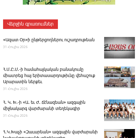
Վերջին գրառումներ
«Ազատ Օր»ի ընթերցողներու ուշադրութեան
31 Հուլիս 2026
Հ.Մ.Ը.Մ.-ի համահայկական բանակումը
միաւորեց հայ երիտասարդութիւնը վեհաշուք
Արարատին ներքեւ
31 Հուլիս 2026
Հ. Կ. Խ.-ի «Ա. եւ Ժ. ­Ճէնազեան» ազգային
միջնակարգ վարժարանի տեղեկագիր
31 Հուլիս 2026
Հ․Կ․Խաչի «Զաւարեան» ազգային վարժարանի