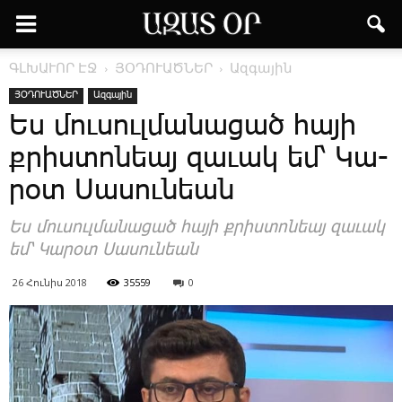
ԳԼԽԱՒՈՐ ԷՋ
ՅՕԴՈՒԱԾՆԵՐ
Ազգային
ՅՕԴՈՒԱԾՆԵՐ
Ազգային
Ես մու­սուլ­մա­նա­ցած հա­յի
քրիս­տո­նեայ զա­ւակ եմ՝ ­Կա­
րօտ ­Սա­սու­նեան
Ես մու­սուլ­մա­նա­ցած հա­յի քրիս­տո­նեայ զա­ւակ
եմ՝ ­Կա­րօտ ­Սա­սու­նեան
26 Հունիս 2018
35559
0