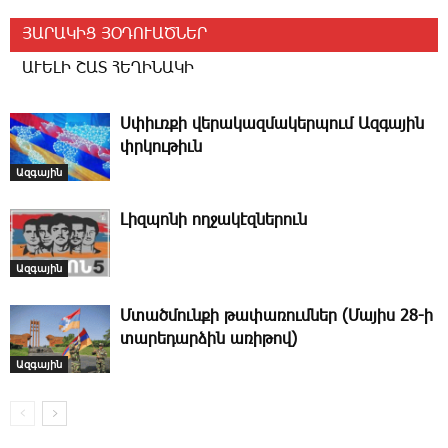
ՅԱՐԱԿԻՑ ՅՕԴՈՒԱԾՆԵՐ
ԱՒԵԼԻ ՇԱՏ ՀԵՂԻՆԱԿԻ
Ս­փիւռ­քի վե­րա­կազ­մա­կեր­պում Ազ­գա­յին
փրկու­թիւն
Ազգային
­Լիզ­պո­նի ող­ջա­կէզ­նե­րուն
Ազգային
Մտածմունքի թափառումներ (Մայիս 28-ի
տարեդարձին առիթով)
Ազգային