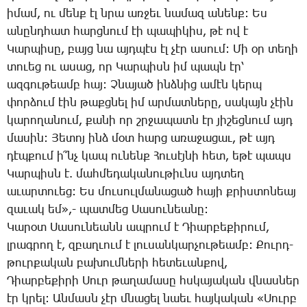
ի­մամ, ու մենք էլ նրա առ­ջեւ նա­մազ ա­նենք: Ես
ա­նընդ­հատ հարց­նում էի պա­պի­կիս, թէ ով է
­Կար­պի­սը, բայց նա այդ­պէս էլ չէր ա­սում: ­Մի օր տե­ղի
տո­ւեց ու ա­սաց, որ ­Կար­պիսն իմ պապն էր՝
ազ­գու­թեամբ հայ: Չ­նա­յած ինձ­նից ա­մէն կերպ
փոր­ձում էին թաքց­նել իմ ար­մատ­նե­րը, սա­կայն չէին
կա­րո­ղա­նում, քա­նի որ շրջա­պատն էր յի­շեց­նում այդ
մա­սին: ­Յե­տոյ ինձ մօտ հարց ա­ռա­ջա­ցաւ, թէ այդ
դէպ­քում ի՞նչ կապ ու­նենք ­Հու­սէյ­նի հետ, ե­թէ պապս
­Կար­պիսն է. մահ­մե­դա­կա­նու­թիւնս այդ­տեղ
ա­ւար­տո­ւեց: Ես մու­սուլ­մա­նա­ցած հա­յի քրիս­տո­նեայ
զա­ւակ եմ»,- պատ­մեց ­Սա­սու­նեա­նը:
­Կա­րօտ ­Սա­սու­նեանն ապ­րում է ­Դիար­բե­քի­րում,
լրագ­րող է, զբաղ­ւում է լու­սան­կար­չու­թեամբ: ­Քուրդ-
թուր­քա­կան բա­խում­նե­րի հե­տե­ւան­քով,
­Դիար­բե­քի­րի ­Սուր թա­ղա­մա­սը հսկա­յա­կան վնաս­ներ
էր կրել: Ան­մասն չէր մնա­ցել նաեւ հայ­կա­կան «­Սուրբ