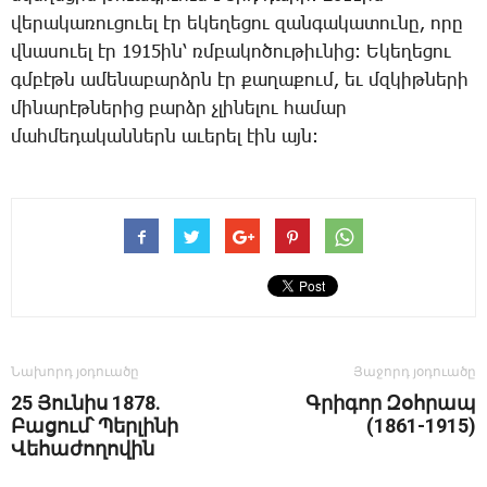
վե­րա­կա­ռու­ցո­ւել էր ե­կե­ղե­ցու զան­գա­կա­տու­նը, ո­րը
վնա­սո­ւել էր 1915ին՝ ռմբա­կո­ծու­թիւ­նից: Ե­կե­ղե­ցու
գմբէթն ա­մե­նա­բարձրն էր քա­ղա­քում, եւ մզկիթ­նե­րի
մի­նա­րէթ­նե­րից բարձր չլի­նե­լու հա­մար
մահ­մե­դա­կան­ներն ա­ւե­րել էին այն:
Նախորդ յօդուածը
Յաջորդ յօդուածը
25 Յունիս 1878.
Գրիգոր Զօհրապ
Բացում՝ Պերլինի
(1861-1915)
Վեհաժողովին