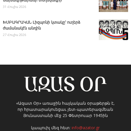
նախակրթարանի տեղեկագիր
31 Հուլիս 2026
ԽՄԲԱԳՐԱԿԱՆ ­Լիզպոնի կտակը՝ ուղերձ
ժամանակէն անդին
27 Հուլիս 2026
«Ազատ Օր» առաջին հայկական օրաթերթն է,
որ հրատարակուեցաւ յետ-պատերազմեան
Յունաստանի մէջ 25 Փետրուար 1945ին
կապուիլ մեզ հետ:
info@azator.gr