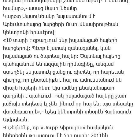
ան­գամ լու­սանկար­նե­րը շատ մեծ ար­ժէք ու­նեն ձեզ
հա­մար»,- ա­սաց ­Սա­սու­նեա­նը:
­Կա­րօտ ­Սա­սու­նեա­նը ­Հա­յաս­տա­նում է
Ա­րեւմ­տա­հա­յոց ­Հար­ցե­րի Ու­սում­նա­սի­րու­թեան
կենտ­րո­նի հրա­ւէ­րով:
«10 տա­րի է զբաղ­ւում ենք իս­լա­մա­ցած հա­յե­րի
հար­ցե­րով: ­Պէտք է յստակ զա­նա­զա­նել. կան
իս­լա­մա­ցած ու ծպտեալ հա­յեր: Ծպ­տեալ հա­յե­րը
պահ­պա­նում են ազ­գա­յին դի­մա­գի­ծը, ան­գամ
ստեղ­ծել են յա­տուկ ցանց ու գի­տեն, որ հա­րե­ւան
գիւ­ղից, որ ըն­տանիքն է հայ ու ա­մուս­նա­նում են
միայն հա­յե­րի հետ: Այս ա­մէ­նը բնա­կա­նա­բար
գաղտ­նի է պահ­ւում: Իսկ իս­լա­մա­ցած հա­յե­րը շատ
յա­ճախ տե­ղեակ էլ չեն լի­նում որ հայ են, այս տե­սա­կը
վտան­գա­ւոր է»,- նշեց կենտ­րո­նի տնօ­րէն ­Հայ­կա­զուն
Ալվր­ցեան:
­Յի­շեց­նենք, որ «­Սուրբ ­Կի­րա­կոս» հայ­կա­կան
ե­կե­ղե­ցին թո­ւագր­ւում է 5րդ ­դա­րի: 2011ին