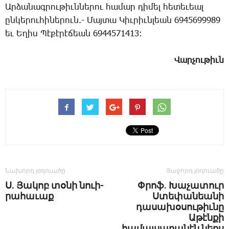
Ար­ձա­նագ­րու­թիւն­նե­րու հա­մար դի­մել հե­տե­ւեալ
ըն­կե­րու­հի­նե­րուն.- ­­Մայ­տա ­­Կիւ­րիւն­լեան 6945699989
եւ Ե­ղիս ­­Պէ­քէ­րէ­ճեան 6944571413:
­­Վար­չու­թիւն
Նախորդ յօդուածը
Յաջորդ յօդուածը
Ս. ­Յա­կոբ տօ­նի նո­ւի­
Փրոֆ. Խաչատուր
րա­հա­ւաք
Ստեփանեանի
դասախօսութիւնը
Աթէնքի
համալսարանէն ներս