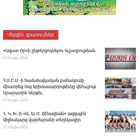
Վերջին գրառումներ
«Ազատ Օր»ի ընթերցողներու ուշադրութեան
31 Հուլիս 2026
Հ.Մ.Ը.Մ.-ի համահայկական բանակումը
միաւորեց հայ երիտասարդութիւնը վեհաշուք
Արարատին ներքեւ
31 Հուլիս 2026
Հ. Կ. Խ.-ի «Ա. եւ Ժ. ­Ճէնազեան» ազգային
միջնակարգ վարժարանի տեղեկագիր
31 Հուլիս 2026