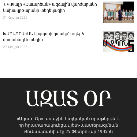
Հ․Կ․Խաչի «Զաւարեան» ազգային վարժարանի
նախակրթարանի տեղեկագիր
31 Հուլիս 2026
ԽՄԲԱԳՐԱԿԱՆ ­Լիզպոնի կտակը՝ ուղերձ
ժամանակէն անդին
27 Հուլիս 2026
«Ազատ Օր» առաջին հայկական օրաթերթն է,
որ հրատարակուեցաւ յետ-պատերազմեան
Յունաստանի մէջ 25 Փետրուար 1945ին