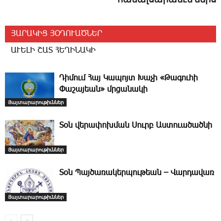
ՅԱՐԱԿԻՑ ՅՕԴՈՒԱԾՆԵՐ
ԱՒԵԼԻ ՇԱՏ ՀԵՂԻՆԱԿԻ
­Դի­մում ­Հայ Կապոյտ Խաչի «Թագուհի
Փաշայեան» մրցանակի
Յայտարարութիւններ
­Տօն վերափոխման Սուրբ Աստուածածնի
Յայտարարութիւններ
­Տօն Պայծառակերպութեան – Վարդավառ
Յայտարարութիւններ