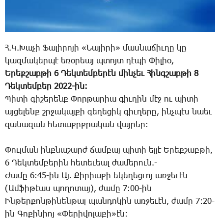
Հ.Կ.­­Խա­չի ­­Ֆա­լի­րո­յի «­­Նա­յի­րի» մաս­նա­ճիւ­ղը կը
կազ­մա­կեր­պէ ե­ռօ­րեայ պտոյտ դէ­պի ­­Փի­լիօ,
Ե­րեք­շաբ­թի 6 ­­Դեկ­տեմ­բե­րէն մին­չեւ ­­Հինգ­շաբ­թի 8
­­Դեկ­տեմ­բեր 2022-ին:
­­Պի­տի գի­շե­րենք ­­Փոր­թա­րիա գիւ­ղին մէջ ու պի­տի
այ­ցե­լենք շրջա­կայ­քի գե­ղե­ցիկ գիւ­ղե­րը, ինչ­պէս նաեւ
զա­նա­զան հե­տաքրք­րա­կան վայ­րեր:
Փուլ­ման ինք­նա­շարժ ճամ­բայ պի­տի ել­լէ Ե­րեք­շաբ­թի,
6 ­­Դեկ­տեմ­բե­րին հե­տե­ւեալ ժա­մե­րուն.-
­­Ժա­մը 6:45-ին Այ. ­­Քի­րիա­քի ե­կե­ղեց­ւոյ առ­ջե­ւէն
(Ամ­ֆի­թէաս պո­ղո­տայ), ժա­մը 7:00-ին
Ին­թեր­քոն­թի­նեն­թալ պան­դո­կին առ­ջե­ւէն, ժա­մը 7:20-
ին ­­Գո­քի­նիոյ «­­Փե­րի­վո­լա­քի»էն: