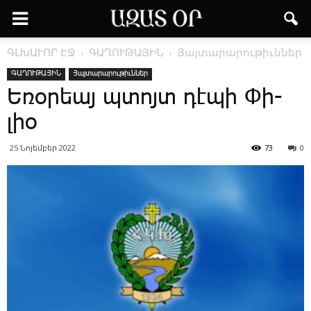
ԳԼԽԱՒՈՐ ԷՋ
ԳԱՂՈՒԹԱՅԻՆ
Յայտարարութիւններ
ԳԱՂՈՒԹԱՅԻՆ
Յայտարարութիւններ
Ե­ռօ­րեայ պտոյտ դէ­պի ­Փի­
լիօ
25 Նոյեմբեր 2022
73
0