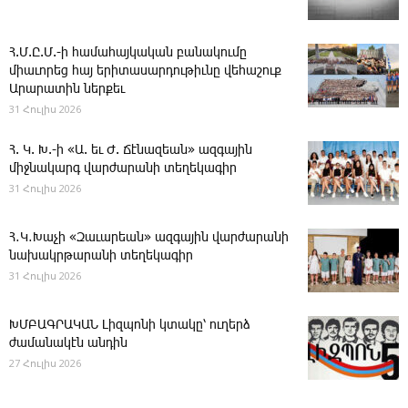
Հ.Մ.Ը.Մ.-ի համահայկական բանակումը
միաւորեց հայ երիտասարդութիւնը վեհաշուք
Արարատին ներքեւ
31 Հուլիս 2026
Հ. Կ. Խ.-ի «Ա. եւ Ժ. ­Ճէնազեան» ազգային
միջնակարգ վարժարանի տեղեկագիր
31 Հուլիս 2026
Հ․Կ․Խաչի «Զաւարեան» ազգային վարժարանի
նախակրթարանի տեղեկագիր
31 Հուլիս 2026
ԽՄԲԱԳՐԱԿԱՆ ­Լիզպոնի կտակը՝ ուղերձ
ժամանակէն անդին
27 Հուլիս 2026