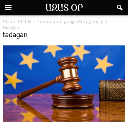
ԳԼԽԱՒՈՐ ԷՋ
Դա­տա­կան քայ­լը ­Թուր­քիոյ դէմ
tadagan
tadagan