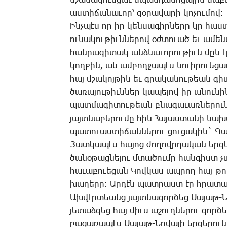
նշա­նա­կուե­ցաւ սպան­դա­նո­ցա­յին մաք
աս­տի­ճա­նա­ւոր՝ զօ­րա­վա­րի կո­չու­մով:
Ինչ­պէս որ իր կեն­սա­գիր­նե­րը կը հաս
ու­նա­կու­թիւն­նե­րով օժ­տո­ւած եւ ա­մե
հան­րա­գի­տակ անձ­նա­ւո­րու­թիւն մըն է
կող­քին, ան ամ­բող­ջա­պէս նուի­րո­ւե­ցա
հայ մշա­կոյ­թին եւ գրա­կա­նու­թեան գի­
ծա­ռա­յու­թիւն­ներ կա­պե­լով իր ա­նու­ն
պատ­մա­գի­տու­թեան բնա­գա­ւառ­նե­րու
յայտ­նա­բե­րու­մը հին ­Հա­յաս­տա­նի նա­
պա­տուաս­տի­ճան­նե­րու ցու­ցա­կին` ­Գա
­Յատ­կա­պէս հա­յոց ժո­ղովր­դա­կան եր­գե
ծա­նօ­թաց­նե­լու մտա­ծու­մը հան­գիստ 
հա­ւա­քո­ւե­ցան ­Կով­կաս ապ­րող հայ-թո
խա­ղե­րը: Ար­դէն պատ­րաստ էր հրա­տա­ր
Ախ­վէր­տեանց յայտ­նա­գոր­ծեց ­Սա­յաթ-­Ն
յե­տաձ­գեց հայ միւս ա­շուղ­նե­րու գոր­ծ
բա­ցա­ռա­պէս ­Սա­յաթ-­Նո­վա­յի եր­գե­ր