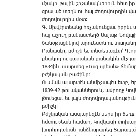
մշա­կու­թա­յին շրջա­նակ­նե­րուն հետ իր
գրա­ւած տեղն ու հայ ժո­ղո­վուր­դին վա
ժո­ղո­վուր­դին մօտ։
Գ. Ախ­վէր­տեանց հռչա­կո­ւե­ցաւ իբ­րեւ ա­
հայ ա­շուղ-բա­նաս­տեղծ ­Սա­յաթ-­Նո­վա­յ
ծա­նօ­թաց­նե­լով ա­րո­ւեստն ու տա­ղան­դ
­Բա­նա­սէր, բժիշկ եւ տնտե­սա­գէտ՝ ­Գէ
բնա­կող ու ցա­րա­կան բա­նա­կին մէջ յա
1834ին ա­ւար­տեց «­Լա­զա­րեան» ճե­մա­րա
բժշկա­կան բա­ժի­նը:
Ուս­ման ա­ւար­տէն ան­մի­ջա­պէս ետք, ե­
1839-42 թո­ւա­կան­նե­րուն, ամ­բողջ ­Կո
լծո­ւե­ցաւ եւ լայն ժո­ղովր­դա­կա­նու­թիւ
բժիշկ:
Բժշ­կա­կան աս­պա­րե­զէն ներս իր ձեռք 
հմտու­թեան հա­մար, ­Կով­կա­սի փո­խար­
խորհր­դա­կան յանձ­նա­րա­րեց ­Ցա­րա­կ