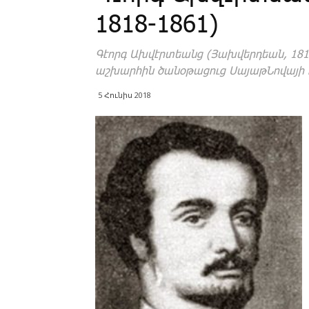
1818-1861)
Գէորգ Ախվէրտեանց (Յախվերդեան, 1818
աշխարհին ծանօթացուց Սայաթ­Նովայի 
5 Հունիս 2018