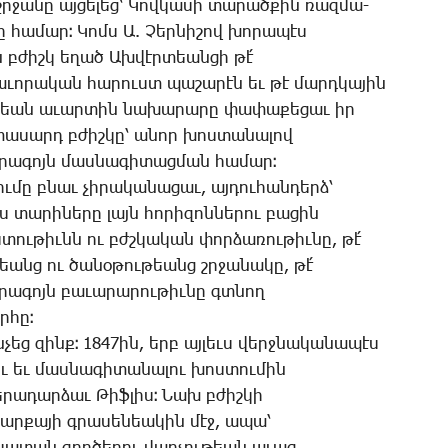
շրջա­նը այ­ցե­լեց՝ ­Կով­կա­սի տա­րած­քին ռազ­մա-
ը հա­մար։ ­Կոմս Ա. ­Չեր­նի­շով խո­րա­պէս
ն բժիշկ ե­ղած Ախ­վէր­տեան­ցի թէ՛
ա­ւո­րա­կան հա­րուստ պա­շա­րէն եւ թէ մարդ­կա­յին
ւ­թեան ա­ւար­տին նա­խա­րա­րը փա­փա­քե­ցաւ իր
տա­սարդ բժիշ­կը՝ ա­նոր խոս­տա­նա­լով
­րա­գոյն մաս­նա­գի­տաց­ման հա­մար։
ու­մը բնաւ չի­րա­կա­նա­ցաւ, այ­դու­հան­դերձ՝
ս տա­րի­նե­րը լայն հո­րի­զոն­նե­րու բա­ցին
տու­թիւնն ու բժշկա­կան փոր­ձա­ռու­թիւ­նը, թէ՛
անց ու ծա­նօ­թու­թեանց շրջա­նա­կը, թէ՛
­րա­գոյն բա­ւա­րա­րու­թիւ­նը գտնող
ր­հը։
ն­չեց զինք։ 1847ին, երբ այ­լեւս վերջ­նա­կա­նա­պէս
ւ եւ մաս­նա­գի­տա­նա­լու խոս­տու­մին
­րա­դար­ձաւ ­Թիֆ­լիս։ ­Նախ բժիշ­կի
խար­քա­յի գրա­սե­նեա­կին մէջ, ա­պա՝