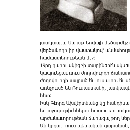
յատ­կա­պէս, ­Սա­յաթ-­Նո­վա­յի մե­ծար­ժէ
վեր­ծա­նո­ղի իր վաս­տա­կով՝ ան­մա­հու­թ
հա­մաս­տե­ղու­թեան մէջ։
19րդ ­դա­րու սկիզ­բի տա­րի­նե­րէն սկսեա
կա­պո­ւե­ցաւ ռուս ժո­ղո­վուր­դի ճա­կա­տ
ժո­ղո­վուր­դի ապ­րած ե՛ւ լու­սա­ւոր, ե՛ւ
առն­չո­ւած են ­Ռու­սաս­տա­նի, յատ­կա­պ
հետ։
Իսկ ­Գէորգ Ախ­վէր­տեանց կը հան­դի­սա­ն
եւ յա­ջո­ղու­թիւն­նե­րու հա­սաւ ռու­սա­
ար­ժա­նա­ւո­րու­թեան ճա­ռա­գայ­թող ներ­կ
Ան կրցաւ, ռուս պե­տա­կան-ցա­րա­կան,