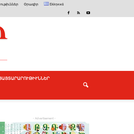
ութիւններ
Օրագիր
Ελληνικά
ՅԱՅՏԱՐԱՐՈՒԹԻՒՆՆԵՐ
- Advertisement -