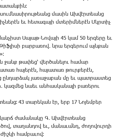
խա­տան­քին։
­սում­նա­սի­րու­թեանց մա­սին Ախ­վէր­տեանց
ցիչ­նե­րէն եւ հե­տա­գա­յի մտե­րիմ­նե­րէն Մկր­տիչ
ան­չիստ ­Սա­յաթ-­Նո­վա­յի 45 կամ 50 եր­գե­րը եւ
Թիֆ­լի­սի բար­բա­ռով. նրա եր­գե­րում այն­քան
»։
ն ջանք թա­փեց՝ վեր­ծա­նե­լու հա­մար
ա­տառ հա­յե­րէն, հա­յա­տառ թուր­քե­րէն,
ց ըն­դար­ձակ յա­ռա­ջա­բան մը եւ պատ­րաս­տեց
գի. կազ­մեց նաեւ ան­հաս­կա­նա­լի բա­ռե­րու
տեանց։ 43 տա­րե­կան էր, երբ 17 ­Նո­յեմ­բեր
դ կարճ ժա­մա­նա­կը Գ. Ախ­վէր­տեանց
­ծով, տա­ղան­դով եւ, մա­նա­ւա՛նդ, ժո­ղո­վուր­դի
բժիշ­կի համ­բա­ւով։