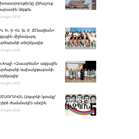
րիտասարդութիւնը վեհաշուք
րարատին ներքեւ
 Հուլիս 2026
 Կ. Խ.-ի «Ա. եւ Ժ. ­Ճէնազեան»
զգային միջնակարգ
արժարանի տեղեկագիր
 Հուլիս 2026
․Կ․Խաչի «Զաւարեան» ազգային
արժարանի նախակրթարանի
եղեկագիր
 Հուլիս 2026
ՄԲԱԳՐԱԿԱՆ ­Լիզպոնի կտակը՝
ւղերձ ժամանակէն անդին
 Հուլիս 2026