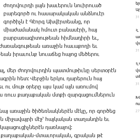
ե
ժո­ղո­վուր­դի լայն խա­ւե­րուն նո­ւի­րո­ւած
Ա
բա­րե­գործ ու հա­սա­րա­կա­կան անձ­նո­ւէր
31
գոր­ծիչն է ­Գէորգ Ախ­վէր­տեանց, որ
միա­ժա­մա­նակ հմուտ բա­նա­սէ­րի, հայ
Հ.
ա
բար­բա­ռա­գի­տու­թեան հիմ­նա­դի­րի եւ,
վ
ք ժա­ռան­գու­թեան ա­ռա­ջին հա­ւա­քո­ղի եւ
31
եան ի­րա­ւունք նո­ւա­ճեց հա­յոց մե­ծե­րու
Հ
լ, մեր ժո­ղո­վուր­դին պատ­մու­թիւ­նը սեր­տօ­րէն
վ
տ
ագ­րին հետ։ ­Վեր­ջին եր­կու դա­րե­րուն հայ
31
 սեւ ու մութ օ­րե­րը այս կամ այն ա­ռու­մով
էս ռուս քա­ղա­քա­կան մտքի զար­գա­ցում­նե­րուն
Խ
ո
27
այ ա­ռա­ջին ծի­ծեռ­նակ­նե­րէն մէ­կը, որ գոր­ծեց
կան մի­ջա­վայ­րի մէջ՝ հայ­կա­կան տա­ղան­դին եւ
ա­յա­ցու­ցիչ­նե­րէն դառ­նա­լով։
 քա­ղա­քա­կան-մտա­ւո­րա­կան, գրա­կան թէ