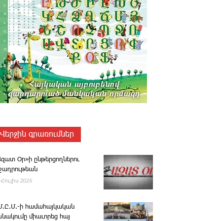
Վերջին գրառումներ
Ազատ Օր»ի ընթերցողներու
ւշադրութեան
 Հուլիս 2026
.Մ.Ը.Մ.-ի համահայկական
անակումը միաւորեց հայ