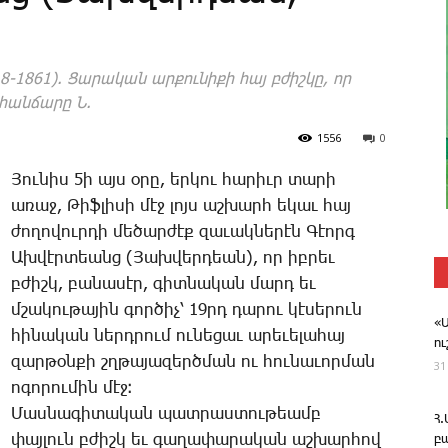
-1861). Ցարական արքունիքի հայ բժիշկը, որ
հանճարը Ն.
1556
0
­Յու­նիս 5ի այս օ­րը, եր­կու հա­րիւր տա­րի
ա­ռաջ, ­Թիֆ­լի­սի մէջ լոյս աշ­խարհ ե­կաւ հայ
ժո­ղո­վուր­դի մե­ծար­ժէք զա­ւակ­նե­րէն ­Գէորգ
Ախ­վէր­տեանց (­Յախ­վեր­դեան), որ իբ­րեւ
բժիշկ, բա­նա­սէր, գիտ­նա­կան մարդ եւ
մշա­կու­թա­յին գոր­ծիչ՝ 19րդ ­դա­րու կէ­սե­րուն
«
հի­նա­կան ներդ­րում ու­նե­ցաւ ա­րե­ւե­լա­հայ
ո
զար­թօն­քի շղթա­յա­զերծ­ման ու հու­նա­ւոր­ման
31
ո­գո­րու­մին մէջ։
­Մաս­նա­գի­տա­կան պատ­րաս­տու­թեամբ
Հ
փայ­լուն բժիշկ եւ գա­ղա­փա­րա­կան աշ­խար­հով
բ