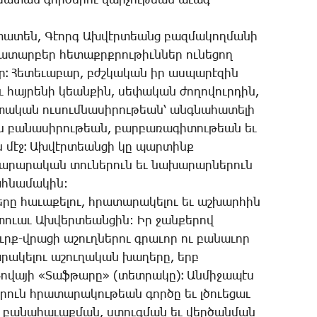
­սա­տան գոր­ծե­րու վար­չու­թեան ա­ւագ
­տա­տեն, ­Գէորգ Ախ­վէր­տեանց բազ­մա­կող­մա­նի
­նա­տար­բեր հե­տաքրք­րու­թիւն­ներ ու­նե­ցող
ր։ ­Հե­տե­ւա­բար, բժշկա­կան իր աս­պա­րէ­զին
ւ հայ­րե­նի կեան­քին, սե­փա­կան ժո­ղո­վուր­դին,
տա­կան ու­սում­նա­սի­րու­թեան՝ անգ­նա­հա­տե­լի
ին բա­նա­սի­րու­թեան, բար­բա­ռա­գի­տու­թեան եւ
ն մէջ։ Ախ­վէր­տեան­ցի կը պար­տինք
խա­րա­րա­կան տու­նե­րուն եւ նա­խա­րար­նե­րուն
հ­նա­մա­կին:
­րը հա­ւա­քե­լու, հրա­տա­րա­կե­լու եւ աշ­խար­հին
չտո­ւաւ Ախ­վեր­տեան­ցին: Իր ջան­քե­րով
ւրք-վրա­ցի ա­շուղ­նե­րու գրա­ւոր ու բա­նա­ւոր
ա­կե­լու ա­շու­ղա­կան խա­ղե­րը, երբ
ո­վա­յի «­Տաֆ­թա­րը» (տետ­րա­կը)։ Ան­մի­ջա­պէս
ե­րուն հրա­տա­րա­կու­թեան գոր­ծը եւ լծո­ւե­ցաւ
ուն բա­նա­հա­ւաք­ման, ստուգ­ման եւ վեր­ծան­ման