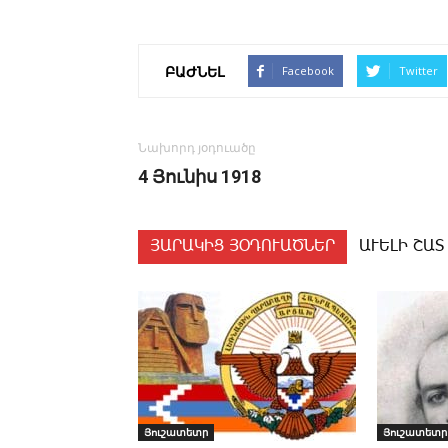
ԲԱԺՆԵԼ
Facebook
Twitter
Նախորդ յօդուածը
4 Յունիս 1918
ՅԱՐԱԿԻՑ ՅՕԴՈՒԱԾՆԵՐ
ԱՒԵԼԻ ՇԱՏ
Յուշատետր
Յուշատետր