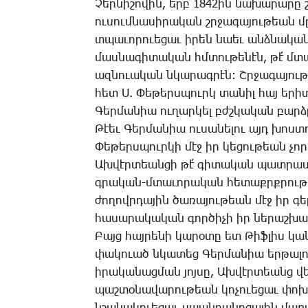
­Չեր­նի­շո­վին, երբ 1842ին նա­խա­րա­րը 
ու­սում­նա­սի­րա­կան շրջա­գա­յու­թեան մ
տպա­ւո­րո­ւե­ցաւ ի­րեն նաեւ անձ­նա­կա
մաս­նա­գի­տա­կան հմտու­թե­նէն, թէ՛ մտ
ազ­նո­ւա­կան նկա­րագ­րէն: Շր­ջա­գա­յո
հետ Ս. ­Փե­թերս­պուրկ տա­նիլ հայ ե­րի­
­Գեր­մա­նիա ու­ղար­կել բժշկա­կան բարձ
­Թէեւ ­Գեր­մա­նիա ու­սա­նե­լու այդ խոս­տ
­Փե­թերս­պուր­կի մէջ իր կե­ցու­թեան չոր
Ախ­վէր­տեան­ցի թէ՛ գի­տա­կան պատ­րաս­
գրա­կան-մտա­ւո­րա­կան հե­տաքրք­րու­թե
ժո­ղովր­դա­յին ծա­ռա­յու­թեան մէջ իր գե
հա­սա­րա­կա­կան գոր­ծի­չի իր նե­րաշ­խա
­Բայց հայ­րե­նի կա­րօ­տը ետ ­Թիֆ­լիս կա
փա­կո­ւած նկա­տեց ­Գեր­մա­նիա եր­թա­լո
ի­րա­կա­նաց­ման յոյ­սը, Ախ­վէր­տեանց վե
պաշ­տօ­նա­վա­րու­թեան կո­չո­ւե­ցաւ փո­