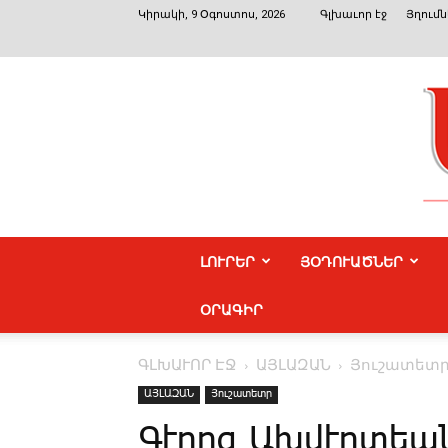
Կիրակի, 9 Օգոստոս, 2026
Գլխաւոր էջ
Յղումն
ԼՈՒՐԵՐ
ՅՕԴՈՒԱԾՆԵՐ
ՕՐԱԳԻՐ
ԳԼԽԱՒՈՐ ԷՋ
ԱՅԼԱԶԱՆ
Յուշատետ
ԱՅԼԱԶԱՆ
Յուշատետր
Գէորգ Ախվէրտեա