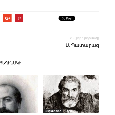
Յաջորդ յօդուածը
Ս. Պա­տա­րագ
 ՀԵՂԻՆԱԿԻ
Յուշատետր