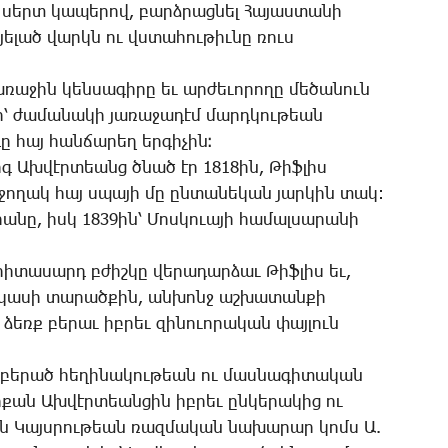
 սերտ կա­պե­րով, բարձ­րաց­նել ­Հա­յաս­տա­նի
­յե­լած վարկն ու վստա­հու­թիւ­նը ռուս
ռա­ջին կեն­սա­գի­րը եւ ար­ժե­ւո­րո­ղը մե­ծա­նուն
ի՝ ժա­մա­նա­կի յա­ռա­ջա­դէմ մարդ­կու­թեան
ը հայ հան­ճա­րեղ եր­գի­չին։
որգ Ախ­վէր­տեանց ծնած էր 1818ին, ­Թիֆ­լիս
­ջո­ղակ հայ սպա­յի մը ըն­տա­նե­կան յար­կին տակ:
­նը, իսկ 1839ին՝ ­Մոս­կո­ւա­յի հա­մալ­սա­րա­նի
րի­տա­սարդ բժիշ­կը վե­րա­դար­ձաւ ­Թիֆ­լիս եւ,
վ­կա­սի տա­րած­քին, ան­խոնջ աշ­խա­տան­քի
ն ձեռք բե­րաւ իբ­րեւ զի­նո­ւո­րա­կան փայ­լուն
բե­րած հե­ղի­նա­կու­թեան ու մաս­նա­գի­տա­կան
քան Ախ­վէր­տեան­ցին իբ­րեւ ըն­կե­րա­կից ու
ան ­Կայս­րու­թեան ռազ­մա­կան նա­խա­րար կոմս Ա.