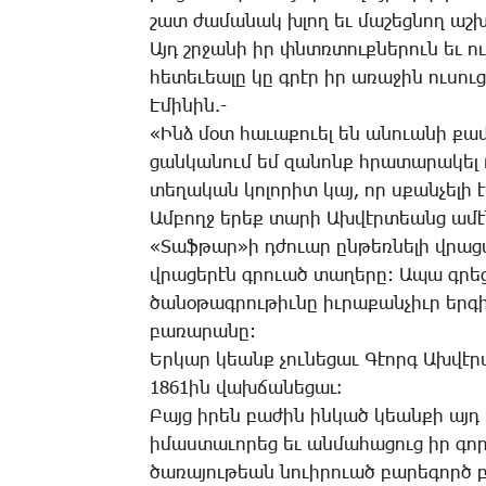
շատ ժա­մա­նակ խլող եւ մա­շեց­նող աշ­
Այդ շրջա­նի իր փնտռտուք­նե­րուն եւ ու
հե­տե­ւեա­լը կը գրէր իր ա­ռա­ջին ու­սու­
Է­մի­նին.-
«Ինձ մօտ հա­ւա­քո­ւել են ա­նո­ւա­նի քա­մ
ցան­կա­նում եմ զա­նոնք հրա­տա­րա­կել ­
տե­ղա­կան կո­լո­րիտ կայ, որ սքան­չե­լի է
Ամ­բողջ ե­րեք տա­րի Ախ­վէր­տեանց ա­մէ
«­Տաֆ­թար»ի դժո­ւար ըն­թեռ­նե­լի վրա­ց
վրա­ցե­րէն գրո­ւած տա­ղե­րը: Ա­պա գրե
ծա­նօ­թագ­րու­թիւ­նը իւ­րա­քան­չիւր եր­
բա­ռա­րա­նը:
Եր­կար կեանք չու­նե­ցաւ ­Գէորգ Ախ­վէր­
1861ին վախ­ճա­նե­ցաւ։
­Բայց ի­րեն բա­ժին ին­կած կեան­քի այ
ի­մաս­տա­ւո­րեց եւ ան­մա­հա­ցուց իր գոր
ծա­ռա­յու­թեան նո­ւի­րո­ւած բա­րե­գործ 