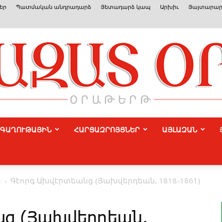
եր
Պատմական անդրադարձ
Յետադարձ կապ
Արխիւ
Յայտարար
ԳԱՂՈՒԹԱՅԻՆ
ՀԱՐՑԱԶՐՈՅՑՆԵՐ
ԱՅԼԱԶԱՆ
Azat
ր
Գէորգ Ախվէրտեանց (Յախվերդեան, 1818-1861)
նց (Յախվերդեան,
Or