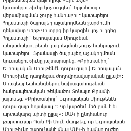
Իրլանտական կաթողիկէ «Շին Ֆէյն»
կուսակցութիւնը կոչ ուղղեց` Իրլանտայի
վերամիացման շուրջ հանրաքուէ կատարելու:
Հոլանտայի ծայրայեղ աջակողմեան շարժումի
ղեկավար Կերթ Վիլտըրզ իր կարգին կոչ ուղղեց
Հոլանտայի` Եւրոպական Միութեան
անդամակցութեան դադրեցման շուրջ հանրաքուէ
կատարելու: Ֆրանսայի ծայրայեղ աջակողմեան
կուսակցութիւնը յայտարարեց. «Բրիտանիոյ`
Եւրոպական Միութենէն դուրս գալով Եւրոպական
Միութիւնը դադրեցաւ ժողովրդավարական ըլլալէ»:
Միացեալ Նահանգներու նախագահութեան
հանրապետական թեկնածու Տոնալտ Թրամփ
յայտնեց. «Բրիտանիոյ` Եւրոպական Միութենէն
դուրս գալը հոյակապ է: Կը կարծեմ մեծ բան է եւ
արտակարգ պիտի ըլլայ»: ՄԱԿ-ի ընդհանուր
քարտուղար Պան Քի Մուն մաղթեց, որ Եւրոպական
Միութիւնը շարունակէ մնալ ՄԱԿ-ի համար ուժեղ