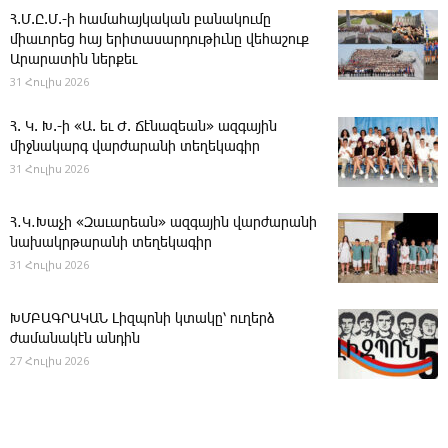
Հ.Մ.Ը.Մ.-ի համահայկական բանակումը
միաւորեց հայ երիտասարդութիւնը վեհաշուք
Արարատին ներքեւ
31 Հուլիս 2026
Հ. Կ. Խ.-ի «Ա. եւ Ժ. ­Ճէնազեան» ազգային
միջնակարգ վարժարանի տեղեկագիր
31 Հուլիս 2026
Հ․Կ․Խաչի «Զաւարեան» ազգային վարժարանի
նախակրթարանի տեղեկագիր
31 Հուլիս 2026
ԽՄԲԱԳՐԱԿԱՆ ­Լիզպոնի կտակը՝ ուղերձ
ժամանակէն անդին
27 Հուլիս 2026