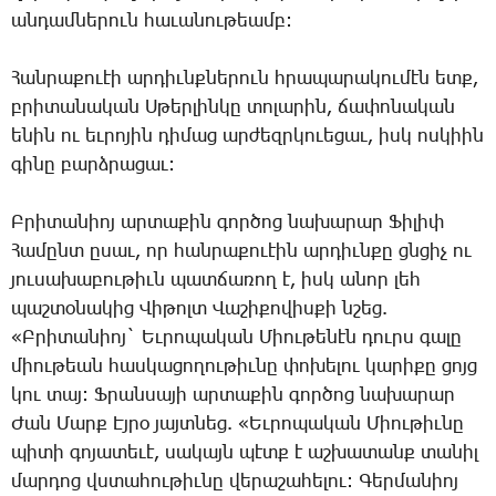
անդամներուն հաւանութեամբ:
Հանրաքուէի արդիւնքներուն հրապարակումէն ետք,
բրիտանական Սթերլինկը տոլարին, ճափոնական
ենին ու եւրոյին դիմաց արժեզրկուեցաւ, իսկ ոսկիին
գինը բարձրացաւ:
Բրիտանիոյ արտաքին գործոց նախարար Ֆիլիփ
Համընտ ըսաւ, որ հանրաքուէին արդիւնքը ցնցիչ ու
յուսախաբութիւն պատճառող է, իսկ անոր լեհ
պաշտօնակից Վիթոլտ Վաշիքովիսքի նշեց.
«Բրիտանիոյ` Եւրոպական Միութենէն դուրս գալը
միութեան հասկացողութիւնը փոխելու կարիքը ցոյց
կու տայ: Ֆրանսայի արտաքին գործոց նախարար
Ժան Մարք Էյրօ յայտնեց. «Եւրոպական Միութիւնը
պիտի գոյատեւէ, սակայն պէտք է աշխատանք տանիլ
մարդոց վստահութիւնը վերաշահելու: Գերմանիոյ