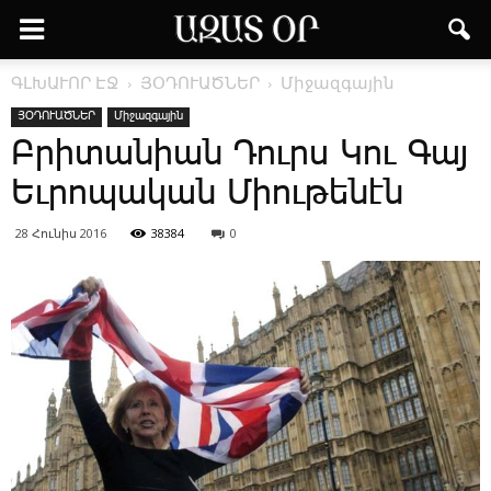
ԳԼԽԱՒՈՐ ԷՋ
ՅՕԴՈՒԱԾՆԵՐ
Միջազգային
ՅՕԴՈՒԱԾՆԵՐ
Միջազգային
Բրիտանիան Դուրս Կու Գայ
Եւրոպական Միութենէն
28 Հունիս 2016
38384
0