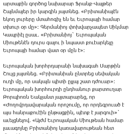
արտաքին գործոց նախարար Ֆրանք-Վալթեր
Շայնմայեր իր կարգին յայտնեց. «Բրիտանիայէն
եկող լուրերը մտահոգիչ են եւ Եւրոպայի համար
տխուր օր մը»: Գերմանիոյ փոխվարչապետ Սիկմար
Կապրիէլ ըսաւ. «Բրիտանիոյ` Եւրոպական
Միութենէն դուրս գալու ի նպաստ քուէարկելը
Եւրոպայի համար վատ օր մըն է»:
Եւրոպական խորհրդարանի նախագահ Մարթին
Շուլց յայտնեց. «Բրիտանիան ընտրեց սեփական
ուղի մը, որ սակայն պիտի ըլլայ շատ դժուար»:
Եւրոպական խորհուրդի ընդհանուր քարտուղար
Թորպիոռն Եակլանտ յայտարարեց, որ
«Ժողովրդավարական որոշումը, որ որդեգրուած է
այս հանրաքուէին ընթացքին, պէտք է յարգուի»`
աւելցնելով. «Այժմ Եւրոպական Միութեան համար
լաւագոյնը Բրիտանիոյ կառավարութեան հետ