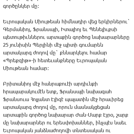
գործընկեր մը:
Եւրոպական Միութեան հիմնադիր վեց երկիրներու`
Գերմանիոյ, Ֆրանսայի, Իտալիոյ եւ Պենելիւքսի
պետութիւններու արտաքին գործոց նախարարները
25 յունիսին Պերլինի մէջ պիտի գումարեն
արտակարգ ժողով մը` քննարկելու համար
«Պրեքզիթ»-ի հետեւանքները Եւրոպական
Միութեան համար:
Բրիտանիոյ մէջ հանրաքուէի արդիւնքի
հրապարակումէն ետք, Ֆրանսայի նախագահ
Ֆրանսուա Հոլլանտ Էլիզէ պալատին մէջ հրաւիրեց
արտակարգ ժողով մը, որուն մասնակցեցան
արտաքին գործոց նախարար Ժան-Մարք Էյրօ, շարք
մը նախարարներ ու երեսփոխաններ, ինչպէս նաեւ
Եւրոպական յանձնաժողովի տնտեսական ու