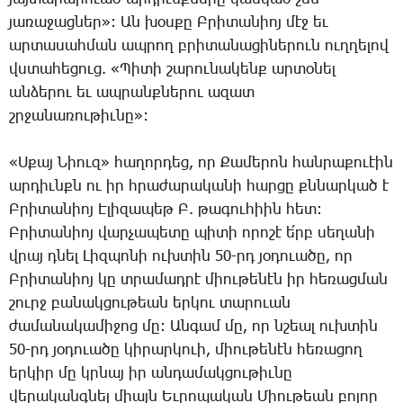
յառաջացներ»: Ան խօսքը Բրիտանիոյ մէջ եւ
արտասահման ապրող բրիտանացիներուն ուղղելով
վստահեցուց. «Պիտի շարունակենք արտօնել
անձերու եւ ապրանքներու ազատ
շրջանառութիւնը»:
«Սքայ Նիուզ» հաղորդեց, որ Քամերոն հանրաքուէին
արդիւնքն ու իր հրաժարականի հարցը քննարկած է
Բրիտանիոյ Էլիզապեթ Բ. թագուհիին հետ:
Բրիտանիոյ վարչապետը պիտի որոշէ ե՛րբ սեղանի
վրայ դնել Լիզպոնի ուխտին 50-րդ յօդուածը, որ
Բրիտանիոյ կը տրամադրէ միութենէն իր հեռացման
շուրջ բանակցութեան երկու տարուան
ժամանակամիջոց մը: Անգամ մը, որ նշեալ ուխտին
50-րդ յօդուածը կիրարկուի, միութենէն հեռացող
երկիր մը կրնայ իր անդամակցութիւնը
վերականգնել միայն Եւրոպական Միութեան բոլոր