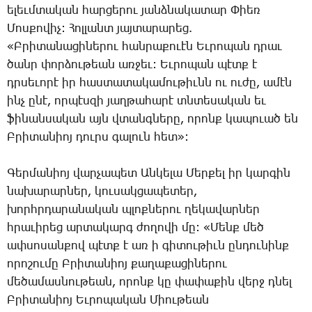
ելեւմտական հարցերու յանձնակատար Փիեռ
Մոսքովիչ: Հոլլանտ յայտարարեց.
«Բրիտանացիներու հանրաքուէն Եւրոպան դրաւ
ծանր փորձութեան առջեւ: Եւրոպան պէտք է
դրսեւորէ իր հաստատակամութիւնն ու ուժը, ամէն
ինչ ընէ, որպէսզի յաղթահարէ տնտեսական եւ
ֆինանսական այն վտանգները, որոնք կապուած են
Բրիտանիոյ դուրս գալուն հետ»:
Գերմանիոյ վարչապետ Անկելա Մերքել իր կարգին
նախարարներ, կուսակցապետեր,
խորհրդարանական պլոքներու ղեկավարներ
հրաւիրեց արտակարգ ժողովի մը: «Մենք մեծ
ափսոսանքով պէտք է առ ի գիտութիւն ընդունինք
որոշումը Բրիտանիոյ քաղաքացիներու
մեծամասնութեան, որոնք կը փափաքին վերջ դնել
Բրիտանիոյ Եւրոպական Միութեան