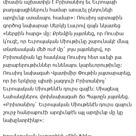
միասին աշխատիլն է Բրիտանիոյ եւ Եւրոպայի
քաղաքացիներուն համար առաւել ընդունելի
արդիւնք ստանալու համար»: Ռուսիոյ արտաքին
գործոց նախարար Սերկէյ Լաւրով զայն նկատեց
«ներքին հարց» մը: Քրեմլին յայտնեց, որ Ռուսիա
կ՛ուզէ, որ Եւրոպական Միութիւնը շարունակէ մնալ
տնտեսական մեծ ուժ մը` յոյս յայտնելով, որ
Բրիտանիան կը հասկնայ Ռուսիոյ հետ աւելի լաւ
յարաբերութիւններ ունենալու կարեւորութիւնը:
Ռուսիոյ նախագահ Վլատիմիր Փութին յայտարարեց,
որ իր երկիրը պիտի չազդուի Բրիտանիոյ`
Եւրոպական Միութենէն դուրս գալէն: Միացեալ
Նահանգներու փոխնախագահ Ճօ Պայտըն յայտնեց.
«Բրիտանիոյ` Եւրոպական Միութենէն դուրս գալուն
շուրջ հանրաքուէի արդիւնքէն այլ արդիւնք մը կը
նախընտրէինք»: