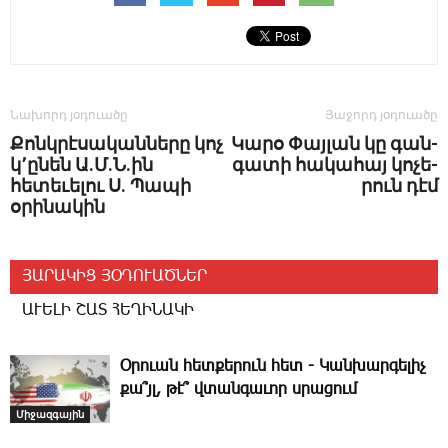
Նախորդ յօդուածը
Յաջորդ յօդուածը
Քոնկրէսականները կոչ
Կա­րօ ­Փայ­լան կը գան­
կ՚ընեն Ա.Մ.Ն.ին
գա­տի հա­կա­հայ կո­չե­
հետեւելու Ս. Պապի
րուն դէմ
օրինակին
ՅԱՐԱԿԻՑ ՅՕԴՈՒԱԾՆԵՐ
ԱՒԵԼԻ ՇԱՏ ՀԵՂԻՆԱԿԻ
Օրուան հետքերուն հետ ­- Կանխարգելիչ
քա՞յլ, թէ՞ վտանգաւոր սրացում
Միջազգային