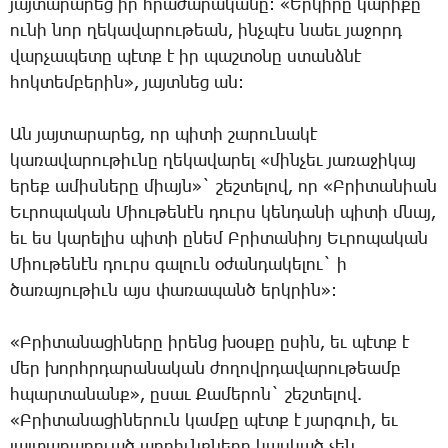
յայտարարեց իր հրաժարականը: «Երկիրը կարիքը
ունի նոր ղեկավարութեան, ինչպէս նաեւ յաջորդ
վարչապետը պէտք է իր պաշտօնը ստանձնէ
հոկտեմբերին», յայտնեց ան:
Ան յայտարարեց, որ պիտի շարունակէ
կառավարութիւնը ղեկավարել «մինչեւ յառաջիկայ
երեք ամիսները միայն»` շեշտելով, որ «Բրիտանիան
Եւրոպական Միութենէն դուրս կենդանի պիտի մնայ,
եւ ես կարելիս պիտի ընեմ Բրիտանիոյ Եւրոպական
Միութենէն դուրս գալուն օժանդակելու` ի
ծառայութիւն այս փառապանծ երկրին»:
«Բրիտանացիները իրենց խօսքը ըսին, եւ պէտք է
մեր խորհրդարանական ժողովրդավարութեամբ
հպարտանանք», ըսաւ Քամերոն` շեշտելով.
«Բրիտանացիներուն կամքը պէտք է յարգուի, եւ
յայտարարուած արդիւնքները կասկած չեն