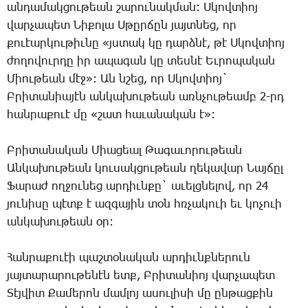
անդամակցութեան շարունակման: Սկովտիոյ
վարչապետ Նիքոլա Սթըրճըն յայտնեց, որ
քուէարկութիւնը «յստակ կը դարձնէ, թէ Սկովտիոյ
ժողովուրդը իր ապագան կը տեսնէ Եւրոպական
Միութեան մէջ»: Ան նշեց, որ Սկովտիոյ`
Բրիտանիայէն անկախութեան առնչութեամբ 2-րդ
հանրաքուէ մը «շատ հաւանական է»:
Բրիտանական Միացեալ Թագաւորութեան
Անկախութեան կուսակցութեան ղեկավար Նայճըլ
Ֆարաժ ողջունեց արդիւնքը` աւելցնելով, որ 24
յունիսը պէտք է ազգային տօն հռչակուի եւ կոչուի
անկախութեան օր:
Հանրաքուէի պաշտօնական արդիւնքներուն
յայտարարութենէն ետք, Բրիտանիոյ վարչապետ
Տէյվիտ Քամերոն մամլոյ ասուլիսի մը ընթացքին