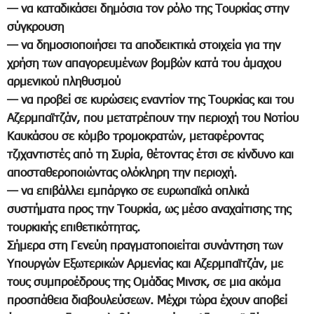
— να καταδικάσει δημόσια τον ρόλο της Τουρκίας στην
σύγκρουση
— να δημοσιοποιήσει τα αποδεικτικά στοιχεία για την
χρήση των απαγορευμένων βομβών κατά του άμαχου
αρμενικού πληθυσμού
— να προβεί σε κυρώσεις εναντίον της Τουρκίας και του
Αζερμπαϊτζάν, που μετατρέπουν την περιοχή του Νοτίου
Καυκάσου σε κόμβο τρομοκρατών, μεταφέροντας
τζιχαντιστές από τη Συρία, θέτοντας έτσι σε κίνδυνο και
αποσταθεροποιώντας ολόκληρη την περιοχή.
— να επιβάλλει εμπάργκο σε ευρωπαϊκά οπλικά
συστήματα προς την Τουρκία, ως μέσο αναχαίτισης της
τουρκικής επιθετικότητας.
Σήμερα στη Γενεύη πραγματοποιείται συνάντηση των
Υπουργών Εξωτερικών Αρμενίας και Αζερμπαϊτζάν, με
τους συμπροέδρους της Ομάδας Μινσκ, σε μια ακόμα
προσπάθεια διαβουλεύσεων. Μέχρι τώρα έχουν αποβεί