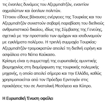
τις ένοπλες δυνάμεις του Αζερμπαϊτζάν, εναντίον
αιχμαλώτων και άοπλων πολιτών.
Τέτοιου είδους βάναυσες ενέργειες της Τουρκίας και του
Αζερμπαϊτζάν συνιστούν σοβαρή παραβίαση του διεθνούς
ανθρωπιστικού δικαίου, ιδίως της Σύμβασης της Γενεύης,
σχετικά με την προστασία των αμάχων και ισοδυναμούν
με εγκλήματα πολέμου. Η τριπλή συμμαχία Τουρκίας-
Αζερμπαϊτζάν-τρομοκρατών απειλεί τη διεθνή ειρήνη και
ασφάλεια στο Νότιο Καύκασο.
Κρίσιμη είναι η συμμετοχή της ευρωπαϊκής αμυντικής
βιομηχανίας στη διαμόρφωση της τουρκικής πολεμικής
μηχανής, η οποία απειλεί σήμερα και την Ελλάδα, καθώς
χρησιμοποιείται από τον Πρόεδρο Ερντογάν στις
προκλήσεις του σε Ανατολική Μεσόγειο και Κύπρο.
Η Ευρωπαϊκή Ένωση οφείλει