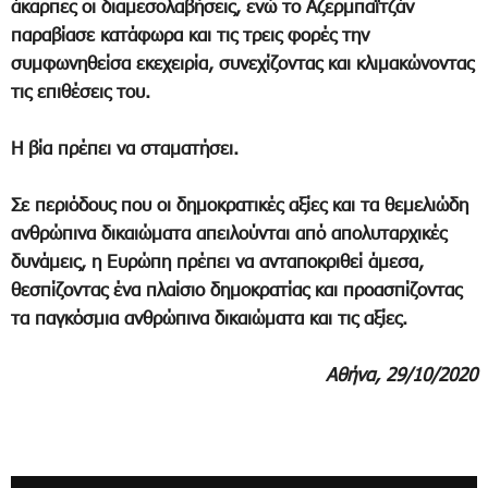
άκαρπες οι διαμεσολαβήσεις, ενώ το Αζερμπαϊτζάν
παραβίασε κατάφωρα και τις τρεις φορές την
συμφωνηθείσα εκεχειρία, συνεχίζοντας και κλιμακώνοντας
τις επιθέσεις του.
Η βία πρέπει να σταματήσει.
Σε περιόδους που οι δημοκρατικές αξίες και τα θεμελιώδη
ανθρώπινα δικαιώματα απειλούνται από απολυταρχικές
δυνάμεις, η Ευρώπη πρέπει να ανταποκριθεί άμεσα,
θεσπίζοντας ένα πλαίσιο δημοκρατίας και προασπίζοντας
τα παγκόσμια ανθρώπινα δικαιώματα και τις αξίες.
Αθήνα, 29/10/2020