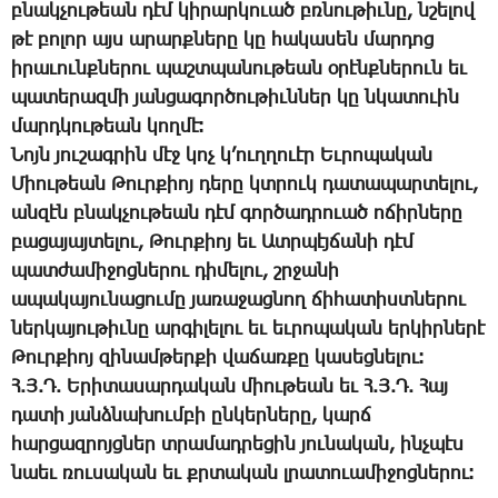
բնակ­չու­թեան դէմ կի­րար­կո­ւած բռնու­թիւ­նը, նշե­լով
թէ բո­լոր այս ա­րարք­նե­րը կը հա­կա­սեն մար­դոց
ի­րա­ւունք­նե­րու պաշտ­պա­նու­թեան օ­րէնք­նե­րուն եւ
պա­տե­րազ­մի յան­ցա­գոր­ծու­թիւն­ներ կը նկա­տո­ւին
մարդ­կու­թեան կող­մէ։
­Նոյն յու­շագ­րին մէջ կոչ կ’ուղ­ղո­ւէր Եւ­րո­պա­կան
­Միու­թեան ­Թուր­քիոյ դե­րը կտրուկ դա­տա­պար­տե­լու,
ան­զէն բնակ­չու­թեան դէմ գոր­ծադ­րո­ւած ո­ճիր­նե­րը
բա­ցա­յայ­տե­լու, ­Թուր­քիոյ եւ Ատր­պէյ­ճա­նի դէմ
պատ­ժա­մի­ջոց­նե­րու դի­մե­լու, շրջա­նի
ա­պա­կա­յու­նա­ցու­մը յա­ռա­ջաց­նող ճի­հա­տիստ­նե­րու
ներ­կա­յու­թիւ­նը ար­գի­լե­լու եւ եւ­րո­պա­կան եր­կիր­նե­րէ
­Թուր­քիոյ զի­նամ­թեր­քի վա­ճառ­քը կա­սեց­նե­լու։
Հ.Յ.Դ. Ե­րի­տա­սար­դա­կան ­միու­թեան եւ Հ.Յ.Դ. ­Հայ
դա­տի յանձ­նա­խում­բի ըն­կեր­նե­րը, կարճ
հար­ցազ­րոյց­ներ տրա­մադ­րե­ցին յու­նա­կան, ինչ­պէս
նաեւ ռու­սա­կան եւ քրտա­կան լրա­տո­ւա­մի­ջոց­նե­րու։