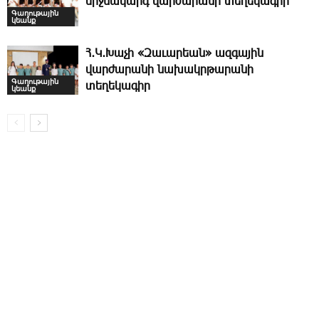
միջնակարգ վարժարանի տեղեկագիր
Գաղութային
կեանք
Հ․Կ․Խաչի «Զաւարեան» ազգային
վարժարանի նախակրթարանի
Գաղութային
տեղեկագիր
կեանք