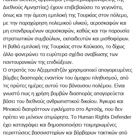
Διεθνούς Αμνηστίας) έχουν επιβεβαιώσει τα γεγονότα,
όπως και την άμεση εμπλοκή της Τουρκίας στον πόλεμο,
με την παραχώρηση πολεμικού υλικού, αεροσκαφών και
μη επανδρωμένων αεροσκαφών, καθώς και την παρουσία
στρατιωτικών συμβούλων, εκπαιδευτών και μισθοφόρων.
Η βαθιά εμπλοκή της Τουρκίας στον Καύκασο, το δίχως
άλλο φανερώνει τα ευρύτερα σχέδια αναβίωσης των
παντουρανικών της επιδιώξεων.
Ο στρατός του Αζερμπαϊτζάν χρησιμοποιεί απαγορευμένες
βόμβες διασποράς εναντίον του άμαχου πληθυσμού, από
τις πρώτες ημέρες αυτού του βάναυσου πολέμου. Είναι
γνωστό πως η χρήση βομβών διασποράς απαγορεύεται
βάσει του διεθνούς ανθρωπιστικού δικαίου. Άγκυρα και
Μπακού διαπράττουν εγκλήματα στο Αρτσάχ, που δεν
πρέπει να μείνουν ατιμώρητα. Το Human Rights Defender
έχει καταγράψει και δημοσιοποιήσει τεκμηριωμένες
περιπτώσεις βασανιστηρίων και βάρβαρων τακτικών από