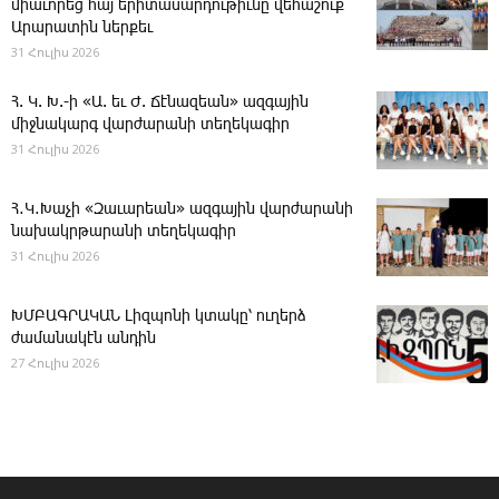
միաւորեց հայ երիտասարդութիւնը վեհաշուք
Արարատին ներքեւ
31 Հուլիս 2026
Հ. Կ. Խ.-ի «Ա. եւ Ժ. ­Ճէնազեան» ազգային
միջնակարգ վարժարանի տեղեկագիր
31 Հուլիս 2026
Հ․Կ․Խաչի «Զաւարեան» ազգային վարժարանի
նախակրթարանի տեղեկագիր
31 Հուլիս 2026
ԽՄԲԱԳՐԱԿԱՆ ­Լիզպոնի կտակը՝ ուղերձ
ժամանակէն անդին
27 Հուլիս 2026