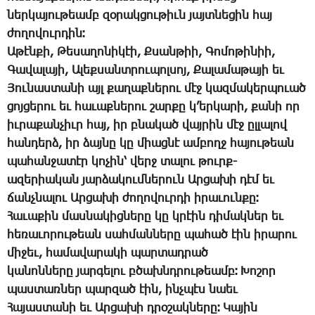
ներ­կա­յու­թեամբ զօ­րակ­ցու­թիւն յայտ­նե­ցին հայ
ժո­ղո­վուր­դին։
Ա­թէն­քի, ­Թե­սա­ղո­նի­կէի, Ք­սան­թիի, ­Գո­մո­թի­նիի,
­Գա­վա­լա­յի, Ա­լեք­սանտ­րու­պոլ­սոյ, ­Քա­լա­մա­թա­յի եւ
­Յու­նաս­տա­նի այլ քա­ղաք­նե­րու մէջ կազ­մա­կեր­պուած
ցոյ­ցե­րու եւ հա­ւաք­նե­րու շար­քը կ’եր­կա­րի, քա­նի որ
իւ­րա­քան­չիւր հայ, իր բնա­կած վայ­րին մէջ ըլ­լա­լով
հան­դերձ, իր ձայ­նը կը միաց­նէ ամ­բողջ հա­յու­թեան
պա­հան­ջա­տէր կո­չին՝ վերջ տա­լու թուրք-
ա­զե­րիա­կան յար­ձա­կում­նե­րուն Ար­ցա­խի դէմ եւ
ճանչ­նա­լու Ար­ցա­խի ժո­ղո­վուր­դի ի­րա­ւուն­քը։
­Հա­ւա­քին մաս­նա­կից­նե­րը կը կրէին դի­մակ­ներ եւ
հե­ռա­ւո­րու­թեան սահ­ման­նե­րը պա­հած էին ի­րա­րու
մի­ջեւ, հա­մա­վա­րա­կի պար­տադ­րած
կա­նոննե­րը­ յար­գե­լու բծախնդ­րու­թեամբ։ ­Խո­շոր
պաս­տառ­ներ պար­զած էին, ինչ­պէս նաեւ
­Հա­յաս­տա­նի եւ Ար­ցա­խի դրօ­շակ­նե­րը։ ­Կա­յին