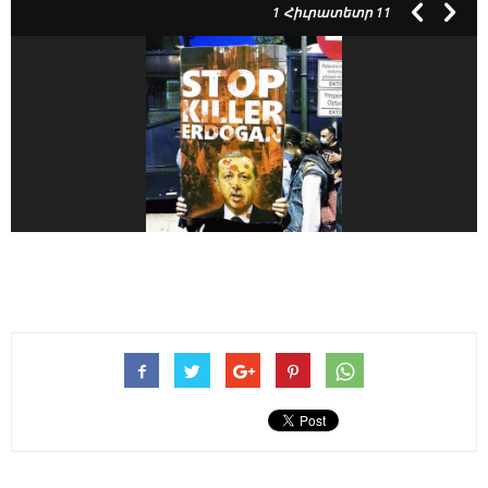
1
Հիւրատետր 11