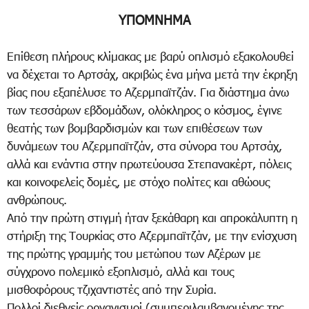
ΥΠΟΜΝΗΜΑ
Επίθεση πλήρους κλίμακας με βαρύ οπλισμό εξακολουθεί
να δέχεται το Αρτσάχ, ακριβώς ένα μήνα μετά την έκρηξη
βίας που εξαπέλυσε το Αζερμπαϊτζάν. Για διάστημα άνω
των τεσσάρων εβδομάδων, ολόκληρος ο κόσμος, έγινε
θεατής των βομβαρδισμών και των επιθέσεων των
δυνάμεων του Αζερμπαϊτζάν, στα σύνορα του Αρτσάχ,
αλλά και ενάντια στην πρωτεύουσα Στεπανακέρτ, πόλεις
και κοινοφελείς δομές, με στόχο πολίτες και αθώους
ανθρώπους.
Από την πρώτη στιγμή ήταν ξεκάθαρη και απροκάλυπτη η
στήριξη της Τουρκίας στο Αζερμπαϊτζάν, με την ενίσχυση
της πρώτης γραμμής του μετώπου των Αζέρων με
σύγχρονο πολεμικό εξοπλισμό, αλλά και τους
μισθοφόρους τζιχαντιστές από την Συρία.
Πολλοί διεθνείς οργανισμοί (συμπεριλαμβανομένης της