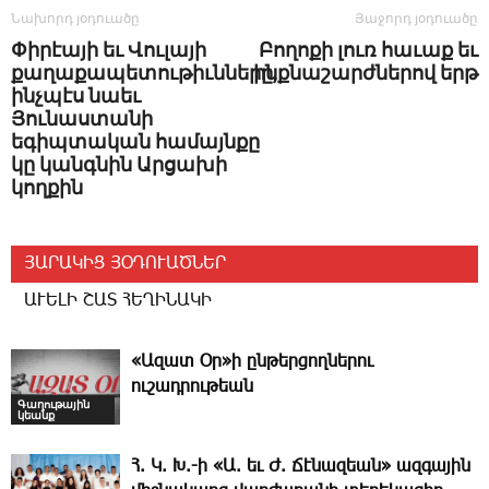
Նախորդ յօդուածը
Յաջորդ յօդուածը
Փիրէայի եւ Վուլայի
Բողոքի լուռ հաւաք եւ
քաղաքապետութիւնները,
ինքնաշարժներով երթ
ինչպէս նաեւ
Յունաստանի
եգիպտական համայնքը
կը կանգնին Արցախի
կողքին
ՅԱՐԱԿԻՑ ՅՕԴՈՒԱԾՆԵՐ
ԱՒԵԼԻ ՇԱՏ ՀԵՂԻՆԱԿԻ
«Ազատ Օր»ի ընթերցողներու
ուշադրութեան
Գաղութային
կեանք
Հ. Կ. Խ.-ի «Ա. եւ Ժ. ­Ճէնազեան» ազգային