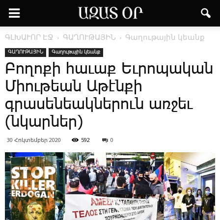
ԳԼԽԱՒՈՐ ԷՋ
ԳԱՂՈՒԹԱՅԻՆ
Գաղութային կեանք
ԳԱՂՈՒԹԱՅԻՆ
Գաղութային կեանք
Բողոքի հաւաք Եւրոպական
Միութեան Աթէնքի
գրասենեակներուն առջեւ
(նկարներ)
30 Հոկտեմբեր 2020
592
0