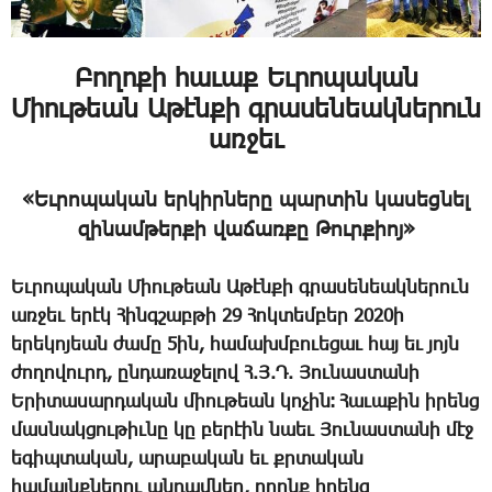
Բողոքի հաւաք Եւրոպական
Միութեան Աթէնքի գրասենեակներուն
առջեւ
«Եւ­րո­պա­կան եր­կիր­նե­րը պար­տին կա­սեց­նել
զի­նամ­թեր­քի վա­ճառ­քը ­Թուր­քիոյ»
Եւ­րո­պա­կան ­Միու­թեան Ա­թէն­քի գրա­սե­նեակ­նե­րուն
առ­ջեւ ե­րէկ ­Հինգ­շաբ­թի 29 ­Հոկ­տեմ­բեր 2020ի
ե­րե­կո­յեան ժա­մը 5ին, հա­մախմ­բո­ւե­ցաւ հայ եւ յոյն
ժո­ղո­վուրդ, ըն­դա­ռա­ջե­լով Հ.Յ.Դ. ­Յու­նաս­տա­նի
Ե­րի­տա­սար­դա­կան ­միու­թեան կո­չին։ ­Հա­ւա­քին ի­րենց
մաս­նակ­ցու­թիւ­նը կը բե­րէին նաեւ ­Յու­նաս­տա­նի մէջ
ե­գիպ­տա­կան, ա­րա­բա­կան եւ քրտա­կան
հա­մայնք­նե­րու ան­դամ­ներ, ո­րոնք ի­րենց