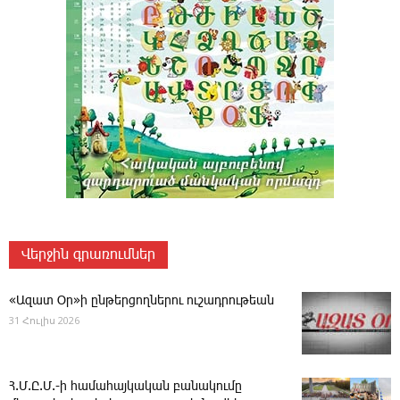
Վերջին գրառումներ
«Ազատ Օր»ի ընթերցողներու ուշադրութեան
31 Հուլիս 2026
Հ.Մ.Ը.Մ.-ի համահայկական բանակումը