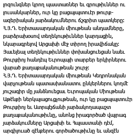
լո­զունգ­ներ կրող պաս­տառ­ներ եւ գրու­թիւն­ներ ու
լու­սան­կար­ներ, ուր կը բա­ցա­յայ­տո­ւէր թուրք-
ա­զե­րիա­կան յար­ձա­կում­նե­րու ճշգրիտ պատ­կե­րը։
Հ.Յ.Դ. Ե­րի­տա­սար­դա­կան ­միու­թեան ան­դամ­նե­րը,
բարձ­րա­խօ­սով տե­ղե­կու­թիւն­ներ կար­դա­ցին,
նկա­րագ­րե­լով Ար­ցա­խի մէջ տի­րող ի­րա­վի­ճա­կը։
­Յա­ւե­լեալ տե­ղե­կու­թիւն­ներ փո­խան­ցո­ւե­ցան նաեւ
­Թուր­քիոյ հան­դէպ Եւ­րո­պա­յի տար­բեր եր­կիր­նե­րու
վա­րած քա­ղա­քա­կա­նու­թեան շուրջ։
Հ.Յ.Դ. Ե­րի­տա­սար­դա­կան ­միու­թեան ­Կեդ­րո­նա­կան
­վար­չու­թեան պա­տաս­խա­նա­տու ըն­կեր­նե­րու կող­մէ
յու­շա­գիր մը յանձ­նո­ւե­ցաւ Եւ­րո­պա­կան ­Միու­թեան
Ա­թէն­քի ներ­կա­յա­ցուց­չու­թեան, ուր կը բա­ցա­յայ­տո­ւէր
­Թուր­քիոյ եւ Ատր­պէյ­ճա­նի յար­ձա­կո­ղա­պաշտ
քա­ղա­քա­կա­նու­թիւ­նը, ա­նոնց ի­րա­գոր­ծած վայ­րագ
յար­ձա­կում­նե­րը Ար­ցա­խի եւ ­Հա­յաս­տա­նի դէմ,
ար­գի­լուած զէն­քե­րու գոր­ծա­ծու­թիւ­նը եւ ան­զէն