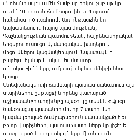
Ընդ­հան­րա­պէս ա­մէն ճամ­բար եր­կու շա­բաթ կը
տե­ւէ` 10 օ­րո­ւան ճամ­բա­րա­յին եւ 4 օ­րո­ւան
հան­գիս­տի ծրա­գի­րով: Այդ ըն­թաց­քին կը
նա­խա­տե­սո­ւին հա­յոց պատ­մու­թեան,
­Դաշ­նակ­ցու­թեան պատ­մու­թեան, հայ­րե­նա­սի­րա­կան
եր­գե­րու ու­սու­ցում, մար­զա­կան խա­ղե­րու,
մրցում­նե­րու կազ­մա­կեր­պում: Ն­պա­տակն է
բա­րե­լա­ւել մարմ­նա­կան եւ մտա­ւոր
ու­նա­կու­թիւն­նե­րը, ամ­րապն­դել հայ­րե­նի­քի հետ
կա­պը:
Ս­տե­փա­նա­կեր­տի ճամ­բա­րի պա­տաս­խա­նա­տուն այս
տա­րի­նե­րու ըն­թաց­քին ի­րենց կա­տա­րած
աշ­խա­տան­քի ար­դիւն­քը այ­սօր կը տես­նէ. «Այ­սօր
ծա­նօ­թա­ցայ պա­տա­նիի մը, որ 7 տա­րի մեր
կազ­մա­կեր­պած ճամ­բար­նե­րուն մաս­նակ­ցած է եւ
բո­լոր վա­րիչ­նե­րը, պա­տաս­խա­տու­նե­րը կը յի­շէ: Եւ
այ­սօր ե­կած է իր գի­տե­լիք­նե­րը միւս­նե­րուն