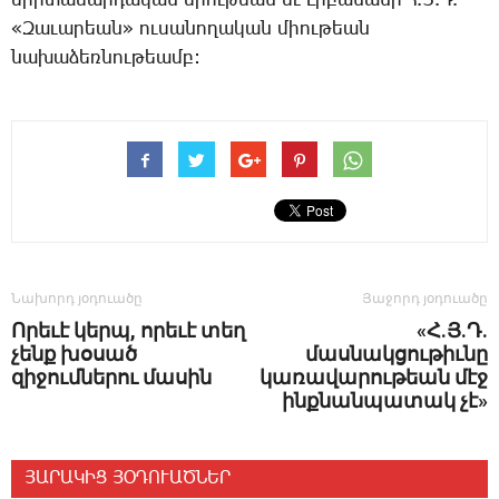
ե­րի­տա­սար­դա­կան միու­թեան եւ ­Լի­բա­նա­նի Հ.Յ.Դ.
«­Զա­ւա­րեան» ու­սա­նո­ղա­կան միու­թեան
նա­խա­ձեռ­նու­թեամբ:
Նախորդ յօդուածը
Յաջորդ յօդուածը
Որեւէ կերպ, որեւէ տեղ
«Հ.Յ.Դ.
չենք խօսած
մասնակցութիւնը
զիջումներու մասին
կառավարութեան մէջ
ինքնանպատակ չէ»
ՅԱՐԱԿԻՑ ՅՕԴՈՒԱԾՆԵՐ