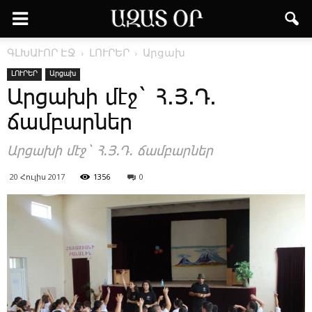
ԳԼԽԱՒՈՐ ԷՋ
ԼՈՒՐԵՐ
Արցախ
ԼՈՒՐԵՐ
Արցախ
Արցախի մէջ` Հ.Յ.Դ.
ճամբարներ
Արցախի մէջ` Հ.Յ.Դ. ճամբարներ
20 Հուլիս 2017
1356
0