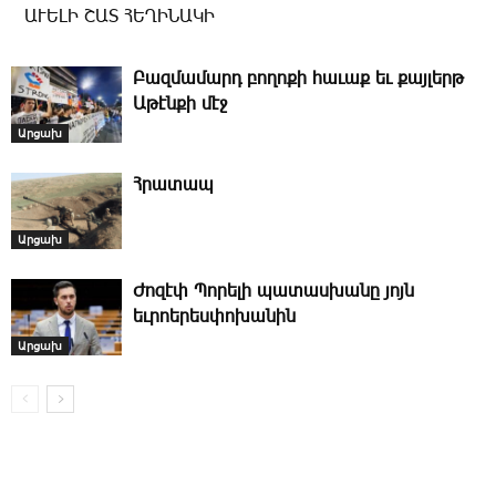
ԱՒԵԼԻ ՇԱՏ ՀԵՂԻՆԱԿԻ
Բազմամարդ բողոքի հաւաք եւ քայլերթ
Աթէնքի մէջ
Արցախ
Հրատապ
Արցախ
Ժոզէփ Պորելի պատասխանը յոյն
եւրոերեսփոխանին
Արցախ