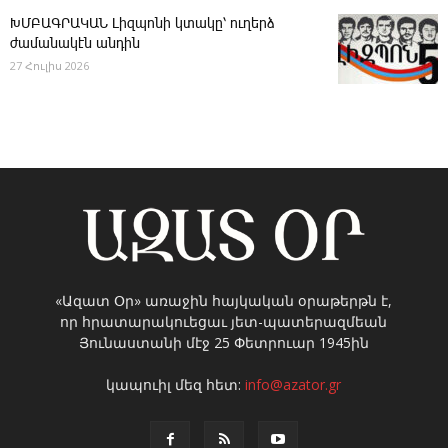
ԽՄԲԱԳՐԱԿԱՆ ­Լիզպոնի կտակը՝ ուղերձ
ժամանակէն անդին
27 Հուլիս 2026
«Ազատ Օր» առաջին հայկական օրաթերթն է,
որ հրատարակուեցաւ յետ-պատերազմեան
Յունաստանի մէջ 25 Փետրուար 1945ին
կապուիլ մեզ հետ:
info@azator.gr