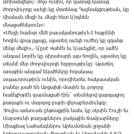
փո­խան­ցե­լու: ­Յոյս ու­նիմ, որ կա­մաց-կա­մաց
ժո­ղո­վուր­դը ա­ւե­լի կը մօ­տե­նայ ­Դաշ­նակ­ցու­թեան, կը
միա­նան մե­զի եւ մե­զի հետ կ’օգ­նեն
մնա­ցած­նե­րուն»:
«­Մե­զի հա­մար մեծ բա­ւա­կա­նու­թիւն է հայ­րե­նի
հո­ղին վրայ ըլ­լա­լը, այս­տեղ ա­ւե­լի ու­ժեղ կը զգանք
մենք մե­զի»,- կ­՛ը­սէ ­Վա­հէն եւ կ­՛ա­ւելց­նէ, որ ա­մէն
ան­գամ նո­րէն կը սի­րա­հա­րի այս հո­ղին, այս­տեղ կը
տես­նէ մեր ժո­ղո­վուր­դի հզօ­րու­թիւ­նը: Այս­տեղ
ա­ռա­ջին ան­գամ ե­կած­նե­րը հո­յա­կապ
տպա­ւո­րու­թիւն ու­նին, ո­րով­հե­տեւ հա­կա­սա­կան
բա­ներ լսած են Ար­ցա­խի մա­սին եւ բո­լո­րը
հա­ճե­լիօ­րէն զար­մա­ցած էին` տես­նե­լով զար­գա­ցող
քա­ղաքն ու մար­դոց բա­րի վե­րա­բեր­մուն­քը:
­Յու­լիս ամ­սո­ւան ըն­թաց­քին նաեւ կը սկսին ­Շու­շի եւ
­Մար­տու­նի քա­ղաք­նե­րու բա­կա­յին ճամ­բար­նե­րը`
­Միա­ցեալ ­Նա­հանգ­նե­րու Ա­րեւմ­տեան շրջա­նի