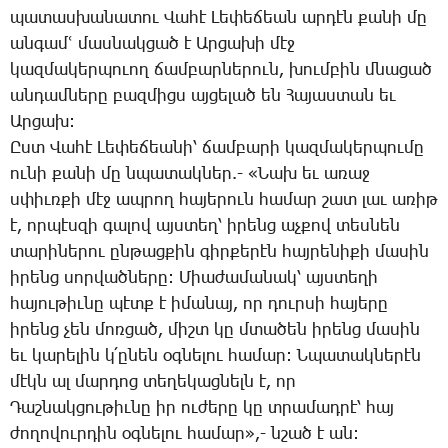
պա­տաս­խա­նա­տու ­Վա­հէ ­Լե­փե­ճեան ար­դէն քա­նի մը
ան­գամՙ մաս­նակ­ցած է Ար­ցա­խի մէջ
կազ­մա­կեր­պո­ւող ճամ­բար­նե­րուն, խում­բին մնա­ցած
ան­դամ­նե­րը բազ­միցս այ­ցե­լած են ­Հա­յաս­տան եւ
Ար­ցախ:
Ըստ ­Վա­հէ ­Լե­փե­ճեա­նի՝ ճամ­բա­րի կազ­մա­կեր­պու­մը
ու­նի քա­նի մը նպա­տակ­ներ.- «­Նախ եւ ա­ռաջ
սփիւռ­քի մէջ ապ­րող հա­յե­րուն հա­մար շատ լաւ ա­ռիթ
է, որ­պէս­զի գա­լով այս­տեղ՝ ի­րենց աչ­քով տես­նեն
տա­րի­նե­րու ըն­թաց­քին գիր­քե­րէն հայ­րե­նի­քի մա­սին
ի­րենց սոր­ված­նե­րը: ­Միա­ժա­մա­նակ՝ այս­տե­ղի
հա­յու­թիւ­նը պէտք է ի­մա­նայ, որ դուր­սի հա­յե­րը
ի­րենց չեն մոռ­ցած, միշտ կը մտա­ծեն ի­րենց մա­սին
եւ կա­րե­լին կ­՛ը­նեն օգ­նե­լու հա­մար: Ն­պա­տակ­նե­րէն
մէկն ալ մար­դոց տե­ղե­կաց­նելն է, որ
­Դաշ­նակ­ցու­թիւ­նը իր ու­ժե­րը կը տրա­մադ­րէ՝ հայ
ժո­ղո­վուր­դին օգ­նե­լու հա­մար»,- նշած է ան: