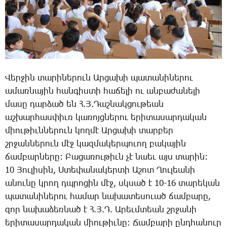
­Վեր­ջին տա­րի­նե­րուն Ար­ցա­խի պա­տա­նի­նե­րու
ա­մառ­նա­յին հան­գիս­տի հա­ճե­լի ու ան­բա­ժա­նե­լի
մա­սը դար­ձած են Հ.Յ.­Դաշ­նակ­ցու­թեան
աշ­խար­հաս­փիւռ կա­ռոյց­նե­րու ե­րի­տա­սար­դա­կան
միու­թիւն­նե­րուն կող­մէ Ար­ցա­խի տար­բեր
շրջան­նե­րուն մէջ կազ­մա­կեր­պո­ւող բա­կա­յին
ճամ­բար­նե­րը: ­Բա­ցա­ռու­թիւն չէ նաեւ այս տա­րին:
10 ­Յու­լի­սին, Ս­տե­փա­նա­կեր­տի Ա­շոտ ­Ղու­լեա­նի
ա­նու­նը կրող դպրո­ցին մէջ, սկսած է 10-16 տա­րե­կան
պա­տա­նի­նե­րու հա­մար նա­խա­տե­սո­ւած ճամ­բա­րը,
զոր նա­խա­ձեռ­նած է Հ.Յ.Դ. Ա­րեւմ­տեան շրջա­նի
ե­րի­տա­սար­դա­կան միու­թիւ­նը: ­Ճամ­բա­րի ընդ­հա­նուր