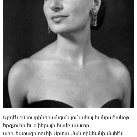
Ար­դէն 10 տա­րի­ներ ան­ցան յու­նա­հայ հան­րա­ծա­նօթ
երգ­չու­հի եւ օ­փե­րա­յի համ­բա­ւա­ւոր
ա­րո­ւես­տա­գի­տու­հի Ար­տա ­Ման­տի­կեա­նի մա­հէն։