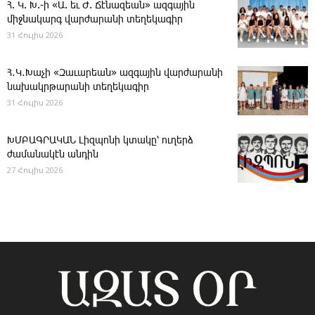
Հ. Կ. Խ.-ի «Ա. եւ Ժ. ­Ճէնազեան» ազգային
միջնակարգ վարժարանի տեղեկագիր
31 Հուլիս 2026
Հ․Կ․Խաչի «Զաւարեան» ազգային վարժարանի
նախակրթարանի տեղեկագիր
31 Հուլիս 2026
ԽՄԲԱԳՐԱԿԱՆ ­Լիզպոնի կտակը՝ ուղերձ
ժամանակէն անդին
27 Հուլիս 2026