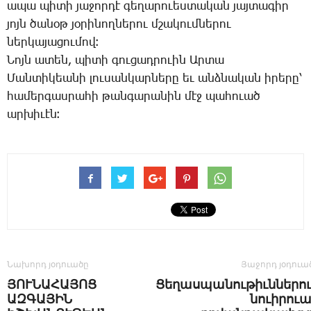
ա­պա պի­տի յա­ջոր­դէ գե­ղա­րո­ւես­տա­կան յայ­տա­գիր
յոյն ծա­նօթ յօ­րի­նող­նե­րու մշա­կում­նե­րու
ներ­կա­յա­ցու­մով։
­Նոյն ա­տեն, պի­տի գու­ցադ­րո­ւին Ար­տա
­Ման­տի­կեա­նի լու­սան­կար­նե­րը եւ անձ­նա­կան ի­րե­րը՝
հա­մեր­գաս­րա­հի թան­գա­րա­նին մէջ պա­հո­ւած
ար­խի­ւէն։
Նախորդ յօդուածը
Յաջորդ յօդուա
ՅՈՒՆԱՀԱՅՈՑ
Ցեղասպանութիւններո
ԱԶԳԱՅԻՆ
նուիրու