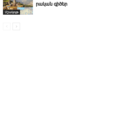
րա­կան գի­ծեր
Մշակոյթ