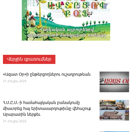
Վերջին գրառումներ
«Ազատ Օր»ի ընթերցողներու ուշադրութեան
31 Հուլիս 2026
Հ.Մ.Ը.Մ.-ի համահայկական բանակումը
միաւորեց հայ երիտասարդութիւնը վեհաշուք
Արարատին ներքեւ
31 Հուլիս 2026