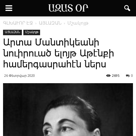
ԳԼԽԱՒՈՐ ԷՋ
ԱՅԼԱԶԱՆ
Մշակոյթ
ԱՅԼԱԶԱՆ
Մշակոյթ
Արտա Մանտիկեանի
նուիրուած ելոյթ Աթէնքի
համերգասրահէն ներս
26 Փետրվար 2020
2695
0