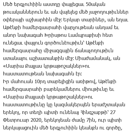
­Մեծ երգ­չու­հիին աստ­ղը փայ­լե­ցաւ 50ա­կան
թո­ւա­կան­նե­րուն եւ ան վա­յե­լեց մեծ յա­ջո­ղու­թիւն­ներ
օ­փե­րա­յի աշ­խար­հին մէջ։ Եր­կար տա­րի­ներ, ան ե­ղաւ
Ա­թէն­քի հա­մեր­գաս­րա­հի վար­չու­թեան ան­դամ եւ
ա­նոր նա­խա­գահ Խ­րիս­թոս ­Լամպ­րա­քի­սի հետ
ու­նե­ցաւ փայ­լուն գոր­ծու­նէու­թիւն՝ Ա­թէն­քի
հա­մեր­գաս­րա­հը մի­ջազ­գա­յին ճա­նա­չո­ղու­թիւն
ստա­նա­լու աշ­խա­տան­քին մէջ։ ­Միա­ժա­մա­նակ, ան
«­Մա­րիա ­Քալ­լաս կրթա­թո­շակ­ներ»ու
հաս­տա­տու­թեան նա­խա­գահն էր։
Իր մա­հո­ւան 10րդ ­տա­րե­լի­ցին ա­ռի­թով, Ա­թէն­քի
հա­մեր­գաս­րա­հի բա­րե­կամ­նե­րու միու­թիւ­նը եւ
«­Մա­րիա ­Քալ­լա­սի կրթա­թո­շակ­ներ»ու
հաս­տա­տու­թիւ­նը կը կազ­մա­կեր­պեն ե­րաժշ­տա­կան
ե­րե­կոյ, որ տե­ղի պի­տի ու­նե­նայ ­Հինգ­շաբ­թի՝ 27
­Փետ­րո­ւար 2020, ե­րե­կո­յեան ժա­մը 7ին, ուր պի­տի
ներ­կա­յա­ցո­ւին մեծ երգ­չու­հիին կեանքն ու գոր­ծը,