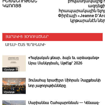
ԻՇԽԱՆՈՒԹԵԱՆ
բովանդակալից 
ԿԱՌՈՅՑ
ազդեցի
հրապարակային ելո
Փիրէայի «Jeanne D՚Ar
կրթարանէն նե
ՅԱՐԱԿԻՑ ՅՕԴՈՒԱԾՆԵՐ
ԱՒԵԼԻ ՇԱՏ ՀԵՂԻՆԱԿԻ
«­Հայկական քնար. ձայն եւ արձագանգ»
Արա Մանկոյեան, Ա­թէնք՝ 2026
Մշակոյթ
Յունահայ երա­ժիշտ Միհրան Չալըքեանի
նոր յաջողութիւնները
Մշակոյթ
­Մարիաննա Շահպարոնեան — Կեն­սագ­