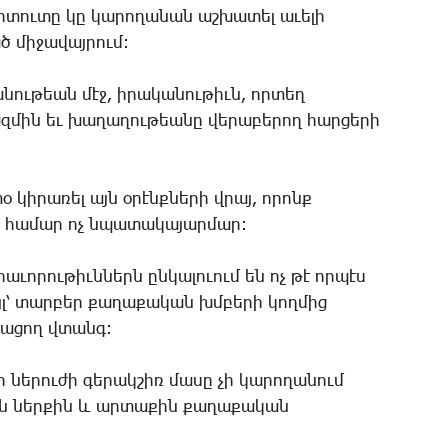
տու­տը կը կա­րո­ղա­նան աշ­խա­տել ա­ւե­լի
ծ մի­ջա­վայ­րում:
­նու­թեան մէջ, ի­րա­կա­նու­թիւն, որ­տեղ
զ­մին եւ խա­ղա­ղու­թեա­նը վե­րա­բե­րող հար­ցե­րի
օ կի­րա­ռել այն օ­րէնք­նե­րի վրայ, ո­րոնք
ի հա­մար ոչ նպա­տա­կա­յար­մար:
ա­ւո­րու­թիւն­ներն ըն­կա­լո­ւում են ոչ թէ որ­պէս
այլ՝ տար­բեր քա­ղա­քա­կան խմբե­րի կող­մից
­նա­ցող վտանգ:
 նե­րու­ժի գե­րակ­շիռ մա­սը չի կա­րո­ղա­նում
ն ներ­քին և­ ար­տա­քին քա­ղա­քա­կան