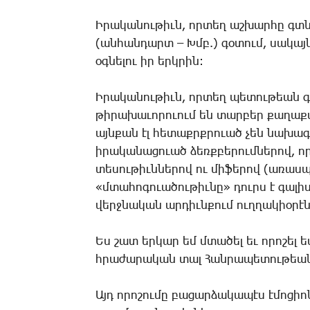
Ի­րա­կա­նու­թիւն, որ­տեղ աշ­խար­հը գտն
(ան­հան­դարտ – Խմբ.) գօ­տում, սա­կայն
օգ­նե­լու իր երկ­րին:
Ի­րա­կա­նու­թիւն, որ­տեղ պե­տու­թեան գ
թի­րա­խա­ւո­րո­ւում են տար­բեր քա­ղա­քա
այն­քան էլ հե­տաքրք­րո­ւած չեն նա­խա­
ի­րա­կա­նա­ցո­ւած ձեռք­բե­րում­նե­րով, 
տե­սու­թիւն­նե­րով ու մի­ֆե­րով (ա­ռաս­
«մտա­հո­գո­ւա­ծու­թիւ­նը» դուրս է գա­լի
վերջ­նա­կան ար­դիւն­քում ուղ­ղա­կիօ­րէ
Ես շատ եր­կար եմ մտա­ծել եւ ո­րո­շել ե
հրա­ժա­րա­կան տալ ­Հան­րա­պե­տու­թեա
Այդ ո­րո­շու­մը բա­ցար­ձա­կա­պէս է­մո­ցի