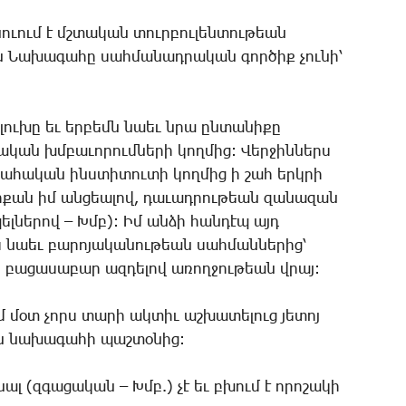
ո­ւում է մշտա­կան տուր­բու­լեն­տու­թեան
 ­Նա­խա­գա­հը սահ­մա­նադ­րա­կան գոր­ծիք չու­նի՝
լու­խը եւ եր­բեմն նաեւ նրա ըն­տա­նի­քը
­կան խմբա­ւո­րում­նե­րի կող­մից: ­Վեր­ջին­ներս
գա­հա­կան ինս­տի­տու­տի կող­մից ի շահ երկ­րի
որ­քան իմ ան­ցեա­լով, դա­ւադ­րու­թեան զա­նա­զան
պել­նե­րով – Խմբ): Իմ ան­ձի հան­դէպ այդ
ս նաեւ բա­րո­յա­կա­նու­թեան սահ­ման­նե­րից՝
ն բա­ցա­սա­բար ազ­դե­լով ա­ռող­ջու­թեան վրայ:
մ մօտ չորս տա­րի ակ­տիւ աշ­խա­տե­լուց յե­տոյ
ն նա­խա­գա­հի պաշ­տօ­նից:
ո­նալ (զգա­ցա­կան – Խմբ.) չէ եւ բխում է ո­րո­շա­կի