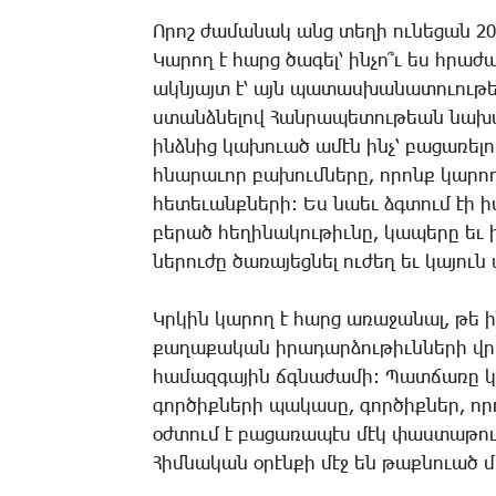
Ո­րոշ ժա­մա­նակ անց տե­ղի ու­նե­ցան 201
­Կա­րող է հարց ծա­գել՝ ին­չո՞ւ ես հրա­
ակն­յայտ է՝ այն պա­տաս­խա­նա­տո­ւու­թ
ստանձ­նե­լով ­Հան­րա­պե­տու­թեան նա­խ
ինձ­նից կա­խո­ւած ա­մէն ինչ՝ բա­ցա­ռե­
հնա­րա­ւոր բա­խում­նե­րը, ո­րոնք կա­րո
հե­տե­ւանք­նե­րի: Ես նաեւ ձգտում էի ի
բե­րած հե­ղի­նա­կու­թիւ­նը, կա­պե­րը ե
նե­րու­ժը ծա­ռա­յեց­նել ու­ժեղ եւ կա­յու
Կր­կին կա­րող է հարց ա­ռա­ջա­նալ, թե ին
քա­ղա­քա­կան ի­րա­դար­ձու­թիւն­նե­րի վր
հա­մազ­գա­յին ճգնա­ժա­մի: ­Պատ­ճա­ռը
գոր­ծիք­նե­րի պա­կա­սը, գոր­ծիք­ներ, ո
օժ­տում է բա­ցա­ռա­պէս մէկ փաս­տա­թուղ
­Հիմ­նա­կան օ­րէն­քի մէջ են թաք­նո­ւած 