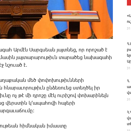
«
ո
31
Հ
ա­գահ Ար­մէն ­Սարգ­սեան յայտ­նեց, որ ո­րո­շած է
բ
ե
մա­սին յայ­տա­րա­րու­թիւն տա­րա­ծեց նա­խա­գա­հի
Ա
ջ նշո­ւած է.
31
­ղա­քա­կան մեծ փո­փո­խու­թիւն­նե­րի
Հ.
ա
ն հնա­րա­ւո­րու­թիւն ըն­ձե­ռո­ւեց ստեղ­ծել իր
վ
իւ­նը ոչ թէ մի դրո­շը մէկ ու­րի­շով փո­խա­րի­նելն
31
նց վերս­տին կ­՚ա­պա­հո­վի հա­յե­րի
ար­գա­ւա­ճու­մը:
Հ
վ
տ
յու­թեան հիմ­նա­կան ի­մաս­տը
31