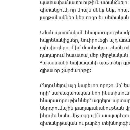
պա­տաս­խա­նա­տո­ւու­թիւն ստանձ­նե­լու 
գի­տակ­ցում, որ միայն մենք ենք, որ­պ
յաղ­թա­նակ­ներ կեր­տո­ղը եւ սե­փա­կան 
Ն­ման պատ­մա­կան հնա­րա­ւո­րու­թեամբ ո
հայ­րե­նա­կից­ներ, նո­ւի­րո­ւե­ցի այդ ա­
այն փու­լե­րում իմ մաս­նակ­ցու­թեան ակ­
դա­դա­րում հա­ւա­տալ մեր վերջ­նա­կան հ
­Հա­յաս­տա­նի նա­խա­գա­հի պաշ­տօ­նը զբա­
գլխա­ւոր շար­ժա­ռի­թը:
Ըն­դու­նե­լով այդ կա­րե­ւոր ո­րո­շու­մը՝ 
ո­րի՝ նա­խա­գա­հա­կան նոր ինս­տի­տու­տը
հնա­րա­ւո­րու­թիւն­ներ՝ ազ­դե­լու ար­տ
ներդ­րու­մա­յին քա­ղա­քա­կա­նու­թեան վր
ինչ­պէս նաեւ մի­ջազ­գա­յին աս­պա­րէ­զո
գի­տակր­թա­կան ու բարձր տեխ­նո­լո­գիա­