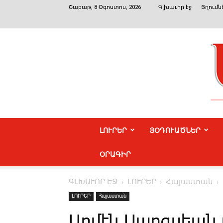
Շաբաթ, 8 Օգոստոս, 2026
Գլխաւոր էջ
Յղումն
ԼՈՒՐԵՐ
ՅՕԴՈՒԱԾՆԵՐ
ՕՐԱԳԻՐ
ԳԼԽԱՒՈՐ ԷՋ
ԼՈՒՐԵՐ
Հայաստան
ԼՈՒՐԵՐ
Հայաստան
Արմէն Սարգսեան