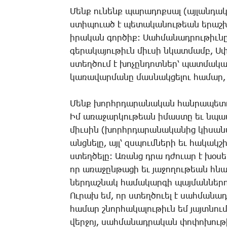
­Մենք ու­նենք պա­րա­դոք­սալ (այ­լան­դակ
ստի­պո­ւած է պե­տա­կա­նու­թեան ե­րաշ­խա­
ի­րա­կան գոր­ծիք: ­Սահ­մա­նադ­րու­թիւ­
գե­րա­կա­յու­թիւն միւ­սի նկատ­մամբ, Ս­
ստեղ­ծում է խո­չըն­դոտ­ներ՝ պատ­մա­կան
կա­ռա­վար­մա­նը մաս­նակ­ցե­լու հա­մար, 
­Մենք խորհր­դա­րա­նա­կան հան­րա­պե­տո
Իմ ա­ռա­ջար­կու­թեան ի­մաս­տը եւ նպա­տ
միւ­սին (խորհր­դա­րա­նա­կա­նից կի­սա­
անց­նե­լը, այլ՝ զսպում­նե­րի եւ հա­կակ
ստեղ­ծե­լը: Ա­ռանց դրա դժո­ւար է խօ­սել
որ ա­ռա­ջըն­թա­ցի եւ յա­ջո­ղու­թեան հնա
ներ­դաշ­նակ հա­մա­կար­գի պայ­ման­նե­ր
Ու­րախ եմ, որ ստեղ­ծո­ւել է սահ­մա­նադ­
հա­մար շնոր­հա­կա­լու­թիւն եմ յայտ­նում
վեր­ջոյ, սահ­մա­նադ­րա­կան փո­փո­խու­թիւ