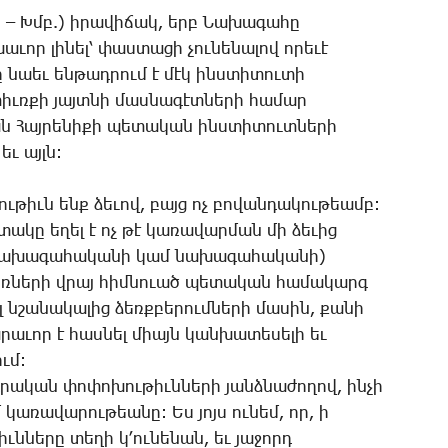
 – Խմբ.) ի­րա­վի­ճակ, երբ ­Նա­խա­գա­հը
ւոր լի­նել՝ փաս­տա­ցի չու­նե­նա­լով ո­րե­ւէ
նը նաեւ են­թադ­րում է մէկ ինս­տի­տու­տի
փիւռ­քի յայտ­նի մաս­նա­գէտ­նե­րի հա­մար
 ­Հայ­րե­նի­քի պե­տա­կան ինս­տի­տուտ­նե­րի
եւ այլն:
ւ­թիւն ենք ձե­ւով, բայց ոչ բո­վան­դա­կու­թեամբ:
ա­կը ե­ղել է ոչ թէ կա­ռա­վար­ման մի ձե­ւից
նա­խա­գա­հա­կա­նի կամ նա­խա­գա­հա­կա­նի)
­շիռ­նե­րի վրայ հիմ­նո­ւած պե­տա­կան հա­մա­կարգ
 նշա­նա­կա­լից ձեռք­բե­րում­նե­րի մա­սին, քա­նի
­րա­ւոր է հաս­նել միայն կան­խա­տե­սե­լի եւ
ում:
րա­կան փո­փո­խու­թիւն­նե­րի յանձ­նա­ժո­ղով, ին­չի
 կա­ռա­վա­րու­թեա­նը: Ես յոյս ու­նեմ, որ, ի
ն­նե­րը տե­ղի կ­՚ու­նե­նան, եւ յա­ջորդ