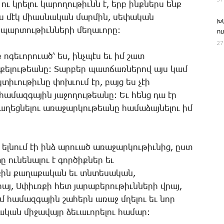
ու կրե­լու կա­րո­ղու­թիւնն է, երբ ինք­ներս ենք
էս մէկ միաս­նա­կան մար­մին, սե­փա­կան
Խ
պար­տու­թիւն­նե­րի մե­ղա­ւո­րը:
ո
27
­գե­ւո­րո­ւած՝ ես, ինչ­պէս եւ իմ շատ
ռա­քե­լու­թեա­նը: ­Տար­բեր պատ­ճառ­նե­րով այս կամ
տի­ւու­թիւ­նը փոխ­ւում էր, բայց ես չէի
ա­մազ­գա­յին յա­ջո­ղու­թեա­նը: Եւ հենց դա էր
ղեց­նե­լու ա­ռա­ջար­կու­թեա­նը հա­մա­ձայ­նե­լու իմ
ես ել­նում էի ինձ ա­րո­ւած ա­ռա­ջար­կու­թիւ­նից, ըստ
 ու­նե­նա­լու է գոր­ծիք­ներ եւ
ա­քին քա­ղա­քա­կան եւ տնտե­սա­կան,
այ, Ս­փիւռ­քի հետ յա­րա­բե­րու­թիւն­նե­րի վրայ,
ւմ հա­մազ­գա­յին շա­հերն ա­ռաջ մղե­լու եւ նոր
կան մի­ջա­վայր ձե­ւա­ւո­րե­լու հա­մար: