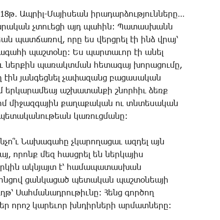
8թ. Ապ­րիլ-­Մա­յի­սեան ի­րա­դար­ձութ­յուն­նե­րը…
ժա­րա­կան չտո­ւե­ցի այդ պա­հին: ­Պա­տաս­խանն
եան պատ­ճա­ռով, ո­րը ես վերց­րել էի ինձ վրայ՝
ա­գա­հի պաշ­տօ­նը: Ես պար­տա­ւոր էի ա­նել
լու ներ­քին պա­ռակտ­ման հե­տա­գայ խո­րա­ցու­մը,
ղ էին յան­գեց­նել չա­փա­զանց բա­ցա­սա­կան
մ եր­կա­րա­մեայ աշ­խա­տան­քի շնոր­հիւ ձեռք
ւ իմ մի­ջազ­գա­յին քա­ղա­քա­կան ու տնտե­սա­կան
ն պե­տա­կա­նու­թեան կա­ռուց­մա­նը:
­չո՞ւ ­Նա­խա­գա­հը չկա­րո­ղա­ցաւ ազ­դել այն
այ, ո­րոնք մեզ հասց­րել են ներ­կա­յիս
 կրկին ակն­յայտ է՝ հա­մա­պա­տաս­խան
­րոն­ցով ցան­կա­ցած պե­տա­կան պաշ­տօ­նեա­յի
թ՝ ­Սահ­մա­նադ­րու­թիւ­նը: ­Հենց գոր­ծող
մեր ո­րոշ կա­րե­ւոր խնդիր­նե­րի ար­մատ­նե­րը: