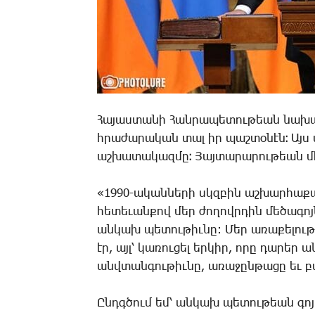
­Հա­յաս­տա­նի ­Հան­րա­պե­տու­թեան նա­խ
հրա­ժա­րա­կան տալ իր պաշ­տօ­նէն։ Այս 
աշ­խա­տա­կազ­մը։ ­Յայ­տա­րա­րու­թեան մէ
«1990-ա­կան­նե­րի սկզբին աշ­խար­հա­քա
հե­տե­ւան­քով մեր ժո­ղովր­դին մե­ծա­գոյ
ան­կախ պե­տու­թիւ­նը: ­Մեր ա­ռա­քե­լու­թ
էր, այլ՝ կա­ռու­ցել եր­կիր, ո­րը դա­րեր ա
անվ­տան­գու­թիւ­նը, ա­ռա­ջըն­թա­ցը եւ բ
Ընդգ­ծում եմ՝ ան­կախ պե­տու­թեան գո­