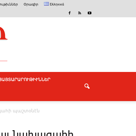
ւթիւններ
Օրագիր
Ελληνικά
ՅԱՅՏԱՐԱՐՈՒԹԻՒՆՆԵՐ
գահի պաշտօնէն
տալ նախագահի