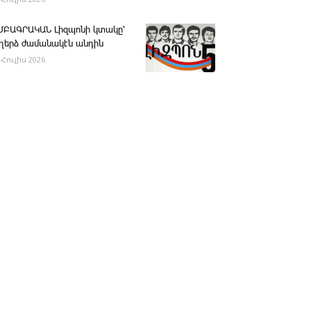
ՄԲԱԳՐԱԿԱՆ ­Լիզպոնի կտակը՝
ւղերձ ժամանակէն անդին
 Հուլիս 2026