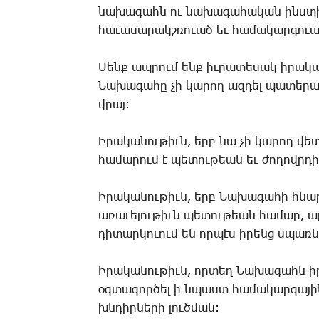
նա­խա­գահն ու նա­խա­գա­հա­կան ինս­տի­
հա­ւա­սա­րակշ­ռո­ւած եւ հա­մա­կար­գո­ւա
­Մենք ապ­րում ենք իւ­րա­տե­սակ ի­րա­կա
­Նա­խա­գա­հը չի կա­րող ազ­դել պա­տե­րա
վրայ:
Ի­րա­կա­նու­թիւն, երբ նա չի կա­րող վե­տ
հա­մա­րում է պե­տու­թեան եւ ժո­ղովր­դ
Ի­րա­կա­նու­թիւն, երբ ­Նա­խա­գա­հի հնա­ր
ա­ռա­ւե­լու­թիւն պե­տու­թեան հա­մար, 
դի­տար­կո­ւում են որ­պէս ի­րենց սպառ
Ի­րա­կա­նու­թիւն, որ­տեղ ­Նա­խա­գահն իր
օգ­տա­գոր­ծել ի նպաստ հա­մա­կար­գա­յի
խնդիր­նե­րի լուծ­ման: