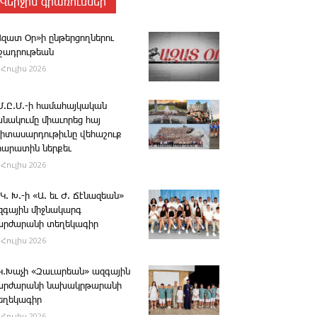
Վերջին գրառումներ
Ազատ Օր»ի ընթերցողներու
ւշադրութեան
 Հուլիս 2026
.Մ.Ը.Մ.-ի համահայկական
անակումը միաւորեց հայ
րիտասարդութիւնը վեհաշուք
րարատին ներքեւ
 Հուլիս 2026
 Կ. Խ.-ի «Ա. եւ Ժ. ­Ճէնազեան»
զգային միջնակարգ
արժարանի տեղեկագիր
 Հուլիս 2026
․Կ․Խաչի «Զաւարեան» ազգային
արժարանի նախակրթարանի
եղեկագիր
 Հուլիս 2026