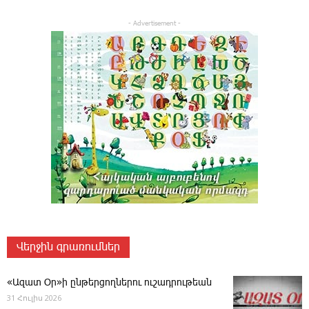
- Advertisement -
Վերջին գրառումներ
«Ազատ Օր»ի ընթերցողներու ուշադրութեան
31 Հուլիս 2026