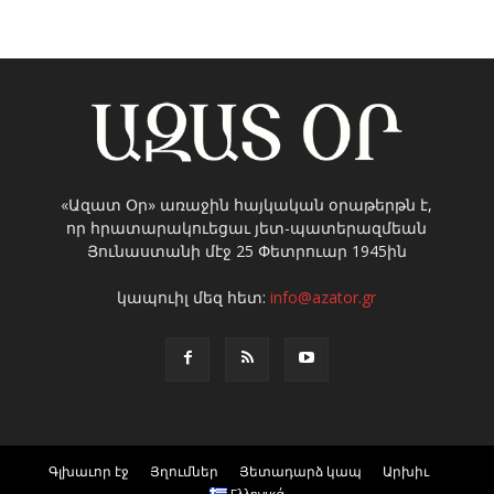
«Ազատ Օր» առաջին հայկական օրաթերթն է,
որ հրատարակուեցաւ յետ-պատերազմեան
Յունաստանի մէջ 25 Փետրուար 1945ին
կապուիլ մեզ հետ:
info@azator.gr
Գլխաւոր էջ
Յղումներ
Յետադարձ կապ
Արխիւ