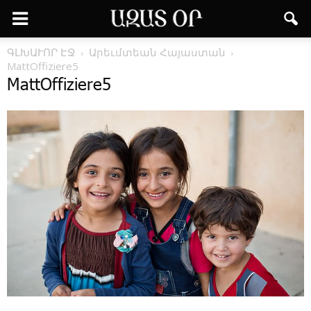
ԳԼԽԱՒՈՐ ԷՋ
Արեւմտեան Հայաստան
MattOffiziere5
MattOffiziere5