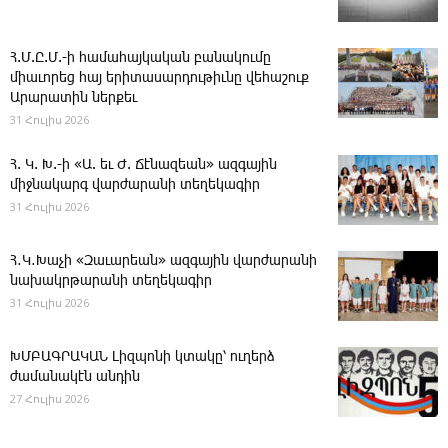
Հ.Մ.Ը.Մ.-ի համահայկական բանակումը
միաւորեց հայ երիտասարդութիւնը վեհաշուք
Արարատին ներքեւ
31 Հուլիս 2026
Հ. Կ. Խ.-ի «Ա. եւ Ժ. ­Ճէնազեան» ազգային
միջնակարգ վարժարանի տեղեկագիր
31 Հուլիս 2026
Հ․Կ․Խաչի «Զաւարեան» ազգային վարժարանի
նախակրթարանի տեղեկագիր
31 Հուլիս 2026
ԽՄԲԱԳՐԱԿԱՆ ­Լիզպոնի կտակը՝ ուղերձ
ժամանակէն անդին
27 Հուլիս 2026