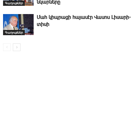
նկարները
Գաղութներ
­Մահ կիպ­րա­ցի հա­յա­սէր ­Վա­սոս ­Լի­սա­րի­
տի­սի
Գաղութներ