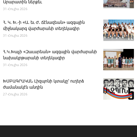
Արարատին ներքեւ
31 Հուլիս 2026
Հ. Կ. Խ.-ի «Ա. եւ Ժ. ­Ճէնազեան» ազգային
միջնակարգ վարժարանի տեղեկագիր
31 Հուլիս 2026
Հ․Կ․Խաչի «Զաւարեան» ազգային վարժարանի
նախակրթարանի տեղեկագիր
31 Հուլիս 2026
ԽՄԲԱԳՐԱԿԱՆ ­Լիզպոնի կտակը՝ ուղերձ
ժամանակէն անդին
27 Հուլիս 2026