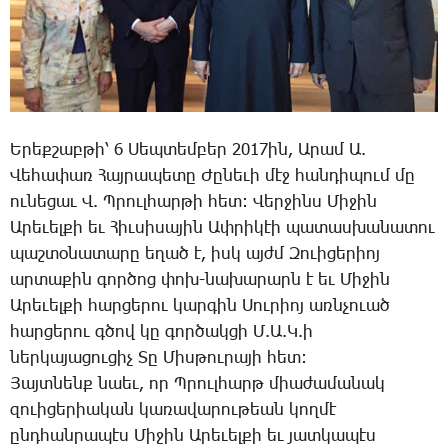
Ե­րեք­շաբ­թի՝ 6 ­Սեպ­տեմ­բեր 2017ին, Ա­րամ Ա.
­Վե­հա­փառ ­Հայ­րա­պե­տը ­Ժը­նե­ւի մէջ հան­դի­պում մը
ու­նե­ցաւ Վ. Պ­րուլ­հար­թի հետ: ­Վեր­ջինս ­Մի­ջին
Ա­րե­ւել­քի եւ ­Հիւ­սի­սա­յին Ափ­րի­կէի պա­տաս­խա­նա­տու
պաշ­տօ­նա­տա­րը ե­ղած է, իսկ այժմ ­Զո­ւի­ցե­րիոյ
ար­տա­քին գոր­ծոց փոխ-նա­խա­րարն է եւ ­Մի­ջին
Ա­րե­ւել­քի հար­ցե­րու կար­գին ­Սու­րիոյ առն­չո­ւած
հար­ցե­րու գծով կը գոր­ծակ­ցի Մ.Ա.Կ.ի
ներ­կա­յա­ցու­ցիչ ­Տը ­Միս­թու­րա­յի հետ:
­Յայտ­նենք նաեւ, որ Պ­րուլ­հարթ միա­ժա­մա­նակ
զո­ւի­ցե­րիա­կան կա­ռա­վա­րու­թեան կող­մէ
ընդ­հան­րա­պէս ­Մի­ջին Ա­րե­ւել­քի եւ յատ­կա­պէս