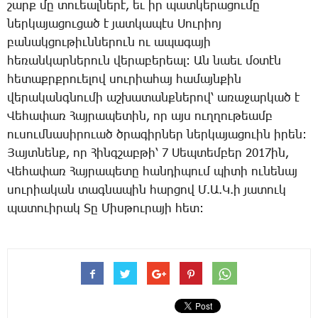
շարք մը տո­ւեալ­նե­րէ, եւ իր պատ­կե­րա­ցու­մը
ներ­կա­յա­ցու­ցած է յատ­կա­պէս ­Սու­րիոյ
բա­նակ­ցու­թիւն­նե­րուն ու ա­պա­գա­յի
հե­ռանկար­նե­րուն վե­րա­բե­րեալ: Ան նաեւ մօ­տէն
հե­տաքրք­րո­ւե­լով սու­րիա­հայ հա­մայն­քին
վե­րա­կանգ­նու­մի աշ­խա­տանք­նե­րով՝ ա­ռա­ջար­կած է
­Վե­հա­փառ ­Հայ­րա­պե­տին, որ այս ուղ­ղու­թեամբ
ու­սում­նա­սի­րո­ւած ծրա­գիր­ներ ներ­կա­յա­ցո­ւին ի­րեն:
­Յայտ­նենք, որ ­Հինգ­շաբ­թի՝ 7 ­Սեպ­տեմ­բեր 2017ին,
­Վե­հա­փառ ­Հայ­րա­պե­տը հան­դի­պում պի­տի ու­նե­նայ
սու­րիա­կան տագ­նա­պին հար­ցով Մ.Ա.Կ.ի յա­տուկ
պա­տո­ւի­րակ ­Տը ­Միս­թու­րա­յի հետ: