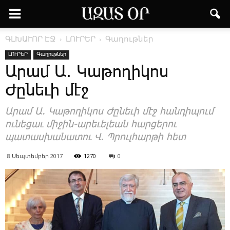
ԳԼԽԱՒՈՐ ԷՋ
ԼՈՒՐԵՐ
Գաղութներ
ԼՈՒՐԵՐ
Գաղութներ
Արամ Ա. Կաթողիկոս
Ժընեւի մէջ
Ա­րամ Ա. ­Կա­թո­ղի­կոս ­Ժը­նե­ւի մէջ հան­դի­պում
ու­նե­ցաւ մի­ջին-ա­րե­ւե­լեան հար­ցե­րու
պա­տաս­խա­նա­տու Վ. Պ­րուլ­հար­թի հետ
8 Սեպտեմբեր 2017
1270
0