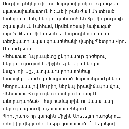
­Սու­րիոյ ըն­կե­րա­յին ու մար­դա­սի­րա­կան օգ­նու­թեան
պա­տաս­խա­նա­տուն է :Ա­ւե­լի քան ժամ մը տե­ւած
հան­դի­պու­մին, ներ­կայ գտնո­ւած են ­Տը ­Միս­թու­րա­յի
օգ­նա­կան Ա. ­Լահ­համ, Ար­մե­նո­ֆա­սի նա­խա­գահ
փրոֆ. ­Թե­նի ­Սի­մո­նեան եւ կա­թո­ղի­կո­սա­րա­նի
տե­ղե­կա­տո­ւա­կան գրա­սե­նեա­կի վա­րիչ ­Պետ­րոս Վրդ.
­Մա­նուէ­լեան:
­Վե­հա­փառ ­Հայ­րա­պե­տը ընդ­հա­նուր գի­ծե­րով
ներ­կա­յա­ցու­ցած է ­Մի­ջին Ա­րե­ւել­քի ներ­կայ
կա­ցու­թիւ­նը, յատ­կա­պէս քրիս­տո­նեայ
հա­մայնք­նե­րուն դի­մագ­րա­ւած մար­տահ­րա­ւէր­նե­րը:
­Կեդ­րո­նա­նա­լով ­Սու­րիոյ ներ­կայ ի­րա­վի­ճա­կին վրայ`
­Վե­հա­փառ ­Հայ­րա­պե­տը ման­րա­մաս­նօ­րէն
անդ­րա­դար­ձած է հայ հա­մայն­քին ու մա­նա­ւանդ
վե­րա­կանգ­նու­մի աշ­խա­տանք­նե­րուն:
Պ­րուլ­հարթ իր կար­գին ­Մի­ջին Ա­րե­ւել­քի հար­ցե­րուն
գծով իր վեր­լու­ծում­նե­րը կա­տա­րած է` մեկ­նե­լով