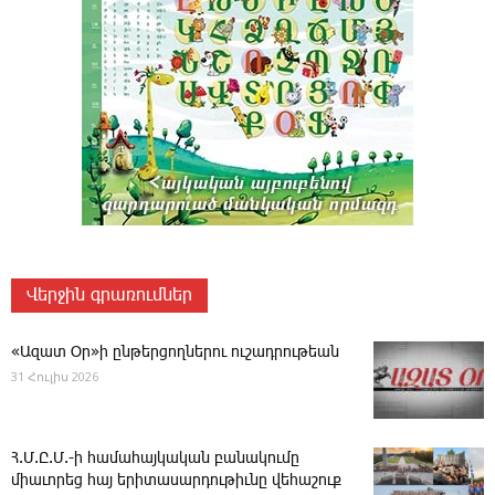
Վերջին գրառումներ
«Ազատ Օր»ի ընթերցողներու ուշադրութեան
31 Հուլիս 2026
Հ.Մ.Ը.Մ.-ի համահայկական բանակումը
միաւորեց հայ երիտասարդութիւնը վեհաշուք