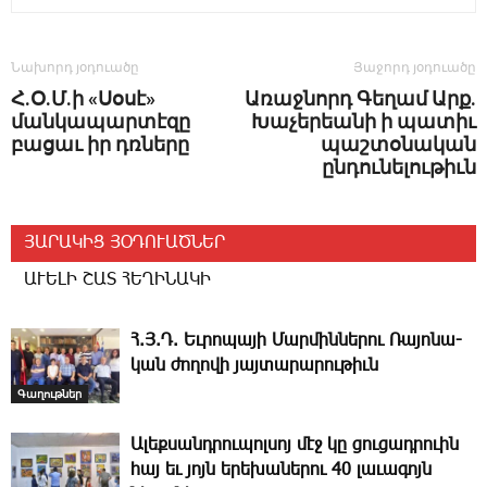
Նախորդ յօդուածը
Յաջորդ յօդուածը
Հ.Օ.Մ.ի «Սօսէ»
Առաջնորդ Գեղամ Արք.
մանկապարտէզը
Խաչերեանի ի պատիւ
բացաւ իր դռները
պաշտօնական
ընդունելութիւն
ՅԱՐԱԿԻՑ ՅՕԴՈՒԱԾՆԵՐ
ԱՒԵԼԻ ՇԱՏ ՀԵՂԻՆԱԿԻ
Հ.Յ.Դ. Եւ­րո­պա­յի ­Մար­մին­նե­րու ­Ռա­յո­նա­
կան ժո­ղո­վի յայ­տա­րա­րու­թիւն
Գաղութներ
Ալեքսանդրուպոլսոյ մէջ կը ցուցադրուին
հայ եւ յոյն երեխաներու 40 լաւագոյն