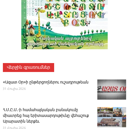
Վերջին գրառումներ
«Ազատ Օր»ի ընթերցողներու ուշադրութեան
31 Հուլիս 2026
Հ.Մ.Ը.Մ.-ի համահայկական բանակումը
միաւորեց հայ երիտասարդութիւնը վեհաշուք
Արարատին ներքեւ
31 Հուլիս 2026