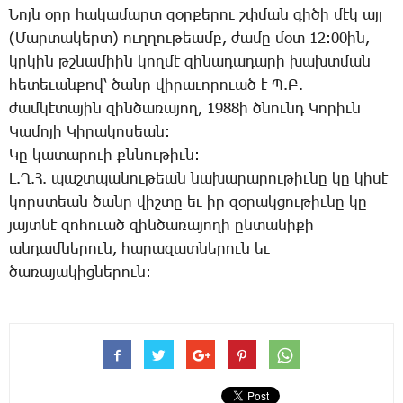
­Նոյն օ­րը հա­կա­մարտ զօր­քե­րու շփման գի­ծի մէկ այլ
(­Մար­տա­կերտ) ուղ­ղու­թեամբ, ժա­մը մօտ 12:00ին,
կրկին թշնա­միին կող­մէ զի­նա­դա­դա­րի խախտ­ման
հե­տե­ւան­քով՝ ծանր վի­րա­ւո­րո­ւած է Պ.Բ.
ժամ­կէ­տա­յին զին­ծա­ռա­յող, 1988ի ծնունդ ­Կո­րիւն
­Կա­մո­յի ­Կի­րա­կո­սեան:
­Կը կա­տա­րո­ւի քննու­թիւն:
Լ.Ղ.Հ. պաշտ­պա­նու­թեան նա­խա­րա­րու­թիւ­նը կը կի­սէ
կորս­տեան ծանր վիշ­տը եւ իր զօ­րակ­ցու­թիւ­նը կը
յայտ­նէ զո­հո­ւած զին­ծա­ռա­յո­ղի ըն­տա­նի­քի
ան­դամ­նե­րուն, հա­րա­զատ­նե­րուն եւ
ծա­ռա­յա­կից­նե­րուն: