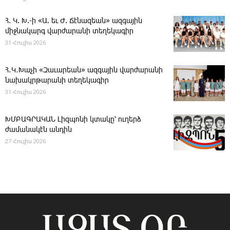
Հ. Կ. Խ.-ի «Ա. եւ Ժ. ­Ճէնազեան» ազգային
միջնակարգ վարժարանի տեղեկագիր
31 Հուլիս 2026
Հ․Կ․Խաչի «Զաւարեան» ազգային վարժարանի
նախակրթարանի տեղեկագիր
31 Հուլիս 2026
ԽՄԲԱԳՐԱԿԱՆ ­Լիզպոնի կտակը՝ ուղերձ
ժամանակէն անդին
27 Հուլիս 2026