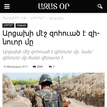
ԳԼԽԱՒՈՐ ԷՋ
ԼՈՒՐԵՐ
Արցախ
ԼՈՒՐԵՐ
Արցախ
Ար­ցա­խի մէջ զո­հո­ւած է զի­
նո­ւոր մը
Ար­ցա­խի մէջ զո­հո­ւած է զի­նո­ւոր մը. նաեւ՝
զի­նո­ւոր մը ծանր վի­րա­ւոր է
10 Փետրվար 2017
2041
0