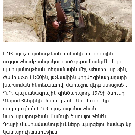
Լ.ՂՀ. պաշտ­պա­նու­թեան բա­նա­կի հիւ­սի­սա­յին
ուղ­ղու­թեամբ տե­ղա­կա­յո­ւած զօ­րա­մա­սե­րէն մէ­կու
պահ­պա­նու­թեան տե­ղա­մա­սին մէջ, ­Փետ­րո­ւար 8ին,
ժա­մը մօտ 11:00ին, թշնա­միին կող­մէ զի­նա­դա­դա­րի
խախտ­ման հե­տե­ւան­քով՝ մա­հա­ցու վէրք ստա­ցած է
Պ.Բ. պայ­մա­նագ­րա­յին զին­ծա­ռա­յող, 1979ի ծնունդ
­Գե­ղամ ­Հեն­րի­կի ­Մա­նու­կեան: Այս մա­սին կը
տե­ղե­կաց­նեն Լ.Ղ.Հ. պաշտ­պա­նու­թեան
նա­խա­րա­րու­թեան մա­մու­լի ծա­ռա­յու­թե­նէն:
­Դէպ­քի ման­րա­մաս­նու­թիւն­նե­րը պար­զե­լու հա­մար կը
կա­տա­րո­ւի քննու­թիւն: