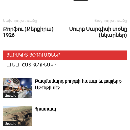
Նախորդ յօդուածը
Յաջորդ յօդուածը
Քորֆու (Քերքիրա)
Սուրբ Սարգիսի տօնը
1926
(նկարներ)
ՅԱՐԱԿԻՑ ՅՕԴՈՒԱԾՆԵՐ
ԱՒԵԼԻ ՇԱՏ ՀԵՂԻՆԱԿԻ
Բազմամարդ բողոքի հաւաք եւ քայլերթ
Աթէնքի մէջ
Արցախ
Հրատապ
Արցախ