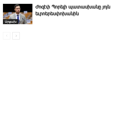
Ժոզէփ Պորելի պատասխանը յոյն
եւրոերեսփոխանին
Արցախ