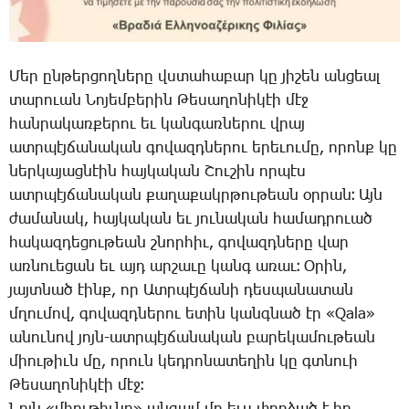
­Մեր ըն­թեր­ցող­նե­րը վստա­հա­բար կը յի­շեն ան­ցեալ
տա­րո­ւան ­Նո­յեմ­բե­րին ­Թե­սա­ղո­նի­կէի մէջ
հան­րա­կառ­քե­րու եւ կան­գառ­նե­րու վրայ
ատր­պէյ­ճա­նա­կան գո­վազդ­նե­րու ե­րե­ւու­մը, ո­րոնք կը
ներ­կա­յաց­նէին հայ­կա­կան ­Շու­շին որ­պէս
ատր­պէյ­ճա­նա­կան քա­ղա­քակր­թու­թեան օր­րան։ Այն
ժա­մա­նակ, հայ­կա­կան եւ յու­նա­կան հա­մադ­րո­ւած
հա­կազ­դե­ցու­թեան շնոր­հիւ, գո­վազդ­նե­րը վար
առ­նո­ւե­ցան եւ այդ ար­շա­ւը կանգ ա­ռաւ։ Օ­րին,
յայտ­նած էինք, որ Ատր­պէյ­ճա­նի դես­պա­նա­տան
մղու­մով, գո­վազդ­նե­րու ե­տին կանգ­նած էր «Qala»
ա­նու­նով յոյն-ատրպէյ­ճա­նա­կան բա­րե­կա­մու­թեան
միու­թիւն մը, ո­րուն կեդ­րո­նա­տե­ղին կը գտնո­ւի
­Թե­սա­ղո­նի­կէի մէջ։