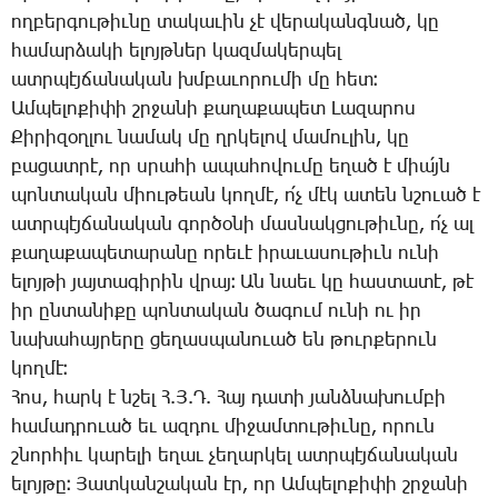
ող­բեր­գու­թիւ­նը տա­կա­ւին չէ վե­րա­կանգ­նած, կը
հա­մար­ձա­կի ե­լոյթ­ներ կազ­մա­կեր­պել
ատր­պէյ­ճա­նա­կան խմբա­ւո­րու­մի մը հետ։
Ամ­պե­լո­քի­փի շրջա­նի քա­ղա­քա­պետ ­Լա­զա­րոս
­Քի­րի­զօղ­լու նա­մակ մը ղրկե­լով մա­մու­լին, կը
բա­ցատ­րէ, որ սրա­հի ա­պա­հո­վու­մը ե­ղած է միա՛յն
պոն­տա­կան միու­թեան կող­մէ, ո՛չ մէկ ա­տեն նշո­ւած է
ատր­պէյ­ճա­նա­կան գոր­ծօ­նի մաս­նակ­ցու­թիւ­նը, ո՛չ ալ
քա­ղա­քա­պե­տա­րա­նը ո­րե­ւէ ի­րա­ւա­սու­թիւն ու­նի
ե­լոյ­թի յայ­տա­գի­րին վրայ։ Ան նաեւ կը հաս­տա­տէ, թէ
իր ըն­տա­նի­քը պոն­տա­կան ծա­գում ու­նի ու իր
նա­խա­հայ­րե­րը ցե­ղաս­պա­նո­ւած են թուր­քե­րուն
կող­մէ։
­Հոս, հարկ է նշել Հ.Յ.Դ. ­Հայ դա­տի յանձ­նա­խում­բի
հա­մադ­րո­ւած եւ ազ­դու մի­ջամ­տու­թիւ­նը, ո­րուն
շնոր­հիւ կա­րե­լի ե­ղաւ չե­ղար­կել ատր­պէյ­ճա­նա­կան
ե­լոյ­թը։ ­Յատ­կանշա­կան էր, որ Ամ­պե­լո­քի­փի շրջա­նի