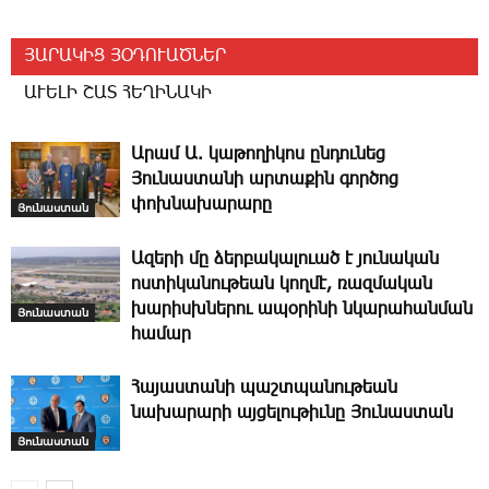
ՅԱՐԱԿԻՑ ՅՕԴՈՒԱԾՆԵՐ
ԱՒԵԼԻ ՇԱՏ ՀԵՂԻՆԱԿԻ
Արամ Ա. կաթողիկոս ընդունեց
Յունաստանի արտաքին գործոց
փոխնախարարը
Յունաստան
Ազերի մը ձերբակալուած է յունական
ոստիկանութեան կողմէ, ռազմական
խարիսխներու ապօրինի նկարահանման
Յունաստան
համար
Հայաստանի պաշտպանութեան
նախարարի այցելութիւնը Յունաստան
Յունաստան