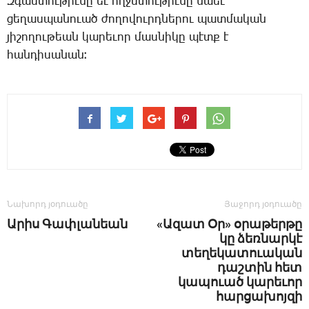
Զ­գաս­տու­թիւ­նը եւ ողջմ­տու­թիւ­նը նաեւ
ցե­ղաս­պա­նո­ւած ժո­ղո­վուրդ­նե­րու պատ­մա­կան
յի­շո­ղու­թեան կա­րե­ւոր մաս­նի­կը պէտք է
հան­դի­սա­նան։
Նախորդ յօդուածը
Յաջորդ յօդուածը
Ա­րիս ­Գափ­լա­նեան
«Ազատ Օր» օրաթերթը
կը ձեռնարկէ
տեղեկատուական
դաշտին հետ
կապուած կարեւոր
հարցախոյզի