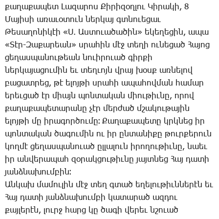
քա­ղա­քա­պետ ­Լա­զա­րոս ­Քի­րի­զօղ­լու ­Կի­րա­կի, 8
­Մա­յի­սի ա­ռա­ւօ­տուն ներ­կայ գտնո­ւե­ցաւ
­Թե­սա­ղո­նի­կէի «Ս. Աս­տո­ւա­ծա­ծին» ե­կե­ղե­ցին, ա­պա
«­Տէր­-Զա­քա­րեան» սրա­հին մէջ տե­ղի ու­նե­ցած ­Հա­յոց
ցե­ղաս­պա­նու­թեան նո­ւի­րուած գիր­քի
ներ­կա­յա­ցու­մին եւ տեղ­ւոյն վրայ խօսք առ­նե­լով
բա­ցատ­րեց, թէ ե­լոյ­թի սրա­հի ա­պա­հով­ման հա­մար
ե­րեւ­ցած էր միայն պոն­տա­կան միու­թիւ­նը, ո­րով
քա­ղա­քա­պե­տա­րա­նը չէր մեր­ժած մշա­կու­թա­յին
ե­լոյ­թի մը ի­րա­գոր­ծու­մը։ ­Քա­ղա­քա­պե­տը կրկնեց իր
պոն­տա­կան ծա­գու­մին ու իր ըն­տա­նի­քը թուր­քե­րուն
կող­մէ ցե­ղաս­պա­նո­ւած ըլ­լա­լուն ի­րո­ղու­թիւ­նը, նաեւ
իր ան­վե­րա­պահ զօ­րակ­ցու­թիւ­նը յայտ­նեց ­Հայ դա­տի
յանձ­նա­խում­բին։
Ան­կախ մա­մու­լին մէջ տեղ գտած ե­ղե­լու­թիւն­նե­րէն եւ
­Հայ դա­տի յանձ­նա­խում­բի կա­տա­րած ազ­դու
քայ­լե­րէն, լուրջ հարց կը ծա­գի վե­րեւ նշո­ւած