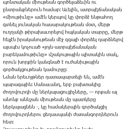
պոն­տա­կան միու­թեան գոր­ծե­լա­ձե­ւին ու
ընտ­րանք­նե­րուն հա­մար։ Ա­ւե­լին, ատր­պէյ­ճա­նա­կան
«միու­թիւ­նը» ա­մէն կեր­պով կը փոր­ձէ են­թա­հող
գտնել յու­նա­կան հա­սա­րա­կու­թեան մօտ, մերթ
ուղ­ղա­կի թի­րա­խա­ւո­րե­լով հայ­կա­կան տար­րը, մերթ
հել­լէն ի­րա­կա­նու­թեան մէջ զգա­լի փոր­ձել դարձ­նե­լով
այս­պէս կո­չո­ւած «յոյն-ատր­պէյ­ճա­նա­կան
բա­րե­կա­մու­թիւ­նը» մշա­կու­թա­յին պի­տա­կին տակ,
ո­րուն խոր­քին կանգ­նած է ու­ժա­նիւ­թա­յին
գոր­ծակ­ցու­թեան կա­մուր­ջը։
Ն­ման ե­րե­ւոյթ­ներ դա­տա­պար­տե­լի են, ա­մէն
պա­րա­գա­յին։ ­Մա­նա­ւանդ, երբ բախ­տա­կից
ժո­ղո­վուր­դի մը ներ­կա­յա­ցու­ցիչ­նե­րը, — որ­քան ալ
ա­նոնք անն­շան միու­թեան մը պատ­կե­րը
ներ­կա­յաց­նեն -, կը հա­մա­կեր­պին գոր­ծակ­ցիլ
ժո­ղո­վուրդ­նե­րու ցե­ղաս­պա­նի ժա­ռան­գորդ­նե­րուն
հետ։