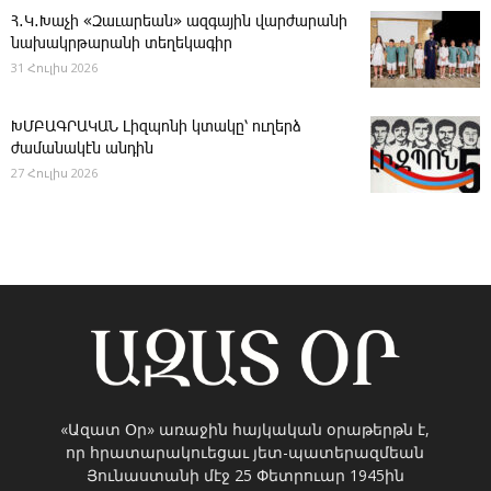
Հ․Կ․Խաչի «Զաւարեան» ազգային վարժարանի
նախակրթարանի տեղեկագիր
31 Հուլիս 2026
ԽՄԲԱԳՐԱԿԱՆ ­Լիզպոնի կտակը՝ ուղերձ
ժամանակէն անդին
27 Հուլիս 2026
«Ազատ Օր» առաջին հայկական օրաթերթն է,
որ հրատարակուեցաւ յետ-պատերազմեան
Յունաստանի մէջ 25 Փետրուար 1945ին