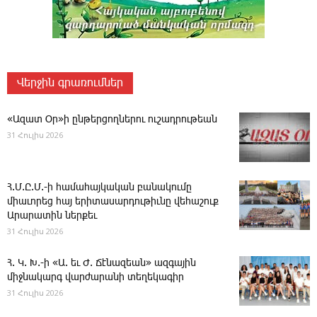
Վերջին գրառումներ
«Ազատ Օր»ի ընթերցողներու ուշադրութեան
31 Հուլիս 2026
Հ.Մ.Ը.Մ.-ի համահայկական բանակումը
միաւորեց հայ երիտասարդութիւնը վեհաշուք
Արարատին ներքեւ
31 Հուլիս 2026
Հ. Կ. Խ.-ի «Ա. եւ Ժ. ­Ճէնազեան» ազգային
միջնակարգ վարժարանի տեղեկագիր
31 Հուլիս 2026