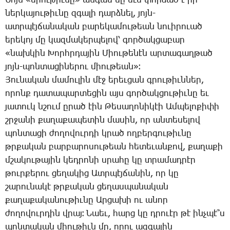
­Նոյն «միու­թիւ­նը» ան­գամ մը եւս փոր­ձած է իր
ներ­կա­յու­թիւ­նը զգա­լի դարձ­նել, յոյն-
ատր­պէյ­ճա­նա­կան բա­րե­կա­մու­թեան նո­ւի­րո­ւած
ե­րե­կոյ մը կազ­մա­կեր­պե­լով՝ գոր­ծակ­ցա­բար
«նախ­կին ­Խորհր­դա­յին ­Միու­թե­նէն ար­տա­գաղ­թած
յոյն-պոն­տա­ցի­նե­րու միու­թեան»։
­Յու­նա­կան մա­մու­լին մէջ ե­րեւ­ցան գրու­թիւն­ներ,
ո­րոնք դա­տա­պար­տե­ցին այս գոր­ծակ­ցու­թիւ­նը եւ
յա­տուկ նշում ը­րած էին ­Թե­սա­ղո­նի­կէի Ամ­պե­լո­քի­փի
շրջա­նի քա­ղա­քա­պե­տին մա­սին, որ ան­տե­սե­լով
պոն­տա­ցի ժո­ղո­վուր­դի կրած ող­բեր­գու­թիւ­նը
թրքա­կան բար­բա­րո­սու­թեան հե­տե­ւան­քով, քա­ղա­քի
մշա­կու­թա­յին կեդ­րո­նի սրա­հը կը տրա­մադ­րէր
թուր­քե­րու ցե­ղա­կից Ատր­պէյ­ճա­նին, որ կը
շա­րու­նա­կէ թրքա­կան ցե­ղաս­պա­նա­կան
քա­ղա­քա­կա­նու­թիւ­նը Ար­ցա­խի ու ա­նոր
ժո­ղո­վուր­դին վրայ։ ­Նաեւ, հարց կը դրո­ւէր թէ ինչ­պէ՞ս
պոն­տա­կան միու­թիւն մը, ո­րու ազ­գա­յին