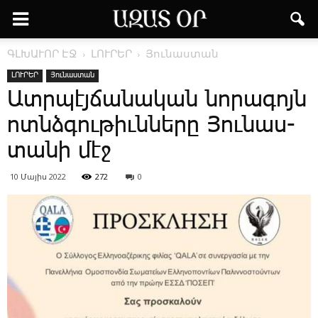
ԳԼԽԱՒՈՐ ԷՋ
ԼՈՒՐԵՐ
Յունաստան
ԼՈՒՐԵՐ
Յունաստան
Ատր­պէյ­ճա­նա­կան նո­րա­գոյն
ոտնձ­գու­թիւն­նե­րը ­Յու­նաս­
տա­նի մէջ
10 Մայիս 2022
272
0