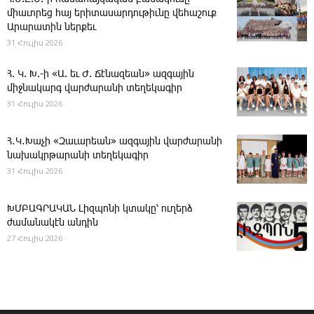
միաւորեց հայ երիտասարդութիւնը վեհաշուք
Արարատին ներքեւ
31 Հուլիս 2026
Հ. Կ. Խ.-ի «Ա. եւ Ժ. ­Ճէնազեան» ազգային
միջնակարգ վարժարանի տեղեկագիր
31 Հուլիս 2026
Հ․Կ․Խաչի «Զաւարեան» ազգային վարժարանի
նախակրթարանի տեղեկագիր
31 Հուլիս 2026
ԽՄԲԱԳՐԱԿԱՆ ­Լիզպոնի կտակը՝ ուղերձ
ժամանակէն անդին
27 Հուլիս 2026