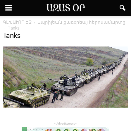
ԳԼԽԱՒՈՐ ԷՋ
Ապ­րի­լեան քա­ռօ­րեայ հե­րո­սա­մար­տը
Tanks
Tanks
- Advertisement -