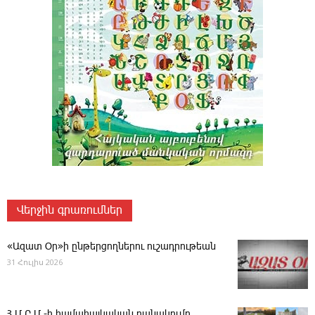
Վերջին գրառումներ
«Ազատ Օր»ի ընթերցողներու ուշադրութեան
31 Հուլիս 2026
Հ.Մ.Ը.Մ.-ի համահայկական բանակումը