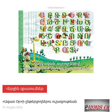
- Advertisement -
Վերջին գրառումներ
«Ազատ Օր»ի ընթերցողներու ուշադրութեան
31 Հուլիս 2026