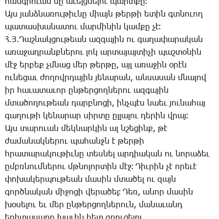
հանգ­րուան մը ա­ւելց­նե­լու պարտ­քը։
Այս յանձ­նա­ռու­թիւ­նը միայն թեր­թի ե­տին գտնո­ւող
պա­տաս­խա­նա­տու մար­մի­նին կամ­քը չէ։
Հ.Յ.­Դաշ­նակ­ցու­թեան ազ­գա­յին ու գա­ղա­փա­րա­կան
ա­ռա­ջադ­րանք­նե­րու լոկ ար­տա­յայ­տի­չի պաշ­տօ­նին
մէջ եր­բեք չմնաց մեր թեր­թը, այլ ա­ռա­ջին օ­րէն
ու­նե­ցաւ ժո­ղովր­դա­յին յե­նա­րան, ան­սա­սան մնա­լով
իր հա­ւա­տա­ւոր ըն­թեր­ցող­նե­րու ազ­գա­յին
մտա­ծո­ղու­թեան դարբ­նո­ցի, ինչ­պէս նաեւ յու­նա­հայ
գա­ղու­թի կե­նա­րար սիր­տը ըլ­լա­լու դե­րին վրայ։
Այս տա­րո­ւան մեկ­նար­կին ալ նշե­ցինք, թէ
ժա­մա­նակ­նե­րու պա­հանջն է թեր­թի
հրա­տա­րա­կու­թիւ­նը տես­նել ար­դիա­կան ու նո­րա­ձեւ
ըմբռնում­նե­րու մթնո­լոր­տին մէջ։ ­Դիւ­րին չէ ո­րե­ւէ
փո­խա­կեր­պու­թեան մա­սին մտա­ծել ու զայն
գործ­նա­կան մի­ջո­ցի վե­րա­ծել։ ­Դեռ, ա­նոր մա­սին
խօ­սե­լու եւ մեր ըն­թեր­ցող­նե­րուն, մա­նա­ւանդ
ե­րի­տա­սարդ խա­ւին հետ զրու­ցե­լու