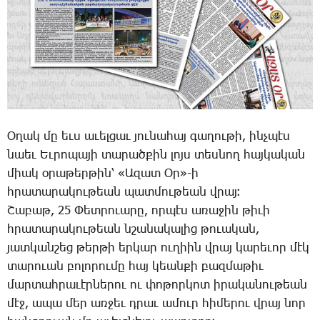
Օ­ղակ մը եւս ա­ւել­ցաւ յու­նա­հայ գա­ղու­թի, ինչ­պէս
նաեւ Եւ­րո­պա­յի տա­րած­քին լոյս տես­նող հայ­կա­կան
միակ օ­րա­թեր­թին՝ «Ա­զատ Օր»-ի
հրա­տա­րա­կու­թեան պատ­մու­թեան վրայ։
­Շա­բաթ, 25 ­Փետ­րո­ւա­րը, որ­պէս ա­ռա­ջին թի­ւի
հրա­տա­րա­կու­թեան նշա­նա­կա­լից թո­ւա­կան,
յատ­կանշեց թեր­թի եր­կար ու­ղիին վրայ կա­րե­ւոր մէկ
տա­րո­ւան բո­լո­րու­մը հայ կեան­քի բազ­մա­թիւ
մար­տահ­րա­ւէր­նե­րու ու փո­թոր­կոտ ի­րա­կա­նու­թեան
մէջ, ա­պա մեր առ­ջեւ դրաւ ա­մուր հի­մե­րու վրայ նոր