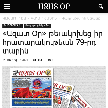
ԳԼԽԱՒՈՐ ԷՋ
ԳԱՂՈՒԹԱՅԻՆ
Գաղութային կեանք
ԳԱՂՈՒԹԱՅԻՆ
Գաղութային կեանք
«Ազատ Օր» թեւակոխեց իր
հրատարակութեան 79-րդ
տարին
28 Փետրվար 2023
104
0