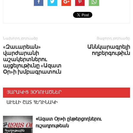
Նախորդ յօդուածը
Յաջորդ յօդուածը
«Զաւարեան»
Աննկարագրելի
վարժարանի
ողբերգութիւն
աշակերտներու
այցելութիւնը «Ազատ
Օր»ի խմբագրատուն
ՅԱՐԱԿԻՑ ՅՕԴՈՒԱԾՆԵՐ
ԱՒԵԼԻ ՇԱՏ ՀԵՂԻՆԱԿԻ
«Ազատ Օր»ի ընթերցողներու
ուշադրութեան
Գաղութային