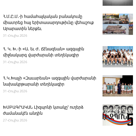
Հ.Մ.Ը.Մ.-ի համահայկական բանակումը
միաւորեց հայ երիտասարդութիւնը վեհաշուք
Արարատին ներքեւ
31 Հուլիս 2026
Հ. Կ. Խ.-ի «Ա. եւ Ժ. ­Ճէնազեան» ազգային
միջնակարգ վարժարանի տեղեկագիր
31 Հուլիս 2026
Հ․Կ․Խաչի «Զաւարեան» ազգային վարժարանի
նախակրթարանի տեղեկագիր
31 Հուլիս 2026
ԽՄԲԱԳՐԱԿԱՆ ­Լիզպոնի կտակը՝ ուղերձ
ժամանակէն անդին
27 Հուլիս 2026