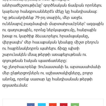
անհ­րա­ժեշ­տու­թիւ­նը՝ գործ­նա­կան ճամ­բան ո­րո­նե­լու
կա­րե­ւոր հանգ­րո­ւան­նե­րէն մէ­կը կը հան­դի­սա­նայ։
­Կը թե­ւա­կո­խենք 79-րդ ­տա­րին, մեր առ­ջեւ
ու­նե­նա­լով բազ­մա­պի­սի մար­տահ­րա­ւէր­ներ՝ ազ­գա­յին
ու գա­ղու­թա­յին, ո­րոնց ներ­կա­յա­ցու­մը, հան­րա­յին
խօսք ու կար­ծիք ձե­ւա­ւո­րե­լու հրա­մա­յա­կա­նը,
վեր­ջա­պէս՝ մեր հա­ւա­քա­կան կեան­քը միշտ բե­ղուն
ու հայ­րե­նա­կեդ­րոն պա­հե­լու ճի­գը պի­տի
շա­րու­նա­կեն մնալ թեր­թի ա­ռա­քե­լու­թեան ու
գո­յու­թեան էա­կան պատ­ճառ­նե­րը։
­Կը շնոր­հա­ւո­րենք ­Յու­նաս­տա­նի եւ ար­տա­սահ­մա­նի
մեր ըն­թեր­ցող­ներն ու աշ­խա­տա­կից­նե­րը, բո­լոր
ա­նոնց, ո­րոնք սա­տար կը հան­դի­սա­նան թեր­թի
գո­յա­տեւ­ման։