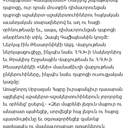
«­Մա­լա­քեան-­Գաս­պա­րեան» ­Ծաղ­կոց շա­բա­թօ­րեայ
դպրո­ցը, ուր դրան մուտ­քին դի­մա­ւո­րո­ւե­ցան
դպրո­ցի ա­շա­կերտ-ա­շա­կեր­տու­հի­նե­րու հայ­կա­կան
ա­ւան­դա­կան տա­րազ­նե­րով եւ աղ ու հա­ցի
օրհ­նու­թեամբ եւ, ա­պա, դի­մա­ւո­րո­ւե­ցան դպրո­ցի
տնօ­րէ­նու­հի տիկ. ­Զա­պէլ ­Գալ­ֆա­յեա­նին կող­մէ։
­Ներ­կայ էին ­Թե­սա­ղո­նի­կէի Ազգ. ­Վար­չու­թեան
ներ­կա­յա­ցու­ցի­չը, ինչ­պէս նաեւ Հ.Գ.Խ.ի ­Մա­կե­դո­նիոյ
եւ Թ­րա­կիոյ Շր­ջա­նա­յին ­Վար­չու­թեան եւ Հ.Գ.Խ.ի
­Թե­սա­ղո­նի­կէի «Ա­նի» մաս­նա­ճիւ­ղի վար­չու­թեան
ըն­կե­րու­հի­նե­րը, ինչ­պէս նաեւ դպրո­ցի ու­սուց­չա­կան
կազ­մը։
Ա­ռաջ­նորդ Սր­բա­զան ­Հայ­րը իւ­րա­քան­չիւր դա­սա­րան
այ­ցե­լե­լով ա­շա­կերտ-ա­շա­կեր­տու­հի­նե­րուն յոր­դո­րեց
եւ օրհ­նեց՝ ը­սե­լով.- «­Ձեր մայ­րե­նի լե­զուն մա­քուր ու
ա­նա­րատ պա­հե­ցէք, սոր­վե­ցէք հայ լե­զուն ու հա­յոց
պատ­մու­թիւ­նը եւ օգ­տա­գոր­ծե­ցէք զա­նոնք
յատ­կա­պէս ու մաս­նա­ւո­րա­բար օ­տար­նե­րուն