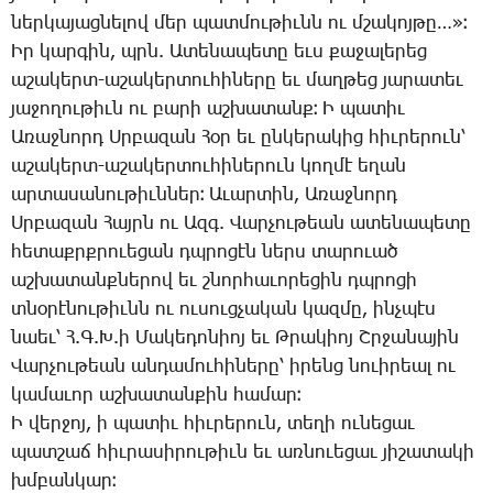
ներ­կա­յաց­նե­լով մեր պատ­մու­թիւնն ու մշա­կոյ­թը…»։
Իր կար­գին, պրն. Ա­տե­նա­պե­տը եւս քա­ջա­լե­րեց
ա­շա­կերտ-ա­շա­կեր­տու­հի­նե­րը եւ մաղ­թեց յա­րա­տեւ
յա­ջո­ղու­թիւն ու բա­րի աշ­խա­տանք։ Ի պա­տիւ
Ա­ռաջ­նորդ Սր­բա­զան ­Հօր եւ ըն­կե­րա­կից հիւ­րե­րուն՝
ա­շա­կերտ-ա­շա­կեր­տու­հի­նե­րուն կող­մէ ե­ղան
ար­տա­սա­նու­թիւն­ներ։ Ա­ւար­տին, Ա­ռաջ­նորդ
Սր­բա­զան ­Հայրն ու Ազգ. ­Վար­չու­թեան ա­տե­նա­պե­տը
հե­տաքրք­րո­ւե­ցան դպրո­ցէն ներս տա­րո­ւած
աշ­խա­տանք­նե­րով եւ շնոր­հա­ւո­րե­ցին դպրո­ցի
տնօ­րէ­նու­թիւնն ու ու­սուց­չա­կան կազ­մը, ինչ­պէս
նաեւ՝ Հ.Գ.Խ.ի ­Մա­կե­դո­նիոյ եւ Թ­րա­կիոյ Շր­ջա­նա­յին
­Վար­չու­թեան ան­դա­մու­հի­նե­րը՝ ի­րենց նո­ւի­րեալ ու
կա­մա­ւոր աշ­խա­տան­քին հա­մար։
Ի վեր­ջոյ, ի պա­տիւ հիւ­րե­րուն, տե­ղի ու­նե­ցաւ
պատ­շաճ հիւ­րա­սի­րու­թիւն եւ առ­նո­ւե­ցաւ յի­շա­տա­կի
խմբան­կար։