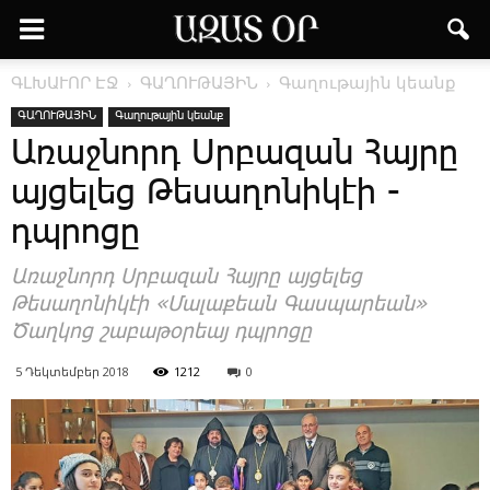
ԳԼԽԱՒՈՐ ԷՋ
ԳԱՂՈՒԹԱՅԻՆ
Գաղութային կեանք
ԳԱՂՈՒԹԱՅԻՆ
Գաղութային կեանք
Ա­ռաջ­նորդ Սր­բա­զան ­Հայ­րը
այ­ցե­լեց ­Թե­սա­ղո­նի­կէի ­
դպրո­ցը
Ա­ռաջ­նորդ Սր­բա­զան ­Հայ­րը այ­ցե­լեց
­Թե­սա­ղո­նի­կէի «­Մա­լա­քեան ­Գաս­պա­րեան»
­Ծաղ­կոց շա­բա­թօ­րեայ դպրո­ցը
5 Դեկտեմբեր 2018
1212
0