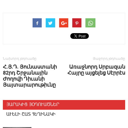
Նախորդ յօդուածը
Յաջորդ յօդուածը
Հ.Յ.Դ. Յունաստանի
Առաջնորդ Սրբազան
82րդ Շրջանային
Հայրը այցելեց Սէրրէս
Ժողովի Դիւանի
Յայտարարութիւնը
ՅԱՐԱԿԻՑ ՅՕԴՈՒԱԾՆԵՐ
ԱՒԵԼԻ ՇԱՏ ՀԵՂԻՆԱԿԻ