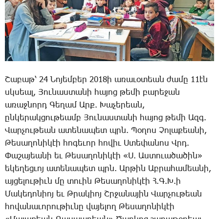
­Շա­բաթ՝ 24 ­Նո­յեմ­բեր 2018ի ա­ռա­ւօ­տեան ժա­մը 11էն
սկսեալ, ­Յու­նաս­տա­նի հա­յոց թե­մի բա­րե­ջան
ա­ռաջ­նորդ ­Գե­ղամ Արք. ­Խա­չե­րեան,
ըն­կե­րակ­ցու­թեամբ ­Յու­նաս­տա­նի հա­յոց թե­մի Ազգ.
­Վար­չու­թեան ա­տե­նա­պետ պրն. ­Պօ­ղոս ­Չո­լա­քեա­նի,
­Թե­սա­ղո­նի­կէի հո­գե­ւոր հո­վիւ Ս­տե­փա­նոս Վրդ.
­Փա­շա­յեա­նի եւ ­Թե­սա­ղո­նի­կէի «Ս. Աս­տո­ւա­ծա­ծին»
ե­կե­ղեց­ւոյ ա­տե­նա­պետ պրն. Ար­թին Աբ­րա­հա­մեա­նի,
այ­ցե­լու­թիւն մը տո­ւին ­Թե­սա­ղո­նի­կէի Հ.Գ.Խ.ի
­Մա­կե­դո­նիոյ եւ Թ­րա­կիոյ Շր­ջա­նա­յին ­Վար­չու­թեան
հո­վա­նա­ւո­րու­թիւ­նը վա­յե­լող ­Թե­սա­ղո­նի­կէի