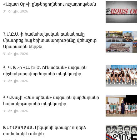
«Ազատ Օր»ի ընթերցողներու ուշադրութեան
31 Հուլիս 2026
Հ.Մ.Ը.Մ.-ի համահայկական բանակումը
միաւորեց հայ երիտասարդութիւնը վեհաշուք
Արարատին ներքեւ
31 Հուլիս 2026
Հ. Կ. Խ.-ի «Ա. եւ Ժ. ­Ճէնազեան» ազգային
միջնակարգ վարժարանի տեղեկագիր
31 Հուլիս 2026
Հ․Կ․Խաչի «Զաւարեան» ազգային վարժարանի
նախակրթարանի տեղեկագիր
31 Հուլիս 2026
ԽՄԲԱԳՐԱԿԱՆ ­Լիզպոնի կտակը՝ ուղերձ
ժամանակէն անդին