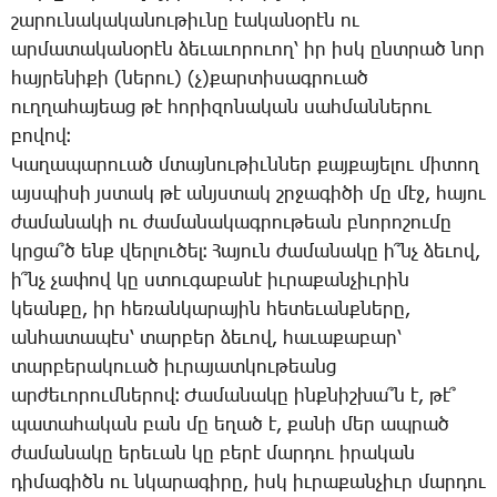
շա­րու­նա­կա­կա­նու­թիւ­նը էա­կա­նօ­րէն ու
ար­մա­տա­կա­նօ­րէն ձե­ւա­ւո­րո­ւող՝ իր իսկ ընտ­րած նոր
հայ­րե­նի­քի (նե­րու) (չ)­քար­տի­սագ­րո­ւած
ուղ­ղա­հա­յեաց թէ հո­րի­զո­նա­կան սահ­ման­նե­րու
բո­վով։
­Կա­ղա­պա­րո­ւած մտայ­նու­թիւն­ներ քայ­քա­յե­լու մի­տող
այս­պի­սի յստակ թէ անյս­տակ շրջա­գի­ծի մը մէջ, հա­յու
ժա­մա­նա­կի ու ժա­մա­նա­կագ­րու­թեան բնո­րո­շու­մը
կրցա՞ծ ենք վեր­լու­ծել։ ­Հա­յուն ժա­մա­նա­կը ի՞նչ ձե­ւով,
ի՞նչ չա­փով կը ստու­գա­բա­նէ իւ­րա­քան­չիւ­րին
կեան­քը, իր հե­ռան­կա­րա­յին հե­տե­ւանք­նե­րը,
ան­հա­տա­պէս՝ տար­բեր ձե­ւով, հա­ւա­քա­բար՝
տար­բե­րա­կուած իւ­րա­յատ­կու­թեանց
ար­ժե­ւո­րում­նե­րով։ ­Ժա­մա­նա­կը ինք­նիշ­խա՞ն է, թէ՞
պա­տա­հա­կան բան մը ե­ղած է, քա­նի մեր ապ­րած
ժա­մա­նա­կը ե­րե­ւան կը բե­րէ մար­դու ի­րա­կան
դի­մա­գիծն ու նկա­րա­գի­րը, իսկ իւ­րա­քան­չիւր մար­դու