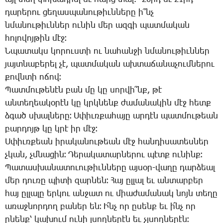
­դա­րե­րու ցե­ղաս­պա­նու­թիւն­նե­րը ի՞նչ
նմա­նու­թիւն­ներ ու­նին մեր ազ­գի պատ­մա­կան
հո­լո­վոյ­թին մէջ։
Ն­պա­տակս կո­րուս­տի ու նա­հան­ջի նմա­նու­թիւն­ներ
յայտ­նա­բե­րել չէ, պատ­մա­կան ախ­տա­ճա­նա­չում­նե­րու
քովն­տի ո­ճով։
­Պատ­մու­թե­նէն բան մը կը սոր­վի՞նք, թէ
ան­տե­ղեա­կօ­րէն կը կրկնենք ժա­մա­նա­կին մէջ հետք
ձգած սխալ­նե­րը։ Ս­փիւռ­քա­հա­յը ար­դէն պատ­մու­թեան
բար­դոյթ կը կրէ իր մէջ։
Ս­փիւռ­քեան ի­րա­կա­նու­թեան մէջ հան­դի­սա­տես­ներ
չկան, չմնա­ցին։ ­Դե­րա­կա­տար­նե­րու պէտք ու­նինք։
­Պա­տաս­խա­նա­տո­ւու­թիւն­նե­րը այ­սօր-վա­ղը դար­ձեալ
մեր դու­ռը պի­տի զար­նեն։ ­Հայ ըլ­լալ եւ ան­տար­բեր
հայ ըլ­լա­լը եր­կու ան­ջատ ու միա­ժա­մա­նակ նոյն տե­ղը
ա­ռաջ­նոր­դող բա­ներ են։ Ի՛նչ որ ը­սենք եւ ի՛նչ որ
ը­նենք՝ կա­խում ու­նի լսող­նե­րէն եւ չլսող­նե­րէն։