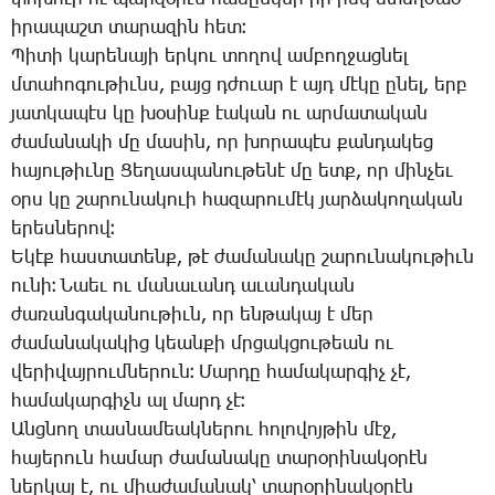
ի­րա­պաշտ տա­րա­զին հետ։
­Պի­տի կա­րե­նա­յի եր­կու տո­ղով ամ­բող­ջաց­նել
մտա­հո­գու­թիւնս, բայց դժո­ւար է այդ մէ­կը ը­նել, երբ
յատ­կա­պէս կը խօ­սինք էա­կան ու ար­մա­տա­կան
ժա­մա­նա­կի մը մա­սին, որ խո­րա­պէս քան­դա­կեց
հա­յու­թիւ­նը ­Ցե­ղաս­պա­նու­թե­նէ մը ետք, որ մին­չեւ
օրս կը շա­րու­նա­կո­ւի հա­զա­րու­մէկ յար­ձա­կո­ղա­կան
ե­րես­նե­րով։
Ե­կէք հաս­տա­տենք, թէ ժա­մա­նա­կը շա­րու­նա­կու­թիւն
ու­նի։ ­Նաեւ ու մա­նա­ւանդ ա­ւան­դա­կան
ժա­ռան­գա­կա­նու­թիւն, որ են­թա­կայ է մեր
ժա­մա­նա­կա­կից կեան­քի մրցակ­ցու­թեան ու
վե­րի­վայ­րում­նե­րուն։ ­Մար­դը հա­մա­կար­գիչ չէ,
հա­մա­կար­գիչն ալ մարդ չէ։
Անց­նող տաս­նա­մեակ­նե­րու հո­լո­վոյ­թին մէջ,
հա­յե­րուն հա­մար ժա­մա­նա­կը տա­րօ­րի­նա­կօ­րէն
ներ­կայ է, ու միա­ժա­մա­նակ՝ տա­րօ­րի­նա­կօ­րէն