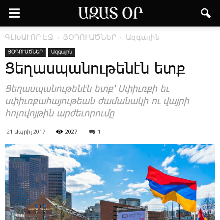
ԳԼԽԱՒՈՐ ԷՋ
ՅՕԴՈՒԱԾՆԵՐ
Ազգային
ՅՕԴՈՒԱԾՆԵՐ
Ազգային
­Ցե­ղաս­պա­նու­թե­նէն ետք
­Ցե­ղաս­պա­նու­թե­նէն ետք՝ Ս­փիւռ­քի եւ
սփիւռ­քա­հա­յու­թեան ժա­մա­նա­կի ու վայ­րի
հո­լո­վոյ­թին ար­ժե­ւո­րու­մը
21 Ապրիլ 2017
2027
1