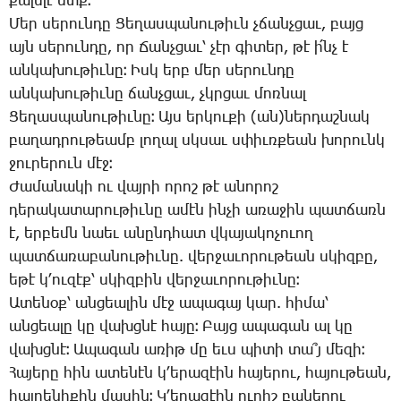
քա­լե­լէ ետք։
­Մեր սե­րուն­դը ­Ցե­ղաս­պա­նու­թիւն չճանչ­ցաւ, բայց
այն սե­րուն­դը, որ ­Ճանչ­ցաւ՝ չէր գի­տեր, թէ ի՛նչ է
ան­կա­խու­թիւ­նը։ Իսկ երբ մեր սե­րուն­դը
ան­կա­խու­թիւ­նը ճանչ­ցաւ, չկրցաւ մոռ­նալ
­Ցե­ղաս­պա­նու­թիւ­նը։ Այս եր­կու­քի (ան)ներ­դաշ­նակ
բա­ղադ­րու­թեամբ լո­ղալ սկսաւ սփիւռ­քեան խո­րունկ
ջու­րե­րուն մէջ։
­Ժա­մա­նա­կի ու վայ­րի ո­րոշ թէ ա­նո­րոշ
դե­րա­կա­տա­րու­թիւ­նը ա­մէն ին­չի ա­ռա­ջին պատ­ճառն
է, եր­բեմն նաեւ ա­նընդ­հատ վկա­յա­կո­չո­ւող
պատ­ճա­ռա­բա­նու­թիւ­նը. վեր­ջա­ւո­րու­թեան սկիզ­բը,
ե­թէ կ­՚ու­զէք՝ սկիզ­բին վեր­ջա­ւո­րու­թիւ­նը։
Ա­տե­նօք՝ ան­ցեա­լին մէջ ա­պա­գայ կար. հի­մա՝
ան­ցեա­լը կը վախց­նէ հա­յը։ ­Բայց ա­պա­գան ալ կը
վախց­նէ։ Ա­պա­գան ա­ռիթ մը եւս պի­տի տա՞յ մե­զի։
­Հա­յե­րը հին ա­տե­նէն կ­՚ե­րա­զէին հա­յե­րու, հա­յու­թեան,
հայ­րե­նի­քին մա­սին։ Կ­՚ե­րա­զէին ու­րիշ բա­նե­րու