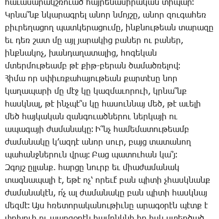
հա­ւա­սա­րակշ­ռո­ւած հայ­րե­նա­սի­րա­կան տի­պար։
Կր­նա՞նք նկա­րագ­րել ա­նոր նմոյ­շը, ա­նոր զու­գա­հեռ
բիւ­րե­ղա­ցող պատ­կե­րա­ցու­մը, ինք­նու­թեան տա­րա­զը
եւ դեռ շատ մը այլ յա­րա­կից բա­ներ ու բա­ներ,
ինք­նա­կոչ, խան­դա­ղա­տա­լից, հո­գե­կան
մտեր­մու­թեամբ թէ քիթ-բե­րան ծա­մած­ռե­լով։
­Հի­մա որ սփիւռ­քա­հա­յու­թեան քար­տէ­սը նոր
կա­ղա­պա­րի մը մէջ կը կազ­մա­ւո­րո­ւի, կրնա՞նք
հասկ­նալ, թէ ինչ­պէ՞ս կը հա­սուն­նայ մեծ, թէ ա­ւե­լի
մեծ հայ­կա­կան զան­գո­ւած­նե­րու ներ­կա­յի ու
ա­պա­գա­յի ժա­մա­նա­կը։ Ի՞նչ հա­մե­մա­տու­թեամբ
ժա­մա­նա­կը կ­’ազ­դէ ա­նոր սուր, բայց տա­տա­նող
պա­հանջ­նե­րուն վրայ։ ­Բաց պա­տու­հան կա՞յ։
Զ­գոյշ ըլ­լանք. հար­ցը նուրբ եւ միա­ժա­մա­նակ
տագ­նա­պա­լի է, ե­թէ ոչ՝ ո­րե­ւէ՛ բան պի­տի չհասկ­նանք
ժա­մա­նա­կէն, ո՛չ ալ ժա­մա­նա­կը բան պի­տի հասկ­նայ
մեզ­մէ։ Այս հռե­տո­րա­կա­նու­թիւ­նը ա­րա­գօ­րէն պէտք է
փո­խո­ւի ու պար­զօ­րէն հա­մընկ­նի իր իսկ ստեղ­ծած