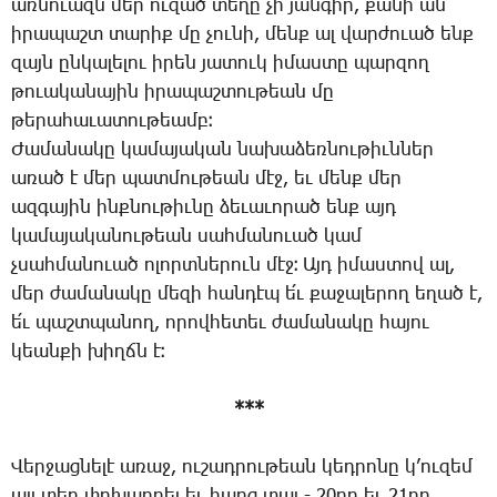
առ­նո­ւազն մեր ու­զած տե­ղը չի յան­գիր, քա­նի ան
ի­րա­պաշտ տա­րիք մը չու­նի, մենք ալ վար­ժո­ւած ենք
զայն ըն­կա­լե­լու ի­րեն յա­տուկ ի­մաս­տը պար­զող
թո­ւա­կա­նա­յին ի­րա­պաշ­տու­թեան մը
թե­րա­հա­ւա­տու­թեամբ։
­Ժա­մա­նա­կը կա­մա­յա­կան նա­խա­ձեռ­նու­թիւն­ներ
ա­ռած է մեր պատ­մու­թեան մէջ, եւ մենք մեր
ազ­գա­յին ինք­նու­թիւ­նը ձե­ւա­ւո­րած ենք այդ
կա­մա­յա­կա­նու­թեան սահ­մա­նո­ւած կամ
չսահ­մա­նո­ւած ո­լորտ­նե­րուն մէջ։ Այդ ի­մաս­տով ալ,
մեր ժա­մա­նա­կը մե­զի հան­դէպ ե՛ւ քա­ջա­լե­րող ե­ղած է,
ե՛ւ պաշտ­պա­նող, ո­րով­հե­տեւ ժա­մա­նա­կը հա­յու
կեան­քի խիղճն է։
***
Վեր­ջաց­նե­լէ ա­ռաջ, ու­շադ­րու­թեան կեդ­րո­նը կ­’ու­զեմ
այլ տեղ փո­խադ­րել եւ հարց տալ.- 20րդ­ եւ 21րդ