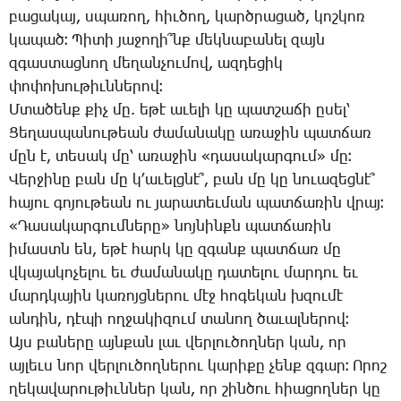
բա­ցա­կայ, սպա­ռող, հիւ­ծող, կարծ­րա­ցած, կոշ­կոռ
կա­պած։ ­Պի­տի յա­ջո­ղի՞նք մեկ­նա­բա­նել զայն
զգաս­տաց­նող մե­ղան­չու­մով, ազ­դե­ցիկ
փո­փո­խու­թիւն­նե­րով։
Մ­տա­ծենք քիչ մը. ե­թէ ա­ւե­լի կը պատ­շա­ճի ը­սել՝
­Ցե­ղաս­պա­նու­թեան ժա­մա­նա­կը ա­ռա­ջին պատ­ճառ
մըն է, տե­սակ մը՝ ա­ռա­ջին «դա­սա­կար­գում» մը։
­Վեր­ջի­նը բան մը կ­՚ա­ւելց­նէ՞, բան մը կը նո­ւա­զեց­նէ՞
հա­յու գո­յու­թեան ու յա­րա­տեւ­ման պատ­ճա­ռին վրայ։
«­Դա­սա­կար­գում­նե­րը» նոյ­նինքն պատ­ճա­ռին
ի­մաստն են, ե­թէ հարկ կը զգանք պատ­ճառ մը
վկա­յա­կո­չե­լու եւ ժա­մա­նա­կը դա­տե­լու մար­դու եւ
մարդ­կա­յին կա­ռոյց­նե­րու մէջ հո­գե­կան խզու­մէ
ան­դին, դէ­պի ող­ջա­կի­զում տա­նող ծա­ւալ­նե­րով։
Այս բա­նե­րը այն­քան լաւ վեր­լու­ծող­ներ կան, որ
այ­լեւս նոր վեր­լու­ծող­նե­րու կա­րի­քը չենք զգար։ Ո­րոշ
ղե­կա­վա­րու­թիւն­ներ կան, որ շին­ծու հիա­ցող­ներ կը