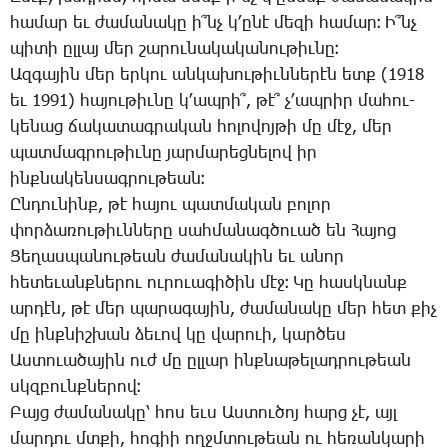
հա­մար եւ ժա­մա­նա­կը ի՞նչ կ­՚ը­նէ մե­զի հա­մար։ Ի՞նչ
պի­տի ըլ­լայ մեր շա­րու­նա­կա­կա­նու­թիւ­նը։
Ազ­գա­յին մեր եր­կու ան­կա­խու­թիւն­նե­րէն ետք (1918
եւ 1991) հա­յու­թիւ­նը կ­՚ապ­րի՞, թէ՞ չ­՚ապ­րիր մա­հու-
կե­նաց ճա­կա­տագ­րա­կան հո­լո­վոյ­թի մը մէջ, մեր
պատ­մագ­րու­թիւ­նը յար­մա­րեց­նե­լով իր
ինք­նա­կեն­սագ­րու­թեան։
Ըն­դու­նինք, թէ հա­յու պատ­մա­կան բո­լոր
փոր­ձա­ռու­թիւն­նե­րը սահ­մա­նագ­ծո­ւած են ­Հա­յոց
­Ցե­ղաս­պա­նու­թեան ժա­մա­նա­կին եւ ա­նոր
հե­տե­ւանք­նե­րու ու­րուա­գի­ծին մէջ։ ­Կը հասկ­նանք
ար­դէն, թէ մեր պա­րա­գա­յին, ժա­մա­նա­կը մեր հետ քիչ
մը ինք­նիշ­խան ձե­ւով կը վա­րո­ւի, կար­ծես
Աս­տո­ւա­ծա­յին ուժ մը ըլ­լար ինք­նա­թե­լադ­րու­թեան
սկզբունք­նե­րով։
­Բայց ժա­մա­նա­կը՝ հոս եւս Աս­տու­ծոյ հարց չէ, այլ
մար­դու մտքի, հո­գիի ողջմ­տու­թեան ու հե­ռան­կա­րի