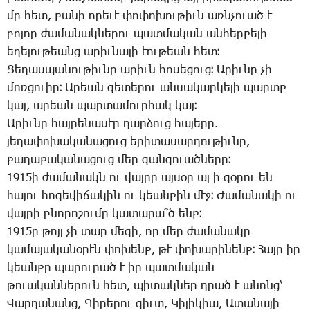
մը հետ, քա­նի ո­րե­ւէ փո­փո­խու­թիւն առն­չո­ւած է
բո­լոր ժա­մա­նակ­նե­րու պատ­մա­կան ան­հեր­քե­լի
ե­ղե­լու­թեանց ա­րիւ­նա­լի էու­թեան հետ։
­Ցե­ղաս­պա­նու­թիւ­նը ա­րիւն հո­սե­ցուց։ Ա­րիւ­նը չի
մոռ­ցո­ւիր։ Ա­րեան գե­տե­րու ան­սա­կար­կե­լի պարտք
կայ, ա­րեան պար­տա­մուր­հակ կայ։
Ա­րիւ­նը հայ­րե­նա­սէր դար­ձուց հա­յե­րը.
յե­ղա­փո­խա­կա­նա­ցուց ե­րի­տա­սար­դու­թիւ­նը,
քա­ղա­քա­կա­նա­ցուց մեր զան­գո­ւած­նե­րը։
1915ի ժա­մա­նակն ու վայ­րը այ­սօր ալ ի զօ­րու են
հա­յու հո­գե­վի­ճա­կին ու կեան­քին մէջ։ ­Ժա­մա­նա­կի ու
վայ­րի բնո­րո­շու­մը կա­տա­րա՞ծ ենք։
1915ը թոյլ չի տար մե­զի, որ մեր ժա­մա­նա­կը
կա­մա­յա­կա­նօ­րէն փո­խենք, թէ փո­խա­րի­նենք։ ­Հա­յը իր
կեան­քը պա­րու­րած է իր պատ­մա­կան
թո­ւա­կան­նե­րուն հետ, պի­տակ­ներ դրած է ա­նոնց՝
­Վար­դա­նանց, ­Գի­րե­րու գիւտ, ­Կի­լի­կիա, Ա­տա­նա­յի