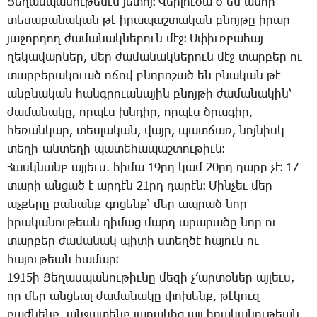
­Ցե­ղաս­պա­նու­թե­նէն յե­տոյ։ ­Վեր­լու­ծա՞ծ են ա­նոր
տե­սա­բա­նա­կան թէ ի­րա­պաշ­տա­կան բնոյ­թը ի­րար
յա­ջոր­դող ժա­մա­նակ­նե­րուն մէջ։ Ս­փիւռ­քա­հայ
ղե­կա­վար­ներ, մեր ժա­մա­նակ­նե­րուն մէջ տար­բեր ու
տար­բե­րա­կո­ւած ո­ճով բնո­րո­շած են բնա­կան թէ
անբ­նա­կան հանգ­րո­ւա­նա­յին բնոյ­թի ժա­մա­նա­կին՝
ժա­մա­նա­կը, որ­պէս խնդիր, որ­պէս ծրա­գիր,
հե­ռան­կար, տես­լա­կան, վայր, պատ­ճառ, նոյ­նիսկ
տե­ղի-ան­տե­ղի պա­տե­հա­պաշ­տու­թիւն։
­Հասկ­նանք այ­լեւս. հի­մա 19րդ ­կամ 20րդ ­դա­րը չէ։ 17
տա­րի ան­ցած է ար­դէն 21րդ ­դա­րէն։ ­Մին­չեւ մեր
աչ­քե­րը բա­նանք-գո­ցենք՝ մեր ապ­րած նոր
ի­րա­կա­նու­թեան դի­մաց մարդ ա­րա­րա­ծը նոր ու
տար­բեր ժա­մա­նակ պի­տի ստեղ­ծէ հա­յուն ու
հա­յու­թեան հա­մար։
1915ի ­Ցե­ղաս­պա­նու­թիւ­նը մե­զի չ­’ար­տօ­ներ այ­լեւս,
որ մեր ան­ցեալ ժա­մա­նա­կը փո­խենք, թէ­կուզ
բաժ­նենք, ան­ջա­տենք յա­րա­կից այլ ի­րա­կա­նու­թեան