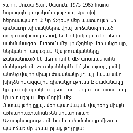
ջարդ, ­Մու­սա ­Տաղ, ­Սա­սուն, 1975-1985 հա­յոց
նո­րա­գոյն ցու­ցա­կան պայ­քար, Ար­ցա­խի
հե­րո­սա­պա­տում։ ­Կը ճշդենք մեր պատ­մու­թիւ­նը
գու­նա­ւոր պի­տակ­նե­րու վրայ ար­ձա­նագ­րո­ւած
ցու­ցա­տախ­տակ­նե­րով, եւ նոյ­նիսկ պատ­մու­թեան
սահ­մա­նագ­ծում­նե­րուն մէջ կը ճշդենք մեր ան­ցեա­լը,
ներ­կան ու ա­պա­գան։ Այս թո­ւա­կան­նե­րը
քան­դա­կո­ւած են մեր սրտին մէջ ա­ռաս­պե­լա­յին
ման­կու­թեան թո­ւա­կան­նե­րէն մին­չեւ այ­սօր, քա­նի
ա­նոնց վայ­րը միայն ժա­մա­նա­կը չէ, այլ մա­նա­ւանդ
խիղճն ու ազ­գա­յին գի­տակ­ցու­թիւնն է։ ­Ժա­մա­նա­կը
կը դաս­տիա­րա­կէ ան­ցեալն ու ներ­կան ու ա­տով իսկ
կ­՚ար­տա­ցո­լայ մեր մտքին մէջ։
Յս­տակ թո՛ղ ըլ­լայ. մեր պատ­մա­կան վայ­րե­րը միայն
աշ­խար­հագ­րա­կան չեն կրնար ըլ­լար։
Աշ­խար­հագ­րու­թեան հա­մար ժա­մա­նա­կը միշտ ալ
պատ­ճառ մը կրնայ ըլ­լալ, թէ չըլ­լալ։