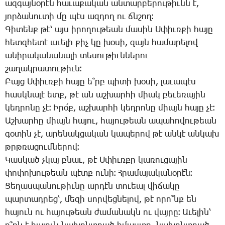
ազ­գայ­նօ­րէն հա­ւա­քա­կան ան­տար­բե­րու­թիւնն է,
յոր­ձա­նու­տի մը պէս ազ­դող ու ճնշող։
­Գի­տենք թէ՝ այս ի­րո­ղու­թեան մա­սին Ս­փիւռ­քի հա­յը
հետզ­հե­տէ ա­ւե­լի քիչ կը խօ­սի, զայն հա­մա­րե­լով
ա­նի­րա­կա­նա­նա­լի տե­սու­թիւն­նե­րու
շա­ղակ­րա­տու­թիւն։
­Բայց Ս­փիւռ­քի հա­յը ե՞րբ պի­տի խօ­սի, լա­ւա­պէս
հասկ­նա­լէ ետք, թէ ան աշ­խար­հի միակ բե­ւե­ռա­յին
կեդ­րո­նը չէ։ Ի­րօ՛ք, աշ­խար­հի կեդ­րո­նը միայն հա­յը չէ։
Աշ­խար­հը միայն հա­յու, հա­յու­թեան ա­պա­հո­վու­թեան
գօ­տին չէ, ա­րե­նակ­ցա­կան կա­պե­րով թէ ան­կէ ան­կախ
թրթռա­ցում­նե­րով։
­Կաս­կած չկայ բնաւ, թէ Ս­փիւռ­քը կա­ռու­ցա­յին
փո­փո­խու­թեան պէտք ու­նի։ Հ­րա­մա­յա­կա­նօ­րէ՛ն։
­Ցե­ղաս­պա­նու­թիւ­նը ար­դէն տո­ւեալ վի­ճա­կը
պար­տադ­րեց՝, մե­զի սոր­վեց­նե­լով, թէ ո­րո՞նք են
հա­յուն ու հա­յու­թեան ժա­մա­նակն ու վայ­րը։ Ա­ւե­լին՝