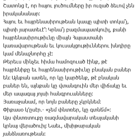
­Շա­տոնց է, որ հա­յու լու­ծում­նե­րը իր ու­զած ձե­ւով չեն
ի­րա­կա­նա­նար։
­Հա­յու եւ հայ­րե­նա­սի­րու­թեան կա­պը պի­տի տո­կա՞յ,
պի­տի յա­րա­տե­ւէ՞։ Կր­նա՞յ բազ­մա­պատ­կո­ւիլ, քա­նի
հայ­րե­նա­սի­րու­թիւ­նը միայն ­Հա­յաս­տա­նի
կա­ռա­վա­րու­թեան եւ կու­սակ­ցու­թիւն­նե­րու խնդի­րը
կամ մե­նաշնոր­հը չէ։
­Թե­րեւս մին­չեւ հի­մա հա­մո­զո­ւած էինք, թէ
հայ­րե­նի­քը եւ հայ­րե­նա­սի­րու­թիւ­նը բնա­կան բա­ներ
են։ Այն­քան ա­տեն, որ կը կար­ծենք, թէ բնա­կան
բա­ներ են, այն­քան կը վտան­գո­ւին մեր վի­ճա­կը եւ
մեր ա­պա­գայ յոյ­սի հանգ­րո­ւան­նե­րը։
­Յա­ռա­ջա­նամ, որ նոյն բա­նե­րը չկրկնեմ։
­Փի­քա­սօ կ­՚ը­սէր.- «չեմ փնտռեր, կը գտնե՛մ»։
Այս փնտռտու­քը ռազ­մա­վա­րա­կան տես­լա­կա­նի
կրնայ վե­րա­ծո­ւիլ։ ­Նաեւ, մխի­թա­րա­կան
յանձ­նա­ռու­թեան։