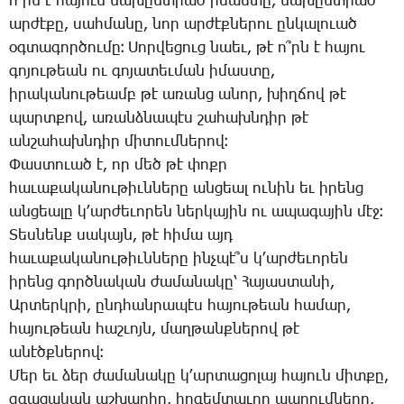
ո՞րն է հա­յուն նա­խընտ­րած ի­մաս­տը, նա­խընտ­րած
ար­ժէ­քը, սահ­մա­նը, նոր ար­ժէք­նե­րու ըն­կա­լո­ւած
օգ­տա­գոր­ծու­մը։ ­Սոր­վե­ցուց նաեւ, թէ ո՞րն է հա­յու
գո­յու­թեան ու գո­յա­տեւ­ման ի­մաս­տը,
ի­րա­կա­նու­թեամբ թէ ա­ռանց ա­նոր, խիղ­ճով թէ
պարտ­քով, ա­ռանձ­նա­պէս շա­հախն­դիր թէ
ան­շա­հախն­դիր մի­տում­նե­րով։
­Փաս­տո­ւած է, որ մեծ թէ փոքր
հա­ւա­քա­կա­նու­թիւն­նե­րը ան­ցեալ ու­նին եւ ի­րենց
ան­ցեա­լը կ­՚ար­ժե­ւո­րեն ներ­կա­յին ու ա­պա­գա­յին մէջ։
­Տես­նենք սա­կայն, թէ հի­մա այդ
հա­ւա­քա­կա­նու­թիւն­նե­րը ինչ­պէ՞ս կ­՚ար­ժե­ւո­րեն
ի­րենց գործ­նա­կան ժա­մա­նա­կը՝ ­Հա­յաս­տա­նի,
Ար­տերկ­րի, ընդ­հան­րա­պէս հա­յու­թեան հա­մար,
հա­յու­թեան հաշ­ւոյն, մաղ­թանք­նե­րով թէ
ա­նէծք­նե­րով։
­Մեր եւ ձեր ժա­մա­նա­կը կ­՚ար­տա­ցո­լայ հա­յուն միտ­քը,
զգա­ցա­կան աշ­խար­հը, հո­գեմ­տա­ւոր ապ­րում­նե­րը,