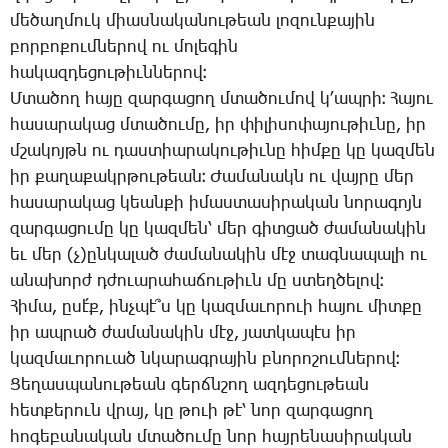
մե­ծաղ­մուկ միաս­նա­կա­նու­թեան լո­զուն­քա­յին
բոր­բո­քում­նե­րով ու մո­լե­գին
հա­կազ­դե­ցու­թիւն­նե­րով։
Մ­տա­ծող հա­յը զար­գա­ցող մտա­ծու­մով կ­՚ապ­րի։ ­Հա­յու
հա­սա­րա­կաց մտա­ծու­մը, իր փի­լի­սո­փա­յու­թիւ­նը, իր
մշա­կոյթն ու դաս­տիա­րա­կու­թիւ­նը հիմ­քը կը կազ­մեն
իր քա­ղա­քակր­թու­թեան։ ­Ժա­մա­նակն ու վայ­րը մեր
հա­սա­րա­կաց կեան­քի ի­մաս­տա­սի­րա­կան նո­րա­գոյն
զար­գա­ցու­մը կը կազ­մեն՝ մեր գիտ­ցած ժա­մա­նա­կին
եւ մեր (չ­)ըն­կա­լած ժա­մա­նա­կին մէջ տագ­նա­պա­լի ու
ա­նա­խորժ դժո­ւա­րա­հա­ճու­թիւն մը ստեղ­ծե­լով։
­Հի­մա, ը­սէ՛ք, ինչ­պէ՞ս կը կազ­մա­ւո­րո­ւի հա­յու միտ­քը
իր ապ­րած ժա­մա­նա­կին մէջ, յատ­կա­պէս իր
կազ­մա­ւո­րո­ւած նկա­րագ­րա­յին բնո­րո­շում­նե­րով։
­Ցե­ղաս­պա­նու­թեան գերճն­շող ազ­դե­ցու­թեան
հետ­քե­րուն վրայ, կը թո­ւի թէ՝ նոր զար­գա­ցող
հո­գե­բա­նա­կան մտա­ծու­մը նոր հայ­րե­նա­սի­րա­կան