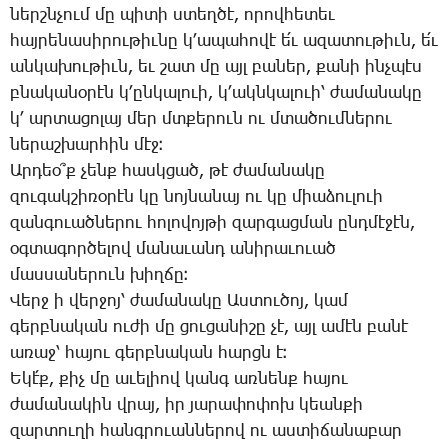
ներշն­չում մը պի­տի ստեղ­ծէ, ո­րով­հե­տեւ
հայ­րե­նա­սի­րու­թիւ­նը կ­՚ա­պա­հո­վէ ե՛ւ ա­զա­տու­թիւն, ե՛ւ
ան­կա­խու­թիւն, եւ շատ մը այլ բա­ներ, քա­նի ինչ­պէս
բնա­կա­նօ­րէն կ­՚ըն­կա­լո­ւի, կ­՚ակն­կա­լուի՝ ժա­մա­նա­կը
կ՚ ար­տա­ցո­լայ մեր մտքե­րուն ու մտա­ծում­նե­րու
նե­րաշ­խար­հին մէջ։
Ար­դեօ՞ք չենք հասկ­ցած, թէ ժա­մա­նա­կը
զու­գակ­շի­ռօ­րէն կը նոյ­նա­նայ ու կը միա­ձու­լո­ւի
զան­գո­ւած­նե­րու հո­լո­վոյ­թի զար­գաց­ման ընդ­մէ­ջէն,
օգ­տա­գոր­ծե­լով մա­նա­ւանդ ա­նի­րա­ւո­ւած
մաս­սա­նե­րուն խիղ­ճը։
­Վերջ ի վեր­ջոյ՝ ժա­մա­նա­կը Աս­տու­ծոյ, կամ
գերբնա­կան ու­ժի մը ցու­ցա­նի­շը չէ, այլ ա­մէն բա­նէ
ա­ռաջ՝ հա­յու գերբ­նա­կան հարցն է։
Ե­կէ՛ք, քիչ մը ա­ւե­լիով կանգ առ­նենք հա­յու
ժա­մա­նա­կին վրայ, իր յա­րա­փո­փոխ կեան­քի
զար­տու­ղի հանգ­րո­ւան­նե­րով ու աս­տի­ճա­նա­բար