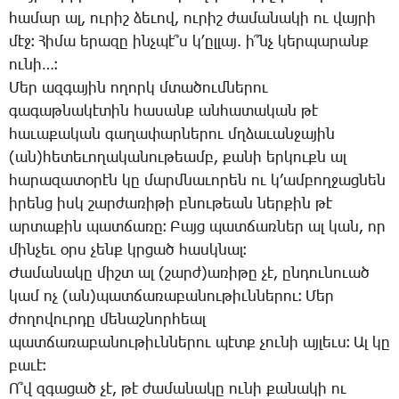
հա­մար ալ, ու­րիշ ձե­ւով, ու­րիշ ժա­մա­նա­կի ու վայ­րի
մէջ։ ­Հի­մա ե­րա­զը ինչ­պէ՞ս կ­՚ըլ­լայ. ի՞նչ կեր­պա­րանք
ու­նի…։
­Մեր ազ­գա­յին ո­ղորկ մտա­ծում­նե­րու
գա­գաթ­նա­կէ­տին հա­սանք ան­հա­տա­կան թէ
հա­ւա­քա­կան գա­ղա­փար­նե­րու մղձա­ւան­ջա­յին
(ան)հե­տե­ւո­ղա­կա­նու­թեամբ, քա­նի եր­կուքն ալ
հա­րա­զա­տօ­րէն կը մարմ­նա­ւո­րեն ու կ­’ամ­բող­ջաց­նեն
ի­րենց իսկ շար­ժա­ռի­թի բնու­թեան ներ­քին թէ
ար­տա­քին պատ­ճա­ռը։ ­Բայց պատ­ճառ­ներ ալ կան, որ
մին­չեւ օրս չենք կրցած հասկ­նալ։
­Ժա­մա­նա­կը միշտ ալ (շարժ)ա­ռի­թը չէ, ըն­դու­նո­ւած
կամ ոչ (ան)պատ­ճա­ռա­բա­նու­թիւն­նե­րու։ ­Մեր
ժո­ղո­վուր­դը մե­նաշ­նոր­հեալ
պատ­ճա­ռա­բա­նու­թիւն­նե­րու պէտք չու­նի այ­լեւս։ Ալ կը
բա­ւէ։
Ո՞վ զգա­ցած չէ, թէ ժա­մա­նա­կը ու­նի քա­նա­կի ու