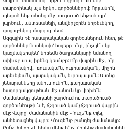
Վայր ու ժա­մա­նակ. որ­քա՞ն զբա­ղո­ւած ենք
տա­րօ­րի­նակ այս եր­կու գոր­ծօն­նե­րով։ Որ­քա­նո՞վ
պե­ղած ենք ա­նոնց մէջ սու­զո­ւած են­թա­հո­ղը՝
լպրծուն, ան­տե­սա­նե­լի, ան­վեր­ջօ­րէն եր­թե­ւե­կող,
գա­ցող-ե­կող մար­դոց հետ։
Ազ­գա­յին թէ հա­սա­րա­կա­կան գոր­ծօն­նե­րուն հետ, թէ
գոր­ծօն­նե­րէն ան­կախ՝ հա­յե­րը ո՞ւր, ինչ­պէ՞ս կը
կազ­մա­կեր­պեն՝ ե­րբեմն ծաղ­րան­կա­րի նմա­նող
սփիւռ­քա­հայ ի­րենց կեան­քը։ Ո՞ր վայ­րին մէջ, ո՞ր
ժա­մա­նա­կով.- ռու­սա­կա՞ն, ուք­րա­նա­կա՞ն, մի­ջին-
ա­րե­ւե­լեա՞ն, պարս­կա­կա՞ն, եւ­րո­պա­կա՞ն։ Ա­սոնց
յե­նա­րան­նե­րը ա­նուն ու­նի՞ն, քա­ղա­քա­կան
հա­ղոր­դակ­ցու­թեան մէջ ա­նուն կը փո­խե՞ն։
­Ժա­մա­նա­կը կեն­դա­նի շար­ժում ու տա­րա­ծո­ւած
գոր­ծու­նէու­թիւն է, ճշդո­ւած կամ չճշդո­ւած վայ­րին
մէջ։ ­Վայ­րը՝ ժա­մա­նա­կին մէջ։ Կ­՚ու­զե՞նք փլել,
ան­հե­տաց­նել վայ­րը։ Կ­՚ու­զե՞նք քան­դել ժա­մա­նա­կը։
Ը­սէ՛ք, խնդրեմ, հի­մա մենք ի՞նչ կ­՚ը­նենք ժա­մա­նա­կին