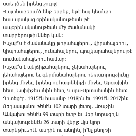
ստեղ­ծեն ի­րենց շուրջ։
­Յայտ­նա­բե­րա՞ծ ենք եր­բեք, ե­թէ հայ կեան­քի
հա­սա­րա­կաց օ­րի­նա­կա­նու­թեան թէ
ա­պօ­րի­նա­կա­նու­թեան մէջ ժա­մա­նա­կի
տար­բե­րու­թիւն­ներ կան։
Ինչ­պէ՞ս է ժա­մա­նա­կը թրքա­հա­յե­րու, վի­րա­հա­յե­րու,
կիպ­րա­հա­յե­րու, յու­նա­հա­յե­րու, պուլ­կա­րա­հա­յե­րու թէ
ռու­մա­նա­հա­յե­րու հա­մար։
Ինչ­պէ՞ս է պել­ճի­քա­հա­յե­րու, չե­խա­հա­յե­րու,
լե­հա­հա­յե­րու եւ գեր­մա­նա­հա­յե­րու հե­ռա­ւո­րու­թիւ­նը
ի­րենց մի­ջեւ, ի­րենց ու հայ­րե­նի­քի մի­ջեւ, Ար­ցա­խին
հետ, ­Նա­խի­ջե­ւա­նին հետ, ­Կարս-Ար­տա­հա­նին հետ։
­Դի­տե­ցէ՛ք. 1915էն հա­սանք 1918ին եւ 1991էն 2017ին։
­Ցե­ղաս­պա­նու­թե­նէն 102 տա­րի յե­տոյ, Ա­ռա­ջին
Ան­կա­խու­թե­նէն 99 տա­րի ետք եւ մեր նո­րա­գոյն
ան­կա­խու­թե­նէն 26 տա­րի վերջ։ Այս կլոր
տա­րե­թի­ւե­րէն աս­դին ու ան­դին, ի՞նչ բնոյ­թի