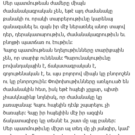
­Մեր պատ­մու­թեան ժա­մե­րը միայն
ժա­մա­նա­կագ­րա­կան չեն, ե­թէ այդ ժա­մա­նա­կը
քա­նա­կի ու ո­րա­կի տար­բե­րու­թիւ­նը կա­րե­նայ
զա­նա­զա­նել եւ զայն իր մէջ նե­րառ­նել ա­նոր տա­լով
դեր, դե­րա­կա­տա­րու­թիւն, ժա­մա­նա­կագ­րու­թիւն եւ
բնոյ­թի պատ­ճառ ու էու­թիւն։
­Հա­յոց պատ­մու­թեան ե­ղե­լու­թիւն­նե­րը տա­րի­քա­յին
չեն, որ տա­րիք ու­նե­նան։ ­Պա­րու­նա­կու­թիւ­նը
բո­վան­դա­կա­յին է, ճա­կա­տագ­րա­կան է,
գո­յու­թե­նա­կան է, եւ այս բո­լո­րով միայն կը բնո­րո­շեն
ու կը բնո­րո­շո­ւին։ ­Փո­փո­խու­թիւն­նե­րը առն­չո­ւած են
ժա­մա­նա­կին հետ, իսկ ե­թէ հա­յե­լի չըլ­լար, պի­տի
չհասկ­նա­յինք նոյ­նիսկ, որ ժա­մա­նա­կը կը
յա­ռա­ջա­նայ։ ­Հա­յու հա­յե­լին դէմք շպա­րե­լու չի
ծա­ռա­յեր։ ­Հա­յը իր հա­յե­լիին մէջ իր ազ­գին
ճա­կա­տա­գի­րը կը տես­նէ եւ շատ մը այլ բա­ներ։
­Մեր պատ­մու­թիւ­նը միշտ ալ տեղ մը չի յան­գիր, կամ՝