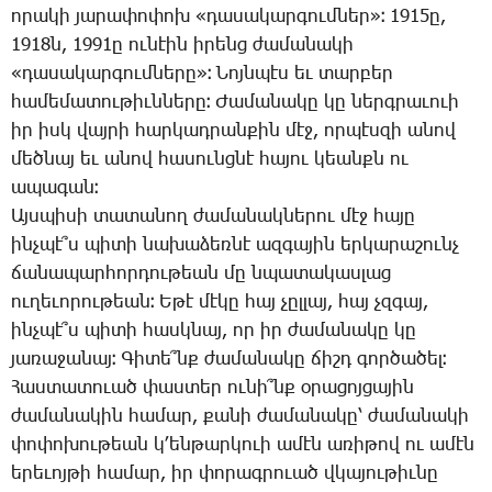
ո­րա­կի յա­րա­փո­փոխ «դա­սա­կար­գում­ներ»։ 1915ը,
1918ն, 1991ը ու­նէին ի­րենց ժա­մա­նա­կի
«դա­սա­կար­գում­նե­րը»։ ­Նոյն­պէս եւ տար­բեր
հա­մե­մա­տու­թիւն­նե­րը։ ­Ժա­մա­նա­կը կը ներգ­րա­ւո­ւի
իր իսկ վայ­րի հար­կադ­րան­քին մէջ, որ­պէս­զի ա­նով
մեծ­նայ եւ ա­նով հա­սունց­նէ հա­յու կեանքն ու
ա­պա­գան։
Այս­պի­սի տա­տա­նող ժա­մա­նակ­նե­րու մէջ հա­յը
ինչ­պէ՞ս պի­տի նա­խա­ձեռ­նէ ազ­գա­յին եր­կա­րա­շունչ
ճա­նա­պար­հոր­դու­թեան մը նպա­տա­կաս­լաց
ու­ղե­ւո­րու­թեան։ Ե­թէ մէ­կը հայ չըլ­լայ, հայ չզգայ,
ինչ­պէ՞ս պի­տի հասկ­նայ, որ իր ժա­մա­նա­կը կը
յա­ռա­ջա­նայ։ ­Գի­տե՞նք ժա­մա­նա­կը ճիշդ գոր­ծա­ծել։
­Հաս­տա­տո­ւած փաս­տեր ու­նի՞նք օ­րա­ցոյ­ցա­յին
ժա­մա­նա­կին հա­մար, քա­նի ժա­մա­նա­կը՝ ժա­մա­նա­կի
փո­փո­խու­թեան կ­՚են­թար­կո­ւի ա­մէն ա­ռի­թով ու ա­մէն
ե­րե­ւոյ­թի հա­մար, իր փո­րագ­րո­ւած վկա­յու­թիւ­նը