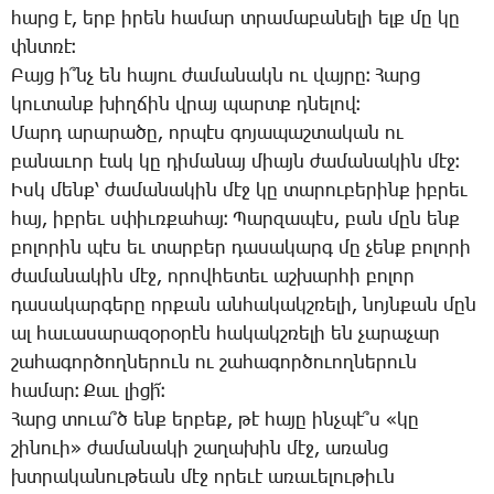
հարց է, երբ ի­րեն հա­մար տրա­մա­բա­նե­լի ելք մը կը
փնտռէ։
­Բայց ի՞նչ են հա­յու ժա­մա­նակն ու վայ­րը։ ­Հարց
կու­տանք խիղ­ճին վրայ պարտք դնե­լով։
­Մարդ ա­րա­րա­ծը, որ­պէս գո­յա­պաշ­տա­կան ու
բա­նա­ւոր էակ կը դի­մա­նայ միայն ժա­մա­նա­կին մէջ։
Իսկ մենք՝ ժա­մա­նա­կին մէջ կը տա­րու­բե­րինք իբ­րեւ
հայ, իբ­րեւ սփիւռ­քա­հայ։ ­Պար­զա­պէս, բան մըն ենք
բո­լո­րին պէս եւ տար­բեր դա­սա­կարգ մը չենք բո­լո­րի
ժա­մա­նա­կին մէջ, ո­րով­հե­տեւ աշ­խար­հի բո­լոր
դա­սա­կար­գե­րը որ­քան ան­հա­կակշ­ռե­լի, նոյն­քան մըն
ալ հա­ւա­սա­րա­զօ­րօ­րէն հա­կակշ­ռե­լի են չա­րա­չար
շա­հա­գոր­ծող­նե­րուն ու շա­հա­գոր­ծո­ւող­նե­րուն
հա­մար։ ­Քաւ լի­ցի՜։
­Հարց տո­ւա՞ծ ենք եր­բեք, թէ հա­յը ինչ­պէ՞ս «կը
շի­նուի» ժա­մա­նա­կի շա­ղա­խին մէջ, ա­ռանց
խտրա­կա­նու­թեան մէջ ո­րե­ւէ ա­ռա­ւե­լու­թիւն