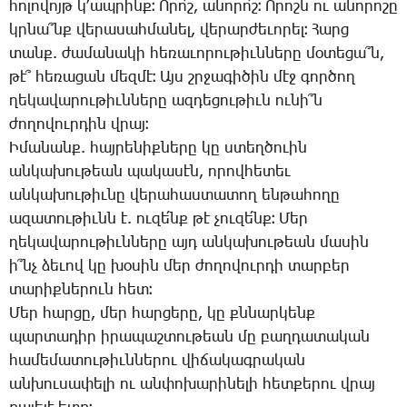
հո­լո­վոյթ կ­՚ապ­րինք։ Ո­րո՛շ, ա­նո­րո՛շ։ Ո­րոշն ու ա­նո­րո­շը
կրնա՞նք վե­րա­սահ­մա­նել, վե­րար­ժե­ւո­րել։ ­Հարց
տանք. ժա­մա­նա­կի հե­ռա­ւո­րու­թիւն­նե­րը մօ­տե­ցա՞ն,
թէ՞ հե­ռա­ցան մեզ­մէ։ Այս շրջա­գի­ծին մէջ գոր­ծող
ղե­կա­վա­րու­թիւն­նե­րը ազ­դե­ցու­թիւն ու­նի՞ն
ժո­ղո­վուր­դին վրայ։
Ի­մա­նանք. հայ­րե­նիք­նե­րը կը ստեղ­ծո­ւին
ան­կա­խու­թեան պա­կա­սէն, ո­րով­հե­տեւ
ան­կա­խու­թիւ­նը վե­րա­հաս­տա­տող են­թա­հո­ղը
ա­զա­տու­թիւնն է. ու­զե՛նք թէ չու­զե՛նք։ ­Մեր
ղե­կա­վա­րու­թիւն­նե­րը այդ ան­կա­խու­թեան մա­սին
ի՞նչ ձե­ւով կը խօ­սին մեր ժո­ղո­վուր­դի տար­բեր
տա­րիք­նե­րուն հետ։
­Մեր հար­ցը, մեր հար­ցե­րը, կը քննար­կենք
պար­տա­դիր ի­րա­պաշ­տու­թեան մը բաղ­դա­տա­կան
հա­մե­մա­տու­թիւն­նե­րու վի­ճա­կագ­րա­կան
ան­խու­սա­փե­լի ու ան­փո­խա­րի­նե­լի հետ­քե­րու վրայ