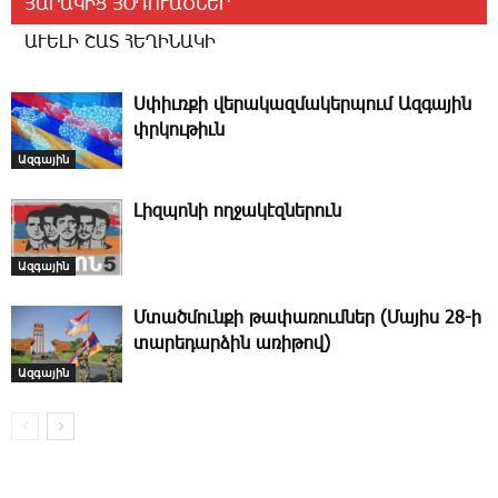
ՅԱՐԱԿԻՑ ՅՕԴՈՒԱԾՆԵՐ
ԱՒԵԼԻ ՇԱՏ ՀԵՂԻՆԱԿԻ
Ս­փիւռ­քի վե­րա­կազ­մա­կեր­պում Ազ­գա­յին
փրկու­թիւն
Ազգային
­Լիզ­պո­նի ող­ջա­կէզ­նե­րուն
Ազգային
Մտածմունքի թափառումներ (Մայիս 28-ի
տարեդարձին առիթով)
Ազգային