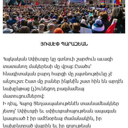
ՅՈՎՍԷՓ ՊԱՐԱԶԵԱՆ
­Հայ­կա­կան Ս­փիւռ­քը կը գտնո­ւի շար­ժուն ա­ւա­զի
տա­տա­նող մա­կե­րե­սի մը վրայ։ Ը­սածս՝
հնա­գի­տա­կան բարդ հար­ցի մը յայտ­նու­թիւ­նը չէ
ան­շուշտ։ ­Շատ մը բա­ներ ինք­նի՛ն շատ հին են ար­դէն
նա­խըն­թաց (չ­)ու­նե­ցող բազ­մա­մեայ
մա­տու­ցում­նե­րով։
Ի դէպ, ­Հա­յոց ­Ցե­ղաս­պա­նու­թե­նէն տաս­նա­մեակ­ներ
յե­տոյ՝ Ս­փիւռ­քի եւ սփիւռ­քա­հա­յու­թեան ա­պա­գան
կա­պո­ւած է իր ա­մէ­նօ­րեայ ժա­մա­նա­կին, իր
նա­խընտ­րած վայ­րին եւ իր գո­յու­թեան