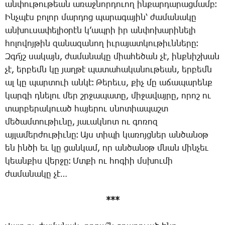
ան­փու­թու­թեան ա­ռաջ­նոր­դո­ւող ին­քար­դա­րաց­մամբ։
Ինչ­պէս բո­լոր մար­դոց պա­րա­գա­յին՝ ժա­մա­նա­կը
ան­խու­սա­փե­լիօ­րէն կ­’ապ­րի իր ան­փո­խա­րի­նե­լի
հո­լո­վոյ­թին զա­նա­զա­նող իւ­րա­յատ­կու­թիւն­նե­րը։
Զ­գո՜յշ սա­կայն, ժա­մա­նա­կը միա­հե­ծան չէ, ինք­նիշ­խան
չէ, եր­բեմն կը յաղ­թէ պա­տա­հա­կա­նու­թեան, եր­բեմն
ալ կը պար­տո­ւի ան­կէ։ ­Թե­րեւս, քիչ մը ա­ճա­պա­րենք
կար­գի դնե­լու մեր շրջա­պա­տը, մի­ջա­վայ­րը, ո­րոշ ու
տար­բե­րա­կո­ւած հա­յե­րու սնո­տիա­պաշտ
մե­ծամ­տու­թիւ­նը, յա­ւակ­նոտ ու գո­ռոզ
այ­լա­մեր­ժու­թիւ­նը։ Այս տի­պի կա­ռոյց­ներ ան­ծա­նօթ
են ին­ծի եւ կը ցան­կամ, որ ան­ծա­նօթ մնան մին­չեւ
կեան­քիս վեր­ջը։ Մտ­քի ու հո­գիի մսխու­մի
ժա­մա­նա­կը չէ…
***