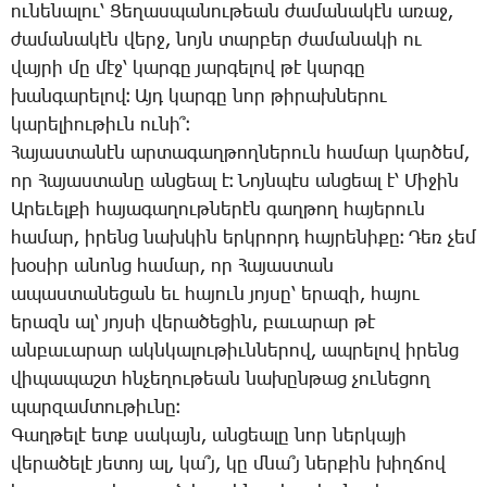
ու­նե­նա­լու՝ ­Ցե­ղաս­պա­նու­թեան ժա­մա­նա­կէն ա­ռաջ,
ժա­մա­նա­կէն վերջ, նոյն տար­բեր ժա­մա­նա­կի ու
վայ­րի մը մէջ՝ կար­գը յար­գե­լով թէ կար­գը
խան­գա­րե­լով։ Այդ կար­գը նոր թի­րախ­նե­րու
կա­րե­լիու­թիւն ու­նի՞։
­Հա­յաս­տա­նէն ար­տա­գաղ­թող­նե­րուն հա­մար կար­ծեմ,
որ ­Հա­յաս­տա­նը ան­ցեալ է։ ­Նոյն­պէս ան­ցեալ է՝ ­Մի­ջին
Ա­րե­ւել­քի հա­յա­գա­ղութ­նե­րէն գաղ­թող հա­յե­րուն
հա­մար, ի­րենց նախ­կին երկ­րորդ հայ­րե­նի­քը։ ­Դեռ չեմ
խօ­սիր ա­նոնց հա­մար, որ ­Հա­յաս­տան
ա­պաս­տա­նե­ցան եւ հա­յուն յոյ­սը՝ ե­րա­զի, հա­յու
ե­րազն ալ՝ յոյ­սի վե­րա­ծե­ցին, բա­ւա­րար թէ
ան­բա­ւա­րար ակն­կա­լու­թիւն­նե­րով, ապ­րե­լով ի­րենց
վի­պա­պաշտ հնչե­ղու­թեան նա­խըն­թաց չու­նե­ցող
պար­զամ­տու­թիւ­նը։
­Գաղ­թե­լէ ետք սա­կայն, ան­ցեա­լը նոր ներ­կա­յի
վե­րա­ծե­լէ յե­տոյ ալ, կա՞յ, կը մնա՞յ ներ­քին խիղ­ճով