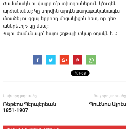
­Ժա­մա­նակն ու վայ­րը ո՞ր տիտ­ղոս­նե­րուն կ­’ու­զեն
ար­ժա­նա­նալ։ ­Կը սոր­վին ար­դէն քա­ղա­քա­կա­նա­պէս
մտա­ծել ու զգալ եր­րորդ մրցա­կի­ցին հետ, որ դեռ
ա­նե­րե­ւոյթ կը մնայ։
­Հա­յու ժա­մա­նա­կը՝ հա­յու շղթա­յի տկար օ­ղակն է…։
Նախորդ յօդուածը
Յաջորդ յօդուածը
­Ռե­թէոս ­Պէր­պէ­րեան
Պուէնոս Այրէս
1851-1907