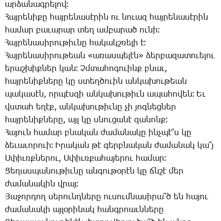
ար­ձա­նագ­րե­լով։
­Հայ­րե­նի­քը հայ­րե­նա­սէ­րին ու նո­ւազ հայ­րե­նա­սէ­րին
հա­մար բա­ւա­րար տեղ ամ­բա­րած ու­նի։
­Հայ­րե­նա­սի­րու­թիւ­նը հա­կակշ­ռե­լի է։
­Հայ­րե­նա­սի­րու­թեան «ա­ռաս­պե­լէն» ձեր­բա­զա­տո­ւե­լու
ե­րաշ­խիք­ներ կան։ Չմ­տա­հո­գո­ւինք բնաւ,
հայ­րե­նիք­նե­րը կը ստեղ­ծո­ւին ան­կա­խու­թեան
պա­կա­սէն, որ­պէս­զի ան­կա­խու­թիւն ա­պա­հո­վեն։ Եւ
վստահ ե­ղէք, ան­կա­խու­թիւ­նը չի յոգ­նեց­ներ
հայ­րե­նիք­նե­րը, այլ կը սնու­ցա­նէ զա­նոնք։
­Հա­յուն հա­մար բնա­կան ժա­մա­նա­կը ինչ­պէ՞ս կը
ձե­ւա­ւո­րո­ւի։ Ի­րա­կան թէ գերբ­նա­կան ժա­մա­նակ կա՞յ
Ս­փիւռք­նե­րու, Ս­փիւռ­քա­հա­յե­րու հա­մար։
­Ցե­ղաս­պա­նու­թիւ­նը ան­գու­թօ­րէն կը ճնշէ մեր
ժա­մա­նա­կին վրայ։
­Յա­ջոր­դող սե­րունդ­նե­րը ու­սում­նա­սի­րա՞ծ են հա­յու
ժա­մա­նա­կի այ­լօ­րի­նակ հանգ­րոաւն­նե­րը