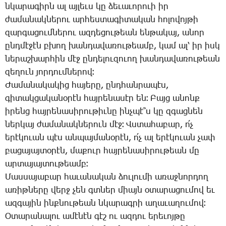
նկա­րա­գիրն ալ այ­լեւս կը ձե­ւա­ւո­րո­ւի իր
ժա­մա­նակ­նե­րու ար­հես­տա­գի­տա­կան հո­լո­վոյ­թի
զար­գա­ցում­նե­րու ազ­դե­ցու­թեան են­թա­կայ, ա­նոր
ընդ­մէ­ջէն բխող խան­դա­վա­ռու­թեամբ, կամ ալ՝ իր իսկ
նե­րաշ­խար­հին մէջ ըն­դե­լու­զո­ւող խան­դա­վա­ռու­թեան
զե­ղուն յոր­դում­նե­րով։
­Ժա­մա­նա­կա­կից հա­յե­րը, ընդ­հան­րա­պէս,
գի­տակ­ցա­կա­նօ­րէն հայ­րե­նա­սէր են։ ­Բայց ա­նոնք
ի­րենց հայ­րե­նա­սի­րու­թիւ­նը ինչ­պէ՞ս կը զգաց­նեն
ներ­կայ ժա­մա­նակ­նե­րուն մէջ։ Վս­տա­հա­բար, ո՛չ
ե­րէ­կո­ւան պէս ան­պայ­մա­նօ­րէն, ո՛չ ալ ե­րէ­կո­ւան չափ
բա­ցա­յայ­տօ­րէն, մա­քուր հայ­րե­նա­սի­րու­թեան մը
ար­տա­յայ­տու­թեամբ։
­Մաս­սա­յա­բար հա­ւա­նա­կան ձու­լու­մի ա­ռաջ­նոր­դող
ա­ռիթ­նե­րը վերջ չեն գտներ միայն օ­տա­րա­ցու­մով եւ
ազ­գա­յին ինք­նու­թեան նկա­րագ­րի ա­ղա­ւա­ղու­մով։
Օ­տա­րա­նա­լու ա­մէ­նէն գէշ ու ազ­դու ե­րե­ւոյ­թը