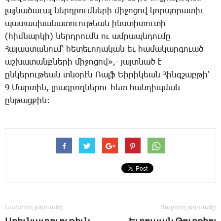
լայ­նա­ծա­ւալ ներդ­րում­նե­րի մի­ջո­ցով կոր­պո­րա­տիւ
պա­տաս­խա­նա­տո­ւու­թեան ինս­տի­տու­տի
(հիմ­նար­կի) ներդ­րումն ու ամ­րապն­դու­մը
­Հա­յաս­տա­նում՝ հե­տե­ւո­ղա­կան եւ հա­մա­կար­գո­ւած
աշ­խա­տանք­նե­րի մի­ջո­ցով»,- յայտ­նած է
ըն­կե­րու­թեան տնօ­րէն ­Ռալֆ Եի­րի­կեան ­Հինգ­շաբ­թի՝
9 ­Մար­տին, լրագ­րող­նե­րու հետ հան­դիպ­ման
ըն­թաց­քին:
Նախորդ յօդուածը
Յաջորդ յօդուածը