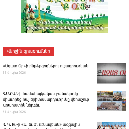
Վերջին գրառումներ
«Ազատ Օր»ի ընթերցողներու ուշադրութեան
31 Հուլիս 2026
Հ.Մ.Ը.Մ.-ի համահայկական բանակումը
միաւորեց հայ երիտասարդութիւնը վեհաշուք
Արարատին ներքեւ
31 Հուլիս 2026
Հ. Կ. Խ.-ի «Ա. եւ Ժ. ­Ճէնազեան» ազգային