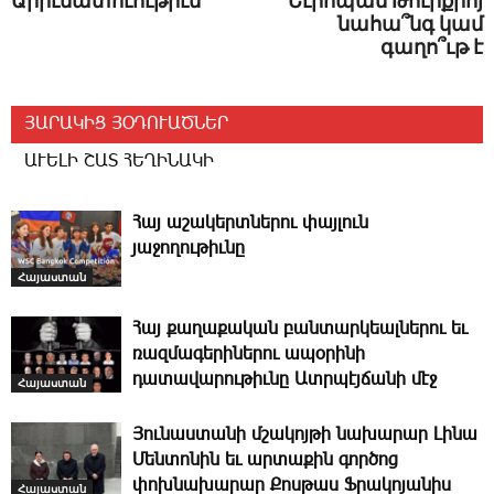
Արիւնատուութիւն
Եւրոպան Թուրքիոյ
նահա՞նգ կամ
գաղո՞ւթ է
ՅԱՐԱԿԻՑ ՅՕԴՈՒԱԾՆԵՐ
ԱՒԵԼԻ ՇԱՏ ՀԵՂԻՆԱԿԻ
­Հայ ա­շա­կերտ­նե­րու փայլուն
յաջողութիւնը
Հայաստան
­Հայ քաղաքական բանտարկեալներու եւ
ռազմագերիներու ապօրինի
դատավարութիւնը Ատրպէյճանի մէջ
Հայաստան
­Յունաստանի մշակոյթի նախարար Լինա
Մենտոնին եւ արտաքին գործոց
փոխնախարար Քոսթաս Ֆ­րակոյանիս
Հայաստան