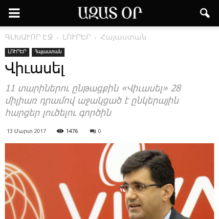
ԳԼԽԱՒՈՐ ԷՋ
ԼՈՒՐԵՐ
Հայաստան
ԼՈՒՐԵՐ
Հայաստան
­Վի­ւա­սել
11 տա­րի­նե­րու ըն­թաց­քին «­Վի­ւա­սել» 28
մի­լիառ դրա­մով ա­ջակ­ցած է ըն­կե­րա­յին
հար­ցեր լու­ծե­լու գոր­ծին
13 Մարտ 2017
1476
0