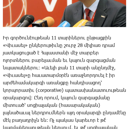
Իր գոր­ծու­նէու­թեան 11 տա­րի­նե­րու ըն­թաց­քին
«­Վի­ւա­սել» ըն­կե­րու­թիւ­նը շուրջ 28 մի­լիառ դրամ
յատ­կա­ցու­ցած է ­Հա­յաս­տա­նի մէջ տար­բեր
ո­լորտ­նե­րու բա­րե­լաւ­ման եւ կա­յուն զար­գաց­ման
նպա­տակ­նե­րու: «Ա­ւե­լի քան 11 տա­րի ա­նընդ­մէջ,
«­Վի­ւա­սել»ը հա­ւա­տար­մօ­րէն ա­ռաջ­նոր­դո­ւել է իր
ար­ժե­հա­մա­կար­գի ա­ռանց­քը հան­դի­սա­ցող՝
կոր­պո­րա­տիւ (corporative) պա­տաս­խա­նա­տո­ւու­թեան
օ­րա­կար­գով: Ընդ ո­րում, կա­յուն զար­գաց­մա­նը
մի­տո­ւած՝ սո­ցիա­լա­կան (հա­սա­րա­կա­կան)
լայ­նա­ծա­ւալ ներդ­րում­ներն այդ օ­րա­կար­գի ըն­դա­մէ­նը
մէկ բա­ղադ­րիչն են: Ոչ պա­կաս կա­րե­ւոր է թէ՛
կազ­մա­կեր­պու­թեան ներ­սում, եւ թէ՛ սո­ցիա­լա­կան