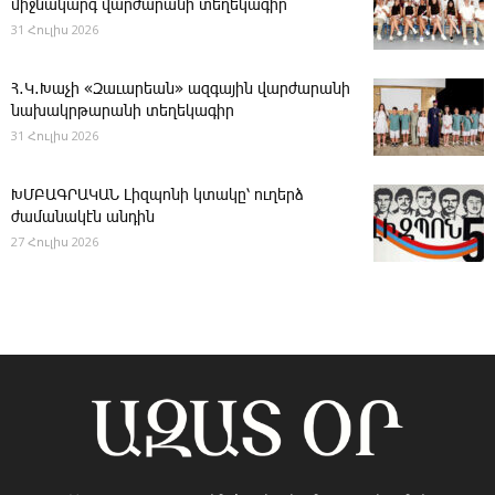
միջնակարգ վարժարանի տեղեկագիր
31 Հուլիս 2026
Հ․Կ․Խաչի «Զաւարեան» ազգային վարժարանի
նախակրթարանի տեղեկագիր
31 Հուլիս 2026
ԽՄԲԱԳՐԱԿԱՆ ­Լիզպոնի կտակը՝ ուղերձ
ժամանակէն անդին
27 Հուլիս 2026