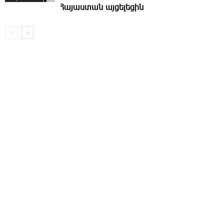
Հայաստան այ­ցե­լեցին